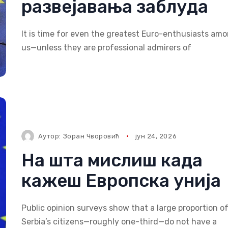
развејавања заблуда
It is time for even the greatest Euro-enthusiasts am
us—unless they are professional admirers of
Аутор:
Зоран Чворовић
јун 24, 2026
На шта мислиш када
кажеш Европска унија
Public opinion surveys show that a large proportion o
Serbia’s citizens—roughly one-third—do not have a