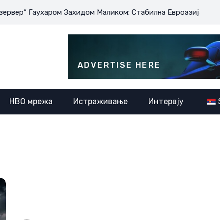
харом Захидом Маликом: Стабилна Евроазија је у интересу с
ADVERTISE HERE
НВО мрежа
Истраживање
Интервју