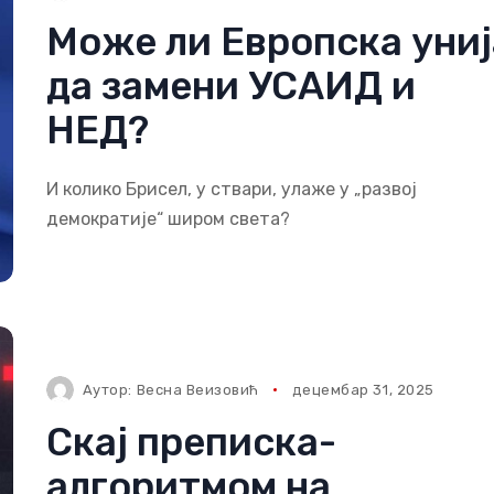
Може ли Европска униј
да замени УСАИД и
НЕД?
И колико Брисел, у ствари, улаже у „развој
демократије“ широм света?
Аутор:
Весна Веизовић
децембар 31, 2025
Скај преписка-
алгоритмом на