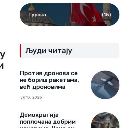
Турска
(15)
Људи читају
ју
и
Против дронова се
не бориш ракетама,
већ дроновима
јул 13, 2026
Демократија
поплочана добрим