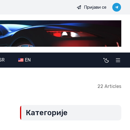
Пријави се
вих
Војно-политичке амбиције JDODC: Потенцијалне после
SR
EN
22 Articles
Категорије