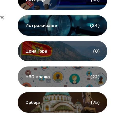
ong
Истраживање
(24)
Црна Гора
(8)
НВО мрежа
(22)
Србија
(75)
f