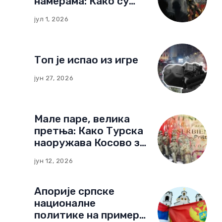
намерама: Како су
немачке фондације
јул 1, 2026
изградиле мрежу
утицаја у Црној Гори
Топ је испао из игре
јун 27, 2026
Мале паре, велика
претња: Како Турска
наоружава Косово за
нови тип рата
јун 12, 2026
Апорије српске
националне
политике на примеру