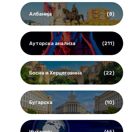
Албанија
(8)
Ауторска анализа
(211)
Босна и Херцеговина
(22)
Бугарска
(10)
Интервју
(65)