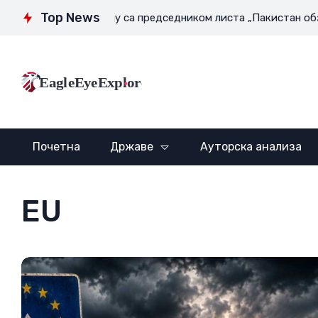
Top News
Интервју са председником листа „Пакистан обзервер“ Гау
EagleEyeExplore
Почетна
Државе
Ауторска анализа
EU