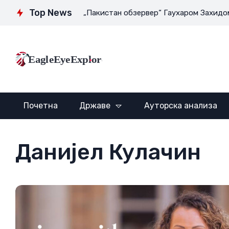
Top News
ктором листа „Пакистан обзервер“ Гаухаром Захидом Маликом
EagleEyeExplore
Почетна
Државе
Ауторска анализа
Данијел Кулачин