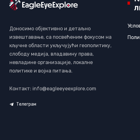
л
Усло
Доносимо објективно и детаљно
извештавање, са посвећеним фокусом на
Поли
кључне области укључујући геополитику,
слободу медија, владавину права,
невладине организације, локалне
политике и војна питања.
Контакт: info@eagleeyeexplore.com
Телеграм