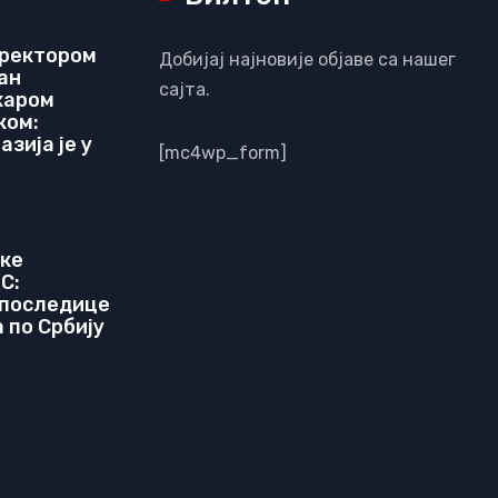
иректором
Добијај најновије објаве са нашег
ан
сајта.
харом
ком:
зија је у
[mc4wp_form]
чке
C:
 последице
 по Србију