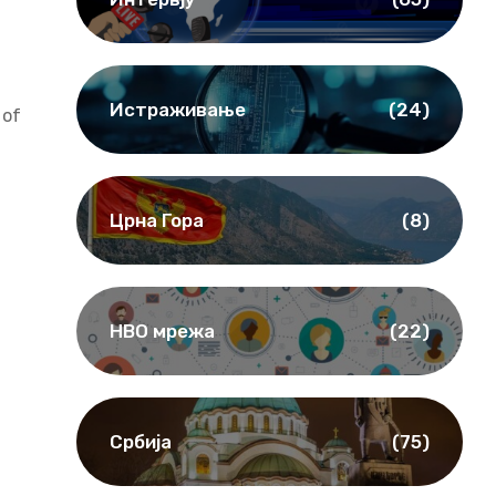
Истраживање
(24)
 of
Црна Гора
(8)
НВО мрежа
(22)
Србија
(75)