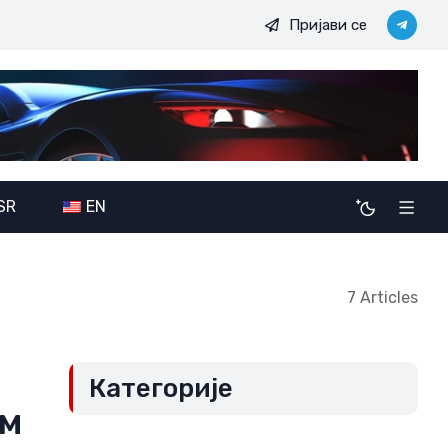
Пријави се
 амбиције JDODC: Потенцијалне последице ширења савеза по
SR
EN
7 Articles
Категорије
ом