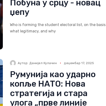
Побуна у срцу - новац
џепу
Who is forming the student electoral list, on the basis
what legitimacy, and why
Аутор:
Данијел Кулачин
децембар 17, 2025
Румунија као ударно
копље НАТО: Нова
стратегија и стара
улога „прве линије