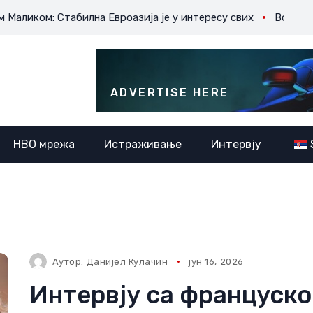
: Стабилна Евроазија је у интересу свих
Војно-политичке
ADVERTISE HERE
НВО мрежа
Истраживање
Интервју
Аутор:
Данијел Кулачин
јун 16, 2026
Интервју са француск