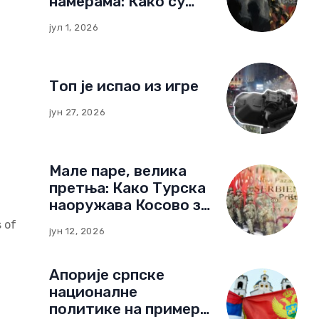
намерама: Како су
немачке фондације
јул 1, 2026
изградиле мрежу
утицаја у Црној Гори
Топ је испао из игре
јун 27, 2026
Мале паре, велика
претња: Како Турска
наоружава Косово за
нови тип рата
 of
јун 12, 2026
Апорије српске
националне
политике на примеру