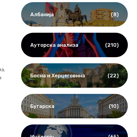
Албанија
(8)
Ауторска анализа
(210)
а,
Босна и Херцеговина
(22)
м
Бугарска
(10)
Интервју
(65)