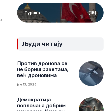
Турска
(15)
b
Људи читају
Против дронова се
не бориш ракетама,
већ дроновима
јул 13, 2026
Демократија
поплочана добрим