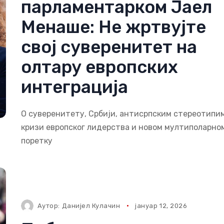
парламентарком Јаел
Менаше: Не жртвујте
свој суверенитет на
олтару европских
интеграција
О суверенитету, Србији, антисрпским стереотипим
кризи европског лидерства и новом мултиполарно
поретку
Аутор:
Данијел Кулачин
јануар 12, 2026