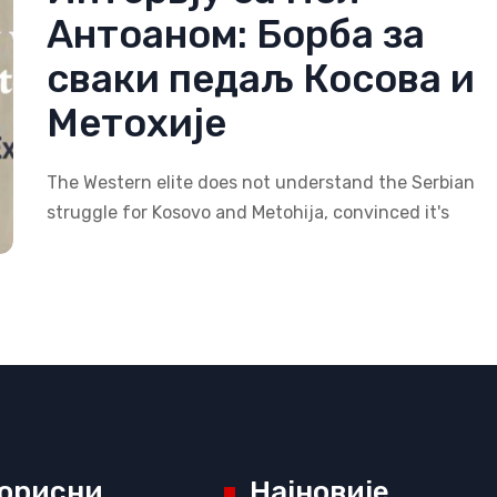
Антоаном: Борба за
сваки педаљ Косова и
Метохије
The Western elite does not understand the Serbian
struggle for Kosovo and Metohija, convinced it's
орисни
Најновије