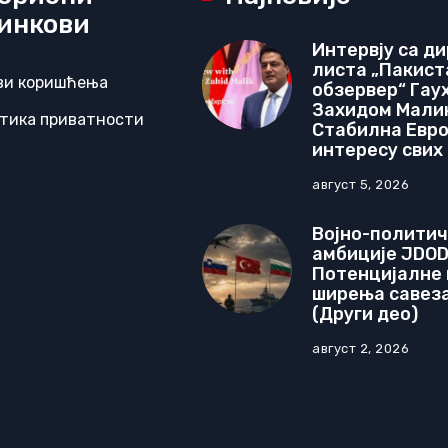
инкови
Интервју са д
листа „Пакист
ви коришћења
обзервер“ Гау
Захидом Мали
тика приватности
Стабилна Евроа
интересу свих
август 5, 2026
Војно-полити
амбиције JDOD
Потенцијалне
ширења савеза
(Други део)
август 2, 2026