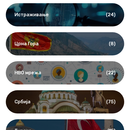
Истраживање
(24)
Црна Гора
(8)
НВО мрежа
(22)
Србија
(75)