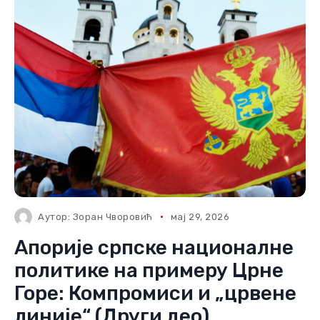
Аутор:
Зоран Чворовић
мај 29, 2026
Апорије српске националне
политике на примеру Црне
Горе: Компромиси и „црвене
линије“ (Други део)