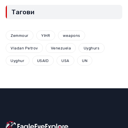
Тагови
Zemmour
YIHR
weapons
Vladan Petrov
Venezuela
Uyghurs
Uyghur
USAID
USA
UN