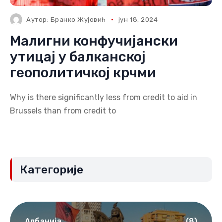
Аутор:
Бранко Жујовић
јун 18, 2024
Малигни конфучијански
утицај у балканској
геополитичкој крчми
Why is there significantly less from credit to aid in
Brussels than from credit to
Категорије
Албанија
(8)