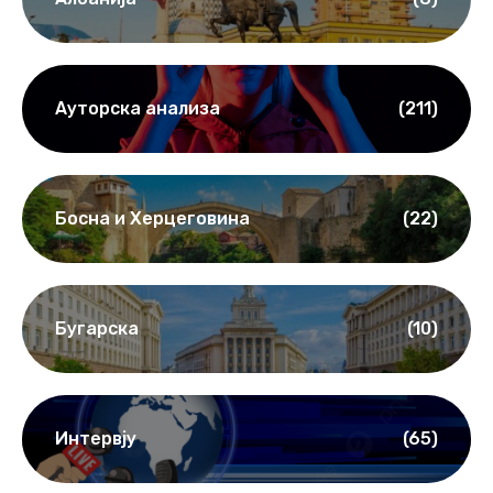
Ауторска анализа
(211)
Босна и Херцеговина
(22)
Бугарска
(10)
Интервју
(65)