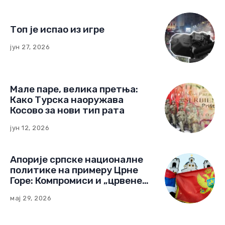
Топ је испао из игре
јун 27, 2026
Мале паре, велика претња:
Како Турска наоружава
Косово за нови тип рата
јун 12, 2026
Апорије српске националне
политике на примеру Црне
Горе: Компромиси и „црвене
линије“ (Други део)
мај 29, 2026