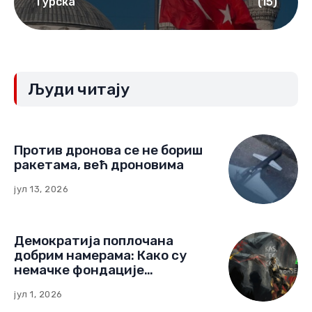
Турска
(15)
Људи читају
Против дронова се не бориш
ракетама, већ дроновима
јул 13, 2026
Демократија поплочана
добрим намерама: Како су
немачке фондације
изградиле мрежу утицаја у
јул 1, 2026
Црној Гори