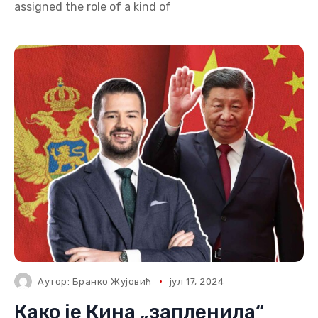
assigned the role of a kind of
Аутор:
Бранко Жујовић
јул 17, 2024
Како је Кина „запленила“