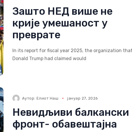
Зашто НЕД више не
крије умешаност у
преврате
In its report for fiscal year 2025, the organization tha
Donald Trump had claimed would
Аутор:
Елиот Наш
јануар 27, 2026
Невидљиви балкански
фронт- обавештајна