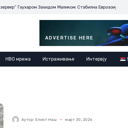
аухаром Захидом Маликом: Стабилна Евроазија је у интересу
ADVERTISE HERE
НВО мрежа
Истраживање
Интервју
Аутор:
Елиот Наш
март 30, 2026