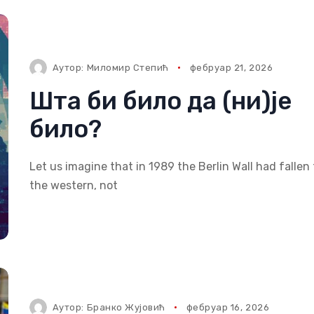
Аутор:
Миломир Степић
фебруар 21, 2026
Шта би било да (ни)је
било?
Let us imagine that in 1989 the Berlin Wall had fallen 
the western, not
Аутор:
Бранко Жујовић
фебруар 16, 2026