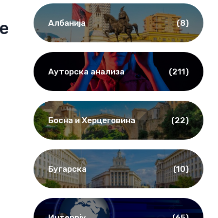
Албанија
(8)
е
Ауторска анализа
(211)
Босна и Херцеговина
(22)
Бугарска
(10)
Интервју
(65)