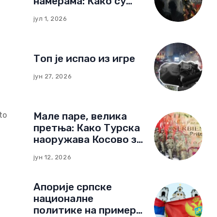
намерама: Како су
немачке фондације
јул 1, 2026
изградиле мрежу
утицаја у Црној Гори
Топ је испао из игре
јун 27, 2026
Мале паре, велика
to
претња: Како Турска
наоружава Косово за
нови тип рата
јун 12, 2026
Апорије српске
националне
политике на примеру