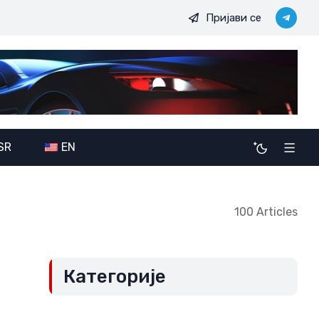
Пријави се
 свих
Војно-политичке амбиције JDODC: Потенцијалне пос
SR
EN
100 Articles
Категорије