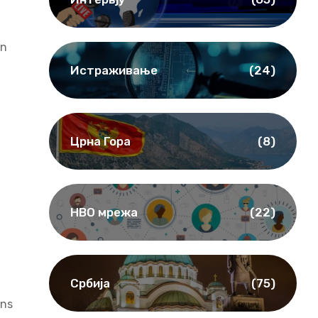
en
Истраживање
(24)
Црна Гора
(8)
НВО мрежа
(22)
Србија
(75)
ons