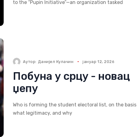
to the “Pupin Initiative”—an organization tasked
Аутор:
Данијел Кулачин
јануар 12, 2026
Побуна у срцу - новац
џепу
Who is forming the student electoral list, on the basis
what legitimacy, and why