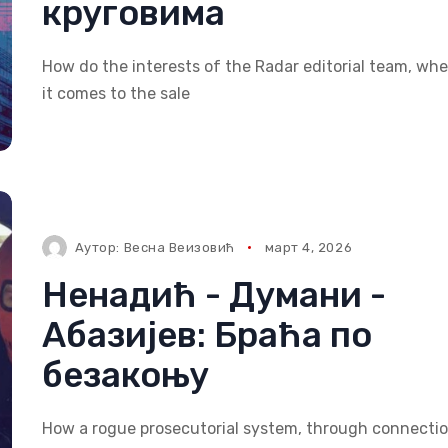
круговима
How do the interests of the Radar editorial team, wh
it comes to the sale
Аутор:
Весна Веизовић
март 4, 2026
Ненадић - Думани -
Абазијев: Браћа по
безакоњу
How a rogue prosecutorial system, through connecti