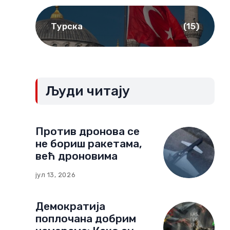
Турска
(15)
Људи читају
Против дронова се
не бориш ракетама,
већ дроновима
јул 13, 2026
Демократија
поплочана добрим