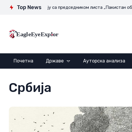
Top News
де
Интервју са председником листа „Пакистан обзервер“ Г
EagleEyeExplore
Почетна
Државе
Ауторска анализа
Србија