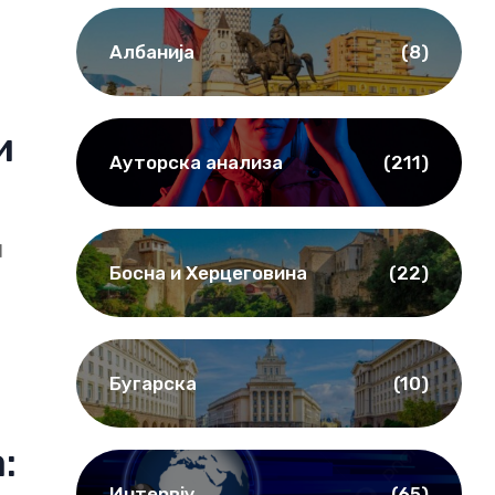
Албанија
(8)
и
Ауторска анализа
(211)
d
Босна и Херцеговина
(22)
Бугарска
(10)
:
Интервју
(65)