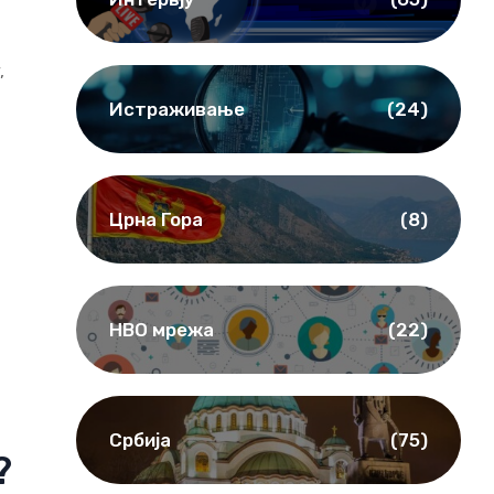
,
Истраживање
(24)
Црна Гора
(8)
НВО мрежа
(22)
о
Србија
(75)
?