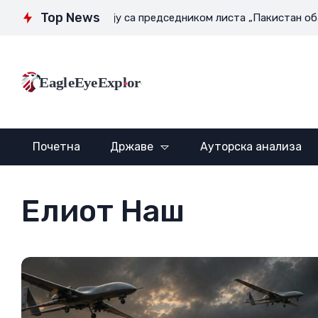
Top News
Интервју са председником листа „Пакистан обзервер“ Гау
EagleEyeExplore
Почетна
Државе
Ауторска анализа
Елиот Наш