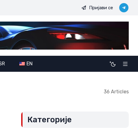
Пријави се
вих
Војно-политичке амбиције JDODC: Потенцијалне после
SR
EN
36 Articles
Категорије