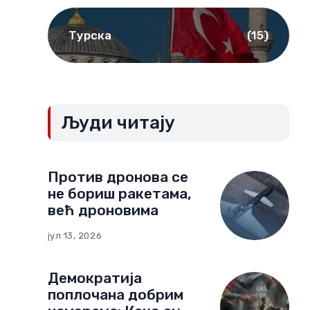
Турска
(15)
Људи читају
Против дронова се
не бориш ракетама,
већ дроновима
јул 13, 2026
Демократија
поплочана добрим