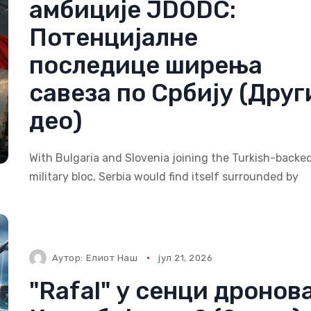
амбиције JDODC:
Потенцијалне
последице ширења
савеза по Србију (Друг
део)
With Bulgaria and Slovenia joining the Turkish-backe
military bloc, Serbia would find itself surrounded by
Аутор:
Елиот Наш
јул 21, 2026
"Rafal" у сенци дронова