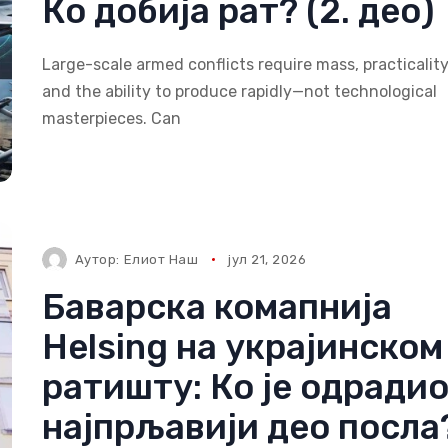
Ко добија рат? (2. део)
Large-scale armed conflicts require mass, practicality
and the ability to produce rapidly—not technological
masterpieces. Can
Аутор:
Елиот Наш
јул 21, 2026
Баварска комапнија
Helsing на украјинском
ратишту: Ко је одради
најпрљавији део посла