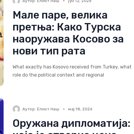
Аутор:
Елиот Наш
јун 12, 2026
Мале паре, велика
претња: Како Турска
наоружава Косово за
нови тип рата
What exactly has Kosovo received from Turkey, what
role do the political context and regional
Аутор:
Елиот Наш
мај 18, 2026
Оружана дипломатија: