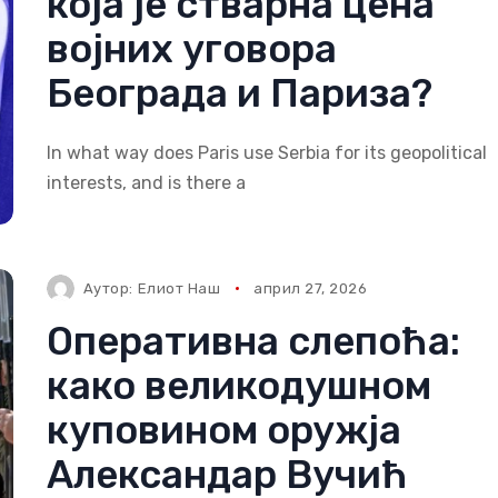
која је стварна цена
војних уговора
Београда и Париза?
In what way does Paris use Serbia for its geopolitical
interests, and is there a
Аутор:
Елиот Наш
април 27, 2026
Оперативна слепоћа:
како великодушном
куповином оружја
Александар Вучић