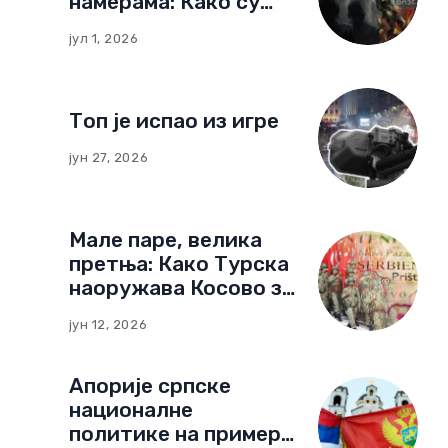
намерама: Како су
немачке фондације
јул 1, 2026
изградиле мрежу
утицаја у Црној Гори
Топ је испао из игре
јун 27, 2026
Мале паре, велика
претња: Како Турска
наоружава Косово за
нови тип рата
јун 12, 2026
Апорије српске
националне
политике на примеру