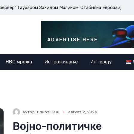
харом Захидом Маликом: Стабилна Евроазија је у интересу с
ADVERTISE HERE
НВО мрежа
Истраживање
Интервју
Аутор:
Елиот Наш
август 2, 2026
Војно-политичке