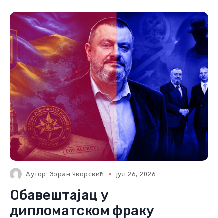
Аутор:
Зоран Чворовић
јул 26, 2026
Обавештајац у
дипломатском фраку