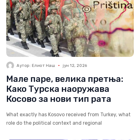
Аутор:
Елиот Наш
јун 12, 2026
Мале паре, велика претња:
Како Турска наоружава
Косово за нови тип рата
What exactly has Kosovo received from Turkey, what
role do the political context and regional