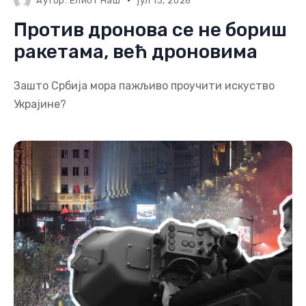
Аутор:
Елиот Наш
јул 13, 2026
Против дронова се не бориш
ракетама, већ дроновима
Зашто Србија мора пажљиво проучити искуство
Украјине?