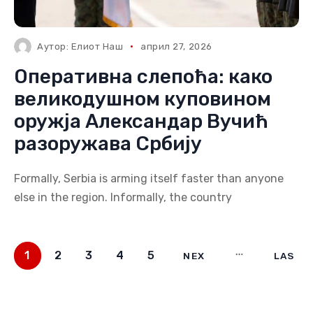
Аутор:
Елиот Наш
април 27, 2026
Оперативна слепоћа: како
великодушном куповином
оружја Александар Вучић
разоружава Србију
Formally, Serbia is arming itself faster than anyone
else in the region. Informally, the country
1
2
3
4
5
NEX
LAS
T
T