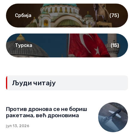
Србија
(75)
Турска
(15)
Људи читају
Против дронова се не бориш
ракетама, већ дроновима
јул 13, 2026