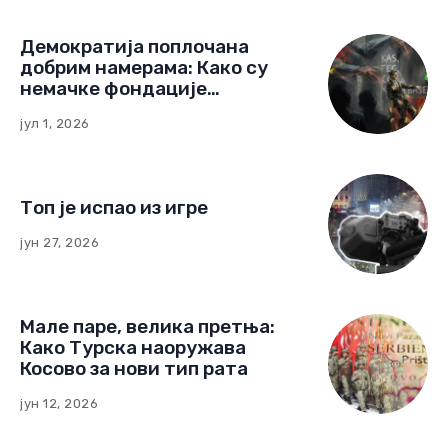
Демократија поплочана
добрим намерама: Како су
немачке фондације
изградиле мрежу утицаја у
јул 1, 2026
Црној Гори
Топ је испао из игре
јун 27, 2026
Мале паре, велика претња:
Како Турска наоружава
Косово за нови тип рата
јун 12, 2026