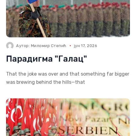
Аутор:
Миломир Степић
јун 17, 2026
Парадигма "Галац"
That the joke was over and that something far bigger
was brewing behind the hills—that