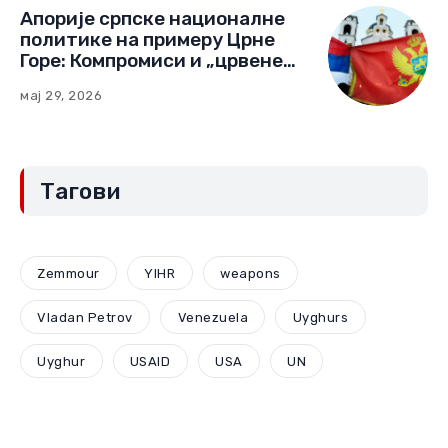
Апорије српске националне
политике на примеру Црне
Горе: Компромиси и „црвене
линије“ (Други део)
мај 29, 2026
Тагови
Zemmour
YIHR
weapons
Vladan Petrov
Venezuela
Uyghurs
Uyghur
USAID
USA
UN