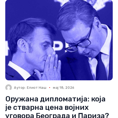
Аутор:
Елиот Наш
мај 18, 2026
Оружана дипломатија: која
је стварна цена војних
уговора Београда и Париза?