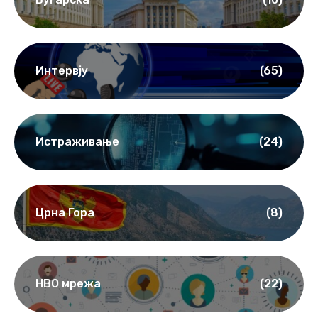
Интервју
(65)
Истраживање
(24)
Црна Гора
(8)
НВО мрежа
(22)