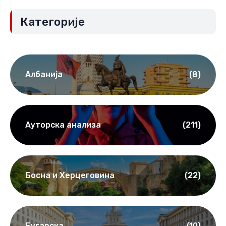
Категорије
Албанија
(8)
Ауторска анализа
(211)
Босна и Херцеговина
(22)
Бугарска
(10)