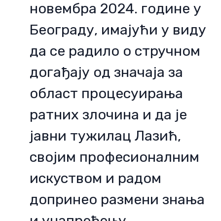
новембра 2024. године у
Београду, имајући у виду
да се радило о стручном
догађају од значаја за
област процесуирања
ратних злочина и да је
јавни тужилац Лазић,
својим професионалним
искуством и радом
допринео размени знања
и унапређењу