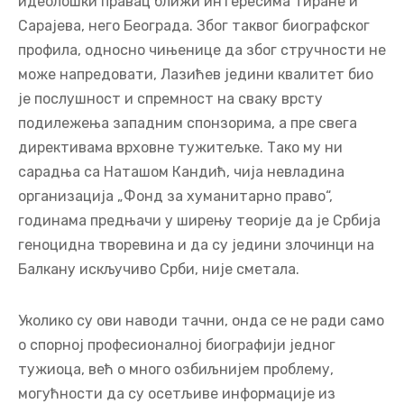
идеолошки правац ближи интересима Тиране и
Сарајева, него Београда. Због таквог биографског
профила, односно чињенице да због стручности не
може напредовати, Лазићев једини квалитет био
је послушност и спремност на сваку врсту
подилежења западним спонзорима, а пре свега
директивама врховне тужитељке. Тако му ни
сарадња са Наташом Кандић, чија невладина
организација „Фонд за хуманитарно право“,
годинама предњачи у ширењу теорије да је Србија
геноцидна творевина и да су једини злочинци на
Балкану искључиво Срби, није сметала.
Уколико су ови наводи тачни, онда се не ради само
о спорној професионалној биографији једног
тужиоца, већ о много озбиљнијем проблему,
могућности да су осетљиве информације из