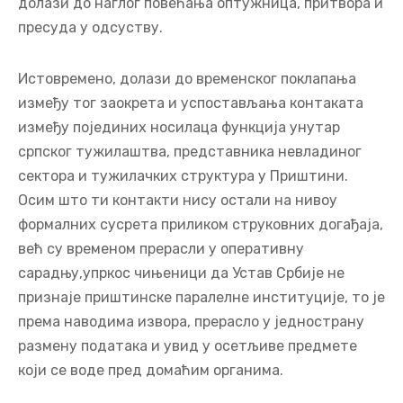
долази до наглог повећања оптужница, притвора и
пресуда у одсуству.
Истовремено, долази до временског поклапања
између тог заокрета и успостављања контаката
између појединих носилаца функција унутар
српског тужилаштва, представника невладиног
сектора и тужилачких структура у Приштини.
Осим што ти контакти нису остали на нивоу
формалних сусрета приликом струковних догађаја,
већ су временом прерасли у оперативну
сарадњу,упркос чињеници да Устав Србије не
признаје приштинске паралелне институције, то је
према наводима извора, прерасло у једнострану
размену података и увид у осетљиве предмете
који се воде пред домаћим органима.