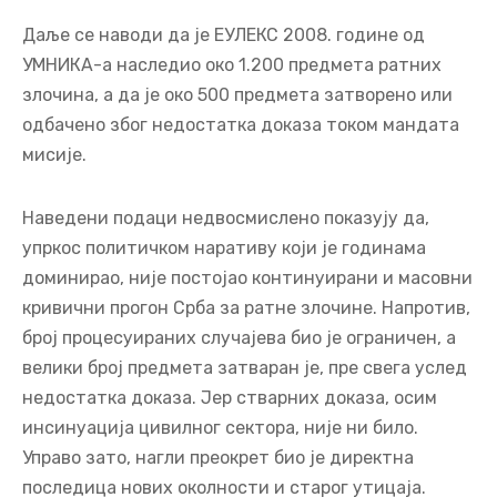
Даље се наводи да је ЕУЛЕКС 2008. године од
УМНИКА-а наследио око 1.200 предмета ратних
злочина, а да је око 500 предмета затворено или
одбачено због недостатка доказа током мандата
мисије.
Наведени подаци недвосмислено показују да,
упркос политичком наративу који је годинама
доминирао, није постојао континуирани и масовни
кривични прогон Срба за ратне злочине. Напротив,
број процесуираних случајева био је ограничен, а
велики број предмета затваран је, пре свега услед
недостатка доказа. Јер стварних доказа, осим
инсинуација цивилног сектора, није ни било.
Управо зато, нагли преокрет био је директна
последица нових околности и старог утицаја.