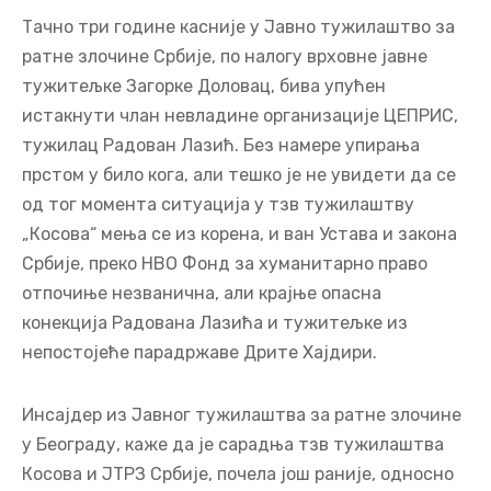
Тачно три године касније у Јавно тужилаштво за
ратне злочине Србије, по налогу врховне јавне
тужитељке Загорке Доловац, бива упућен
истакнути члан невладине организације ЦЕПРИС,
тужилац Радован Лазић. Без намере упирања
прстом у било кога, али тешко је не увидети да се
од тог момента ситуација у тзв тужилаштву
„Косова“ мења се из корена, и ван Устава и закона
Србије, преко НВО Фонд за хуманитарно право
отпочиње незванична, али крајње опасна
конекција Радована Лазића и тужитељке из
непостојеће парадржаве Дрите Хајдири.
Инсајдер из Јавног тужилаштва за ратне злочине
у Београду, каже да је сарадња тзв тужилаштва
Косова и ЈТРЗ Србије, почела још раније, односно