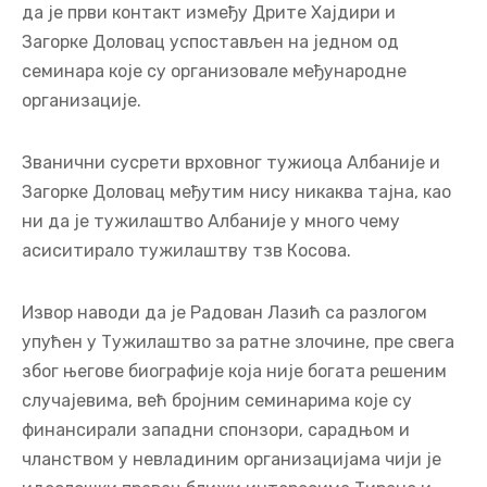
да је први контакт између Дрите Хајдири и
Загорке Доловац успостављен на једном од
семинара које су организовале међународне
организације.
Званични сусрети врховног тужиоца Албаније и
Загорке Доловац међутим нису никаква тајна, као
ни да је тужилаштво Албаније у много чему
асиситирало тужилаштву тзв Косова.
Извор наводи да је Радован Лазић са разлогом
упућен у Тужилаштво за ратне злочине, пре свега
због његове биографије која није богата решеним
случајевима, већ бројним семинарима које су
финансирали западни спонзори, сарадњом и
чланством у невладиним организацијама чији је