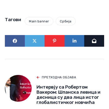
Тагови
Main banner
Србија
ПРЕТХОДНА ОБЈАВА
Интервју са Робертом
Вакером: Шпанска левица и
десница су два лица истог
глобалистичког новчића