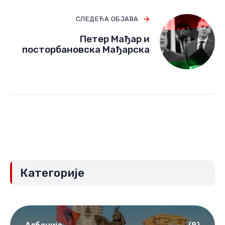
СЛЕДЕЋА ОБЈАВА
Петер Мађар и
посторбановска Мађарска
Категорије