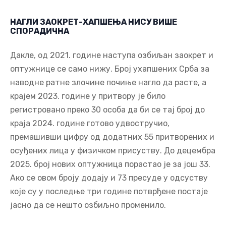
НАГЛИ ЗАОКРЕТ-ХАПШЕЊА НИСУ ВИШЕ
СПОРАДИЧНА
Дакле, од 2021. године наступа озбиљан заокрет и
оптужнице се само нижу. Број ухапшених Срба за
наводне ратне злочине почиње нагло да расте, а
крајем 2023. године у притвору је било
регистровано преко 30 особа да би се тај број до
краја 2024. године готово удвостручио,
премашивши цифру од додатних 55 притворених и
осуђених лица у физичком присуству. До децембра
2025. број нових оптужница порастао је за још 33.
Ако се овом броју додају и 73 пресуде у одсуству
које су у последње три године потврђене постаје
јасно да се нешто озбиљно променило.