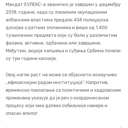
Мандат ЕУЛЕКС-а званично је завршен у децембру
2018. године, када су локалним окупационим
албанским властима предали 434 полицијска
досијеа о ратним злочинима и више од 1.400
тужилачких предмета који су били у различитим
фазама, активни, одбачени или завршени.
Међутим, акције хапшења и суђења Србима почели
су три године касније.
Овај нагли раст не може се објаснити искључиво
„ефикаснијим радом институција“. Напротив,
временско поклапање са политичким и кадровским
променама указује да је реч о координисаном
процесу који има далеко озбиљније намере и
опасан епилог.