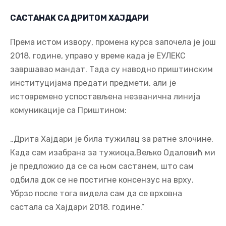
САСТАНАК СА ДРИТОМ ХАЈДАРИ
Према истом извору, промена курса започела је још
2018. године, управо у време када је ЕУЛЕКС
завршавао мандат. Тада су наводно приштинским
институцијама предати предмети, али је
истовремено успостављена незванична линија
комуникације са Приштином:
„Дрита Хајдари је била тужилац за ратне злочине.
Када сам изабрана за тужиоца,Вељко Одаловић ми
је предложио да се са њом састанем, што сам
одбила док се не постигне консензус на врху.
Убрзо после тога видела сам да се врховна
састала са Хајдари 2018. године.“