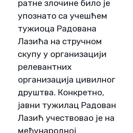
ратне злочине било је
упознато са учешћем
тужиоца Радована
Лазића на стручном
скупу у организацији
релевантних
организација цивилног
друштва. Конкретно,
јавни тужилац Радован
Лазић учествовао је на
међународној