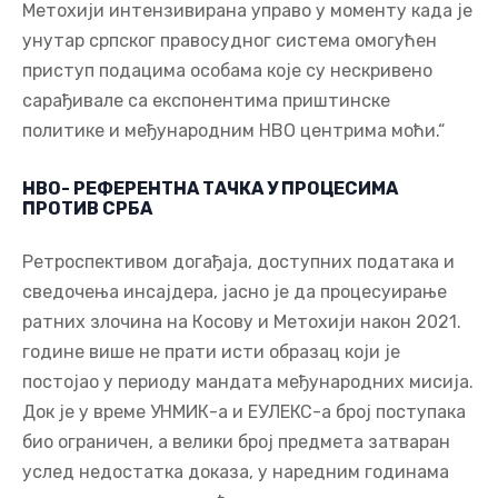
Метохији интензивирана управо у моменту када је
унутар српског правосудног система омогућен
приступ подацима особама које су нескривено
сарађивале са експонентима приштинске
политике и међународним НВО центрима моћи.“
НВО- РЕФЕРЕНТНА ТАЧКА У ПРОЦЕСИМА
ПРОТИВ СРБА
Ретроспективом догађаја, доступних података и
сведочења инсајдера, јасно је да процесуирање
ратних злочина на Косову и Метохији након 2021.
године више не прати исти образац који је
постојао у периоду мандата међународних мисија.
Док је у време УНМИК-а и ЕУЛЕКС-а број поступака
био ограничен, а велики број предмета затваран
услед недостатка доказа, у наредним годинама