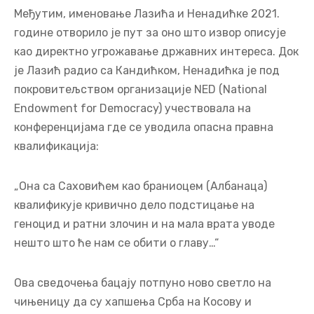
Међутим, именовање Лазића и Ненадићке 2021.
године отворило је пут за оно што извор описује
као директно угрожавање државних интереса. Док
је Лазић радио са Кандићком, Ненадићка је под
покровитељством организације NED (National
Endowment for Democracy) учествовала на
конференцијама где се уводила опасна правна
квалификација:
„Она са Саховићем као браниоцем (Албанаца)
квалификује кривично дело подстицање на
геноцид и ратни злочин и на мала врата уводе
нешто што ће нам се обити о главу…“
Ова сведочења бацају потпуно ново светло на
чињеницу да су хапшења Срба на Косову и