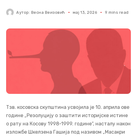
Аутор:
Весна Веизовић
мај 13, 2026
9 mins read
Тзв. косовска скупштина усвојила је 10. априла ове
године „Резолуцију о заштити историјске истине
о рату на Косову 1998-1999. године“, насталу након
изложбе Шкелзена Гашија под називом „Масакри