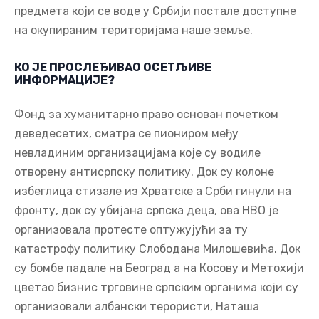
предмета који се воде у Србији постале доступне
на окупираним територијама наше земље.
КО ЈЕ ПРОСЛЕЂИВАО ОСЕТЉИВЕ
ИНФОРМАЦИЈЕ?
Фонд за хуманитарно право основан почетком
деведесетих, сматра се пиониром међу
невладиним организацијама које су водиле
отворену антисрпску политику. Док су колоне
избеглица стизале из Хрватске а Срби гинули на
фронту, док су убијана српска деца, ова НВО је
организовала протесте оптужујући за ту
катастрофу политику Слободана Милошевића. Док
су бомбе падале на Београд а на Косову и Метохији
цветао бизнис трговине српским органима који су
организовали албански терористи, Наташа