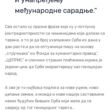
међународне сарадње.“
Све остало су празне фразе које су у потпуној
контрадикторности са чињеницама које долазе са
терена, а то је да број ухапшених Срба из дана у
дан расте,а да се оптужнице пишу на основу
„стручњака“ из Фонда за хуманитарно правод“,
„ЦЕПРИС“ и сличних страних плаћеника којима је
једини циљ да Србе окарактеришу као геноцидан
народ.
А све је то најбоља подлога за нове уцене, ново
цепање земље, а можда и нове нације састављене
неких будућих бивших Срба који желе да се
сакрију од тог геницидног терета...