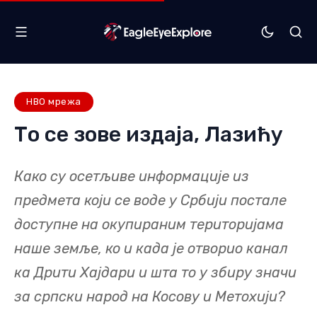
НВО мрежа
То се зове издаја, Лазићу
Како су осетљиве информације из
предмета који се воде у Србији постале
доступне на окупираним територијама
наше земље, ко и када је отворио канал
ка Дрити Хајдари и шта то у збиру значи
за српски народ на Косову и Метохији?