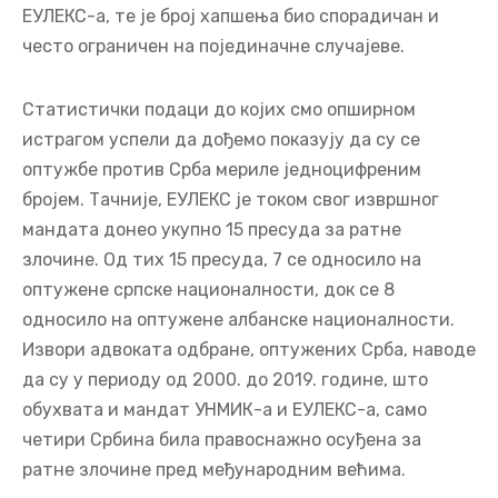
ЕУЛЕКС-а, те је број хапшења био спорадичан и
често ограничен на појединачне случајеве.
Статистички подаци до којих смо опширном
истрагом успели да дођемо показују да су се
оптужбе против Срба мериле једноцифреним
бројем. Тачније, ЕУЛЕКС је током свог извршног
мандата донео укупно 15 пресуда за ратне
злочине. Од тих 15 пресуда, 7 се односило на
оптужене српске националности, док се 8
односило на оптужене албанске националности.
Извори адвоката одбране, оптужених Срба, наводе
да су у периоду од 2000. до 2019. године, што
обухвата и мандат УНМИК-а и ЕУЛЕКС-а, само
четири Србина била правоснажно осуђена за
ратне злочине пред међународним већима.