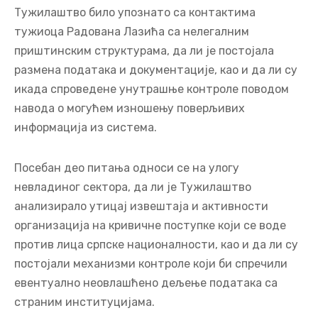
Тужилаштво било упознато са контактима
тужиоца Радована Лазића са нелегалним
приштинским структурама, да ли је постојала
размена података и документације, као и да ли су
икада спроведене унутрашње контроле поводом
навода о могућем изношењу поверљивих
информација из система.
Посебан део питања односи се на улогу
невладиног сектора, да ли је Тужилаштво
анализирало утицај извештаја и активности
организација на кривичне поступке који се воде
против лица српске националности, као и да ли су
постојали механизми контроле који би спречили
евентуално неовлашћено дељење података са
страним институцијама.