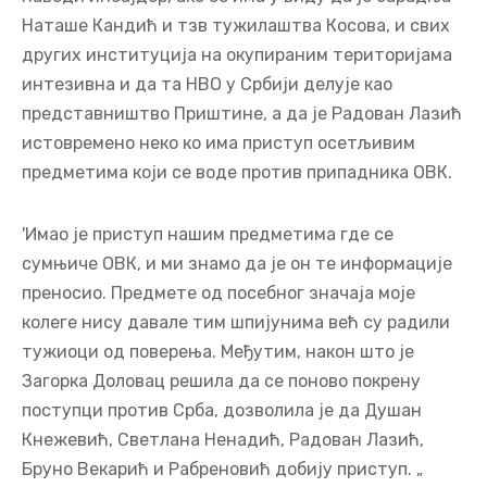
Наташе Кандић и тзв тужилаштва Косова, и свих
других институција на окупираним територијама
интезивна и да та НВО у Србији делује као
представништво Приштине, а да је Радован Лазић
истовремено неко ко има приступ осетљивим
предметима који се воде против припадника ОВК.
'Имао је приступ нашим предметима где се
сумњиче ОВК, и ми знамо да је он те информације
преносио. Предмете од посебног значаја моје
колеге нису давале тим шпијунима већ су радили
тужиоци од поверења. Међутим, након што је
Загорка Доловац решила да се поново покрену
поступци против Срба, дозволила је да Душан
Кнежевић, Светлана Ненадић, Радован Лазић,
Бруно Векарић и Рабреновић добију приступ. „