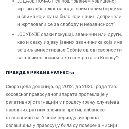
„ОДАЈЕ ПОЧАСТ са поштовањем узвишеној
жртви албанског народа, свим палим борцима
и свима који су на било који начин допринели
и жртвовали се за слободу и независност“;
„ОСУЂУЈЕ сваки покушај, званични или други,
као и сваку изјаву јавних званичника која има
за циљ амнестирање Србије од одговорности
за злочине почињене током рата на Косову“;
ПРАВДА У РУКАМА ЕУЛЕКС-а
Скоро цела деценија, од 2012. до 2020, рада тзв.
косовског правосудног апарата протекла је у
релативној стагнацији у процесуирању случајева
наводних ратних злочина против албанског
становништва. У овом периоду, извршна
овлашћења у правосуђу била су поверена мисији