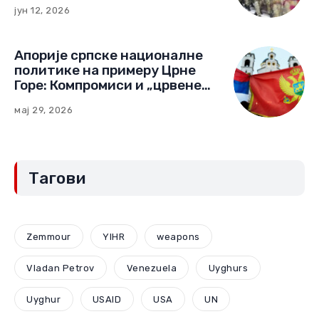
јун 12, 2026
Апорије српске националне
политике на примеру Црне
Горе: Компромиси и „црвене
линије“ (Други део)
мај 29, 2026
Тагови
Zemmour
YIHR
weapons
Vladan Petrov
Venezuela
Uyghurs
Uyghur
USAID
USA
UN