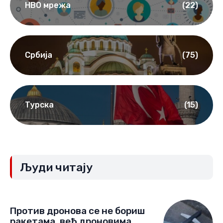
НВО мрежа
(22)
Србија
(75)
Турска
(15)
Људи читају
Против дронова се не бориш
ракетама, већ дроновима