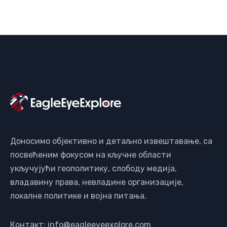
Доносимо објективно и детаљно извештавање, са
посвећеним фокусом на кључне области
укључујући геополитику, слободу медија,
владавину права, невладине организације,
локалне политике и војна питања.
Контакт: info@eagleeyeexplore.com