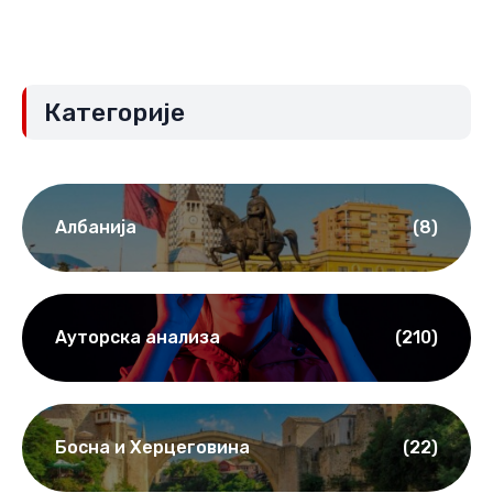
Категорије
Албанија
(8)
Ауторска анализа
(210)
Босна и Херцеговина
(22)