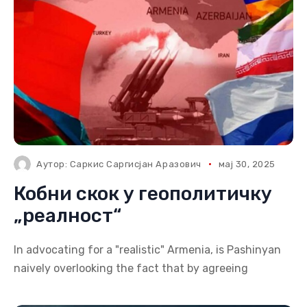
Аутор:
Саркис Саргисјан Аразович
мај 30, 2025
Кобни скок у геополитичку
„реалност“
In advocating for a "realistic" Armenia, is Pashinyan
naively overlooking the fact that by agreeing