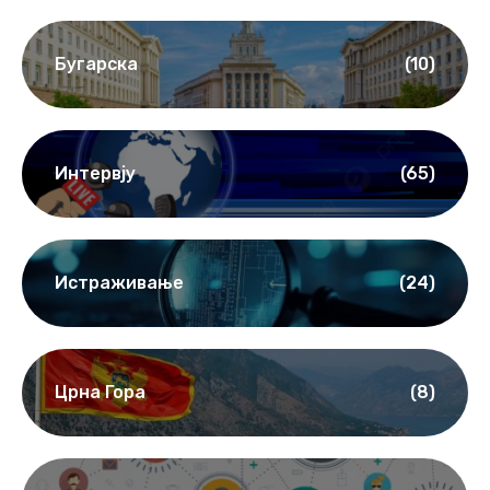
Бугарска
(10)
Интервју
(65)
Истраживање
(24)
Црна Гора
(8)