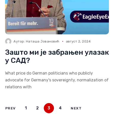
Аутор:
Наташа Јовановић
август 2, 2024
Зашто ми је забрањен улазак
у САД?
What price do German politicians who publicly
advocate for Germany's sovereignty, normalization of
relations with
1
2
3
4
PREV
NEXT