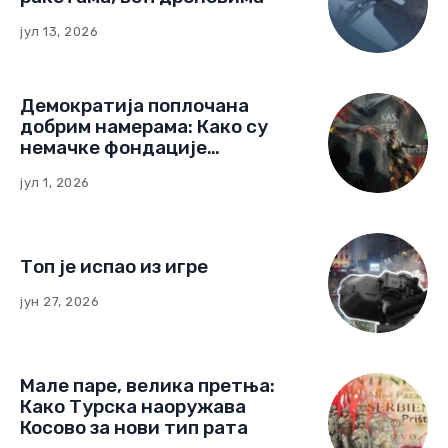
јул 13, 2026
Демократија поплочана
добрим намерама: Како су
немачке фондације
изградиле мрежу утицаја у
јул 1, 2026
Црној Гори
Топ је испао из игре
јун 27, 2026
Мале паре, велика претња:
Како Турска наоружава
Косово за нови тип рата