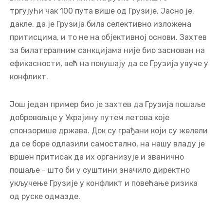
тргујући чак 100 пута више од Грузије. Јасно је,
дакле, да је Грузија била селективно изложена
притисцима, и то не на објективној основи. Захтев
за билатералним санкцијама није био заснован на
ефикасности, већ на покушају да се Грузија увуче у
конфликт.
Још један пример био је захтев да Грузија пошаље
добровољце у Украјину путем летова које
спонзорише држава. Док су грађани који су желели
да се боре одлазили самостално, на нашу владу је
вршен притисак да их организује и званично
пошаље - што би у суштини значило директно
укључење Грузије у конфликт и повећање ризика
од руске одмазде.