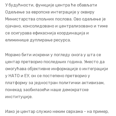
У будућности, функције центра ће обављати
Одељење за европске интеграције у оквиру
Министарства спољних послова. Ово одељење је
ојачано, консолидовано и централизовано и тиме
се осигурава ефикаснија координација и
елиминише дуплирање ресурса.
Морамо бити искрени у погледу онога у шта се
центар претворио последњих година. Уместо да
омогућава објективне информације о интеграцији
у НАТО и ЕУ, он се постепено претворио у
платформу за једностран политички активизам,
понекад заобилазећи наше демократске
институције.
Иако је центар служио неким сврхама - на пример,