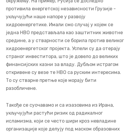
подразумевају захтев за транспарентношћу и
одговорношћу. Ове мере нису осмишљене само да
наведу стране актере да се придржавају прописа,
већ и да осигурају да невладине организације
остану одговорне грузијској јавности.
Важно је разумети да претње унутрашњим
пословима Грузије не долазе само са Запада, од
организација попут NED или EED. Живимо у веома
комплексном и осетљивом геополитичком
окружењу. На пример, Русија се доследно
противила енергетској независности Грузије -
укључујући наше напоре у развоју
хидроенергетике. Имали смо случај у којем се
једна НВО представљала као заштитник животне
средине, а у стварности се борила против великог
хидроенергетског пројекта. Успели су да отерају