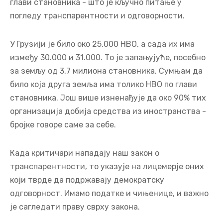
глави становника - што је кључно питање у
погледу транспарентности и одговорности.
У Грузији је било око 25.000 НВО, а сада их има
између 30.000 и 31.000. То је запањујуће, посебно
за земљу од 3,7 милиона становника. Сумњам да
било која друга земља има толико НВО по глави
становника. Још више изненађује да око 90% тих
организација добија средства из иностранства -
бројке говоре саме за себе.
Када критичари нападају наш закон о
транспарентности, то указује на лицемерје оних
који тврде да подржавају демократску
одговорност. Имамо податке и чињенице, и важно
је сагледати праву сврху закона.