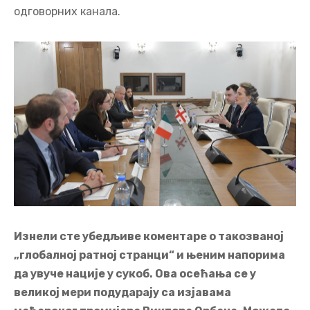
одговорних канала.
Изнели сте убедљиве коментаре о такозваној
„глобалној ратној странци“ и њеним напорима
да увуче нације у сукоб. Ова осећања се у
великој мери подударају са изјавама