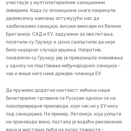
учествује у мултилатералним санкционим
оквирима. Када су опозиционе снаге покренуле
двомесечну кампању оптужујући нас да
заобилазимо санкције, високи емисари из Велике
Британије, САД и ЕУ, задужени за ова питања,
посетили су Грузију и јасно саопштили да није
било ниједног случаја кршења. Напротив,
похвалили су Грузију јер је превазишла очекивања
у односу на поштовање међународних санкција -
чак и више него неке државе-чланице ЕУ.
Да пружимо додатни контекст: већина наше
билатералне трговине са Русијом односи се на
пољопривредне производе, који чак ни у ЕУ нису
под санкцијама. На пример, Летонија, која уопште
не производи вино, постала је водећи реизвозник
вина и жестоких пића на руско тржиште -