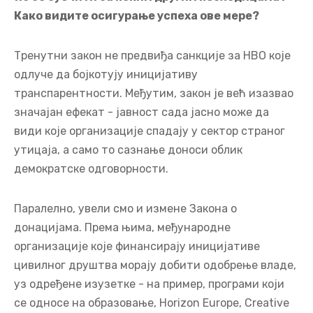
Шта ће се десити са НВО које бојкотују ову
иницијативу и одбијају да се повинују закону о
транспарентности? Да ли ће бити угашене или
ће се суочити са неким другим последицама?
Како видите осигурање успеха ове мере?
Тренутни закон не предвиђа санкције за НВО које
одлуче да бојкотују иницијативу
транспарентности. Међутим, закон је већ изазвао
значајан ефекат - јавност сада јасно може да