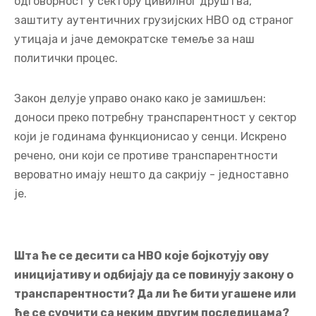
одговорност у сектору цивилног друштва,
заштиту аутентичних грузијских НВО од страног
утицаја и јаче демократске темеље за наш
политички процес.
Закон делује управо онако како је замишљен:
доноси преко потребну транспарентност у сектор
који је годинама функционисао у сенци. Искрено
речено, они који се противе транспарентности
вероватно имају нешто да сакрију - једноставно
је.