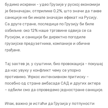
будимо искрени - удео Грузије у руској економији
је безначајан, отприлике 0,2%, што значи да такве
санкције не би имале значајан ефекат на Русију.
Са друге стране, последице по Грузију би биле
озбиљне: око 12% наше трговине одвија се са
Русијом, и санкције би директно погодиле
грузијске предузетнике, компаније и обичне
грађане.
Тај захтев је, у суштини, био провокација - покушај
да нас увуку у конфликт чему се упорно
противимо. Упркос интензивном притиску –
посебно од стране амбасаде САД и других актера
– одбили смо да спроведемо једностране санкције.
Ипак, важно је истаћи да Грузија у потпуности