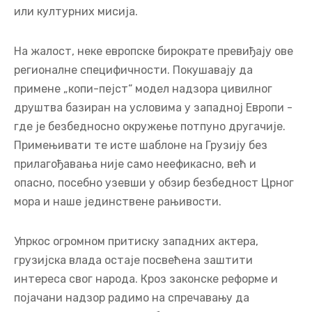
страног инвеститора, што је довело до великих
финансијских казни за владу. Дубљом истрагом
откривене су везе те НВО са руским интересима.
То су стварне претње које морају бити
разобличене.
Такође се суочавамо и са изазовима из Ирана,
укључујући растући ризик од радикалног
исламизма, који се често шири кроз невладине
организације које делују под маском образовних
или културних мисија.
На жалост, неке европске бирократе превиђају ове
регионалне специфичности. Покушавају да
примене „копи-пејст“ модел надзора цивилног
друштва базиран на условима у западној Европи -