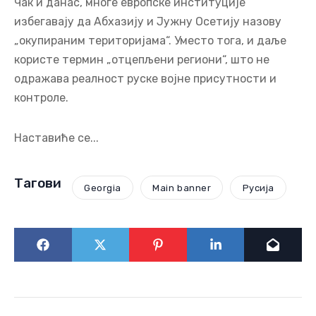
али било је дубоко фрустрирајуће гледати како су
наредних година многе европске земље -
укључујући и Украјину - учествовале на парадама
Победе у Москви, њихове заставе су се вијориле
улицама тог града. После свега, слушати
предавања о томе како треба да се односимо
према Русији и колико „гласни“ треба да будемо,
делује дипломатски неправедно и историјски
неосетљиво.
Чак и данас, многе европске институције
избегавају да Абхазију и Јужну Осетију назову
„окупираним територијама“. Уместо тога, и даље
користе термин „отцепљени региони“, што не
одражава реалност руске војне присутности и
контроле.