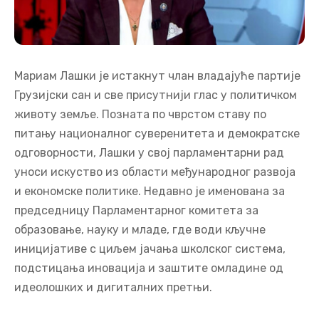
Мариам Лашки је истакнут члан владајуће партије
Грузијски сан и све присутнији глас у политичком
животу земље. Позната по чврстом ставу по
питању националног суверенитета и демократске
одговорности, Лашки у свој парламентарни рад
уноси искуство из области међународног развоја
и економске политике. Недавно је именована за
председницу Парламентарног комитета за
образовање, науку и младе, где води кључне
иницијативе с циљем јачања школског система,
подстицања иновација и заштите омладине од
идеолошких и дигиталних претњи.