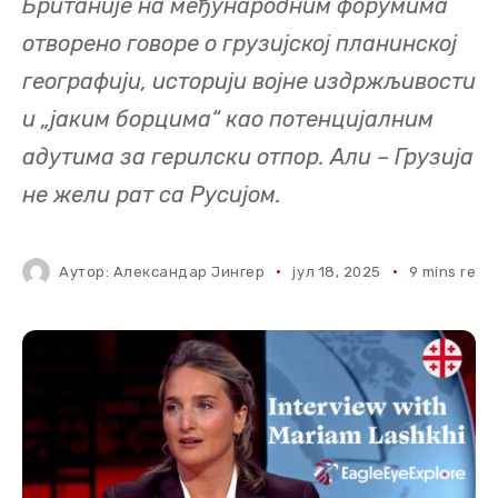
Британије на међународним форумима
отворено говоре о грузијској планинској
географији, историји војне издржљивости
и „јаким борцима“ као потенцијалним
адутима за герилски отпор. Али – Грузија
не жели рат са Русијом.
Аутор:
Александар Јингер
јул 18, 2025
9 mins read