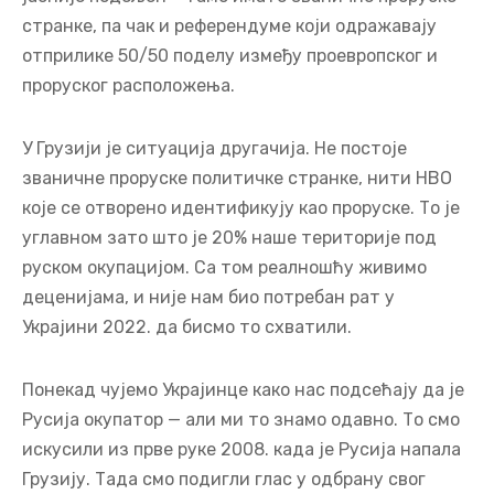
изворима, а колико их је, као што сте
сугерисали, под утицајем Русије или Ирана?
Да, искрено, веома је тешко прецизно
квантификовати утицај различитих страних
актера међу невладиним организацијама које
делују у Грузији. Ове повезаности нису увек
видљиве или отворено декларисане. Није као у
Молдавији, на пример, где је политички пејзаж
јасније подељен – тамо имате званичне проруске
странке, па чак и референдуме који одражавају
отприлике 50/50 поделу између проевропског и
проруског расположења.
У Грузији је ситуација другачија. Не постоје
званичне проруске политичке странке, нити НВО