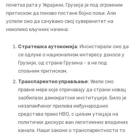
почетка рата у Украјини, Грузија је под огромним
притиском да поново постане бојно поље. Али
успели смо да сачувамо свој суверенитет на
неколико кључних начина:
Стратешка аутономија
: Инсистирали смо да
се одлуке о националном интересу доносе у
Грузији, од стране Грузина - а не под
спољним притиском.
Транспарентно управљање
: Увели смо
правне мере које спречавају да страни новац
заобилази демократске институције. Било је
незапамћеног прилива међународних
средстава преко НВО, с циљем утицаја на
политички дискурс ван легитимних владиних
канала. Наши закони о транспарентности то