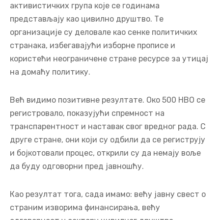
активистичких група које се годинама
представљају као цивилно друштво. Те
организације су деловале као сенке политичких
странака, избегавајући изборне прописе и
користећи неограничене стране ресурсе за утицај
на домаћу политику.
Већ видимо позитивне резултате. Око 500 НВО се
регистровало, показујући спремност на
транспарентност и наставак свог вредног рада. С
друге стране, они који су одбили да се региструју
и бојкотовали процес, открили су да немају воље
да буду одговорни пред јавношћу.
Као резултат тога, сада имамо: већу јавну свест о
страним изворима финансирања, већу