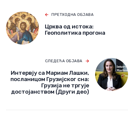
Наставиће се...
Тагови
Georgia
Main banner
Русија
ПРЕТХОДНА ОБЈАВА
Црква од истока:
Геополитика прогона