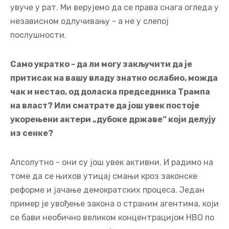
увуче у рат. Ми верујемо да се права снага огледа у
независном одлучивању - а не у слепој
послушности.
Само укратко - да ли могу закључити да је
притисак на вашу владу знатно ослабио, можда
чак и нестао, од доласка председника Трампа
на власт? Или сматрате да још увек постоје
укорењени актери „дубоке државе“ који делују
из сенке?
Апсолутно - они су још увек активни. И радимо на
томе да се њихов утицај смањи кроз законске
реформе и јачање демократских процеса. Један
пример је увођење закона о страним агентима, који
се бави необично великом концентрацијом НВО по