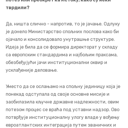
тврдили?
Да, ништа слично - напротив, то је јачање. Одлуку
је донело Министарство спољних послова како би
ојачало и консолидовало унутрашње структуре.
Идеја је била да се формира директорат у складу
са европским стандардима и најбољим праксама,
обезбеђујући јачи институционални оквир и
усклађеније деловање.
Уместо да се ослањамо на спољну јединицу која је
понекад одступала од своје основне мисије и
заобилазила кључне државне надлежности, овим
потезом процес се враћа под уставни надзор. Ово
потврђује институционалну улогу владе у вођењу
евроатлантских интеграција путем званичних и