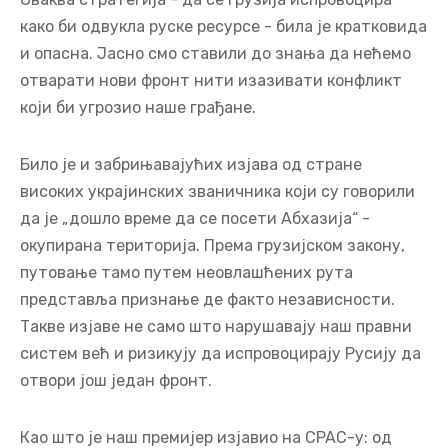
како би одвукла руске ресурсе - била је кратковида
и опасна. Јасно смо ставили до знања да нећемо
отварати нови фронт нити изазивати конфликт
који би угрозио наше грађане.
Било је и забрињавајућих изјава од стране
високих украјинских званичника који су говорили
да је „дошло време да се посети Абхазија“ -
окупирана територија. Према грузијском закону,
путовање тамо путем неовлашћених рута
представља признање де факто независности.
Такве изјаве не само што нарушавају наш правни
систем већ и ризикују да испровоцирају Русију да
отвори још један фронт.
Као што је наш премијер изјавио на CPAC-у: од