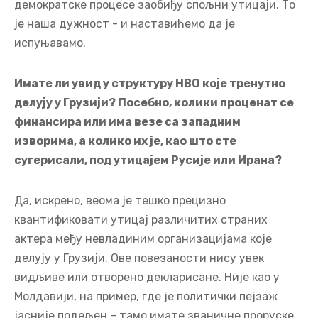
где је безбедносно окружење потпуно другачије.
Примењивати те исте шаблоне на Грузију без
прилагођавања није само неефикасно, већ и
опасно, посебно узевши у обзир безбедност Црног
мора и наше јединствене рањивости.
Упркос огромном притиску западних актера,
грузијска влада остаје посвећена заштити
интереса свог народа. Кроз законске реформе и
појачани надзор радимо на спречавању да
демократске процесе заобиђу спољни утицаји. То
је наша дужност - и наставићемо да је
испуњавамо.
Имате ли увид у структуру НВО које тренутно
делују у Грузији? Посебно, колики проценат се
финансира или има везе са западним