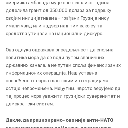
америчка амбасада му је пре неколико година
доделила грант од 350.000 долара за подршку
својим иницијативама - грађани Грузије нису
имали увид или надзор над тим како су та
средства утицали на национални дискурс.
Ова одлука одражава опредељеност да спољна
политика мора да се води путем званичних
државних канала, а не путем споља финансираних
информационих операција. Наш уставна
посвећеност евроатлантским интеграцијама
остаје непромењена. Међутим, чврсто верујемо да
тај процес мора уважити грузијски суверенитет и
демократски систем.
Дакле, да прецизирамо- ово није анти-НАТО
потез или преокрет ка Истоку, како су неки