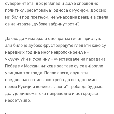
које се отворено идентификују као проруске. То је
углавном зато што је 20% наше територије под
руском окупацијом. Са том реалношћу живимо
деценијама, и није нам био потребан рат у
Украјини 2022. да бисмо то схватили.
Понекад чујемо Украјинце како нас подсећају да је
Русија окупатор — али ми то знамо одавно. То смо
искусили из прве руке 2008. када је Русија напала
Грузију. Тада смо подигли глас у одбрану свог
суверенитета, док је Запад и даље спроводио
политику „ресетовања“ односа с Русијом. Док смо
ми били под претњом, међународна реакција свела
се на изразе „дубоке забринутости“.
Дакле, да - изабрали смо прагматичан приступ,