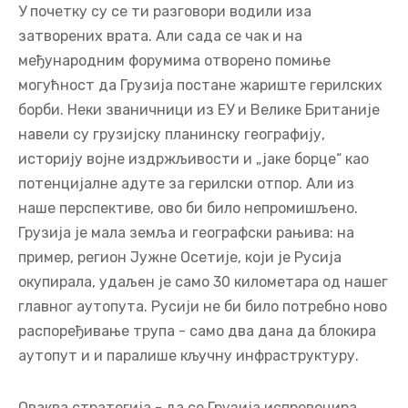
У почетку су се ти разговори водили иза
затворених врата. Али сада се чак и на
међународним форумима отворено помиње
могућност да Грузија постане жариште герилских
борби. Неки званичници из ЕУ и Велике Британије
навели су грузијску планинску географију,
историју војне издржљивости и „јаке борце“ као
потенцијалне адуте за герилски отпор. Али из
наше перспективе, ово би било непромишљено.
Грузија је мала земља и географски рањива: на
пример, регион Јужне Осетије, који је Русија
окупирала, удаљен је само 30 километара од нашег
главног аутопута. Русији не би било потребно ново
распоређивање трупа - само два дана да блокира
аутопут и и паралише кључну инфраструктуру.
Оваква стратегија - да се Грузија испровоцира