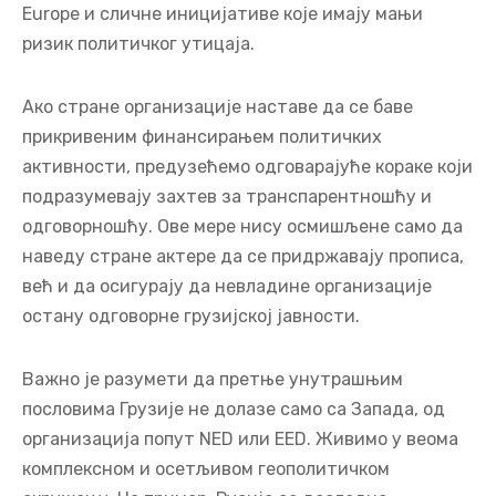
види које организације спадају у сектор страног
утицаја, а само то сазнање доноси облик
демократске одговорности.
Паралелно, увели смо и измене Закона о
донацијама. Према њима, међународне
организације које финансирају иницијативе
цивилног друштва морају добити одобрење владе,
уз одређене изузетке - на пример, програми који
се односе на образовање, Horizon Europe, Creative
Europe и сличне иницијативе које имају мањи
ризик политичког утицаја.
Ако стране организације наставе да се баве
прикривеним финансирањем политичких
активности, предузећемо одговарајуће кораке који