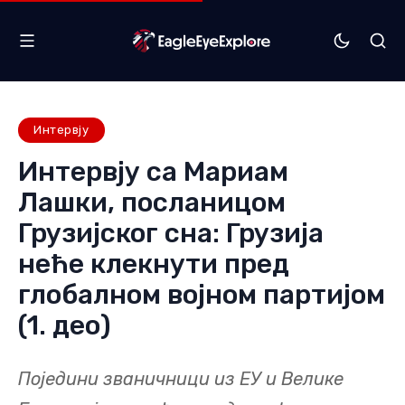
Интервју
Интервју са Мариам
Лашки, посланицом
Грузијског сна: Грузија
неће клекнути пред
глобалном војном партијом
(1. део)
Поједини званичници из ЕУ и Велике