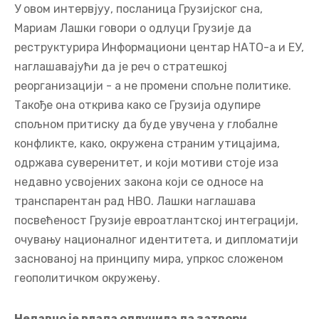
У овом интервјуу, посланица Грузијскoг сна,
Мариам Лашки говори о одлуци Грузије да
реструктурира Информациони центар НАТО-а и ЕУ,
наглашавајући да је реч о стратешкој
реорганизацији - а не промени спољне политике.
Такође она открива како се Грузија одупире
спољном притиску да буде увучена у глобалне
конфликте, како, окружена страним утицајима,
одржава суверенитет, и који мотиви стоје иза
недавно усвојених закона који се односе на
транспарентан рад НВО. Лашки наглашава
посвећеност Грузије евроатлантској интеграцији,
очувању националног идентитета, и дипломатији
заснованој на принципу мира, упркос сложеном
геополитичком окружењу.
Недавно је влада одлучила да затвори