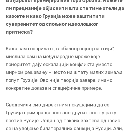
мађарског премијера Виктора Орбана. Можете
ли прецизније објаснити шта сте тиме хтели да
кажете и како Грузија може заштитити
суверенитет од спољног идеолошког
притиска?
Када сам говорила о „глобалној војној партији”,
мислила сам на међународне мреже које
приоритет дају ескалацији конфликта уместо
мирном решавању - често на штету малих земаља
попут Грузије. Ово није теорија завере; имамо
конкретне доказе и специфичне примере.
Сведочили смо директним покушајима да се
Грузија примора да постане други фронт у рату
против Русије. Један од таквих захтева односио
се на увођење билатералних санкција Русији. Али,