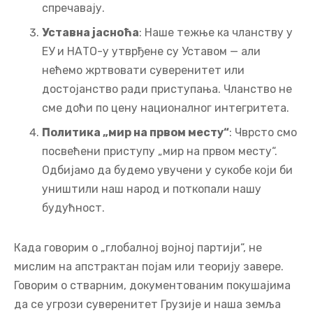
спречавају.
Уставна јасноћа
: Наше тежње ка чланству у
ЕУ и НАТО-у утврђене су Уставом — али
нећемо жртвовати суверенитет или
достојанство ради приступања. Чланство не
сме доћи по цену националног интегритета.
Политика „мир на првом месту“
: Чврсто смо
посвећени приступу „мир на првом месту“.
Одбијамо да будемо увучени у сукобе који би
уништили наш народ и поткопали нашу
будућност.
Када говорим о „глобалној војној партији“, не
мислим на апстрактан појам или теорију завере.
Говорим о стварним, документованим покушајима
да се угрози суверенитет Грузије и наша земља