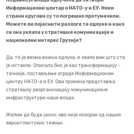
Информациони центар о НАТО-у и ЕУ. Неки
страни кругови су то погрешно протумачили.
Можете ли појаснити разлоге те одлуке и како
се она уклапа у стратешке комуникације и
национални интерес Грузије?
Да, то је веома важна одлука, и хвала вам што сте
је истакли. Описала бих је као трансформацију -
тачније, постављање ограде Информационом
центру НАТО-а и ЕУ. Ова промена представља
стратешку реорганизацију комуникационе
инфраструктуре наше владе.
Желим да буде јасно: ово није искорак од наших
евроатлантских тежњи.