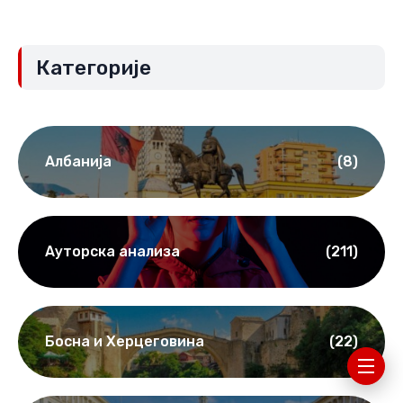
СЛЕДЕЋА ОБЈАВА
Интервју са Мариам Лашки,
посланицом Грузијског сна:
Грузија не тргује
достојанством (Други део)
Категорије