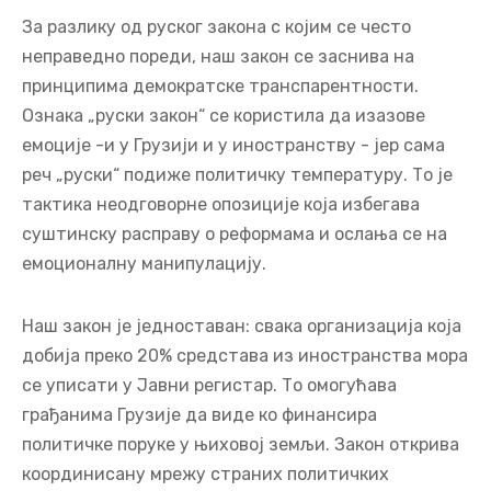
За разлику од руског закона с којим се често
неправедно пореди, наш закон се заснива на
принципима демократске транспарентности.
Ознака „руски закон“ се користила да изазове
емоције -и у Грузији и у иностранству - јер сама
реч „руски“ подиже политичку температуру. То је
тактика неодговорне опозиције која избегава
суштинску расправу о реформама и ослања се на
емоционалну манипулацију.
Наш закон је једноставан: свака организација која
добија преко 20% средстава из иностранства мора
се уписати у Јавни регистар. То омогућава
грађанима Грузије да виде ко финансира
политичке поруке у њиховој земљи. Закон открива
координисану мрежу страних политичких