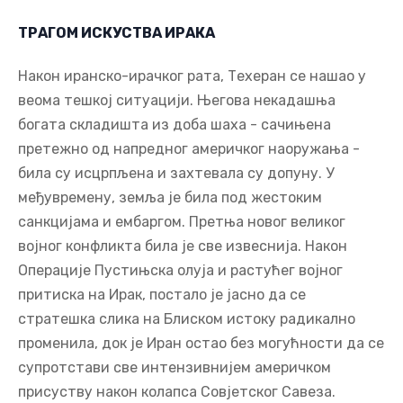
ТРАГОМ ИСКУСТВА ИРАКА
Након иранско-ирачког рата, Техеран се нашао у
веома тешкој ситуацији. Његова некадашња
богата складишта из доба шаха - сачињена
претежно од напредног америчког наоружања -
била су исцрпљена и захтевала су допуну. У
међувремену, земља је била под жестоким
санкцијама и ембаргом. Претња новог великог
војног конфликта била је све извеснија. Након
Операције Пустињска олуја и растућег војног
притиска на Ирак, постало је јасно да се
стратешка слика на Блиском истоку радикално
променила, док је Иран остао без могућности да се
супротстави све интензивнијем америчком
присуству након колапса Совјетског Савеза.