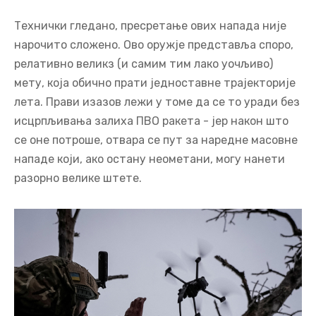
Технички гледано, пресретање ових напада није
нарочито сложено. Ово оружје представља споро,
релативно великз (и самим тим лако уочљиво)
мету, која обично прати једноставне трајекторије
лета. Прави изазов лежи у томе да се то уради без
исцрпљивања залиха ПВО ракета - јер након што
се оне потроше, отвара се пут за наредне масовне
нападе који, ако остану неометани, могу нанети
разорно велике штете.