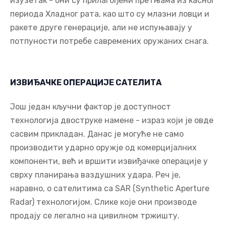
изузетак - они су прилагођени претњама из касног
периода Хладног рата, као што су млазни ловци и
ракете друге генерације, али не испуњавају у
потпуности потребе савремених оружаних снага.
ИЗВИЂАЧКЕ ОПЕРАЦИЈЕ САТЕЛИТА
Још један кључни фактор је доступност
технологија двоструке намене - израз који је овде
сасвим прикладан. Данас је могуће не само
производити ударно оружје од комерцијалних
компоненти, већ и вршити извиђачке операције у
сврху планирања ваздушних удара. Реч је,
наравно, о сателитима са SAR (Synthetic Aperture
Radar) технологијом. Слике које они производе
продају се легално на цивилном тржишту.