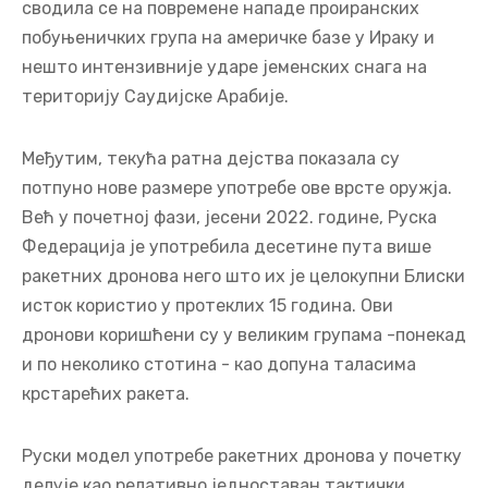
сводила се на повремене нападе проиранских
побуњеничких група на америчке базе у Ираку и
нешто интензивније ударе јеменских снага на
територију Саудијске Арабије.
Међутим, текућа ратна дејства показала су
потпуно нове размере употребе ове врсте оружја.
Већ у почетној фази, јесени 2022. године, Руска
Федерација је употребила десетине пута више
ракетних дронова него што их је целокупни Блиски
исток користио у протеклих 15 година. Ови
дронови коришћени су у великим групама -понекад
и по неколико стотина - као допуна таласима
крстарећих ракета.
Руски модел употребе ракетних дронова у почетку
делује као релативно једноставан тактички