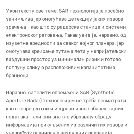
У контексту ове теме, SAR технологија је посебно
занимљива јер омогућава детекцију јаких извора
зрачења - као што су радарске станице и системи
електронског ратовања. Такав увид је, наравно, од
изузетне вредности за сваког војног планера, јер
омогућава креирање путања лета у непријатељски
ваздушни простор уз минималан ризик и готово
потпуну слику о расположивим капацитетима
браниоца.
Наравно, сателити опремљени SAR (Synthetic
Aperture Radar) технологијом не треба посматрати
као стопроцентни и исцрпан извор обавештајних
података - али они знатно убрзавају обраду
информација прикупљених из различитих извора и
унапређују планирање ваздушних операција.