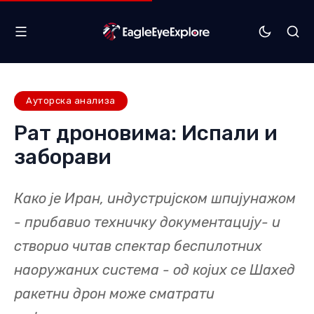
Ауторска анализа
Рат дроновима: Испали и
заборави
Како је Иран, индустријском шпијунажом
- прибавио техничку документацију- и
створио читав спектар беспилотних
наоружаних система - од којих се Шахед
ракетни дрон може сматрати