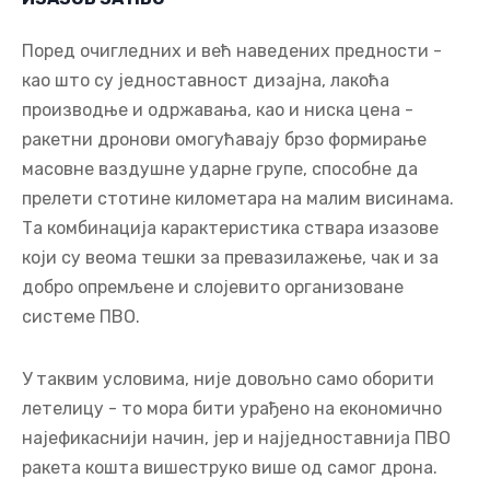
Поред очигледних и већ наведених предности -
као што су једноставност дизајна, лакоћа
производње и одржавања, као и ниска цена -
ракетни дронови омогућавају брзо формирање
масовне ваздушне ударне групе, способне да
прелети стотине километара на малим висинама.
Та комбинација карактеристика ствара изазове
који су веома тешки за превазилажење, чак и за
добро опремљене и слојевито организоване
системе ПВО.
У таквим условима, није довољно само оборити
летелицу - то мора бити урађено на економично
најефикаснији начин, јер и најједноставнија ПВО
ракета кошта вишеструко више од самог дрона.