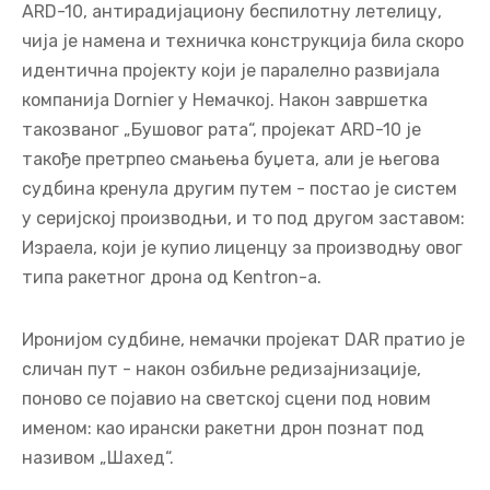
ARD-10, антирадијациону беспилотну летелицу,
чија је намена и техничка конструкција била скоро
идентична пројекту који је паралелно развијала
компанија Dornier у Немачкој. Након завршетка
такозваног „Бушовог рата“, пројекат ARD-10 је
такође претрпео смањења буџета, али је његова
судбина кренула другим путем - постао је систем
у серијској производњи, и то под другом заставом:
Израела, који је купио лиценцу за производњу овог
типа ракетног дрона од Kentron-а.
Иронијом судбине, немачки пројекат DAR пратио је
сличан пут - након озбиљне редизајнизације,
поново се појавио на светској сцени под новим
именом: као ирански ракетни дрон познат под
називом „Шахед“.