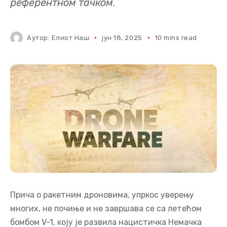
референтном тачком.
Аутор:
Елиот Наш
јун 18, 2025
10 mins read
Прича о ракетним дроновима, упркос уверењу
многих, не почиње и не завршава се са летећом
бомбом V-1, коју је развила нацистичка Немачка