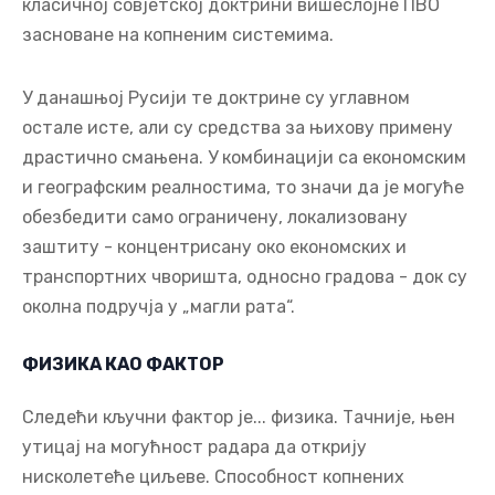
класичној совјетској доктрини вишеслојне ПВО
засноване на копненим системима.
У данашњој Русији те доктрине су углавном
остале исте, али су средства за њихову примену
драстично смањена. У комбинацији са економским
и географским реалностима, то значи да је могуће
обезбедити само ограничену, локализовану
заштиту - концентрисану око економских и
транспортних чворишта, односно градова - док су
околна подручја у „магли рата“.
ФИЗИКА КАО ФАКТОР
Следећи кључни фактор је... физика. Тачније, њен
утицај на могућност радара да открију
нисколетеће циљеве. Способност копнених