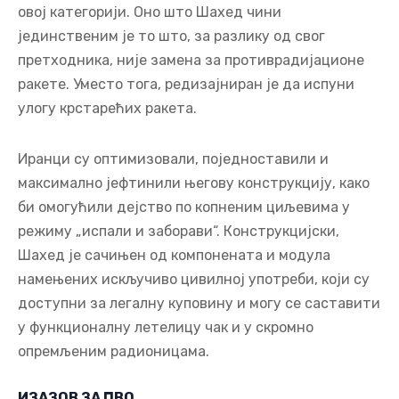
овој категорији. Оно што Шахед чини
јединственим је то што, за разлику од свог
претходника, није замена за противрадијационе
ракете. Уместо тога, редизајниран је да испуни
улогу крстарећих ракета.
Иранци су оптимизовали, поједноставили и
максимално јефтинили његову конструкцију, како
би омогућили дејство по копненим циљевима у
режиму „испали и заборави“. Конструкцијски,
Шахед је сачињен од компонената и модула
намењених искључиво цивилној употреби, који су
доступни за легалну куповину и могу се саставити
у функционалну летелицу чак и у скромно
опремљеним радионицама.
ИЗАЗОВ ЗА ПВО