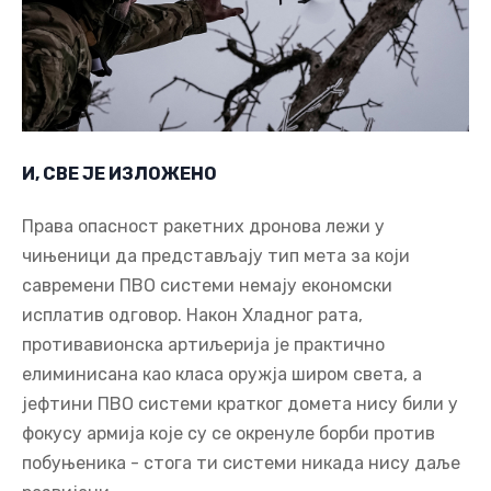
И, СВЕ ЈЕ ИЗЛОЖЕНО
Права опасност ракетних дронова лежи у
чињеници да представљају тип мета за који
савремени ПВО системи немају економски
исплатив одговор. Након Хладног рата,
противавионска артиљерија је практично
елиминисана као класа оружја широм света, а
јефтини ПВО системи кратког домета нису били у
фокусу армија које су се окренуле борби против
побуњеника - стога ти системи никада нису даље