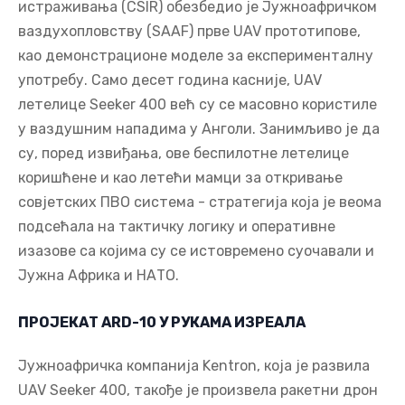
истраживања (CSIR) обезбедио је Јужноафричком
ваздухопловству (SAAF) прве UAV прототипове,
као демонстрационе моделе за експерименталну
употребу. Само десет година касније, UAV
летелице Seeker 400 већ су се масовно користиле
у ваздушним нападима у Анголи. Занимљиво је да
су, поред извиђања, ове беспилотне летелице
коришћене и као летећи мамци за откривање
совјетских ПВО система - стратегија која је веома
подсећала на тактичку логику и оперативне
изазове са којима су се истовремено суочавали и
Јужна Африка и НАТО.
ПРОЈЕКАТ ARD-10 У РУКАМА ИЗРЕАЛА
Јужноафричка компанија Kentron, која је развила
UAV Seeker 400, такође је произвела ракетни дрон