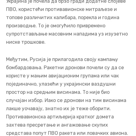
Украјина је почела да брзо гради додатне слојеве
ПВО, користећи противавионске митраљезе и
топове различитих калибара, порекла и година
производње. То је омогућило привремено
супротстављање масовним нападима уз изузетно
ниске трошкове.
Међутим, Русија је прилагодила своју кампању
бомбардовања. Ракетни дронови почели су да се
користе у мањим авијационим групама или чак
појединачно, улазећи у украјински ваздушни
простор на средњим висинама. То није био
случајан избор. Иако се дронови на тим висинама
лакше уочавају, знатно их је теже оборити.
Противавионска артиљерија кратког домета
захтева пресретање и ангажовање скупих
средстава попут ПВО ракета или ловачких авиона.