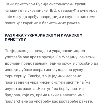
Овим приступом Русија систематски троши
капацитете украјинске ПВО, отварајући рупе кроз
које могу да прођу напреднији и скупљи системи -
попут крстарећих и балистичких ракета.
РАЗЛИКА У УКРАЈИНСКОМ И ИРАНСКОМ
ПРИСТУПУ
Подједнако је значајан и украјински модел
употребе ове врсте оружја. За Украјину, ракетни
дронови представљају једино оружје способно да
изведе дубоке оперативне ударе на руску
територију. Такође, то је једини масовно
произведени украјински систем овог типа (уз
изузетак ракета „Нептун“ за борбу против
бродова, које су, према неким извештајима,
прилагођене за употребу као крстареће ракете,