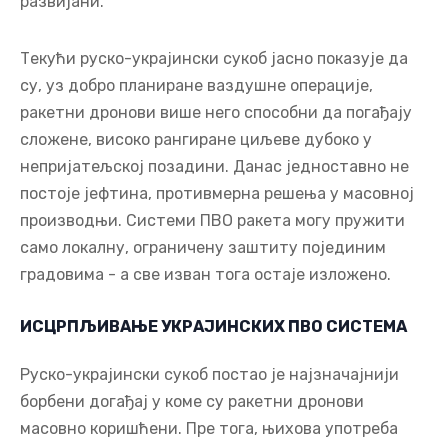
развијани.
Текући руско-украјински сукоб јасно показује да
су, уз добро планиране ваздушне операције,
ракетни дронови више него способни да погађају
сложене, високо рангиране циљеве дубоко у
непријатељској позадини. Данас једноставно не
постоје јефтина, противмерна решења у масовној
производњи. Системи ПВО ракета могу пружити
само локалну, ограничену заштиту појединим
градовима - а све изван тога остаје изложено.
ИСЦРПЉИВАЊЕ УКРАЈИНСКИХ ПВО СИСТЕМА
Руско-украјински сукоб постао је најзначајнији
борбени догађај у коме су ракетни дронови
масовно коришћени. Пре тога, њихова употреба