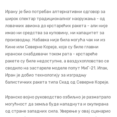
Ирану је био потребан алтернативни одговор за
широк спектар традиционалног наоружања - од
ловачких авиона до крстарећих ракета - али није
имао ни средства за куповину, ни капацитет за
производњу. Набавка није била могућа чак ни из
Кине или Северне Кореје, које су биле главни
ирански снабдевачи током рата - крстареће
ракете су биле недоступне, а ваздухопловство се
сводило на застареле моделе попут МиГ-21. Ипак,
Иран је добио технологију за изградњу
балистичких ракета типа Скад од Северне Кореје.
Иранско војно руководство озбиљно је разматрало
могућност да земља буде нападнута и окупирана
од стране западних сила. Уверење у овај сценарио