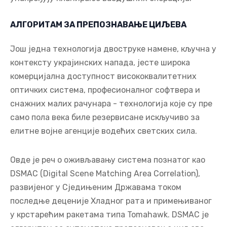
АЛГОРИТАМ ЗА ПРЕПОЗНАВАЊЕ ЦИЉЕВА
Још једна технологија двоструке намене, кључна у
контексту украјинских напада, јесте широка
комерцијална доступност висококвалитетних
оптичких система, професионалног софтвера и
снажних малих рачунара - технологија које су пре
само пола века биле резервисане искључиво за
елитне војне агенције водећих светских сила.
Овде је реч о оживљавању система познатог као
DSMAC (Digital Scene Matching Area Correlation),
развијеног у Сједињеним Државама током
последње деценије Хладног рата и примењиваног
у крстарећим ракетама типа Tomahawk. DSMAC је