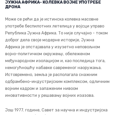
ЈУЖНА АФРИКА- КОЛЕВКА ВОЈНЕ УПОТРЕБЕ
ДРОНА
Може се рећи да је истинска колевка масовне
употребе беспилотних летелица у војсци управо
Република Јужна Африка. То није случајно - током
доброг дела своје модерне историје, Јужна
Африка је опстајавала у изузетно неповољном
војно-политичком окружењу, обележеном
међународном изолацијом и, као последица тога,
немогућношћу набавке савременог наоружања.
Истовремено, земља је располагала снажним
одбрамбено-индустријским комплексом, одличним
војним кадром и запаженим нивоом
иновативности у решавању војних изазова.
Још 1977. године, Савет за научна и индустријска