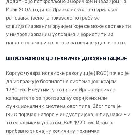
додатно је поткрепљено америчком инвазијом на
Ирак 2003. године. Ирачко искуство герилског
ратовања јасно је показало потребу за
специјализованим оружјем које се може саставити
у импровизованим условима и користити за
нападе на америчке снаге са велике удаљености.
ШПИЈУНАЖОМ ДО ТЕХНИЧКЕ ДОКУМЕНТАЦИЈЕ
Корпус чувара исламске револуције (IRGC) почео је
да истражује беспилотне системе још крајем
1980-их. Међутим, у то време Иран није имао
капацитете за производњу серијских или
функционалних система овог типа. Због тога је
IRGC појачао напоре у индустријској шпијунажи - и
то са великим успехом. Већ 1990-их, Иран је
прибавио значајну количину техничке