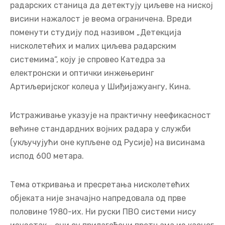
радарских станица да детектују циљеве на ниској
висини нажалост је веома ограничена. Вреди
поменути студију под називом „Детекција
нисколетећих и малих циљева радарским
системима“, коју је спровео Катедра за
електронски и оптички инжењеринг
Артиљеријског колеџа у Шиђијажуангу, Кина.
Истраживање указује на практичну неефикасност
већине стандардних војних радара у служби
(укључујући оне купљене од Русије) на висинама
испод 600 метара.
Тема откривања и пресретања нисколетећих
објеката није значајно напредовала од прве
половине 1980-их. Ни руски ПВО системи нису