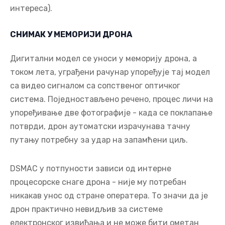
интереса).
СНИМАК У МЕМОРИЈИ ДРОНА
Дигитални модел се уноси у меморију дрона, а
током лета, уграђени рачунар упоређује тај модел
са видео сигналом са сопственог оптичког
система. Поједностављено речено, процес личи на
упоређивање две фотографије - када се поклапање
потврди, дрон аутоматски израчунава тачну
путању потребну за удар на запамћени циљ.
DSMAC у потпуности зависи од интерне
процесорске снаге дрона - није му потребан
никакав унос од стране оператера. То значи да је
дрон практично невидљив за системе
електронског извиђања и не може бити ометан