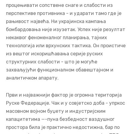
процењивати сопствене снаге и слабости из
перспективе противника - и ударати тамо где је
рањивост највећа. Ни украјинска кампања
бомбардовања није изузетак. Успех није резултат
некаквог феноменалног планирања, тајних
технологија или врхунских тактика. Он проистиче
из вештог искоришћавања серије руских
структурних слабости - што је могуће
захваљујући функционалном обавештајном и
аналитичком апарату.
Први и најважнији фактор је огромна територија
Руске Федерације. Чак и у совјетско доба - упркос
масовном војном буџету и индустријским
капацитетима —-пуна безбедност ваздушног
простора била је практично недостижна, бар по