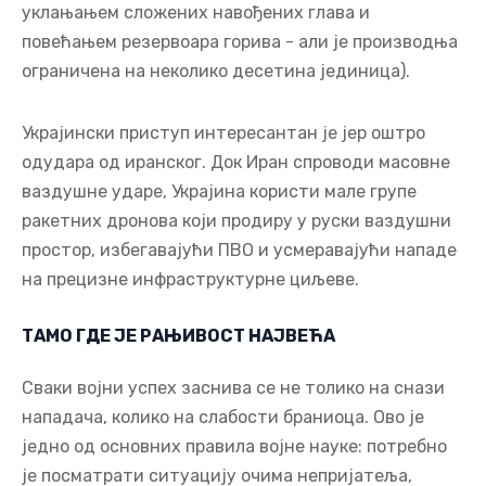
уклањањем сложених навођених глава и
повећањем резервоара горива - али је производња
ограничена на неколико десетина јединица).
Украјински приступ интересантан је јер оштро
одудара од иранског. Док Иран спроводи масовне
ваздушне ударе, Украјина користи мале групе
ракетних дронова који продиру у руски ваздушни
простор, избегавајући ПВО и усмеравајући нападе
на прецизне инфраструктурне циљеве.
ТАМО ГДЕ ЈЕ РАЊИВОСТ НАЈВЕЋА
Сваки војни успех заснива се не толико на снази
нападача, колико на слабости браниоца. Ово је
једно од основних правила војне науке: потребно
је посматрати ситуацију очима непријатеља,