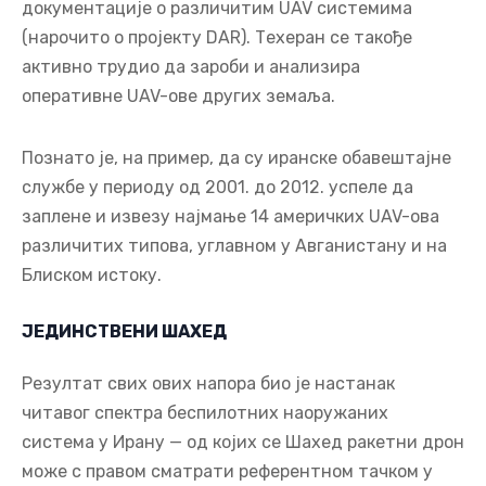
документације о различитим UAV системима
(нарочито о пројекту DAR). Техеран се такође
активно трудио да зароби и анализира
оперативне UAV-ове других земаља.
Познато је, на пример, да су иранске обавештајне
службе у периоду од 2001. до 2012. успеле да
заплене и извезу најмање 14 америчких UAV-ова
различитих типова, углавном у Авганистану и на
Блиском истоку.
ЈЕДИНСТВЕНИ ШАХЕД
Резултат свих ових напора био је настанак
читавог спектра беспилотних наоружаних
система у Ирану — од којих се Шахед ракетни дрон
може с правом сматрати референтном тачком у