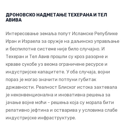
ДРОНОВСКО НАДМЕТАЊЕ ТЕХЕРАНА И ТЕЛ
АВИВА
Интересовање земаља попут Исламске Републике
Иран и Израела за оружје на даљинско управљање
и беспилотне системе није било случајно. И
Техеран и Тел Авив прошли су кроз разорне и
крваве сукобе уз веома ограничене ресурсе и
индустријске капацитете. У оба случаја, војни
пораз је могао значити потпуни губитак
државности. Реалност Блиског истока захтевала
је неконвенционална и иновативна решења за
јачање војне моћи - решења која су морала бити
релативно јефтина и остварива у условима слабе
индустријске инфраструктуре.