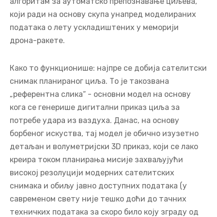
алгоритам за аутоматско препознавање циљева,
који ради на основу скупа унапред моделираних
података о лету ускладиштених у меморији
дрона-ракете.
Како то функционише: најпре се добија сателитски
снимак планираног циља. То је такозвана
„референтна слика“ - основни модел на основу
кога се генерише дигитални приказ циља за
потребе удара из ваздуха. Данас, на основу
борбеног искуства, тај модел је обично изузетно
детаљан и волуметријски 3D приказ, који се лако
креира током планирања мисије захваљујући
високој резолуцији модерних сателитских
снимака и обиљу јавно доступних података (у
савременом свету није тешко доћи до тачних
техничких података за скоро било коју зграду од