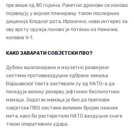
пре више од 80 година. Ракетни дронови се изнова
појављују у војном планирању током последњих
деценија Хладног рата. Иронично, нови интерес за
ову врсту оружја поново је потекао из Немачке,
колевке V-1.
КАКО ЗАВАРАТИ СОВЈЕТСКИ ПВО?
Дубоко ешалонирани и изузетно развијени
системи противваздушне одбране земаља
Варшавског пакта захтевали су од НАТО-а да
поседује велику резерву јефтиних беспилотних
мамаца. Задатак мамаца је био да преплаве
совјетске ПВО системе великим бројем лажних
мета, како би растеретили НАТО ваздушне снаге
током оперативних удара.