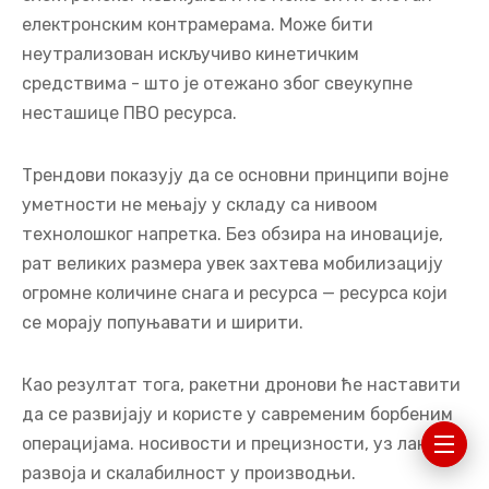
електронским контрамерама. Може бити
неутрализован искључиво кинетичким
средствима - што је отежано због свеукупне
несташице ПВО ресурса.
Трендови показују да се основни принципи војне
уметности не мењају у складу са нивоом
технолошког напретка. Без обзира на иновације,
рат великих размера увек захтева мобилизацију
огромне количине снага и ресурса — ресурса који
се морају попуњавати и ширити.
Као резултат тога, ракетни дронови ће наставити
да се развијају и користе у савременим борбеним
операцијама. носивости и прецизности, уз лакоћу
развоја и скалабилност у производњи.