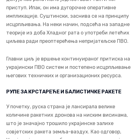
приступ. Ипак, он има дугорочне оперативне
импликације. Суштински, заснива се на принципу
исцрпљивања. На неки начин, подсећа на западне
теорије из доба Хладног рата о употреби летећих
циљева ради преоптерећења непријатељске ПВО.
Главни циљ је вршење континуираног притиска на
украјински ПВО систем и постепено исцрпљивање
његових техничких и организационих ресурса.
РУПЕ ЗА КРСТАРЕЋЕ И БАЛИСТИЧКЕ РАКЕТЕ
У почетку, руска страна је лансирала велике
количине ракетних дронова на ниским висинама,
што је значајно трошило украјинске залихе
совјетских ракета земља-ваздух. Као одговор,