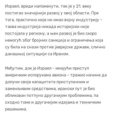
Израел, вреди напоменути, тек је у 21. веку
постигао значајнији развој у овој области. Пре
тога, практично није ни имао војну индустрију -
таква индустрија никада историјски није
постојала у региону, а њен развој је био скоро
немогућ због бројних санкција и ограничења која
су била на снази против јеврејске државе, слично
данашњој ситуацији са Ираном.
Међутим, док је Израел - имајући приступ
америчким испорукама авиона - тражио начине да
допуни своје капацитете приступачним и
заменљивим средствима, ирански пут је био
обликован потпуно другачијим проблемима, па
сходно томе и другачијим идејама и техничким
решењима.