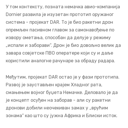
У том контексту, позната немачка авио-компанија
Dornier развила је изузетан прототип оружаног
система - пројекат DAR. То је био ракетни дрон
опремљен пасивном главом за самонавођење по
извору ометања, способан да делује у режиму
„испали и заборави“. Дрон је био довољно велик да
завара совјетске ПВО оператере који су и даље
користили аналогне рачунаре за обраду радара.
Међутим, пројекат DAR остао је у фази прототипа.
Развој је заустављен крајем Хладног рата,
смањењем војног буџета Немачке. Деловало је да
је концепт осуђен на заборав - али су ракетни
дронови добили неочекиван замах у „врућим
зонама“ као што су јужна Африка и Блиски исток.