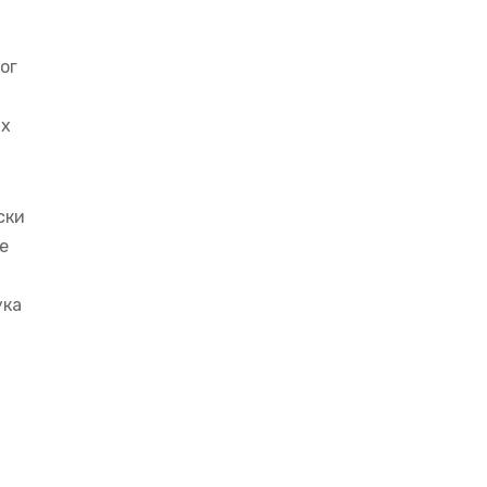
ог
их
ски
е
ука