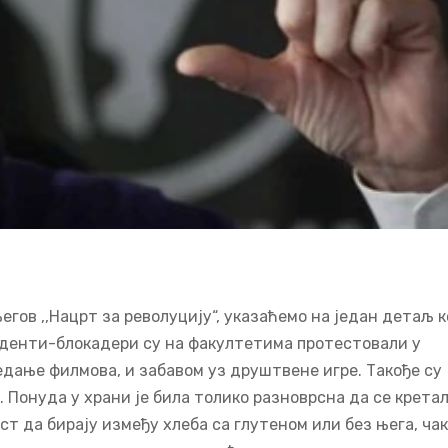
егов ,,Нацрт за револуцију“, указаћемо на један детаљ к
туденти-блокадери су на факултетима протестовали у
едање филмова, и забавом уз друштвене игре. Такође су
 Понуда у храни је била толико разноврсна да се крета
т да бирају између хлеба са глутеном или без њега, чак