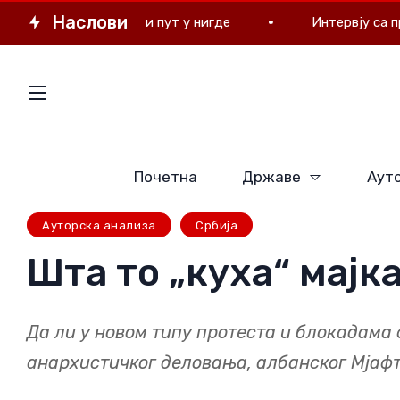
Наслови
Европски пут у нигде
Интервју са председни
Почетна
Државе
Ауто
Ауторска анализа
Србија
Шта то „куха“ мајк
Да ли у новом типу протеста и блокадама 
анархистичког деловања, албанског Мјафт