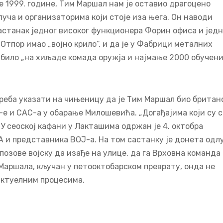
е 1999. године, Тим Маршал нам је оставио драгоцено
уча и организаторима који стоје иза њега. Он наводи
 састанак једног високог функционера Форин офиса и једн
Отпор имао „војно крило“, и да је у Фабрици металних
, било „на хиљаде комада оружја и најмање 2000 обучен
треба указати на чињеницу да је Тим Маршал био британ
-е и САС-а у обарање Милошевића. „Догађајима који су с
 У сеоској кафани у Лакташима одржан је 4. октобра
 и представника ВОЈ-а. На том састанку је донета одл
озове војску да изађе на улице, да га Врховна команда
 Маршала, кључан у петооктобарском преврату, онда не
актуелним процесима.