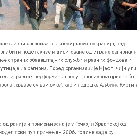
биле главни организатор специјалних операција, пад
могу бити подстакнуе и дириговане од стране регионал
вање страних обавештајних служби и разних фондова и
утицаје из региона. Поред организације Мјафт, чији ути
еста, разних перформанса попут проливања црвене бој
рола „крваве су вам руке“, као и подршке Аљбина Куртиј
 од раније и примењивана је у Грчкој и Хрватској од
 модел први пут примењен 2006. године када су