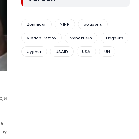
Zemmour
YIHR
weapons
Vladan Petrov
Venezuela
Uyghurs
Uyghur
USAID
USA
UN
оји
ла
 су