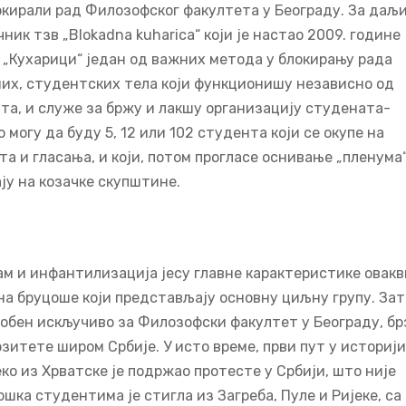
кирали рад Филозофског факултета у Београду. За даљ
ник тзв „Blokadna kuharica“ који је настао 2009. године
 „Кухарици“ један од важних метода у блокирању рада
них, студентских тела који функционишу независно од
та, и служе за бржу и лакшу организацију студената-
 могу да буду 5, 12 или 102 студента који се окупе на
 и гласања, и који, потом прогласе оснивање „пленума“
ју на козачке скупштине.
м и инфантилизација јесу главне карактеристике овакв
 на бруцоше који представљају основну циљну групу. Зат
 особен искључиво за Филозофски факултет у Београду, бр
зитете широм Србије. У исто време, први пут у историји
еко из Хрватске је подржао протесте у Србији, што није
дршка студентима је стигла из Загреба, Пуле и Ријеке, са