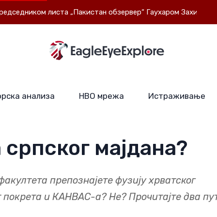
ком листа „Пакистан обзервер“ Гаухаром Захидом Маликом: С
рска анализа
НВО мрежа
Истраживање
а српског мајдана?
факултета препознајете фузију хрватског
 покрета и КАНВАС-а? Не? Прочитајте два пут