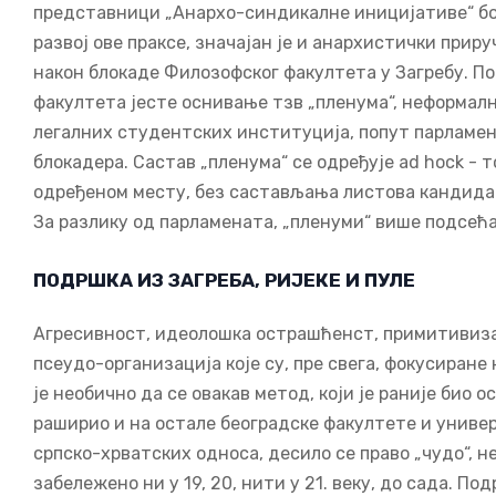
представници „Анархо-синдикалне иницијативе“ бо
развој ове праксе, значајан је и анархистички прируч
након блокаде Филозофског факултета у Загребу. По
факултета јесте оснивање тзв „пленума“, неформал
легалних студентских институција, попут парламен
блокадера. Састав „пленума“ се одређује ad hock - то
одређеном месту, без састављања листова кандидата
За разлику од парламената, „пленуми“ више подсећа
ПОДРШКА ИЗ ЗАГРЕБА, РИЈЕКЕ И ПУЛЕ
Агресивност, идеолошка острашћенст, примитивиза
псеудо-организација које су, пре свега, фокусиране
је необично да се овакав метод, који је раније био
раширио и на остале београдске факултете и универ
српско-хрватских односа, десило се право „чудо“, н
забележено ни у 19, 20, нити у 21. веку, до сада. По