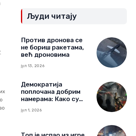
и
Људи читају
Против дронова се
не бориш ракетама,
.
већ дроновима
јул 13, 2026
Демократија
поплочана добрим
их
намерама: Како су
о
немачке фондације
зо
јул 1, 2026
изградиле мрежу
утицаја у Црној Гори
Топ је испао из игре