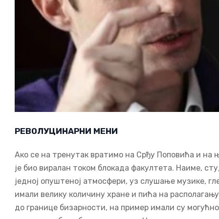
РЕВОЛУЦИНАРНИ МЕНИ
Ако се на тренутак вратимо на Срђу Поповића и на њ
је био виралан током блокада факултета. Наиме, с
једној опуштеној атмосфери, уз слушање музике, гл
имали велику количину хране и пића на располагању.
до границе бизарности, на пример имали су могућнос