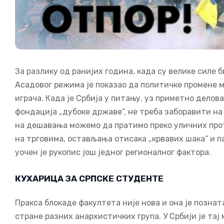
За разлику од ранијих година, када су велике силе 
Асадовог режима је показао да политичке промене 
играча. Када је Србија у питању, уз приметно дело
фондација „дубоке државе“, не треба заборавити на 
на дешавања можемо да пратимо преко уличних прот
на трговима, остављања отисака „крвавих шака“ и па
уочен је рукопис још једног регионалног фактора.
КУХАРИЦА ЗА СРПСКЕ СТУДЕНТЕ
Пракса блокаде факултета није нова и она је позната
стране разних анархистичких група. У Србији је тај