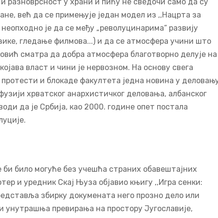
 и разноврсност у храни и пићу не сведочи само да су
е, већ да се примењује један модел из ,,Нацрта за
, неопходно је да се међу „револуцинарима“ развију
ке, гледање филмова...) и да се атмосфера учини што
оповић сматра да добра атмосфера благотворно делује на
којава власт и чини је нервозном. На основу свега
протести и блокаде факултета једна новина у деловањ
 фузији хрватског анархистичког деловања, албанског
оди да је Србија, као 2000. године опет постала
луције.
 би било могуће без учешћа страних обавештајних
тер и уредник Скај Њуза објавио књигу ,,Игра сенки:
представља збирку докумената него прозно дело или
и унутрашња превирања на простору Југославије,