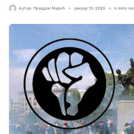
Аутор:
Предраг Марић
јануар 13, 2025
6 mins re