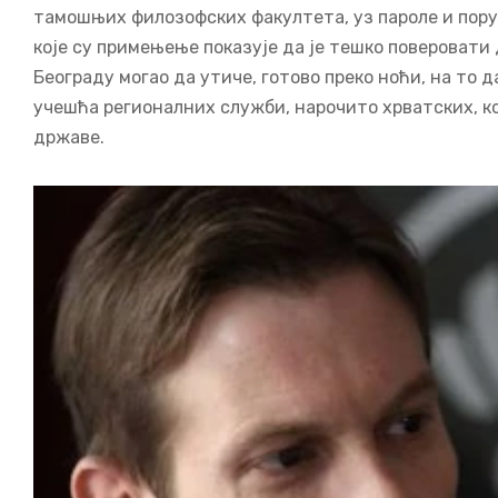
тамошњих филозофских факултета, уз пароле и пору
које су примењење показује да је тешко поверовати
Београду могао да утиче, готово преко ноћи, на то д
учешћа регионалних служби, нарочито хрватских, ко
државе.