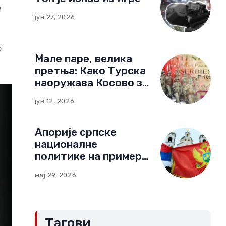
е
јун 27, 2026
е
Мале паре, велика
претња: Како Турска
наоружава Косово за
нови тип рата
јун 12, 2026
Апорије српске
националне
политике на примеру
Црне Горе:
мај 29, 2026
Компромиси и
„црвене линије“
(Други део)
Тагови