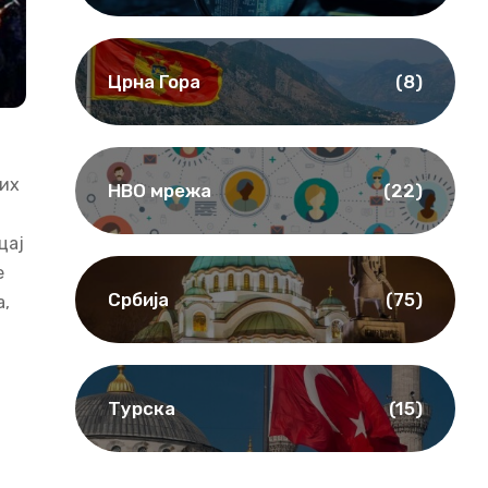
Црна Гора
(8)
них
НВО мрежа
(22)
цај
е
Србија
(75)
а,
Турска
(15)