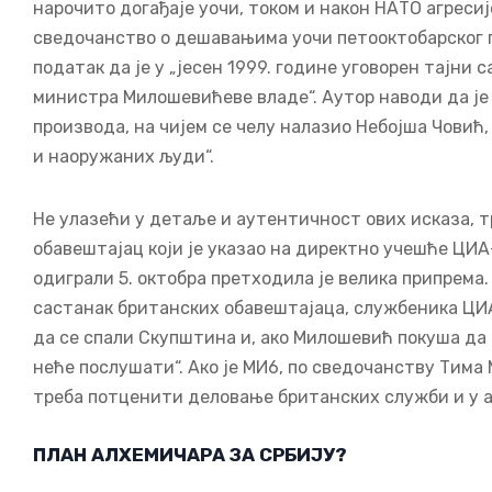
нарочито догађаје уочи, током и након НАТО агресиј
сведочанство о дешавањима уочи петооктобарског п
податак да је у „јесен 1999. године уговорен тајни
министра Милошевићеве владе“. Аутор наводи да је 
производа, на чијем се челу налазио Небојша Човић
и наоружаних људи“.
Не улазећи у детаље и аутентичност ових исказа, 
обавештајац који је указао на директно учешће ЦИА
одиграли 5. октобра претходила је велика припрема.
састанак британских обавештајаца, службеника ЦИА
да се спали Скупштина и, ако Милошевић покуша да п
неће послушати“. Ако је МИ6, по сведочанству Тима
треба потценити деловање британских служби и у 
ПЛАН АЛХЕМИЧАРА ЗА СРБИЈУ?