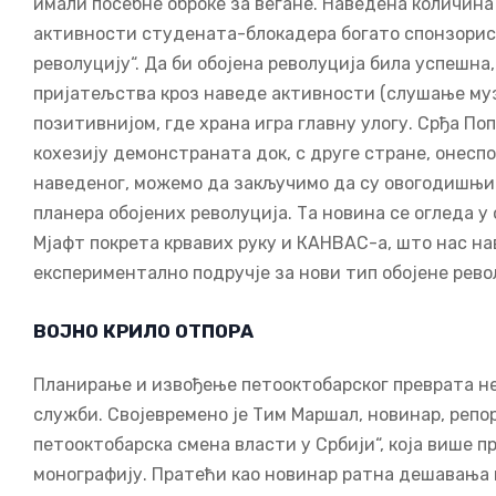
имали посебне оброке за вегане. Наведена количина
активности студената-блокадера богато спонзорисан
револуцију“. Да би обојена револуција била успешна
пријатељства кроз наведе активности (слушање музи
позитивнијом, где храна игра главну улогу. Срђа П
кохезију демонстраната док, с друге стране, онеспо
наведеног, можемо да закључимо да су овогодишњи 
планера обојених револуција. Та новина се огледа у
Мјафт покрета крвавих руку и КАНВАС-а, што нас нав
експериментално подручје за нови тип обојене рево
ВОЈНО КРИЛО ОТПОРА
Планирање и извођење петооктобарског преврата не
служби. Својевремено је Тим Маршал, новинар, репор
петооктобарска смена власти у Србији“, која више 
монографију. Пратећи као новинар ратна дешавања 