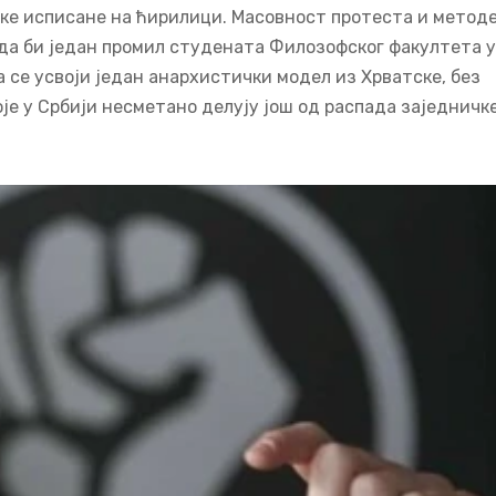
ке исписане на ћирилици. Масовност протеста и метод
 да би један промил студената Филозофског факултета у
а се усвоји један анархистички модел из Хрватске, без
је у Србији несметано делују још од распада заједничк