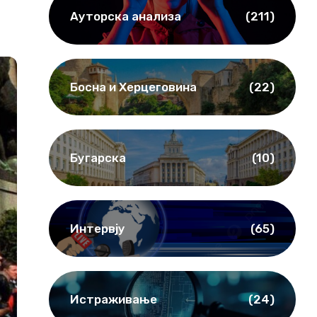
Ауторска анализа
(211)
Босна и Херцеговина
(22)
Бугарска
(10)
Интервју
(65)
Истраживање
(24)