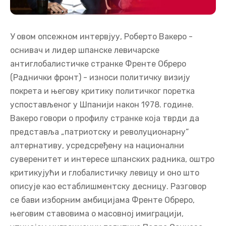
У овом опсежном интервјуу, Роберто Вакеро -
оснивач и лидер шпанске левичарске
антиглобалистичке странке Френте Обреро
(Раднички фронт) - износи политичку визију
покрета и његову критику политичког поретка
успостављеног у Шпанији након 1978. године.
Вакеро говори о профилу странке која тврди да
представља „патриотску и револуционарну“
алтернативу, усредсређену на национални
суверенитет и интересе шпанских радника, оштро
критикујући и глобалистичку левицу и оно што
описује као естаблишментску десницу. Разговор
се бави изборним амбицијама Френте Обреро,
његовим ставовима о масовној имиграцији,