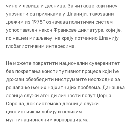
чине и левица и десница. За читаоце који нису
упознати са приликама у Шпанији, такозвани
„режим из 1978.“ означава политички систем
успостављен након Франкове диктатуре, који је,
по нашем мишљењу, на крају потчинио Шпанију
глобалистичким интересима.
Не можете повратити национални суверенитет
без покретања конститутивног процеса који ће
држави обезбедити инструменте неопходне за
решавање њених најхитнијих проблема. Данашња
левица служи агенди личности попут Џорџа
Сороша, док системска десница служи
ционистичком лобију и великим
мултинационалним корпорацијама.