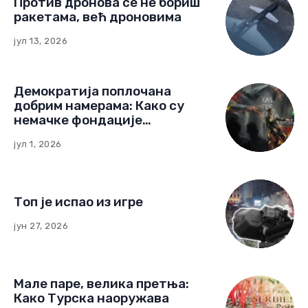
Против дронова се не бориш
ракетама, већ дроновима
јул 13, 2026
Демократија поплочана
добрим намерама: Како су
немачке фондације
изградиле мрежу утицаја у
јул 1, 2026
Црној Гори
Топ је испао из игре
јун 27, 2026
Мале паре, велика претња:
Како Турска наоружава