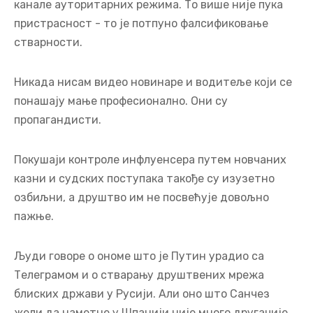
канале ауторитарних режима. То више није пука
пристрасност - то је потпуно фалсификовање
стварности.
Никада нисам видео новинаре и водитеље који се
понашају мање професионално. Они су
пропагандисти.
Покушаји контроле инфлуенсера путем новчаних
казни и судских поступака такође су изузетно
озбиљни, а друштво им не посвећује довољно
пажње.
Људи говоре о ономе што је Путин урадио са
Телеграмом и о стварању друштвених мрежа
блиских држави у Русији. Али оно што Санчез
жели да наметне у Шпанији није много другачије.