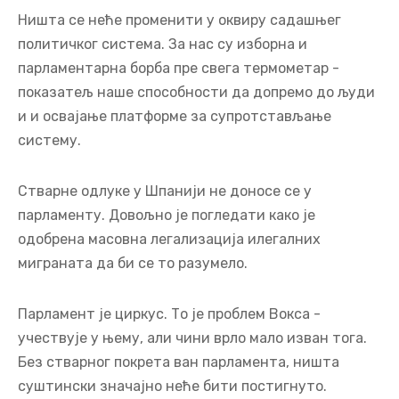
Ништа се неће променити у оквиру садашњег
политичког система. За нас су изборна и
парламентарна борба пре свега термометар -
показатељ наше способности да допремо до људи
и и освајање платформе за супротстављање
систему.
Стварне одлуке у Шпанији не доносе се у
парламенту. Довољно је погледати како је
одобрена масовна легализација илегалних
миграната да би се то разумело.
Парламент је циркус. То је проблем Вокса -
учествује у њему, али чини врло мало изван тога.
Без стварног покрета ван парламента, ништа
суштински значајно неће бити постигнуто.