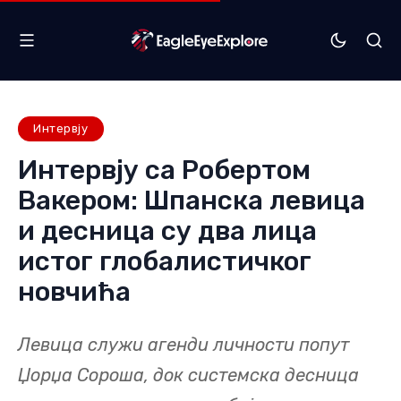
Интервју
Интервју са Робертом
Вакером: Шпанска левица
и десница су два лица
истог глобалистичког
новчића
Левица служи агенди личности попут
Џорџа Сороша, док системска десница