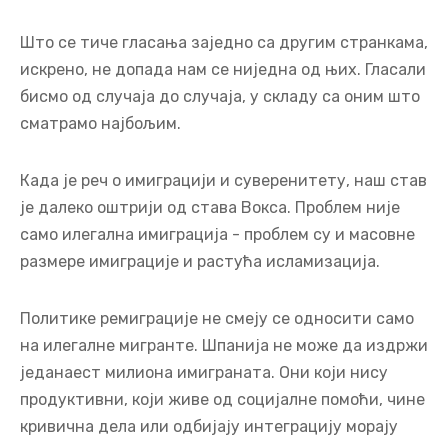
Што се тиче гласања заједно са другим странкама,
искрено, не допада нам се ниједна од њих. Гласали
бисмо од случаја до случаја, у складу са оним што
сматрамо најбољим.
Када је реч о имиграцији и суверенитету, наш став
је далеко оштрији од става Вокса. Проблем није
само илегална имиграција - проблем су и масовне
размере имиграције и растућа исламизација.
Политике ремиграције не смеју се односити само
на илегалне мигранте. Шпанија не може да издржи
једанаест милиона имиграната. Они који нису
продуктивни, који живе од социјалне помоћи, чине
кривична дела или одбијају интеграцију морају