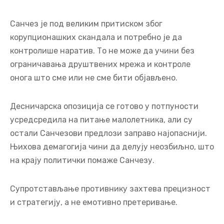
Санчез је под великим притиском због
корупционашких скандала и потребно је да
контролише наратив. То не може да учини без
ограничавања друштвених мрежа и контроле
онога што сме или не сме бити објављено.
Десничарска опозиција се готово у потпуности
усредсредила на питање малолетника, али су
остали Санчезови предлози заправо најопаснији.
Њихова демагогија чини да делују неозбиљно, што
на крају политички помаже Санчезу.
Супротстављање противнику захтева прецизност
и стратегију, а не емотивно претеривање.