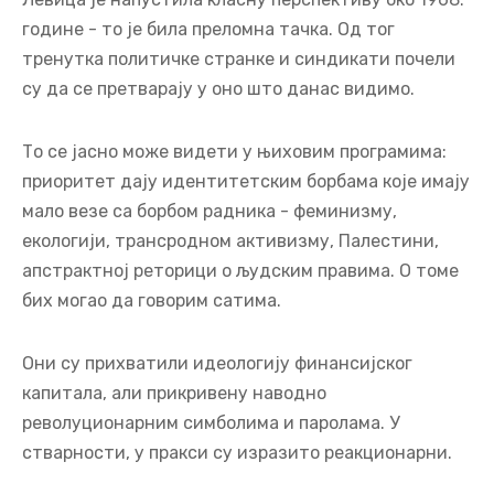
године - то је била преломна тачка. Од тог
тренутка политичке странке и синдикати почели
су да се претварају у оно што данас видимо.
То се јасно може видети у њиховим програмима:
приоритет дају идентитетским борбама које имају
мало везе са борбом радника - феминизму,
екологији, трансродном активизму, Палестини,
апстрактној реторици о људским правима. О томе
бих могао да говорим сатима.
Они су прихватили идеологију финансијског
капитала, али прикривену наводно
револуционарним симболима и паролама. У
стварности, у пракси су изразито реакционарни.