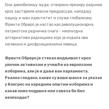
Они демобилишу људе, отворено презиру раднике
кроз застареле класне предрасуде, нападају
нацију и њен идентитет и служе глобализму.
Френте Обреро је настао као револуционарна,
патриотска радничка снага - неопходна
алтернатива радницима које је издала ова
хегемона и дисфункционална левица.
Френте Обреро је стекао видљивост кроз
улични активизам и учешће на европским
изборима, али је и даље ван парламента.
Реално гледано, какве су ваше шансе за улазак
у Конгрес на наредним општим изборима и
какав ниво подршке или савеза би био
неопходан?