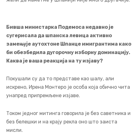
Бивша министарка Подемоса недавно је
сугерисала да шпанска левица активно
замењује аутохтоне Шпанце имигрантима како
би обезбедила дугорочну изборну доминацију.
Каква је ваша реакција на ту изјаву?
Покушали су да то представе као шалу, али
искрено, Ирена Монтеро је особа која обично чита
унапред припремљене изјаве.
Током једног митинга говорила је без саветника и
без белешки и на крају рекла оно што заиста
мисли.