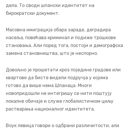
дела. То своди шпански идентитет на
бирократски документ.
Масовна имиграција обара зараде, деградира
насеља, повећава криминал и подиже трошкове
становања. Али поред тога, постоји и демографска
замена становништва, што је неспорно.
Довољно је прошетати кроз поједине градове или
квартове да бисте видели подручја у којима
готово да више нема Шпанаца. Многи
новопридошли не интегришу се нити поштују
локалне обичаје и служе глобалистичком циљу
растварања националног идентитета.
Воук левица говори о одбрани различитости, али