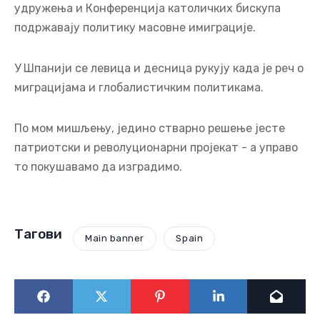
удружења и Конференција католичких бискупа
подржавају политику масовне имиграције.
У Шпанији се левица и десница рукују када је реч о
миграцијама и глобалистичким политикама.
По мом мишљењу, једино стварно решење јесте
патриотски и револуционарни пројекат - а управо
то покушавамо да изградимо.
Тагови
Main banner
Spain