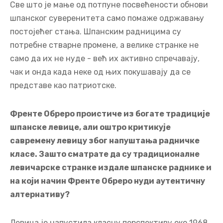
Све што је мање од потпуне посвећености обнови
шпанског суверенитета само помаже одржавању
постојећег стања. Шпанским радницима су
потребне стварне промене, а велике странке не
само да их не нуде - већ их активно спречавају,
чак и онда када неке од њих покушавају да се
представе као патриотске.
Френте Обреро проистиче из богате традиције
шпанске левице, али оштро критикује
савремену левицу због напуштања радничке
класе. Зашто сматрате да су традиционалне
левичарске странке издале шпанске раднике и
на који начин Френте Обреро нуди аутентичну
алтернативу?
Левица је напустила класну перспективу око 1968.