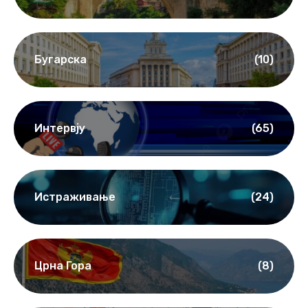
Бугарска
(10)
Интервју
(65)
Истраживање
(24)
Црна Гора
(8)