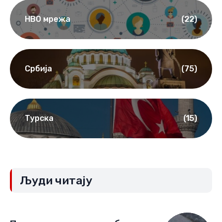
НВО мрежа
(22)
Србија
(75)
Турска
(15)
Људи читају