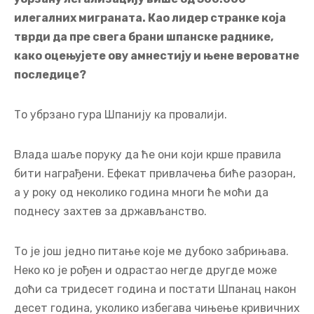
илегалних миграната. Као лидер странке која
тврди да пре свега брани шпанске раднике,
како оцењујете ову амнестију и њене вероватне
последице?
То убрзано гура Шпанију ка провалији.
Влада шаље поруку да ће они који крше правила
бити награђени. Ефекат привлачења биће разоран,
а у року од неколико година многи ће моћи да
поднесу захтев за држављанство.
То је још једно питање које ме дубоко забрињава.
Неко ко је рођен и одрастао негде другде може
доћи са тридесет година и постати Шпанац након
десет година, уколико избегава чињење кривичних