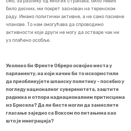
смо, за разлику од многих странака, било левих
било десних, ми покрет заснован на теренском
раду. Имамо политички активне, а не само пасивне
чланове. То нам омогућава да спроводимо
активности које други не могу да остваре чак ни
уз плаћено особље.
Уколико би Френте Обреро освојио места у
парламенту, на који начин би то искористили
да преобликујете шпанску политику - посебно у
погледу националног суверенитета, заштите
радника и отпора наднационалним притисцима
из Брисела? Да ли бисте могли да замислите
гласање заједно са Воксом по питањима као
што је имиграција?