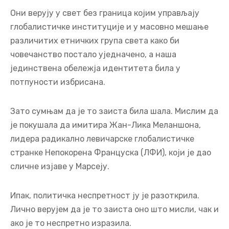
Они верују у свет без граница којим управљају
глобалистичке институције и у масовно мешање
различитих етничких група света како би
човечанство постало уједначено, а наша
јединствена обележја идентитета била у
потпуности избрисана.
Зато сумњам да је то заиста била шала. Мислим да
је покушала да имитира Жан-Лика Меланшона,
лидера радикално левичарске глобалистичке
странке Непокорена Француска (ЛФИ), који је дао
сличне изјаве у Марсеју.
Ипак, политичка неспретност ју је разоткрила.
Лично верујем да је то заиста оно што мисли, чак и
ако је то неспретно изразила.