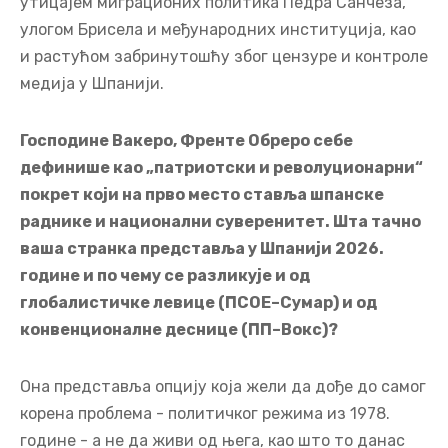
утицајем миграционих политика Педра Санчеза,
улогом Брисела и међународних институција, као
и растућом забринутошћу због цензуре и контроле
медија у Шпанији.
Господине Вакеро, Френте Обреро себе
дефинише као „патриотски и револуционарни“
покрет који на прво место ставља шпанске
раднике и национални суверенитет. Шта тачно
ваша странка представља у Шпанији 2026.
године и по чему се разликује и од
глобалистичке левице (ПСОЕ–Сумар) и од
конвенционалне деснице (ПП–Вокс)?
Она представља опцију која жели да дође до самог
корена проблема - политичког режима из 1978.
године - а не да живи од њега, као што то данас