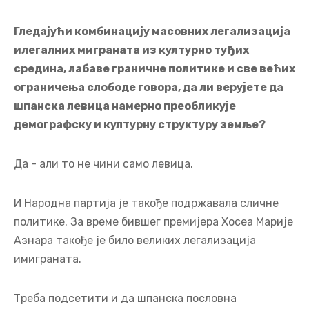
Гледајући комбинацију масовних легализација
илегалних миграната из културно туђих
средина, лабаве граничне политике и све већих
ограничења слободе говора, да ли верујете да
шпанска левица намерно преобликује
демографску и културну структуру земље?
Да - али то не чини само левица.
И Народна партија је такође подржавала сличне
политике. За време бившег премијера Хосеа Марије
Азнара такође је било великих легализација
имиграната.
Треба подсетити и да шпанска пословна