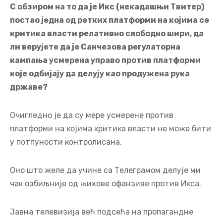
С обзиром на то да је Икс (некадашњи Твитер)
постао једна од ретких платформи на којима се
критика власти релативно слободно шири, да
ли верујете да је Санчезова регулаторна
кампања усмерена управо против платформи
које одбијају да делују као продужена рука
државе?
Очигледно је да су мере усмерене против
платформи на којима критика власти не може бити
у потпуности контролисана.
Оно што желе да учине са Телеграмом делује ми
чак озбиљније од њихове офанзиве против Икса.
Јавна телевизија већ подсећа на пропагандне