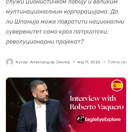
служи ционистичком лобију и великим
мултинационалним корпорацијама. Да
ли Шпанија може повратити национални
суверенитет само кроз патриотски,
револуционарни пројекат?
Аутор:
Александар Јингер
мај 11, 2026
7 mins read