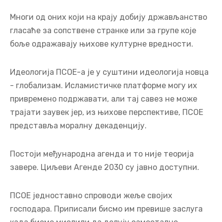
Многи од оних који на крају добију држављанство
гласаће за сопствене странке или за групе које
боље одражавају њихове културне вредности.
Идеологија ПСОЕ-а је у суштини идеологија новца
- глобализам. Исламистичке платформе могу их
привремено подржавати, али тај савез не може
трајати заувек јер, из њихове перспективе, ПСОЕ
представља моралну декаденцију.
Постоји међународна агенда и то није теорија
завере. Циљеви Агенде 2030 су јавно доступни.
ПСОЕ једноставно спроводи жеље својих
господара. Приписали бисмо им превише заслуга