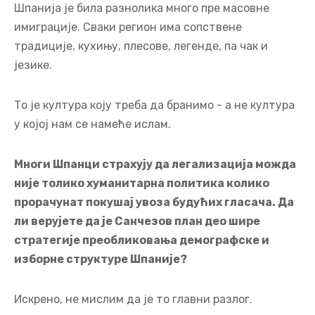
Шпанија је била разнолика много пре масовне
имиграције. Сваки регион има сопствене
традиције, кухињу, плесове, легенде, па чак и
језике.
То је култура коју треба да бранимо - а не култура
у којој нам се намеће ислам.
Многи Шпанци страхују да легализација можда
није толико хуманитарна политика колико
прорачунат покушај увоза будућих гласача. Да
ли верујете да је Санчезов план део шире
стратегије преобликовања демографске и
изборне структуре Шпаније?
Искрено, не мислим да је то главни разлог.