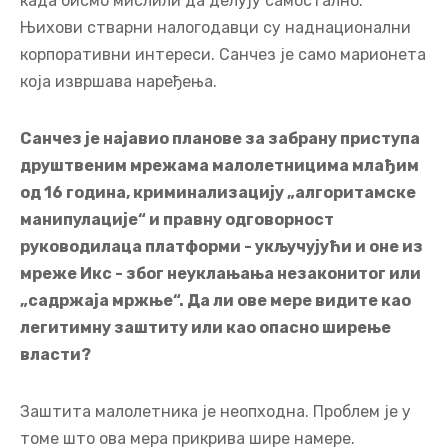
када бисмо мислили да делују самостално.
Њихови стварни налогодавци су наднационални
корпоративни интереси. Санчез је само марионета
која извршава наређења.
Санчез је најавио планове за забрану приступа
друштвеним мрежама малолетницима млађим
од 16 година, криминализацију „алгоритамске
манипулације“ и правну одговорност
руководилаца платформи - укључујући и оне из
мреже Икс - због неуклањања незаконитог или
„садржаја мржње“. Да ли ове мере видите као
легитимну заштиту или као опасно ширење
власти?
Заштита малолетника је неопходна. Проблем је у
томе што ова мера прикрива шире намере.