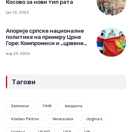
Косово за нови тип рата
јун 12, 2026
Апорије српске националне
политике на примеру Црне
Горе: Компромиси и „црвене
линије“ (Други део)
мај 29, 2026
Тагови
Zemmour
YIHR
weapons
Vladan Petrov
Venezuela
Uyghurs
Uyghur
USAID
USA
UN