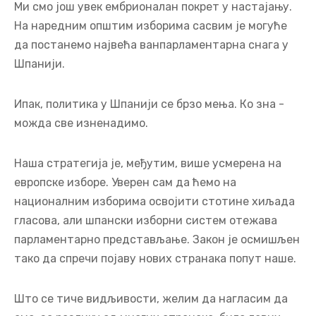
Ми смо још увек ембрионалан покрет у настајању.
На наредним општим изборима сасвим је могуће
да постанемо највећа ванпарламентарна снага у
Шпанији.
Ипак, политика у Шпанији се брзо мења. Ко зна -
можда све изненадимо.
Наша стратегија је, међутим, више усмерена на
европске изборе. Уверен сам да ћемо на
националним изборима освојити стотине хиљада
гласова, али шпански изборни систем отежава
парламентарно представљање. Закон је осмишљен
тако да спречи појаву нових странака попут наше.
Што се тиче видљивости, желим да нагласим да