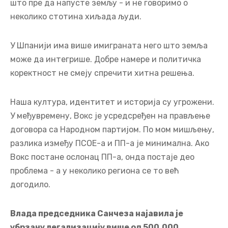
што пре да напусте земљу - и не говоримо о
неколико стотина хиљада људи.
У Шпанији има више имиграната него што земља
може да интегрише. Добре намере и политичка
коректност не смеју спречити хитна решења.
Наша култура, идентитет и историја су угрожени.
У међувремену, Вокс је усредсређен на прављење
договора са Народном партијом. По мом мишљењу,
разлика између ПСОЕ-а и ПП-а је минимална. Ако
Вокс постане ослонац ПП-а, онда постаје део
проблема - а у неколико региона се то већ
догодило.
Влада председника Санчеза најавила је
убрзану легализацију више од 500.000