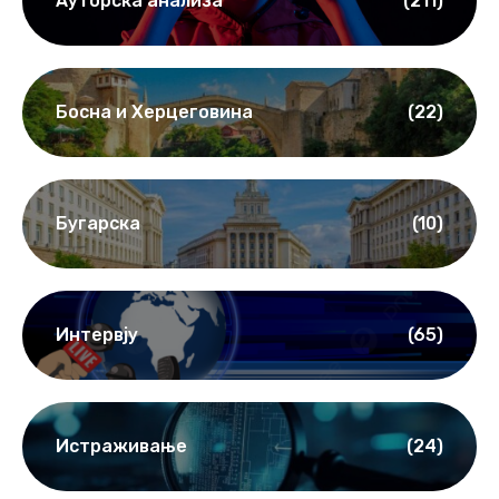
Ауторска анализа
(211)
Босна и Херцеговина
(22)
Бугарска
(10)
Интервју
(65)
Истраживање
(24)