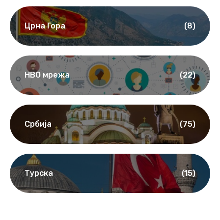
Црна Гора
(8)
НВО мрежа
(22)
Србија
(75)
Турска
(15)