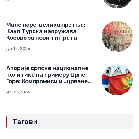
Мале паре, велика претња:
Како Турска наоружава
Косово за нови тип рата
јун 12, 2026
Апорије српске националне
политике на примеру Црне
Горе: Компромиси и „црвене
линије“ (Други део)
мај 29, 2026
Тагови