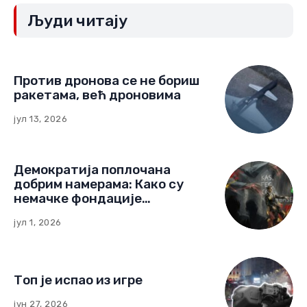
Људи читају
Против дронова се не бориш
ракетама, већ дроновима
јул 13, 2026
Демократија поплочана
добрим намерама: Како су
немачке фондације
изградиле мрежу утицаја у
јул 1, 2026
Црној Гори
Топ је испао из игре
јун 27, 2026