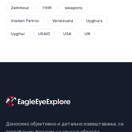
Zemmour
YIHR
weapons
Vladan Petrov
Venezuela
Uyghurs
Uyghur
USAID
USA
UN
Доносимо објективно и детаљно извештавање, са
посвећеним фокусом на кључне области