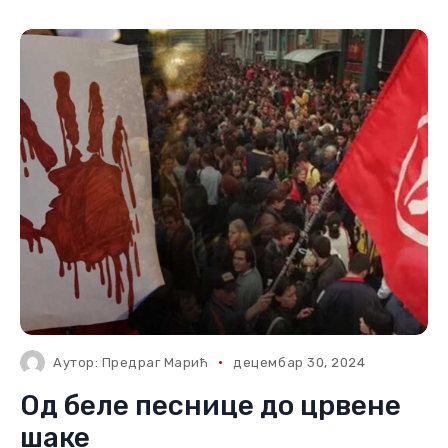
Аутор:
Предраг Марић
децембар 30, 2024
Од беле песнице до црвене
шаке