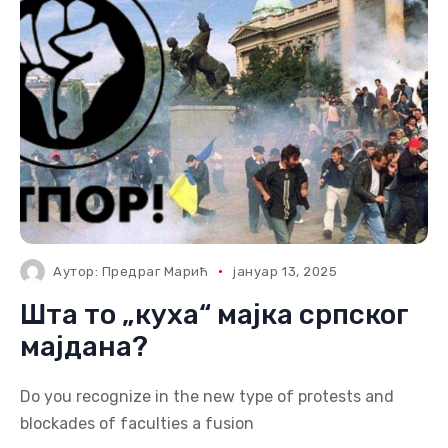
Аутор:
Предраг Марић
јануар 13, 2025
Шта то „куха“ мајка српског
мајдана?
Do you recognize in the new type of protests and
blockades of faculties a fusion