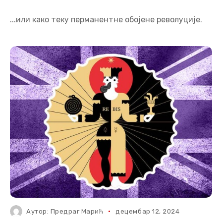
...или како теку перманентне обојене револуције.
Аутор:
Предраг Марић
децембар 12, 2024