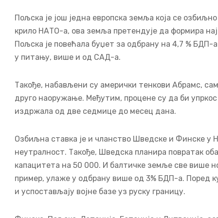
Пољска је још једна европска земља која се озбиљн
крило НАТО-а, ова земља претендује да формира нај
Пољска је повећала буџет за одбрану на 4,7 % БДП-а
у питању, више и од САД-а.
Такође, набављени су амерички тенкови Абрамс, са
друго наоружање. Међутим, процене су да би упрко
издржала од две седмице до месец дана.
Озбиљна ставка је и чланство Шведске и Финске у 
неутралност. Такође, Шведска планира повратак об
капацитета на 50 000. И балтичке земље све више н
пример, улаже у одбрану више од 3% БДП-а. Поред 
и успостављају војне базе уз руску границу.