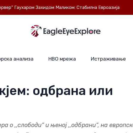
Гаухаром Захидом Маликом: Стабилна Евроазија је у интересу
рска анализа
НВО мрежа
Истраживање
жјем: одбрана или
 о ,,слободи“ и њеној ,,одбрани“, на европс