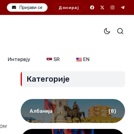
 свих
Пријави се
Војно-политичке амбиције JDODC: Потенциј
Донирај
Интервју
SR
EN
Категорије
Албанија
(8)
ком