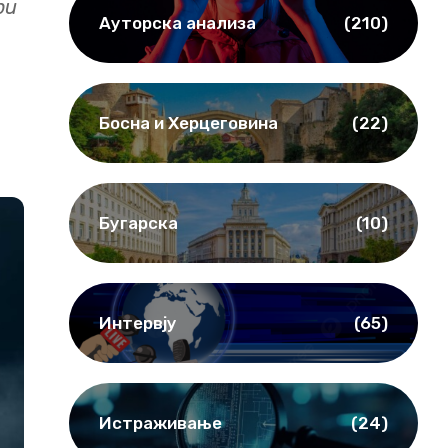
ри
Ауторска анализа
(210)
Босна и Херцеговина
(22)
Бугарска
(10)
Интервју
(65)
Истраживање
(24)