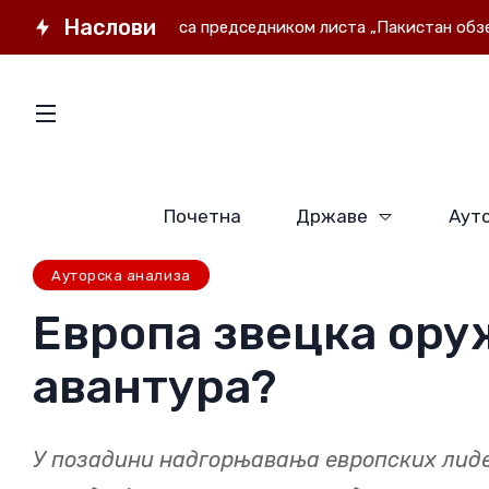
Наслови
Интервју са председником листа „Пакистан обзервер“ 
Почетна
Државе
Ауто
Ауторска анализа
Европа звецка ору
авантура?
У позадини надгорњавања европских лидера