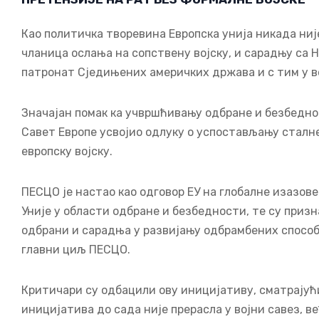
Као политичка творевина Европска унија никада ниј
чланица ослања на сопствену војску, и сарадњу са 
патронат Сједињених америчких држава и с тим у ве
Значајан помак ка учвршћивању одбране и безбедност
Савет Европе усвојио одлуку о успостављању сталне
европску војску.
ПЕСЦО је настао као одговор ЕУ на глобалне изазове
Уније у области одбране и безбедности, те су приз
одбрани и сарадња у развијању одбрамбених способн
главни циљ ПЕСЦО.
Критичари су одбацили ову иницијативу, сматрајући
иницијатива до сада није прерасла у војни савез, ве