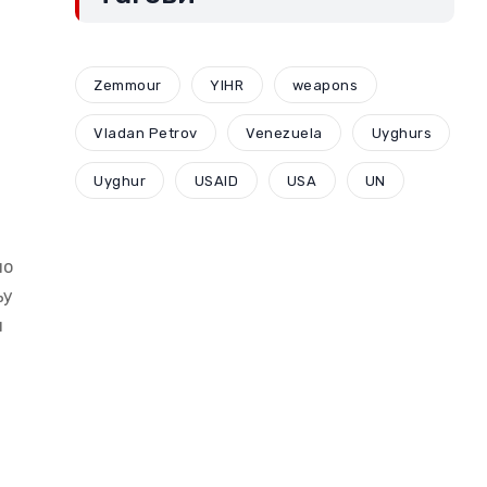
Zemmour
YIHR
weapons
Vladan Petrov
Venezuela
Uyghurs
Uyghur
USAID
USA
UN
но
њу
н