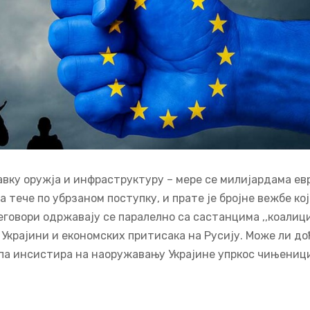
авку оружја и инфраструктуру – мере се милијардама ев
тече по убрзаном поступку, и прате је бројне вежбе кој
еговори одржавају се паралелно са састанцима ,,коалиц
Украјини и економских притисака на Русију. Може ли до
ропа инсистира на наоружавању Украјине упркос чињениц