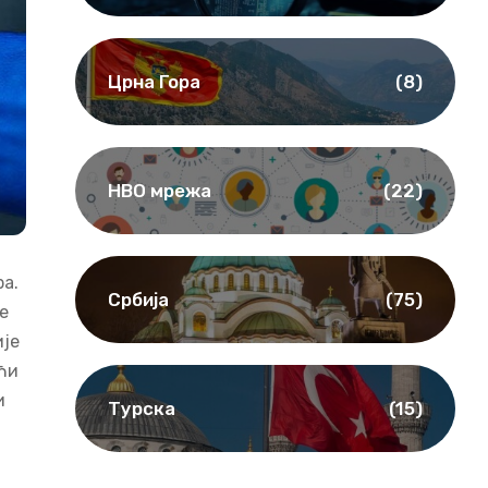
Црна Гора
(8)
НВО мрежа
(22)
ра.
Србија
(75)
е
ије
ћи
и
Турска
(15)