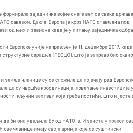
е формирала заједничке војне снаге већ се свака држав
НАТО савезом. Дакле, Европа је кроз НАТО стављена под
зи од њих и зависна када је у питању заједничка одбра
и Европске уније направљен је 11. децембра 2017. када 
 структурне сарадње (ПЕСЦО), што је заправо био оквир
 и земље чланице су се сложиле да појачају рад Европск
нале да су чвршћа координација, повећање инвестиција 
ости, кључни захтеви које треба постићи, што и јесте 
 да би она удаљила ЕУ од НАТО-а. И заиста у пракси ов
ћ све чланице имају своје армије које се суштински