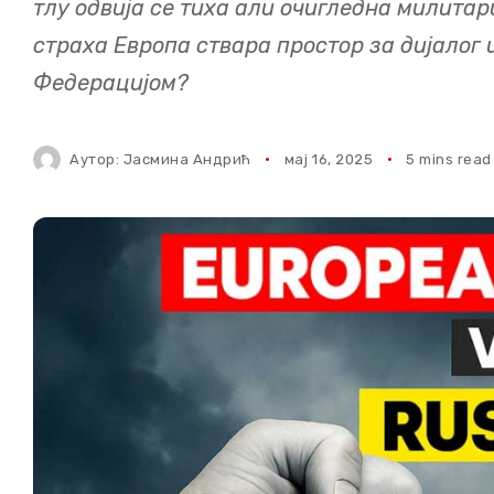
тлу одвија се тиха али очигледна милитар
страха Европа ствара простор за дијалог 
Федерацијом?
Аутор:
Јасмина Андрић
мај 16, 2025
5 mins read