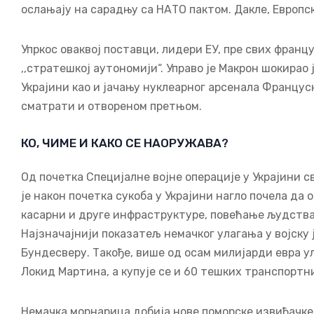
ослањају на сарадњу са НАТО пактом. Дакле, Европска
Упркос оваквој поставци, лидери ЕУ, пре свих франц
,,стратешкој аутономији“. Управо је Макрон шокирао
Украјини као и јачању нуклеарног арсенала Францус
сматрати и отвореном претњом.
КО, ЧИМЕ И КАКО СЕ НАОРУЖАВА?
Од почетка Специјалне војне операције у Украјини с
је након почетка сукоба у Украјини нагло почела да
касарни и друге инфраструктуре, повећање људства 
Најзначајнији показатељ немачког улагања у војску
Бундесверу. Такође, више од осам милијарди евра у
Локид Мартина, а купује се и 60 тешких транспортн
Немачка морнарица добија нове поморске извиђачке 