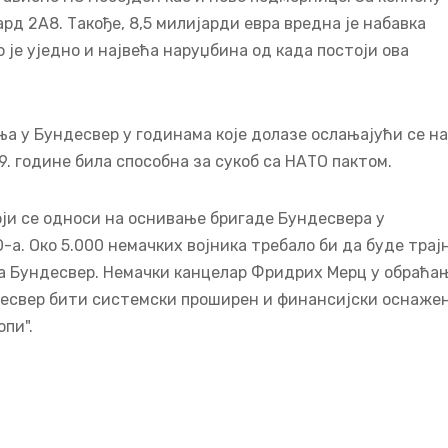
рд 2А8. Такође, 8,5 милијарди евра вредна је набавка
је уједно и највећа наруџбина од када постоји ова
а у Бундесвер у годинама које долазе ослањајући се на
. године била способна за сукоб са НАТО пактом.
оји се односи на оснивање бригаде Бундесвера у
-а. Око 5.000 немачких војника требало би да буде трај
за Бундесвер. Немачки канцелар Фридрих Мерц у обраћа
десвер бити системски проширен и финансијски оснаже
опи".