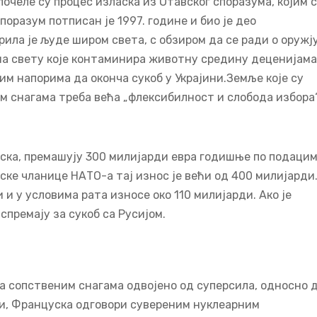
почеле су процес изласка из Отавског споразума, којим 
оразум потписан је 1997. године и био је део
ила је људе широм света, с обзиром да се ради о оружј
х на свету које контаминира животну средину деценијама
им напорима да оконча сукоб у Украјини.Земље које су
 снагама треба већа „флексибилност и слобода избора
ојска, премашују 300 милијарди евра годишње по подаци
пске чланице НАТО-а тај износ је већи од 400 милијарди
 и у условима рата износе око 110 милијарди. Ако је
премају за сукоб са Русијом.
а сопственим снагама одвојено од суперсила, односно 
ји, Француска одговори сувереним нуклеарним