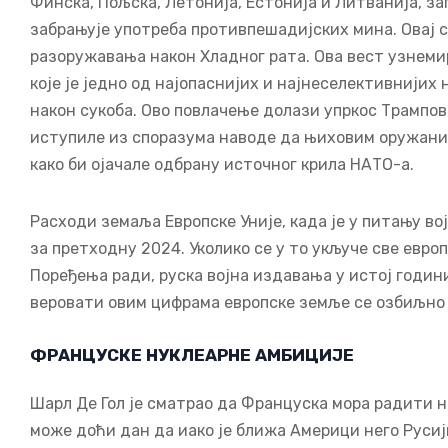
Финска, Пољска, Летонија, Естонија и Литванија, за
забрањује употреба противпешадијских мина. Овај сп
разоружавања након Хладног рата. Ова вест узнемир
које је једно од најопаснијих и најнеселективнији
након сукоба. Ово повлачење долази упркос Трампов
иступиле из споразума наводе да њиховим оружаним
како би ојачале одбрану источног крила НАТО-а.
Расходи земаља Европске Уније, када је у питању в
за претходну 2024. Уколико се у то укључе све евро
Поређења ради, руска војна издавања у истој години
веровати овим цифрама европске земље се озбиљно с
ФРАНЦУСКЕ НУКЛЕАРНЕ АМБИЦИЈЕ
Шарл Де Гол је сматрао да Француска мора радити н
може доћи дан да иако је ближа Америци него Руси