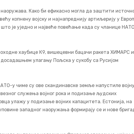
о наоружава. Како би ефикасно могла да заштити источн
већу копнену војску и најнапреднију артиљерију у Европ
 што је уједно и највеће повећање када су чланице НАТ
моходне хаубице К9, вишецевни бацачи ракета ХИМАРС и
с досадашњем улагању Пољска у сукобу са Русијом
НАТО-у чиме су ове скандинавске земље напустиле војн
авезног служења војног рока и подизање људских
овца улажу у подизање војних капацитета. Естонија, на
куповине западног наоружања формирају се и нове брига