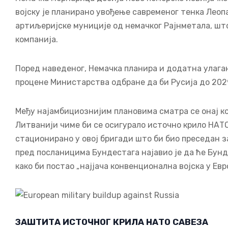
војску је планирано увођење савременог тенка Леопа
артиљеријске муниције од немачког Рајнметала, што 
компанија.
Поред наведеног, Немачка планира и додатна улагањ
процене Министарства одбране да би Русија до 2029
Међу најамбициознијим плановима сматра се онај к
Литванији чиме би се осигурало источно крило НАТО
стационирано у овој бригади што би био преседан 
пред посланицима Бундестага најавио је да ће Бун
како би постао „најјача конвенционална војска у Евр
ЗАШТИТА ИСТОЧНОГ КРИЛА НАТО САВЕЗА