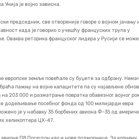
 Унија је војно зависна.
уски председник, све отвореније говоре о војном јачању 
 јавност када је говорио о учешћу француских трупа у
ке. Оваква реторика француског лидера у Русији се може
ве европске земље повећале су буџете за одбрану. Нема
 обраћа пажњу на војне капацитете па су најављене обно
на 203 000 и разматрање повратка обавезног војног рок
 је додељивање посебног фонда од 100 милијарди евра
ложено је у набавку 35 борбених авиона Ф-35 од америчк
их хеликоптера ЦХ-47.
авионе П8 Посејдон као и нове подморнице. За копнену