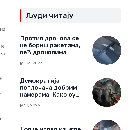
а
Људи читају
на.
Против дронова се
не бориш ракетама,
је
већ дроновима
 за
јул 13, 2026
е
Демократија
у
поплочана добрим
намерама: Како су
и
немачке фондације
јул 1, 2026
изградиле мрежу
утицаја у Црној Гори
а
Топ је испао из игре