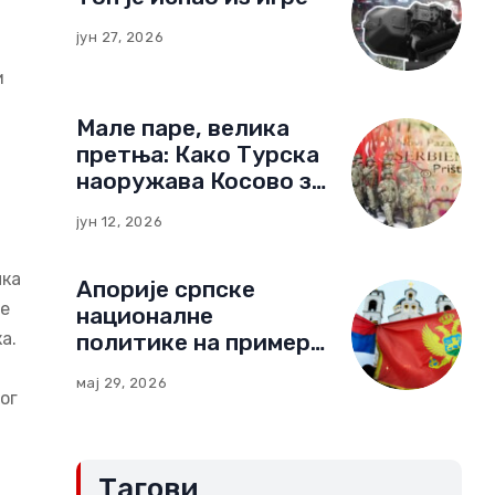
јун 27, 2026
и
Мале паре, велика
претња: Како Турска
наоружава Косово за
нови тип рата
јун 12, 2026
чка
Апорије српске
ве
националне
а.
политике на примеру
Црне Горе:
мај 29, 2026
Компромиси и
ог
„црвене линије“
(Други део)
Тагови