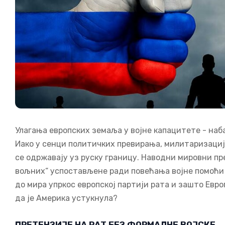
Улагања европских земаља у војне капацитете - наб
Иако у сенци политичких превирања, милитаризација 
се одржавају уз руску границу. Наводни мировни пр
вољних“ успостављене ради повећања војне помоћи 
до мира упркос европској партији рата и зашто Ев
да је Америка устукнула?
ПРЕТЕНЗИЈЕ НА РАТ БЕЗ ФОРМАЛНЕ ВОЈСКЕ