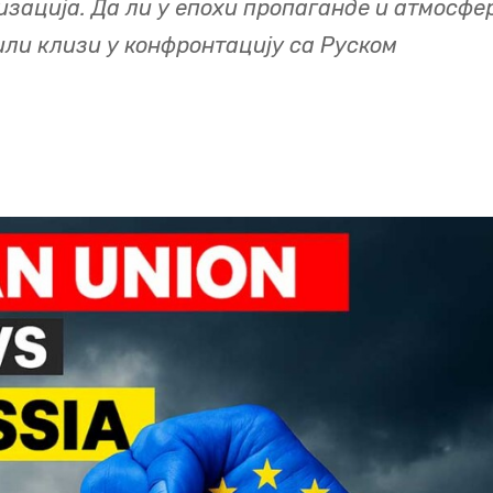
изација. Да ли у епохи пропаганде и атмосфе
или клизи у конфронтацију са Руском