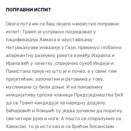
ПОПРАВНИ ИСПИТ
Овога пута им се баш лијепо намјестио поправни
испит: Трамп је успјешно посредовао у
пацификацији Хамаса и заустављању
Нетјањахуове инвазије у Гази, прекинуо глобално
алармантну размјену ракета између Израела и
Ирана већ у зачетку, спријечио сукоб Индије и
Пакистана прије но што је и почео, а у свим тим
пријетећим, започетим и ратовима у току,
муслимани су били доњи. И на поновљену
иницијативу српске чланице Предсједништва БиХ
да се Трамп кандидује за наредну додјелу,
Бећировић и Комшић су једва дочекли да подигну
све четири руке и ноге. А пошто се споразумио са
Хамасом, то је исто као и са браћом босанским