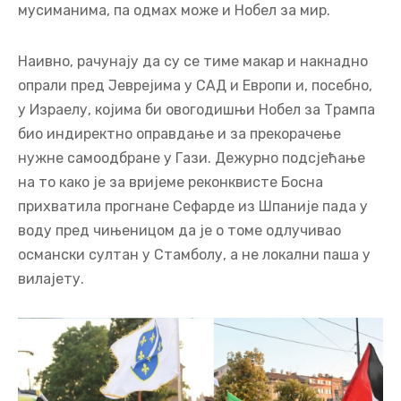
мусиманима, па одмах може и Нобел за мир.
Наивно, рачунају да су се тиме макар и накнадно
опрали пред Јеврејима у САД и Европи и, посебно,
у Израелу, којима би овогодишњи Нобел за Трампа
био индиректно оправдање и за прекорачење
нужне самоодбране у Гази. Дежурно подсјећање
на то како је за вријеме реконквисте Босна
прихватила прогнане Сефарде из Шпаније пада у
воду пред чињеницом да је о томе одлучивао
османски султан у Стамболу, а не локални паша у
вилајету.