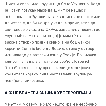
Шмит и извршилац судиница Сена Узуновић. Када
је Трамп повукао Марфија, Шмит се нашао и
небраном грожђу, али су га из домовине осоколили
да истраје, да би на крају када је примијетио да
сви говоре о укидању ОХР-а, завршницу препустио
Узуновићки. Уосталом, он јој је мимо Устава и
закона створио правни оквир, а на бошњачкој
хероини Сени је било да Додика стрпа у затвор
или наведе да затражи азил у Русији. Бошњачка
јавност је падала у транс од среће: „Готов је!
Готов!“ трештале су прве реченице медијских
коментара који су онда настављали ерупцијом
невиђеног ликовања.
АКО НЕЋЕ АМЕРИКАНЦИ, ХОЋЕ ЕВРОПЉАНИ
Међутим, у свему је било нешто крајње необично.