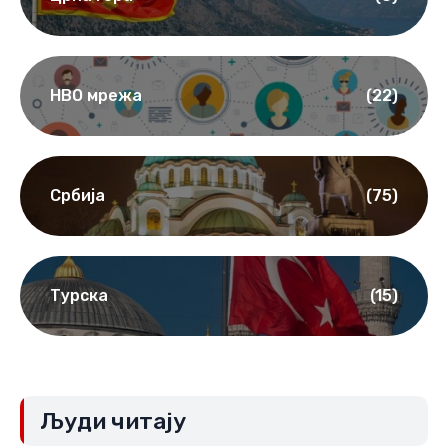
НВО мрежа
(22)
Србија
(75)
Турска
(15)
Људи читају