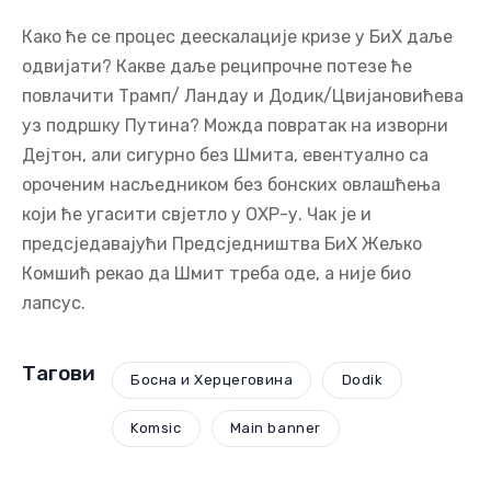
Како ће се процес деескалације кризе у БиХ даље
одвијати? Какве даље реципрочне потезе ће
повлачити Трамп/ Ландау и Додик/Цвијановићева
уз подршку Путина? Можда повратак на изворни
Дејтон, али сигурно без Шмита, евентуално са
ороченим насљедником без бонских овлашћења
који ће угасити свјетло у ОХР-у. Чак је и
предсједавајући Предсједништва БиХ Жељко
Комшић рекао да Шмит треба оде, а није био
лапсус.
Тагови
Босна и Херцеговина
Dodik
Komsic
Main banner