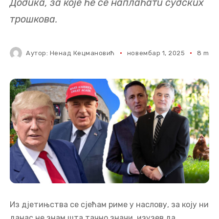
Додика, за које ће се наплаћати судских
трошкова.
Аутор:
Ненад Кецмановић
новембар 1, 2025
8 mins
Из дјетињства се сјећам риме у наслову, за коју ни
данас не знам шта тачно значи, изузев да