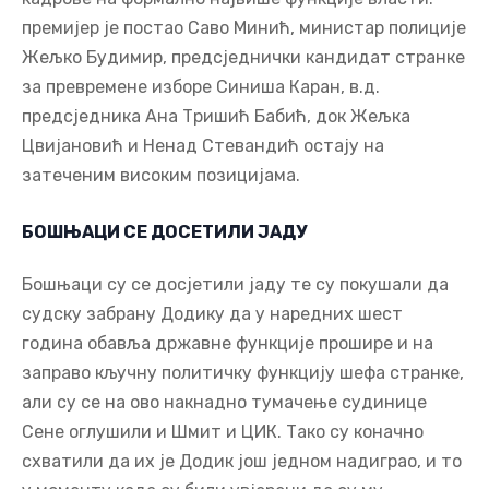
премијер је постао Саво Минић, министар полиције
Жељко Будимир, предсједнички кандидат странке
за превремене изборе Синиша Каран, в.д.
предсједника Ана Тришић Бабић, док Жељка
Цвијановић и Ненад Стевандић остају на
затеченим високим позицијама.
БОШЊАЦИ СЕ ДОСЕТИЛИ ЈАДУ
Бошњаци су се досјетили јаду те су покушали да
судску забрану Додику да у наредних шест
година обавља државне функције прошире и на
заправо кључну политичку функцију шефа странке,
али су се на ово накнадно тумачење судинице
Сене оглушили и Шмит и ЦИК. Тако су коначно
схватили да их је Додик још једном надиграо, и то