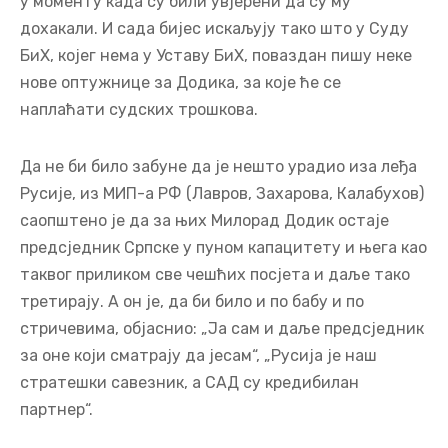
у моменту када су били увјерени да су му
дохакали. И сада бијес искаљују тако што у Суду
БиХ, којег нема у Уставу БиХ, поваздан пишу неке
нове оптужнице за Додика, за које ће се
наплаћати судских трошкова.
Да не би било забуне да је нешто урадио иза леђа
Русије, из МИП-а РФ (Лавров, Захарова, Калабухов)
саопштено је да за њих Милорад Додик остаје
предсједник Српске у пуном капацитету и њега као
таквог приликом све чешћих посјета и даље тако
третирају. А он је, да би било и по бабу и по
стричевима, објаснио: „Ја сам и даље предсједник
за оне који сматрају да јесам“, „Русија је наш
стратешки савезник, а САД су кредибилан
партнер“.