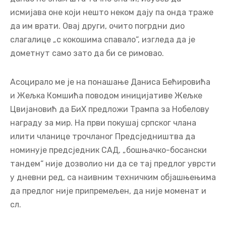
исмијава оне који нешто неком дају па онда траже
да им врати. Овај други, очито погрдни дио
слагалице „с кокошима спавало“, изгледа да је
дометнут само зато да би се римовао.
Асоцирало ме је на понашање Даниса Бећировића
и Жељка Комшића поводом иницијативе Жељке
Цвијановић да БиХ предложи Трампа за Нобелову
награду за мир. На први покушај српског члана
илити чланице трочланог Предсједништва да
номинује предсједник САД, „бошњачко-босански
тандем“ није дозволио ни да се тај предлог уврсти
у дневни ред, са наивним техничким објашњењима
да предлог није припремељен, да није моменат и
сл.