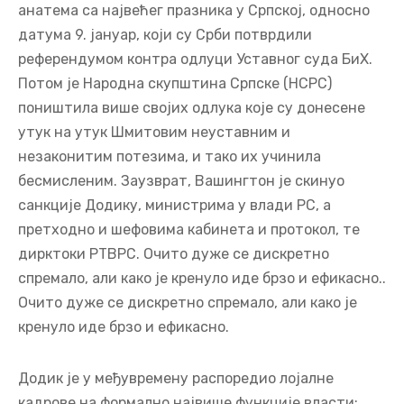
анатема са највећег празника у Српској, односно
датума 9. јануар, који су Срби потврдили
референдумом контра одлуци Уставног суда БиХ.
Потом је Народна скупштина Српске (НСРС)
поништила више својих одлука које су донесене
утук на утук Шмитовим неуставним и
незаконитим потезима, и тако их учинила
бесмисленим. Заузврат, Вашингтон је скинуо
санкције Додику, министрима у влади РС, а
претходно и шефовима кабинета и протокол, те
дирктоки РТВРС. Очито дуже се дискретно
спремало, али како је кренуло иде брзо и ефикасно..
Очито дуже се дискретно спремало, али како је
кренуло иде брзо и ефикасно.
Додик је у међувремену распоредио лојалне
кадрове на формално највише функције власти: