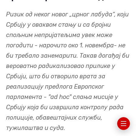
Ризик од неког новог „црног лабуда“, који
Србију у оваквом стању и са бројни
спољним непријатељима увек може
погодити - нарочито око 1. новембра- не
би требало занемарити. Такав догађај би
вероватно радикализовао прилике у
Србији, што би отворило врата за
реализацију предлога Европског
парламента - "ad hoc" слања мисије у
Србију која би извршила контролу рада
полиције, обавештајних служби,
тужилаштва и суда.