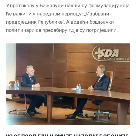
У протоколу у Бањалуци нашли су формулацију која
ће важити у наредном периоду: „Изабрани
предсједник Републике“. А водећи бошњачки
политичари се пресабиру гдје су погријешили.