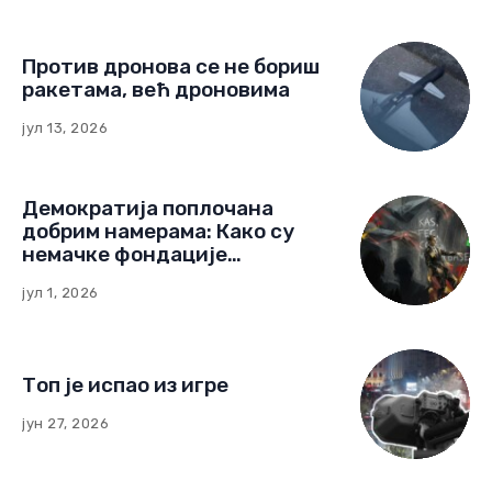
Против дронова се не бориш
ракетама, већ дроновима
јул 13, 2026
Демократија поплочана
добрим намерама: Како су
немачке фондације
изградиле мрежу утицаја у
јул 1, 2026
Црној Гори
Топ је испао из игре
јун 27, 2026