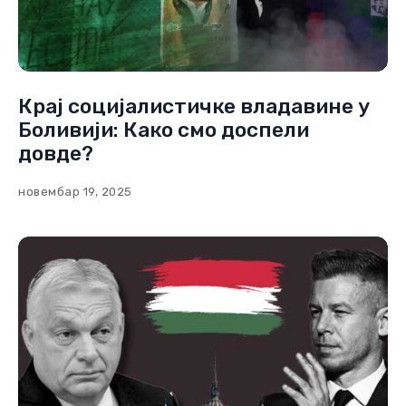
Крај социјалистичке владавине у
Боливији: Како смо доспели
довде?
новембар 19, 2025