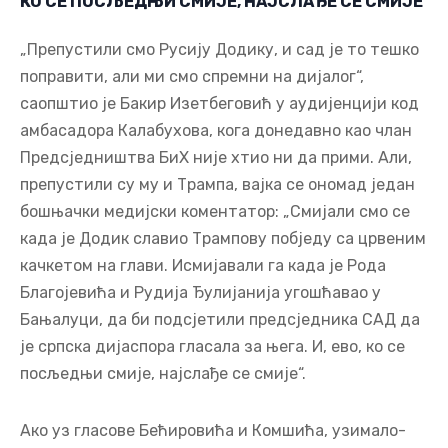
КО СЕ ПОСЉЕДЊИ СМИЈЕ, НАЈСЛАЂЕ СЕ СМИЈЕ
„Препустили смо Русију Додику, и сад је то тешко
поправити, али ми смо спремни на дијалог“,
саопштио је Бакир Изетбеговић у аудијенцији код
амбасадора Калабухова, кога донедавно као члан
Предсједништва БиХ није хтио ни да прими. Али,
препустили су му и Трампа, вајка се ономад један
бошњачки медијски коментатор: „Смијали смо се
када је Додик славио Трампову побједу са црвеним
качкетом на глави. Исмијавали га када је Рода
Благојевића и Рудија Ђулијанија угошћавао у
Бањалуци, да би подсјетили предсједника САД да
је српска дијаспора гласала за њега. И, ево, ко се
посљедњи смије, најслађе се смије“.
Ако уз гласове Бећировића и Комшића, узимало-