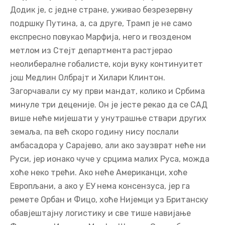
Додик је, с једне стране, уживао безрезервну
подршку Путина, а, са друге, Трамп је не само
експресно повукао Марфија, него и гвозденом
метлом из Стејт департмента растјерао
неолибералне гобалисте, који вуку континуитет
још Медлин Олбрајт и Хилари Клинтон.
Загорчавали су му први мандат, колико и Србима
минуле три деценије. Он је јесте рекао да се САД
више неће мијешати у унутрашње ствари других
земаља, па већ скоро годину нису послали
амбасадора у Сарајево, али ако заузврат неће ни
Руси, јер ионако чуче у срцима малих Руса, можда
хоће неко трећи. Ако неће Американци, хоће
Европљани, а ако у ЕУ нема консензуса, јер га
ремете Орбан и Фицо, хоће Нијемци уз Британску
обавјештајну логистику и све тише навијање