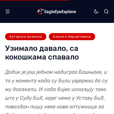
Ауторска анализа
Босна и Херцеговина
Узимало давало, са
кокошкама спавало
Додик је још једном надиграо Бошњаке, и
то у моменту када су били увјерени да су
му дохакали. И сада бијес искаљују тако
што у Суду БиХ, којег нема у Уставу БиХ,
поваздан пишу неке нове оптужнице за