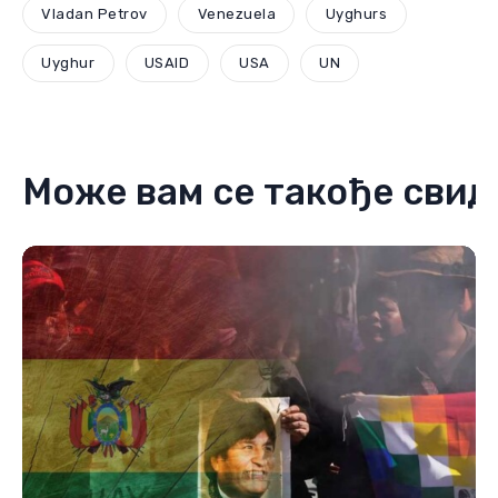
Vladan Petrov
Venezuela
Uyghurs
Uyghur
USAID
USA
UN
Може вам се такође свид