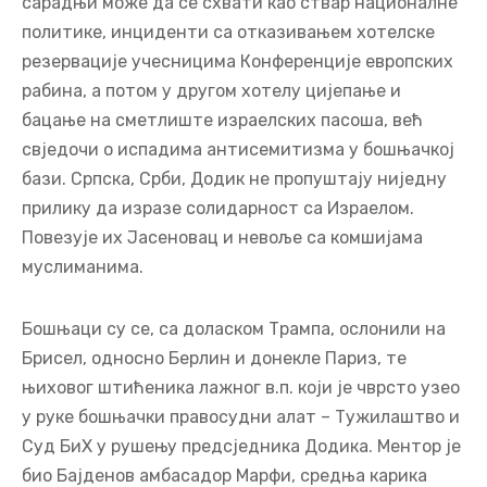
сарадњи може да се схвати као ствар националне
политике, инциденти са отказивањем хотелске
резервације учесницима Конференције европских
рабина, а потом у другом хотелу цијепање и
бацање на сметлиште израелских пасоша, већ
свједочи о испадима антисемитизма у бошњачкој
бази. Српска, Срби, Додик не пропуштају ниједну
прилику да изразе солидарност са Израелом.
Повезује их Јасеновац и невоље са комшијама
муслиманима.
Бошњаци су се, са доласком Трампа, ослонили на
Брисел, односно Берлин и донекле Париз, те
њиховог штићеника лажног в.п. који је чврсто узео
у руке бошњачки правосудни алат – Тужилаштво и
Суд БиХ у рушењу предсједника Додика. Ментор је
био Бајденов амбасадор Марфи, средња карика