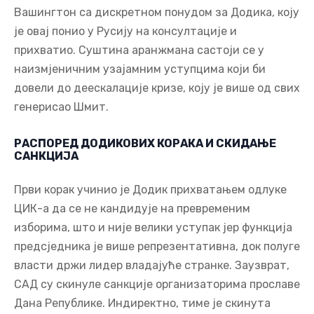
Вашингтон са дискретном понудом за Додика, коју
је овај понио у Русију на консултације и
прихватио. Суштина аранжмана састоји се у
наизмјеничним узајамним уступцима који би
довели до деескалације кризе, коју је више од свих
генерисао Шмит.
РАСПОРЕД ДОДИКОВИХ КОРАКА И СКИДАЊЕ
САНКЦИЈА
Први корак учинио је Додик прихватањем одлуке
ЦИК-а да се не кандидује на превременим
изборима, што и није велики уступак јер функција
предсједника је више репрезентативна, док полуге
власти држи лидер владајуће странке. Заузврат,
САД су скинуле санкције организаторима прославе
Дана Републике. Индиректно, тиме је скинута