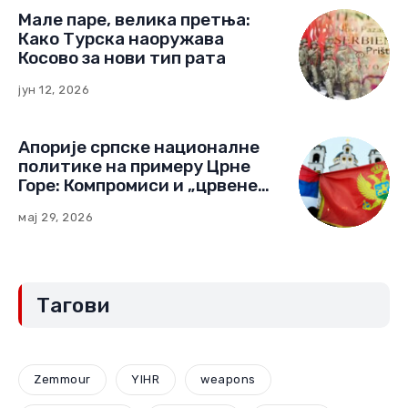
Мале паре, велика претња:
Како Турска наоружава
Косово за нови тип рата
јун 12, 2026
Апорије српске националне
политике на примеру Црне
Горе: Компромиси и „црвене
линије“ (Други део)
мај 29, 2026
Тагови
Zemmour
YIHR
weapons