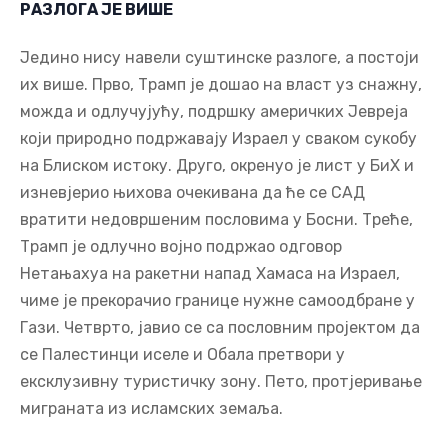
РАЗЛОГА ЈЕ ВИШЕ
Једино нису навели суштинске разлоге, а постоји
их више. Прво, Трамп је дошао на власт уз снажну,
можда и одлучујућу, подршку америчких Јевреја
који природно подржавају Израел у сваком сукобу
на Блиском истоку. Друго, окренуо је лист у БиХ и
изневјерио њихова очекивана да ће се САД
вратити недовршеним пословима у Босни. Треће,
Трамп је одлучно војно подржао одговор
Нетањахуа на ракетни напад Хамаса на Израел,
чиме је прекорачио границе нужне самоодбране у
Гази. Четврто, јавио се са пословним пројектом да
се Палестинци иселе и Обала претвори у
ексклузивну туристичку зону. Пето, протјеривање
миграната из исламских земаља.