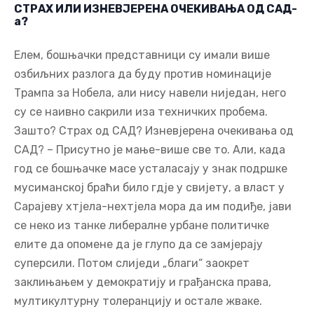
СТРАХ ИЛИ ИЗНЕВЈЕРЕНА ОЧЕКИВАЊА ОД САД-
а?
Елем, бошњачки представници су имали више
озбиљних разлога да буду против номинације
Трампа за Нобела, али нису навели ниједан, него
су се наивно сакрили иза техничких пробема.
Зашто? Страх од САД? Изневјерена очекивања од
САД? – Присутно је мање-више све то. Али, када
год се бошњачке масе усталасају у знак подршке
мусиманској браћи било гдје у свијету, а власт у
Сарајеву хтјела-нехтјела мора да им подиђе, јави
се неко из танке либералне урбане политичке
елите да опомене да је глупо да се замјерају
суперсили. Потом слиједи „благи“ заокрет
заклињањем у демократију и грађанска права,
мултикултурну толеранцију и остале жваке.