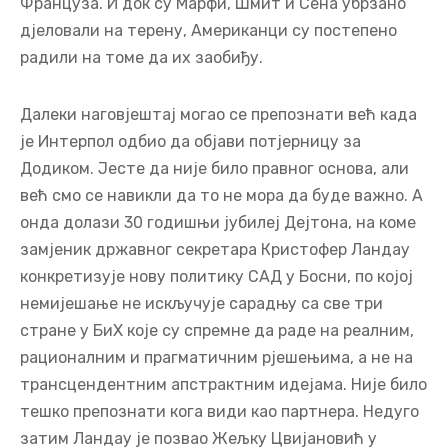
Француза. И док су Марфи, Шмит и Сена убрзано
дјеловали на терену, Американци су постепено
радили на томе да их заобиђу.
Далеки наговјештај могао се препознати већ када
је Интерпол одбио да објави потјерницу за
Додиком. Јесте да није било правног основа, али
већ смо се навикли да то не мора да буде важно. А
онда долази 30 годишњи јубилеј Дејтона, на коме
замјеник државног секретара Кристофер Ландау
конкретизује нову политику САД у Босни, по којој
немијешање не искључује сарадњу са све три
стране у БиХ које су спремне да раде на реалним,
рационалним и прагматичним рјешењима, а не на
трансцендентним апстрактним идејама. Није било
тешко препознати кога види као партнера. Недуго
затим Ландау је позвао Жељку Цвијановић у