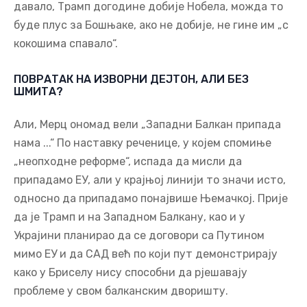
давало, Трамп догодине добије Нобела, можда то
буде плус за Бошњаке, ако не добије, не гине им „с
кокошима спавало“.
ПОВРАТАК НА ИЗВОРНИ ДЕЈТОН, АЛИ БЕЗ
ШМИТА?
Али, Мерц ономад вели „Западни Балкан припада
нама ...“ По наставку реченице, у којем спомиње
„неопходне реформе“, испада да мисли да
припадамо ЕУ, али у крајњој линији то значи исто,
односно да припадамо понајвише Њемачкој. Прије
да је Трамп и на Западном Балкану, као и у
Украјини планирао да се договори са Путином
мимо ЕУ и да САД већ по који пут демонстрирају
како у Бриселу нису способни да рјешавају
проблеме у свом балканским дворишту.