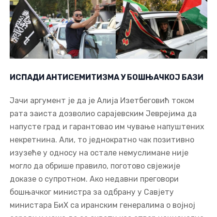
ИСПАДИ АНТИСЕМИТИЗМА У БОШЊАЧКОЈ БАЗИ
Јачи аргумент је да је Алија Изетбеговић током
рата заиста дозволио сарајевским Јеврејима да
напусте град и гарантовао им чување напуштених
некретнина. Али, то једнократно чак позитивно
изузеће у односу на остале немуслимане није
могло да обрише правило, поготово свјежије
доказе о супротном. Ако недавни преговори
бошњачког министра за одбрану у Савјету
министара БиХ са иранским генералима о војној