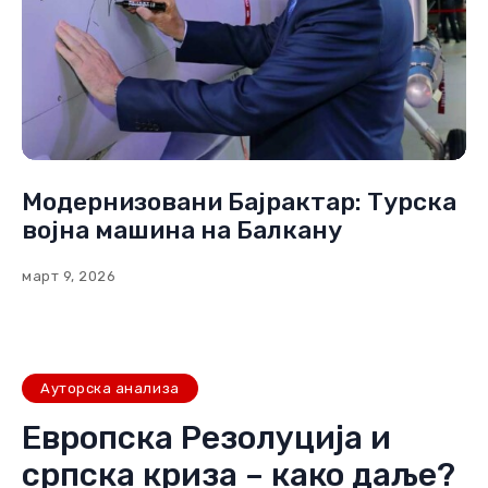
Модернизовани Бајрактар: Турска
војна машина на Балкану
март 9, 2026
Ауторска анализа
Европска Резолуција и
српска криза – како даље?