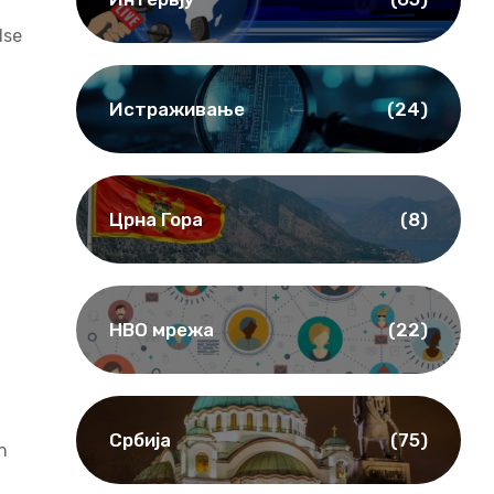
lse
Истраживање
(24)
Црна Гора
(8)
НВО мрежа
(22)
Србија
(75)
h