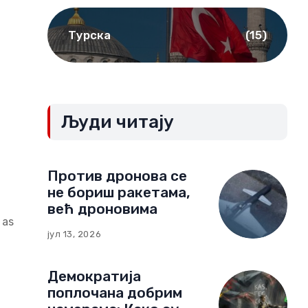
Турска
(15)
Људи читају
Против дронова се
не бориш ракетама,
већ дроновима
 as
јул 13, 2026
Демократија
поплочана добрим