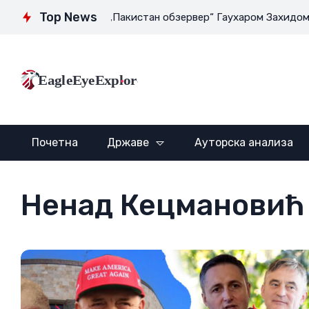
Top News
ктором листа „Пакистан обзервер“ Гаухаром Захидом Маликом:
EagleEyeExplore
Почетна
Државе
Ауторска анализа
Ненад Кецмановић