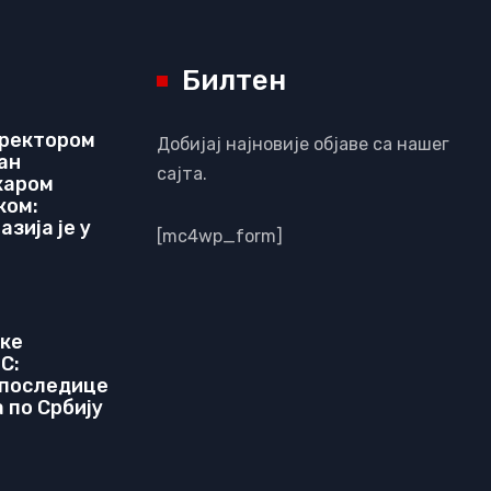
Билтен
иректором
Добијај најновије објаве са нашег
ан
сајта.
харом
ком:
зија је у
[mc4wp_form]
чке
C:
 последице
 по Србију