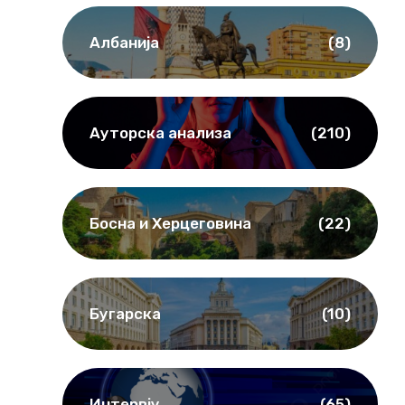
Албанија
(8)
Ауторска анализа
(210)
Босна и Херцеговина
(22)
Бугарска
(10)
Интервју
(65)