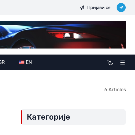
Пријави се
 амбиције JDODC: Потенцијалне последице ширења савеза по 
SR
EN
6 Articles
Категорије