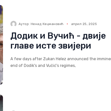
Аутор:
Ненад Кецмановић
април 25, 2025
Додик и Вучић - двије
главе исте звијери
A few days after Zukan Helez announced the immine
end of Dodik's and Vučić's regimes,