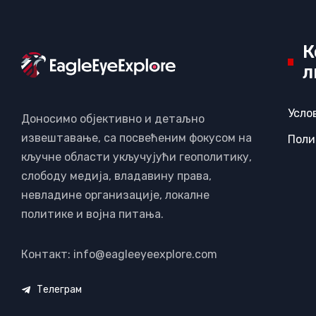
К
л
Усло
Доносимо објективно и детаљно
извештавање, са посвећеним фокусом на
Поли
кључне области укључујући геополитику,
слободу медија, владавину права,
невладине организације, локалне
политике и војна питања.
Контакт: info@eagleeyeexplore.com
Телеграм