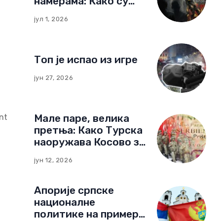
намерама: Како су
немачке фондације
јул 1, 2026
изградиле мрежу
утицаја у Црној Гори
Топ је испао из игре
јун 27, 2026
Мале паре, велика
nt
претња: Како Турска
наоружава Косово за
нови тип рата
јун 12, 2026
Апорије српске
националне
политике на примеру