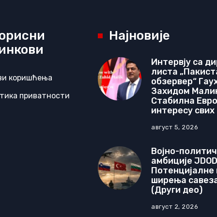
орисни
Најновије
инкови
Интервју са д
листа „Пакист
ви коришћења
обзервер“ Гау
Захидом Мали
тика приватности
Стабилна Евроа
интересу свих
август 5, 2026
Војно-полити
амбиције JDOD
Потенцијалне
ширења савеза
(Други део)
август 2, 2026