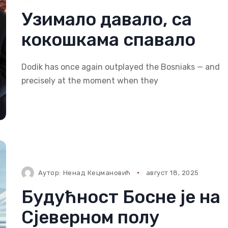
Узимало давало, са
кокошкама спавало
Dodik has once again outplayed the Bosniaks — and
precisely at the moment when they
Аутор:
Ненад Кецмановић
август 18, 2025
Будућност Босне је на
Сјевeрном полу