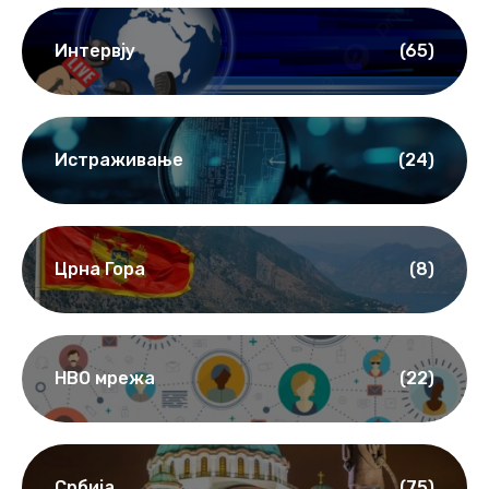
Интервју
(65)
Истраживање
(24)
Црна Гора
(8)
НВО мрежа
(22)
Србија
(75)