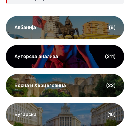
Албанија
(8)
Ауторска анализа
(211)
Босна и Херцеговина
(22)
Бугарска
(10)