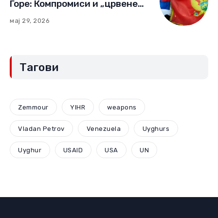
Горе: Компромиси и „црвене
линије“ (Други део)
мај 29, 2026
Тагови
Zemmour
YIHR
weapons
Vladan Petrov
Venezuela
Uyghurs
Uyghur
USAID
USA
UN