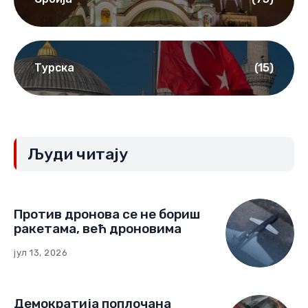
Турска
(15)
Људи читају
Против дронова се не бориш
ракетама, већ дроновима
јул 13, 2026
Демократија поплочана