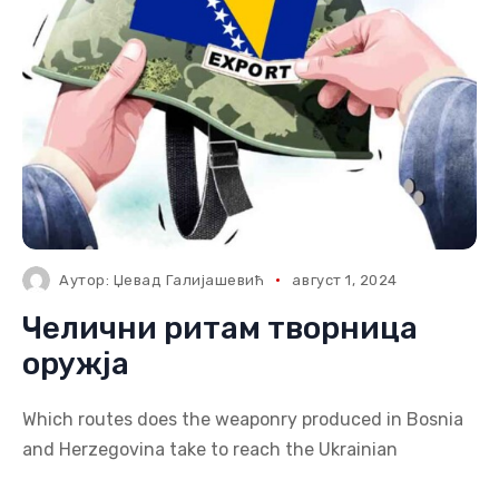
Аутор:
Џевад Галијашевић
август 1, 2024
Челични ритам творница
оружја
Which routes does the weaponry produced in Bosnia
and Herzegovina take to reach the Ukrainian