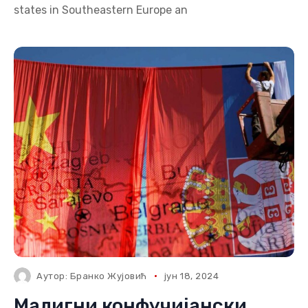
states in Southeastern Europe an
Аутор:
Бранко Жујовић
јун 18, 2024
Малигни конфучијански