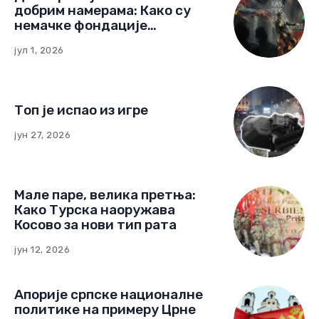
добрим намерама: Како су
немачке фондације
изградиле мрежу утицаја у
јул 1, 2026
Црној Гори
Топ је испао из игре
јун 27, 2026
Мале паре, велика претња:
Како Турска наоружава
Косово за нови тип рата
јун 12, 2026
Апорије српске националне
политике на примеру Црне