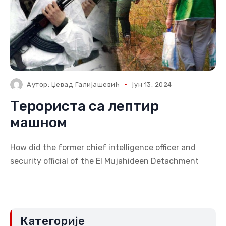
Аутор:
Џевад Галијашевић
јун 13, 2024
Терориста са лептир
машном
How did the former chief intelligence officer and
security official of the El Mujahideen Detachment
Категорије