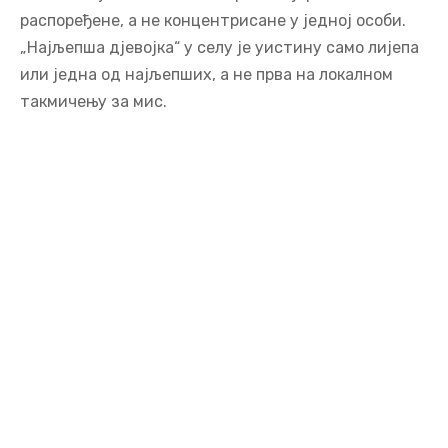
распоређене, а не концентрисане у једној особи.
„Најљепша дјевојка“ у селу је уистину само лијепа
или једна од најљепших, а не прва на локалном
такмичењу за мис.
Author: Nenad Kecmanovic