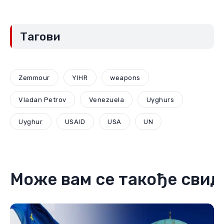
политике на примеру Црне
Горе: Компромиси и „црвене
линије“ (Други део)
мај 29, 2026
Тагови
Zemmour
YIHR
weapons
Vladan Petrov
Venezuela
Uyghurs
Uyghur
USAID
USA
UN