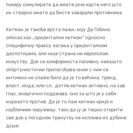
специфичну праксу лагања у оријенталним
деспотијама, али није страна ни европском
искуству. Док се комформиста пасивно, немушто
опортунистички прилагођава оном с чим се
интимно не слаже било да је то већина, тренд,
власт, мода, или сл., дотле кетман активно, на сав
глас, енергично подржава, оно за што је у себи
изразито против. Да је то лаж кетман крије и
најближем окружењу, тако да ју је тешко открити
све док у погодном тренутку не исплива из дубине
душе.
О ПОЛУИСТИНАМА И ПОЛУЛАЖИМА
Полуистина је исто што и полулаж, јер другу
половину истине чини лаж, и обратно. Али
индикативно је да се обично користи први израз, а