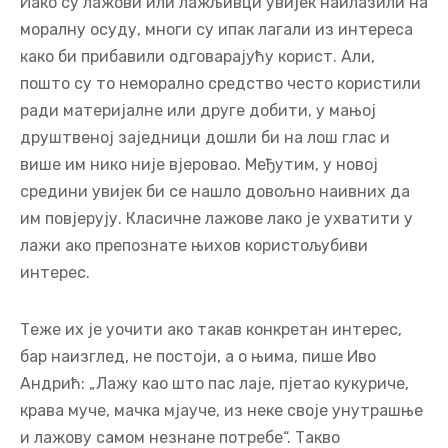
Иако су лажови или лажљивци увијек наилазили на
моралну осуду, многи су ипак лагали из интереса
како би прибавили одговарајућу корист. Али,
пошто су то неморално средство често користили
ради материјалне или друге добити, у мањој
друштвеној заједници дошли би на лош глас и
више им нико није вјеровао. Међутим, у новој
средини увијек би се нашло довољно наивних да
им повјерују. Класичне лажове лако је ухватити у
лажи ако препознате њихов користољубиви
интерес.
Теже их је уочити ако такав конкретан интерес,
бар наизглед, не постоји, а о њима, пише Иво
Андрић: „Лажу као што пас лаје, пјетао кукуриче,
крава муче, мачка мјауче, из неке своје унутрашње
и лажову самом незнане потребе“. Такво