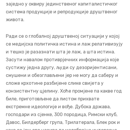
непринципијелне коалиције са минималним
повјерењем грађана, а на Истоку се уздижу
ауторитарни харизмарси, али практично све
заједно у оквиру јединственог капиталистичког
система продукције и репродукције друштвеног
живота.
Ради се о глобалној друштвеној ситуацији у којој
се медијска политичка истина и лаж релативизују
и тешко је разазнати шта је лаж, а шта истина.
Засути навалом противрјечних информација које
сустижу једна другу, људи су дезоријентисани,
смушени и обезглављени јер не могу да саберу и
сложе крхотине разбијене слике свијета у
конзистентну цјелину. Хоће промјене па какве год
биле, приготовљене да листом прихвате