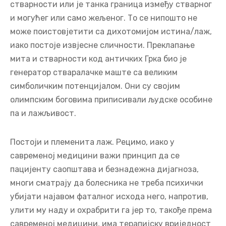
генератор стваралачке маште са великим
симболичким потенцијалом. Они су својим
олимпским боговима приписивали људске особине
па и лажљивост.
Постоји и племенита лаж. Рецимо, иако у
савременој медицини важи принцип да се
пацијенту саопштава и безнадежна дијагноза,
многи сматрају да болесника не треба психички
убијати најавом фаталног исхода него, напротив,
улити му наду и охрабрити га јер то, такође према
савременој медицини, има терапијску вриједност
и пут је ка оздрављењу.
Свјесно лагање, понављањем, и за обичног
лажљивца постаје истина. Баш као што је отац
модерне пропаганде др Јозеф Гебелс установио да