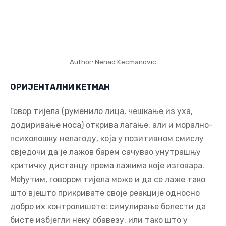
ОРИЈЕНТАЛНИ КЕТМАН
Говор тијела (руменило лица, чешкање из уха,
додиривање носа) открива лагање, али и морално-
психолошку нелагоду, која у позитивном смислу
свједочи да је лажов барем сачувао унутрашњу
критичку дистанцу према лажима које изговара.
Међутим, говором тијела може и да се лаже тако
што вјешто прикривате своје реакције односно
добро их контролишете: симулирање болести да
бисте избјегли неку обавезу, или тако што у
покеру симулирате да имате јаче карте него што
их стварно имате да бисте заварали противника.
Кетман је такође врста лажи, коју Де Гобино
описао као „оријентални кетман“ односно