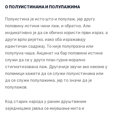
други врло ријетко, иако оба изражавају
идентичан садржај. То није полупразна или
полупуна чаша. Акценат на бар половини истине
служи да се у други план гурне морално
стигматизована лаж. Другачије звучи ако некоме у
полемици кажете да се служи полуистинама или
да се служи полулажима, јер то значи да је
полулажов.
Код старих народа у раним друштвеним
заједницама јавља се мијешање мита и
стварности или је танка граница између стварног
и могућег или само жељеног. То се нипошто не
може поистовјетити са дихотомијом истина/лаж,
иако постоје извјесне сличности. Преклапање
мита и стварности код античких Грка био је