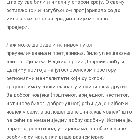
шта су све били и имали у старом крају. О свему
остављеном и изгубљеном претјеривало се до
миле воље јер нова средина није могла да
провјери.
Лаж може да буде и на нивоу пуког
преувеличавања и претјеривња, било уљепшавања
или нагрђивања. Рецимо, према Дворниковићу и
Цвијићу постоје на југословенском простору
регионални менталитети који су склони
крајностима у доживљавању и описивању других.
За доброг човјека (поштеног, вриједног, честитог,
истинољубивог, доброћудног) рећи да је најбољи
човјек у селу, а за лошег да је „никакав човјек“, што
ће рећи да нема ниједну добру особину. Истина је,
наравно, релативна, у нијансама, а добре и лоше
особине су мање или више равномјерно