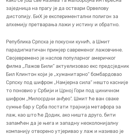
екстремне идеологије и вође. Дубока држава,
господари из сјенке, 300 породица, Римски клуб,
Давос, Билдерберг група, Трилатерала, Блек рок и
како се још све назива та малобројна интересна
заједница на прагу је да оствари Орвелову
дистопију. БиХ је експериментални полигон за
алхемију претварања лажи у истину и обратно.
Република Српска је покусни кунић, а Шмит
парадигматичан примјер савременог лажовчине.
Својевремено је наслов популарног америчког
филма „Лажов Били“ актуелизовао eкс предсједник
Бил Клинтон који је „хуманитарно“ бомбардовао
Српску под шифром „Намјерна сила“ нешто касније
то поновио у Србији и Црној Гори под циничном
шифром „Милосрдни анђео“. Шмит ће ван сваке
сумње бар у Срба постати трајнија метафора за