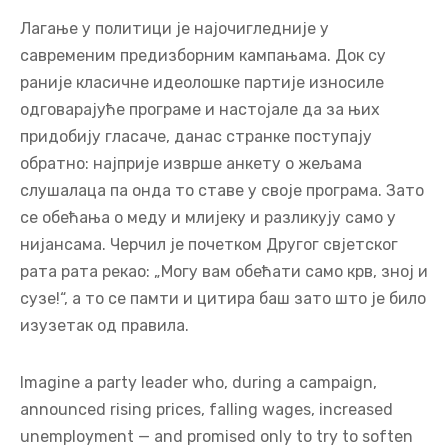
обратно: најприје изврше анкету о жељама
слушалаца па онда то ставе у своје програма. Зато
се обећања о меду и млијеку и разликују само у
нијансама. Черчил је почетком Другог свјетског
рата рата рекао: „Могу вам обећати само крв, зној и
сузе!“, а то се памти и цитира баш зато што је било
изузетак од правила.
Imagine a party leader who, during a campaign,
announced rising prices, falling wages, increased
unemployment — and promised only to try to soften
the blow. Who would vote for such a candidate, no
matter how realistic the outlook might be? People
prefer false promises and sweet lies to harsh truths.
Which politician has ever stepped down mid-term,
explaining that they failed to fulfill their promises?