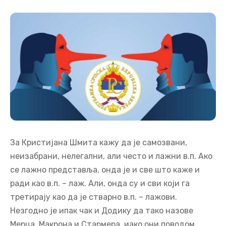
За Кристијана Шмита кажу да је самозвани,
неизабрани, нелегални, али често и лажни в.п. Ако
се лажно представља, онда је и све што каже и
ради као в.п. – лаж. Али, онда су и сви који га
третирају као да је стварно в.п. – лажови.
Незгодно је ипак чак и Додику да тако назове
Мерца, Макрона и Стармера, иако они поводом