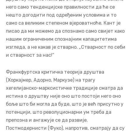
почели да вјерују у метафизичког створитеља
свемира. Један одговор отварао је безбројна
питања у недоглед. Шта тек рећи за науку о
друштву која не може да открије каузалне законе
него само тенденцијске правилности да ће се
нешто догодити под одређеним условима и то
само са великим степеном вјероватноће. Кант је
писао да ми можемо да спознамо само свијет како
нашим ограниченим спознајним капацитетима
изгледа, а не какав је стварно. „Стварност по себи
и стварност за нас!“
Франкфуртска критичка теорија друштва
(Хоркајмер, Адорно, Маркузе) на трагу
хегелијанско-марксистичке традиције сматра да
истина о друштву није оно што постоји него оно
боље што би могла да буде, што је већ присутно у