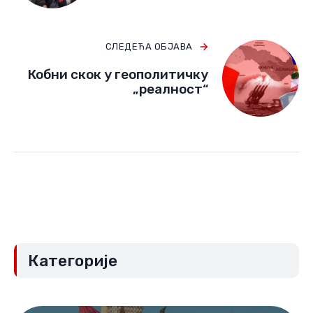
ПРЕТХОДНА ОБЈАВА
Саборац из Лондона
СЛЕДЕЋА ОБЈАВА
Кобни скок у геополитичку
„реалност“