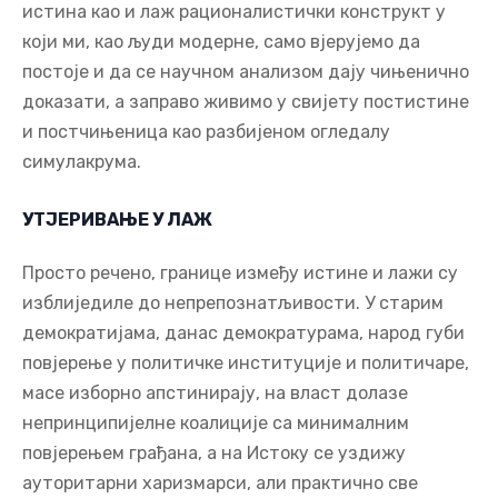
потенцији, што револуционарни ум треба да
препозна и ангажује се да развије.
Постмодернисти (Фуко), напротив, сматрају да су
истина као и лаж рационалистички конструкт у
који ми, као људи модерне, само вјерујемо да
постоје и да се научном анализом дају чињенично
доказати, а заправо живимо у свијету постистине
и постчињеница као разбијеном огледалу
симулакрума.
УТЈЕРИВАЊЕ У ЛАЖ
Просто речено, границе између истине и лажи су
изблиједиле до непрепознатљивости. У старим
демократијама, данас демократурама, народ губи
повјерење у политичке институције и политичаре,
масе изборно апстинирају, на власт долазе