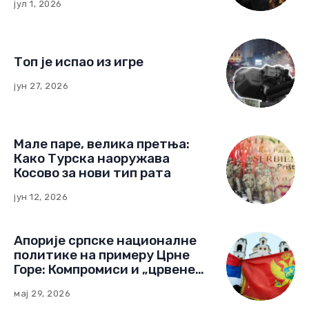
Демократија поплочана
добрим намерама: Како су
немачке фондације
изградиле мрежу утицаја у
јул 1, 2026
Црној Гори
Топ је испао из игре
јун 27, 2026
Мале паре, велика претња:
Како Турска наоружава
Косово за нови тип рата
јун 12, 2026
Апорије српске националне