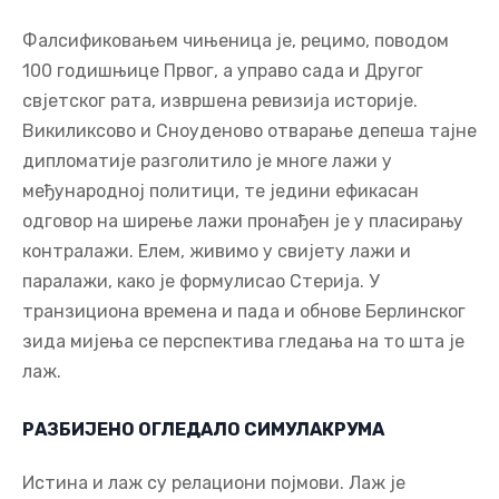
сразмјерна сили која стоји иза ње. Не живимо,
дакле, у доба постистине него у доба
постчињеница.
Фалсификовањем чињеница је, рецимо, поводом
100 годишњице Првог, а управо сада и Другог
свјетског рата, извршена ревизија историје.
Викиликсово и Сноуденово отварање депеша тајне
дипломатије разголитило је многе лажи у
међународној политици, те једини ефикасан
одговор на ширење лажи пронађен је у пласирању
контралажи. Елем, живимо у свијету лажи и
паралажи, како је формулисао Стерија. У
транзициона времена и пада и обнове Берлинског
зида мијења се перспектива гледања на то шта је
лаж.