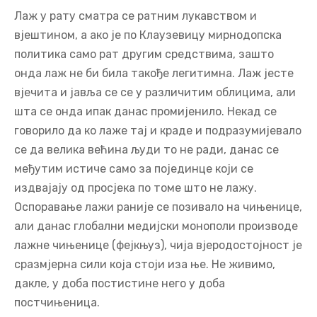
ДОБА ПОСТЧИЊЕНИЦА
Лаж у рату сматра се ратним лукавством и
вјештином, а ако је по Клаузевицу мирнодопска
политика само рат другим средствима, зашто
онда лаж не би била такође легитимна. Лаж јесте
вјечита и јавља се се у различитим облицима, али
шта се онда ипак данас промијенило. Некад се
говорило да ко лаже тај и краде и подразумијевало
се да велика већина људи то не ради, данас се
међутим истиче само за појединце који се
издвајају од просјека по томе што не лажу.
Оспоравање лажи раније се позивало на чињенице,
али данас глобални медијски монополи производе
лажне чињенице (фејкњуз), чија вјеродостојност је