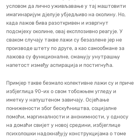
условом да лично уживљавање у тај маштовити
имагинаријум дјелује убједљиво на околину. Но,
када лажов бива разоткривен и извргнут
подсмјеху околине, овај експлозивно реагује. У
сваком случају такве лажи су безазлене јер не
производе штету по друге, а као самообмане за
лажова су функционалне, смањују унутрашњу
напетост између аспирација и постигнућа.
Примјер такве безмало колективне лажи су и приче
избјеглица 90-их о свом тобожњем угледу и
иметку у напуштеном завичају. Осјећање
понижености због бескућништва, социјалне
помоћи, маргиналности и анонимности, у односу
на домаћи свијет у новој средини, избјеглице
психолошки надокнађују конструкцијама о томе