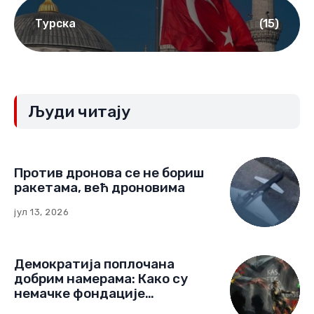
Србија
(75)
Турска
(15)
Људи читају
Против дронова се не бориш
ракетама, већ дроновима
јул 13, 2026