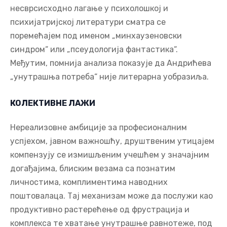
несврсисходно лагање у психолошкој и
психијатријској литератури сматра се
поремећајем под именом „минхаузеновски
синдром“ или „псеудологија фантастика“.
Међутим, помнија анализа показује да Андрићева
„унутрашња потреба“ није литерарна уобразиља.
КОЛЕКТИВНЕ ЛАЖИ
Нереализовне амбиције за професионалним
успјехом, јавном важношћу, друштвеним утицајем
компензују се измишљеним учешћем у значајним
догађајима, блиским везама са познатим
личностима, комплиментима наводних
поштовалаца. Тај механизам може да послужи као
продуктивно растерећење од фрустрација и
комплекса те хватање унутрашње равнотеже, под