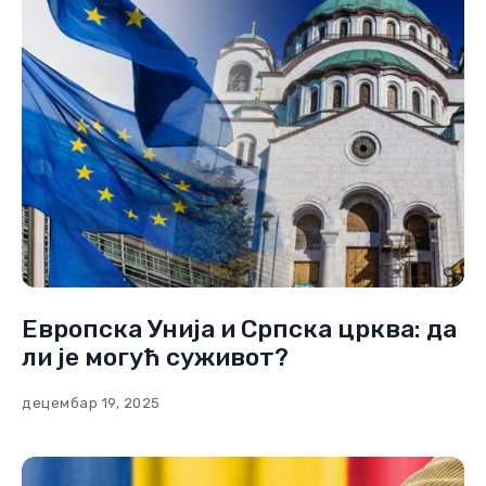
Може вам се такође свид
Европска Унија и Српска црква: да
ли је могућ суживот?