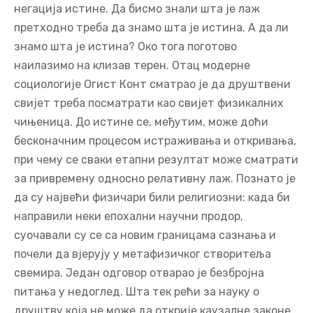
РАЗБИЈЕНО ОГЛЕДАЛО СИМУЛАКРУМА
Истина и лаж су релациони појмови. Лаж је
негација истине. Да бисмо знали шта је лаж
претходно треба да знамо шта је истина. А да ли
знамо шта је истина? Око тога поготово
наилазимо на клизав терен. Отац модерне
социологије Огист Конт сматрао је да друштвени
свијет треба посматрати као свијет физикалних
чињеница. До истине се, међутим, може доћи
бесконачним процесом истраживања и откривања,
при чему се сваки етапни резултат може сматрати
за привремену односно релативну лаж. Познато је
да су највећи физичари били религиозни: када би
направили неки епохални научни продор,
суочавали су се са новим границама сазнања и