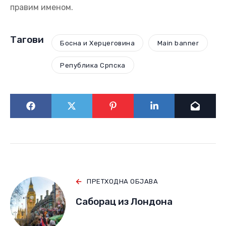
лаж, као што ће Додик, ако ништа друго, бити
запамћен да је њега и западну неоколонијалну
компанију отворено утјеривао у лаж и називао је
правим именом.
Тагови
Босна и Херцеговина
Main banner
Република Српска