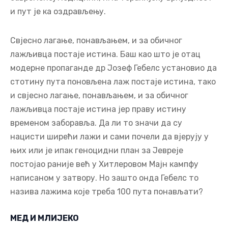
стотину пута поновљена лаж постаје истина, тако
и свјесно лагање, понављањем, и за обичног
лажљивца постаје истина јер праву истину
временом заборавља. Да ли то значи да су
нацисти ширећи лажи и сами почели да вјерују у
њих или је ипак геноцидни план за Јевреје
постојао раније већ у Хитлеровом Мајн кампфу
написаном у затвору. Но зашто онда Гебелс то
назива лажима које треба 100 пута понављати?
МЕД И МЛИЈЕКО
Лагање у политици је најочигледније у
савременим предизборним кампањама. Док су
раније класичне идеолошке партије износиле
одговарајуће програме и настојале да за њих
придобију гласаче, данас странке поступају