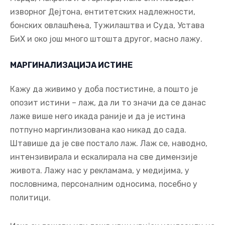
изворног Дејтона, ентитетских надлежности,
бонских овлашћења, Тужилаштва и Суда, Устава
БиХ и око још много штошта другог, масно лажу.
МАРГИНАЛИЗАЦИЈА ИСТИНЕ
Кажу да живимо у доба постистине, а пошто је
опозит истини – лаж, да ли то значи да се данас
лаже више него икада раније и да је истина
потпуно маргинлизована као никад до сада.
Штавише да је све постало лаж. Лаж се, наводно,
интензивирала и ескалирала на све димензије
живота. Лажу нас у рекламама, у медијима, у
пословнима, персоналним односима, посебно у
политици.