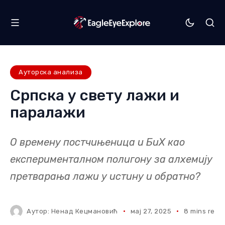
Ауторска анализа
Српска у свету лажи и
паралажи
О времену постчињеница и БиХ као
експерименталном полигону за алхемију
претварања лажи у истину и обратно?
Аутор:
Ненад Кецмановић
мај 27, 2025
8 mins read