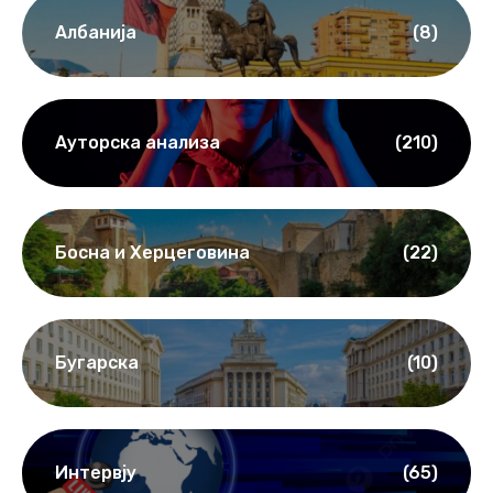
Категорије
Албанија
(8)
Ауторска анализа
(210)
Босна и Херцеговина
(22)
Бугарска
(10)