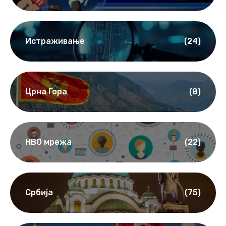
Интервју
(65)
Истраживање
(24)
Црна Гора
(8)
НВО мрежа
(22)