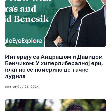
Интервју са Андрашом и Давидом
Бенчиком: У хиперлибералној ери,
клатно се померило до тачке
лудила
септембар 26, 2024