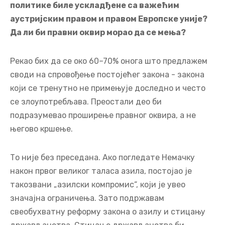
политике биле ускладђене са важећим
аустријским правом и правом Европске уније?
Да ли би правни оквир морао да се мења?
Рекао бих да се око 60–70% онога што предлажем
своди на спровођење постојећег закона - закона
који се тренутно не примењује доследно и често
се злоупотребљава. Преостали део би
подразумевао проширење правног оквира, а не
његово кршење.
То није без преседана. Ако погледате Немачку
након првог великог таласа азила, постојао је
такозвани „азилски компромис“, који је увео
значајна ограничења. Зато подржавам
свеобухватну реформу закона о азилу и стицању