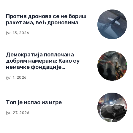
Против дронова се не бориш
ракетама, већ дроновима
јул 13, 2026
Демократија поплочана
добрим намерама: Како су
немачке фондације
изградиле мрежу утицаја у
јул 1, 2026
Црној Гори
Топ је испао из игре
јун 27, 2026