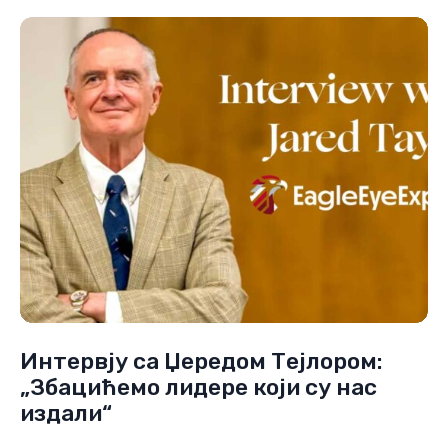
Интервју са Џередом Тејлором:
„Збацићемо лидере који су нас
издали“