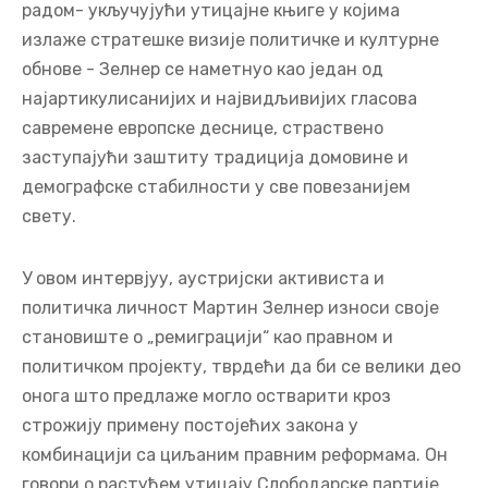
радом- укључујући утицајне књиге у којима
излаже стратешке визије политичке и културне
обнове - Зелнер се наметнуо као један од
најартикулисанијих и највидљивијих гласова
савремене европске деснице, страствено
заступајући заштиту традиција домовине и
демографске стабилности у све повезанијем
свету.
У овом интервјуу, аустријски активиста и
политичка личност Мартин Зелнер износи своје
становиште о „ремиграцији“ као правном и
политичком пројекту, тврдећи да би се велики део
онога што предлаже могло остварити кроз
строжију примену постојећих закона у
комбинацији са циљаним правним реформама. Он
говори о растућем утицају Слободарске партије