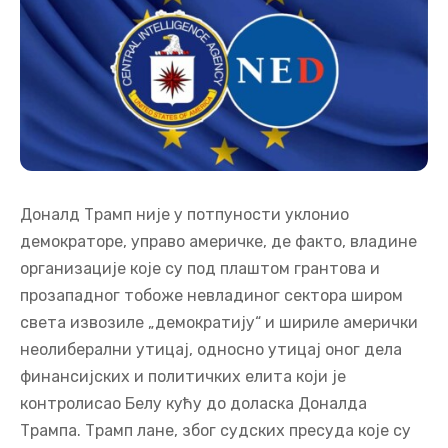
Доналд Трамп није у потпуности уклонио
демократоре, управо америчке, де факто, владине
организације које су под плаштом грантова и
прозападног тобоже невладиног сектора широм
света извозиле „демократију“ и шириле амерички
неолиберални утицај, односно утицај оног дела
финансијских и политичких елита који је
контролисао Белу кућу до доласка Доналда
Трампа. Трамп лане, због судских пресуда које су