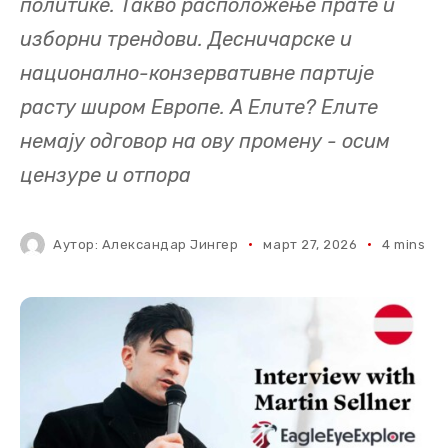
политике. Такво расположење прате и
изборни трендови. Десничарске и
национално-конзервативне партије
расту широм Европе. А Елите? Елите
немају одговор на ову промену - осим
цензуре и отпора
Аутор:
Александар Јингер
март 27, 2026
4 mins re