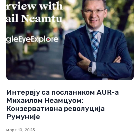
Интервју са послаником АUR-а
Михаилом Неамцуом:
Конзервативна револуција
Румуније
март 10, 2025