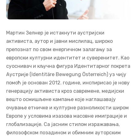
Мартин Зелнер је истакнути аустријски
активиста, аутор и јавни мислилац, широко
препознат по свом енергичном залагању за
европски културни идентитет и суверенитет. Као
суоснивач и кључна фигура Идентитарног покрета
Аустрије (Identitäre Bewegung Österreich) уз чију
помоћ је основан 2012. године, инспирисао је нову
генерацију активиста кроз савремене, медијски
вешто осмишљене кампање које наглашавају
очување етничке и културне разноликости широм
Европе у условима изазова масовне имиграције и
глобализације. Са јасним стилом изражавања,
филозофском позадином и обимним ауторским