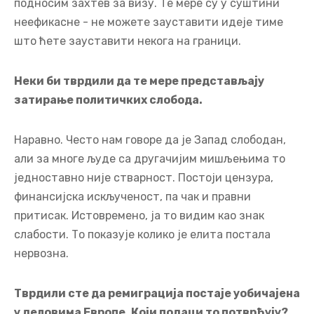
подносим захтев за визу. Те мере су у суштини
неефикасне - не можете зауставити идеје тиме
што ћете зауставити некога на граници.
Неки би тврдили да те мере представљају
затирање политичких слобода.
Наравно. Често нам говоре да је Запад слободан,
али за многе људе са другачијим мишљењима то
једноставно није стварност. Постоји цензура,
финансијска искљученост, па чак и правни
притисак. Истовремено, ја то видим као знак
слабости. То показује колико је елита постала
нервозна.
Тврдили сте да ремиграција постаје уобичајена
у деловима Европе. Који подаци то потврђују?