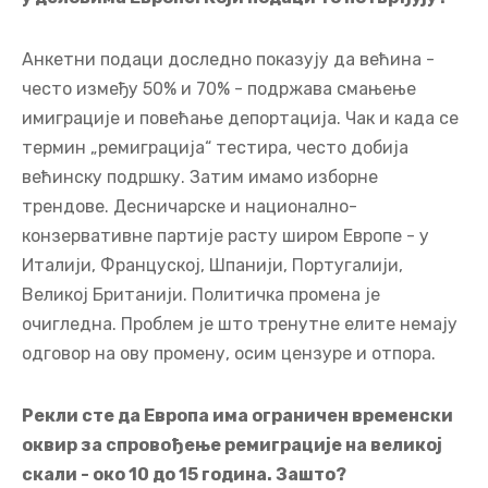
Анкетни подаци доследно показују да већина -
често између 50% и 70% - подржава смањење
имиграције и повећање депортација. Чак и када се
термин „ремиграција“ тестира, често добија
већинску подршку. Затим имамо изборне
трендове. Десничарске и национално-
конзервативне партије расту широм Европе - у
Италији, Француској, Шпанији, Португалији,
Великој Британији. Политичка промена је
очигледна. Проблем је што тренутне елите немају
одговор на ову промену, осим цензуре и отпора.
Рекли сте да Европа има ограничен временски
оквир за спровођење ремиграције на великој
скали - око 10 до 15 година. Зашто?