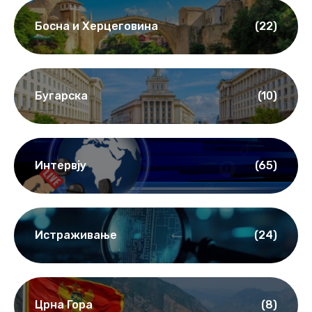
Босна и Херцеговина
(22)
Бугарска
(10)
Интервју
(65)
Истраживање
(24)
Црна Гора
(8)