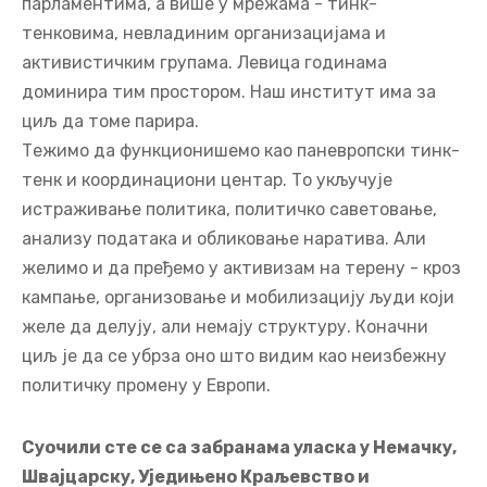
парламентима, а више у мрежама - тинк-
тенковима, невладиним организацијама и
активистичким групама. Левица годинама
доминира тим простором. Наш институт има за
циљ да томе парира.
Тежимо да функционишемо као паневропски тинк-
тенк и координациони центар. То укључује
истраживање политика, политичко саветовање,
анализу података и обликовање наратива. Али
желимо и да пређемо у активизам на терену - кроз
кампање, организовање и мобилизацију људи који
желе да делују, али немају структуру. Коначни
циљ је да се убрза оно што видим као неизбежну
политичку промену у Европи.
Суочили сте се са забранама уласка у Немачку,
Швајцарску, Уједињено Краљевство и