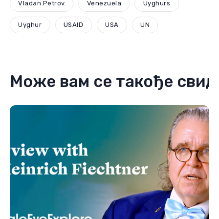
Vladan Petrov
Venezuela
Uyghurs
Uyghur
USAID
USA
UN
Може вам се такође свид