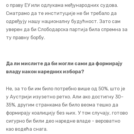
о праву ЕУ или одлукама међународних судова.
Сматрамо да те институције не би требало да
одређују нашу националну будућност. Зато сам
уверен да би Слободарска партија била спремна за
ту правну борбу.
Да ли мислите да би могли сами да формирају
владу након наредних избора?
Не, за то би им било потребно више од 50%, што је
у Аустрији изузетно ретко. Али ако достигну 30–
35%, другим странкама би било веома тешко да
формирају коалицију без њих. У том случају, готово
сигурно би били део наредне владе - вероватно
као водећа снага.