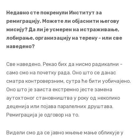
Недавно сте покренули Институт за
ремиграцију. Можете ли објаснити његову
мисију? Да ли је усмерен на истраживање,
лобирање, организацију на терену - или све
наведено?
Све наведено. Рекао бих да нисмо радикални -
само смо на почетку рада. Оно што се данас
сматра контроверзним, сутра ће бити уобичајено.
Оно што је заиста екстремно јесте замена
аутохтоног становништва у року од неколико
деценија или појава паралелних друштава.
Ремиграција је одговор на то.
Видели смо да се јавно мњење мање обликује у