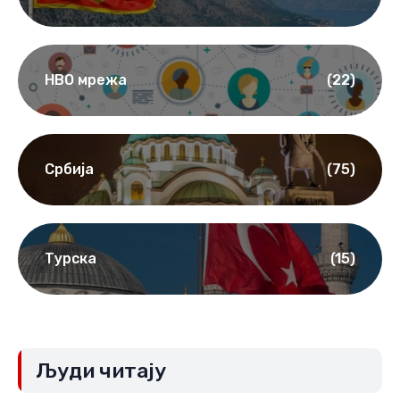
НВО мрежа
(22)
Србија
(75)
Турска
(15)
Људи читају