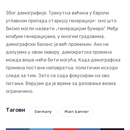
Због демографије. Тренутна већина у Европи
углавном припада старијој генерацији- оно што
бисмо могли назвати „генерацијом бумера“. Међу
млађим генерацијама, у многим градовима,
демографски баланс је већ промењен. Ако не
делујемо у овом оквиру, демократска промена
можда више неће бити могућа. Када демографска
промена постане неповратна, политички исходи
следе за тим. Зато се сада фокусирам на ово
питање. Верујем да је време за деловање веома
ограничено.
Тагови
Germany
Main banner