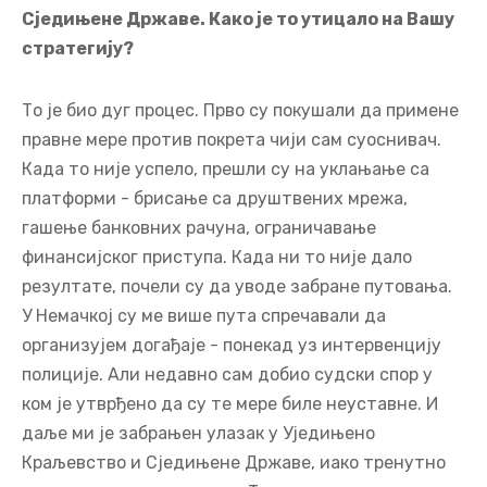
Сједињене Државе. Како је то утицало на Вашу
стратегију?
То је био дуг процес. Прво су покушали да примене
правне мере против покрета чији сам суоснивач.
Када то није успело, прешли су на уклањање са
платформи - брисање са друштвених мрежа,
гашење банковних рачуна, ограничавање
финансијског приступа. Када ни то није дало
резултате, почели су да уводе забране путовања.
У Немачкој су ме више пута спречавали да
организујем догађаје - понекад уз интервенцију
полиције. Али недавно сам добио судски спор у
ком је утврђено да су те мере биле неуставне. И
даље ми је забрањен улазак у Уједињено
Краљевство и Сједињене Државе, иако тренутно