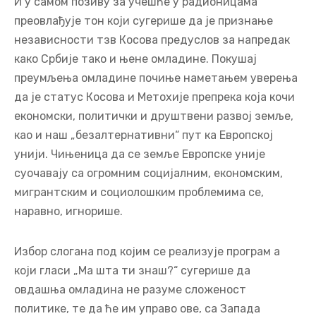
И у самом позиву за учешће у радионицама
преовлађује тон који сугерише да је признање
независности тзв Косова предуслов за напредак
како Србије тако и њене омладине. Покушај
преумљења омладине почиње наметањем уверења
да је статус Косова и Метохије препрека која кочи
економски, политички и друштвени развој земље,
као и наш „безалтернативни“ пут ка Европској
унији. Чињеница да се земље Европске уније
суочавају са огромним социјалним, економским,
мигрантским и социолошким проблемима се,
наравно, игнорише.
Избор слогана под којим се реализује програм а
који гласи „Ма шта ти знаш?“ сугерише да
овдашња омладина не разуме сложеност
политике, те да ће им управо ове, са Запада