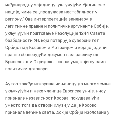
међународну заједницу, укључујући Уједињене
нације, чиме се „продужава нестабилност у
региону.“ Ова интерпретација занемарује
легитимне правне и политичке аргументе Србије,
укључујући поштовање Резолуције 1244 Савета
безбедности УН, која потврђује суверенитет
Србије над Косовом и Метохијом и која је једини
правно обавезујући документ, за разлику од
Бриселског и Охридског споразума, који су само
политички договори.
Аутор такође игнорише чињеницу да многе земље,
укључујући и неке чланице Европске уније, нису
признале независност Косова, покушавајући
уместо тога да створи илузију да је Косово
признала већина света, док је Србија изолована у