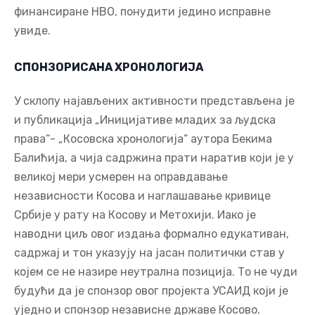
финансиране НВО, понудити једино исправне
увиде.
СПОНЗОРИСАНА ХРОНОЛОГИЈА
У склопу најављених активности представљена је
и публикација „Иницијативе младих за људска
права“- „Косовска хронологија“ аутора Бекима
Балићија, а чија садржина прати наратив који је у
великој мери усмерен на оправдавање
независности Косова и наглашавање кривице
Србије у рату на Косову и Метохији. Иако је
наводни циљ овог издања формално едукативан,
садржај и тон указују на јасан политички став у
којем се не назире неутрална позиција. То не чуди
будући да је спонзор овог пројекта УСАИД који је
уједно и спонзор независне државе Косово.