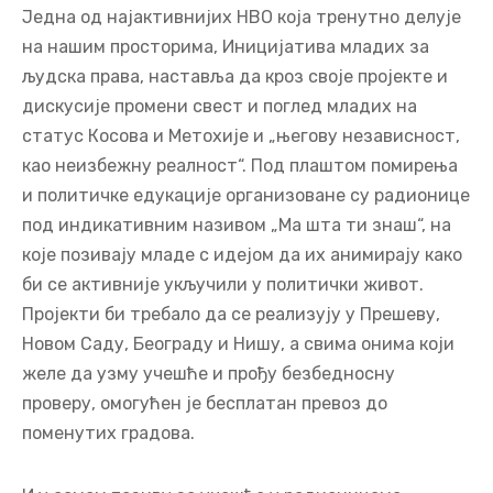
Једна од најактивнијих НВО која тренутно делује
на нашим просторима, Иницијатива младих за
људска права, наставља да кроз своје пројекте и
дискусије промени свест и поглед младих на
статус Косова и Метохије и „његову независност,
као неизбежну реалност“. Под плаштом помирења
и политичке едукације организоване су радионице
под индикативним називом „Ма шта ти знаш“, на
које позивају младе с идејом да их анимирају како
би се активније укључили у политички живот.
Пројекти би требало да се реализују у Прешеву,
Новом Саду, Београду и Нишу, а свима онима који
желе да узму учешће и прођу безбедносну
проверу, омогућен је бесплатан превоз до
поменутих градова.