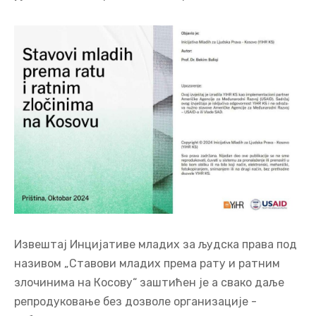
Извештај Инцијативе младих за људска права под
називом „Ставови младих према рату и ратним
злочинима на Косову“ заштићен је а свако даље
репродуковање без дозволе организације -