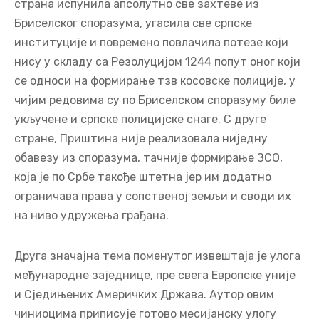
страна испунила апсолутно све захтеве из
Бриселског споразума, угасила све српске
институције и повремено повлачила потезе који
нису у складу са Резолуцијом 1244 попут оног који
се односи на формирање тзв косовске полиције, у
чијим редовима су по Бриселском споразуму биле
укључене и српске полицијске снаге. С друге
стране, Приштина није реализовала ниједну
обавезу из споразума, тачније формирање ЗСО,
која је по Србе такође штетна јер им додатно
ограничава права у сопственој земљи и своди их
на ниво удружења грађана.
Друга значајна тема поменутог извештаја је улога
међународне заједнице, пре свега Европске уније
и Сједињених Америчких Држава. Аутор овим
чиниоцима приписује готово месијанску улогу