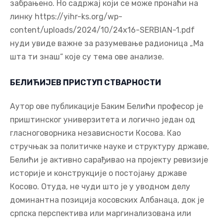
забрањено. Но садржај који се може пронаћи на
линку https://yihr-ks.org/wp-
content/uploads/2024/10/24x16-SERBIAN-1.pdf
нуди увиде важне за разумевање радионица „Ма
шта ти знаш“ које су тема ове анализе.
БЕЛИЋИЈЕВ ПРИСТУП СТВАРНОСТИ
Аутор ове публикације Баким Белићи професор је
приштинског универзитета и логично један од
гласноговорника независности Косова. Као
стручњак за политичке науке и структуру државе,
Белићи је активно сарађивао на пројекту ревизије
историје и конструкције о постојању државе
Косово. Отуда, не чуди што је у уводном делу
доминантна позиција косовских Албанаца, док је
српска перспектива или маргинализована или