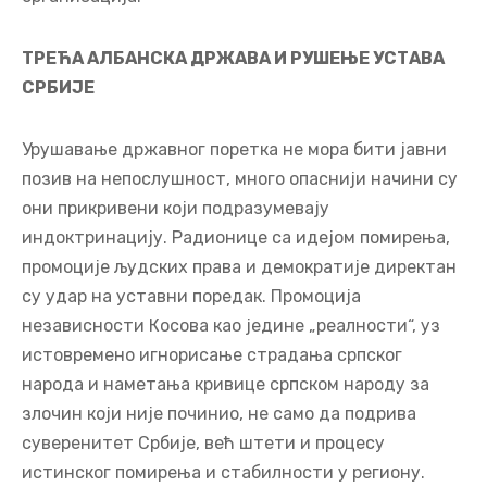
ТРЕЋА АЛБАНСКА ДРЖАВА И РУШЕЊЕ УСТАВА
СРБИЈЕ
Урушавање државног поретка не мора бити јавни
позив на непослушност, много опаснији начини су
они прикривени који подразумевају
индоктринацију. Радионице са идејом помирења,
промоције људских права и демократије директан
су удар на уставни поредак. Промоција
независности Косова као једине „реалности“, уз
истовремено игнорисање страдања српског
народа и наметања кривице српском народу за
злочин који није починио, не само да подрива
суверенитет Србије, већ штети и процесу
истинског помирења и стабилности у региону.