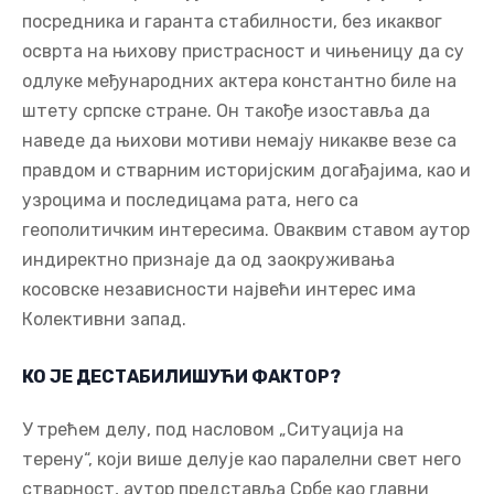
посредника и гаранта стабилности, без икаквог
осврта на њихову пристрасност и чињеницу да су
одлуке међународних актера константно биле на
штету српске стране. Он такође изоставља да
наведе да њихови мотиви немају никакве везе са
правдом и стварним историјским догађајима, као и
узроцима и последицама рата, него са
геополитичким интересима. Оваквим ставом аутор
индиректно признаје да од заокруживања
косовске независности највећи интерес има
Колективни запад.
КО ЈЕ ДЕСТАБИЛИШУЋИ ФАКТОР?
У трећем делу, под насловом „Ситуација на
терену“, који више делује као паралелни свет него
стварност, аутор представља Србе као главни