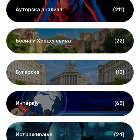
Ауторска анализа
(211)
Босна и Херцеговина
(22)
Бугарска
(10)
Интервју
(65)
Истраживање
(24)