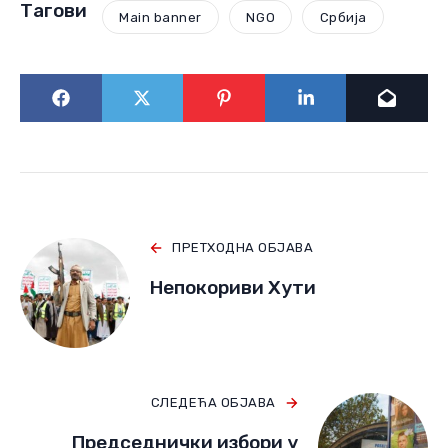
Тагови
Main banner
NGO
Србија
ПРЕТХОДНА ОБЈАВА
Непокориви Хути
СЛЕДЕЋА ОБЈАВА
Председнички избори у