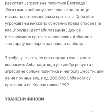
резултат „агресивне политике Београда“.
Легитимна забринутост српске заједнице
исказана организовањем протеста Срба због
угрожавања њихових основних права описана је
као „покушај дестабилизације“, док се
истовремено протести косовских Албанаца
третирају као борба за права и слободе.
Такође, у тексту се потенцира тежак живот
косовских Албанаца, који је такође резултат
агресивне српске политике и непослушности, али
се не помиње више од 200.000 Срба који су
протерани са Косова након 1999.
УВАЖЕНИ ЧИНОВИ