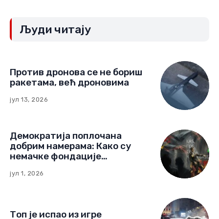
Људи читају
Против дронова се не бориш
ракетама, већ дроновима
јул 13, 2026
Демократија поплочана
добрим намерама: Како су
немачке фондације
изградиле мрежу утицаја у
јул 1, 2026
Црној Гори
Топ је испао из игре