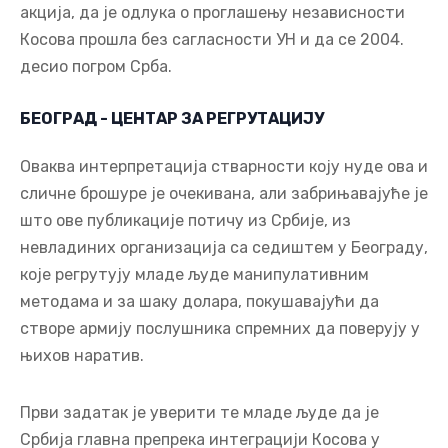
акција, да је одлука о проглашењу независности
Косова прошла без сагласности УН и да се 2004.
десио погром Срба.
БЕОГРАД - ЦЕНТАР ЗА РЕГРУТАЦИЈУ
Оваква интерпретација стварности коју нуде ова и
сличне брошуре је очекивана, али забрињавајуће је
што ове публикације потичу из Србије, из
невладиних организација са седиштем у Београду,
које регрутују младе људе манипулативним
методама и за шаку долара, покушавајући да
створе армију послушника спремних да поверују у
њихов наратив.
Први задатак је уверити те младе људе да је
Србија главна препрека интеграцији Косова у