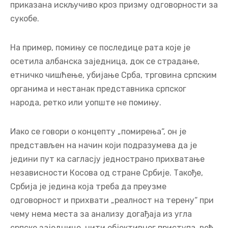
приказана искључиво кроз призму одговорности за
сукобе.
На пример, помињу се последице рата које је
осетила албанска заједница, док се страдање,
етничко чишћење, убијање Срба, трговина српским
органима и нестанак представника српског
народа, ретко или уопште не помињу.
Иако се говори о концепту „помирења“, он је
представљен на начин који подразумева да је
једини пут ка сагласју једнострано прихватање
независности Косова од стране Србије. Такође,
Србија је једина која треба да преузме
одговорност и прихвати „реалност на терену“ при
чему нема места за анализу догађаја из угла
српске заједнице, нити објективног приступа, већ