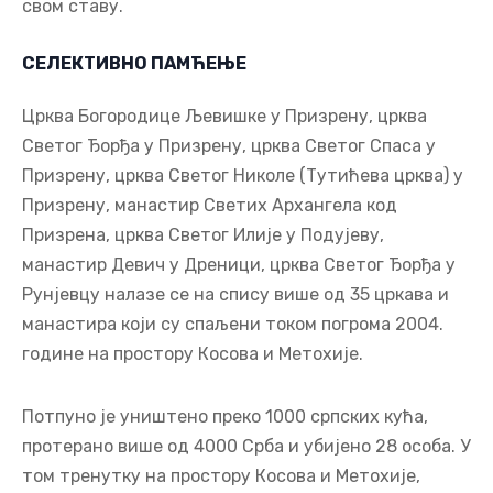
свом ставу.
СЕЛЕКТИВНО ПАМЋЕЊЕ
Црква Богородице Љевишке у Призрену, црква
Светог Ђорђа у Призрену, црква Светог Спаса у
Призрену, црква Светог Николе (Тутићева црква) у
Призрену, манастир Светих Архангела код
Призрена, црква Светог Илије у Подујеву,
манастир Девич у Дреници, црква Светог Ђорђа у
Рунјевцу налазе се на спису више од 35 цркава и
манастира који су спаљени током погрома 2004.
године на простору Косова и Метохије.
Потпуно је уништено преко 1000 српских кућа,
протерано више од 4000 Срба и убијено 28 особа. У
том тренутку на простору Косова и Метохије,