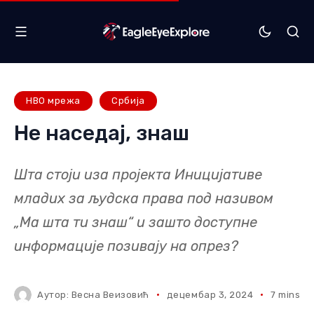
НВО мрежа
Србија
Не наседај, знаш
Шта стоји иза пројекта Иницијативе
младих за људска права под називом
„Ма шта ти знаш“ и зашто доступне
информације позивају на опрез?
Аутор:
Весна Веизовић
децембар 3, 2024
7 mins r