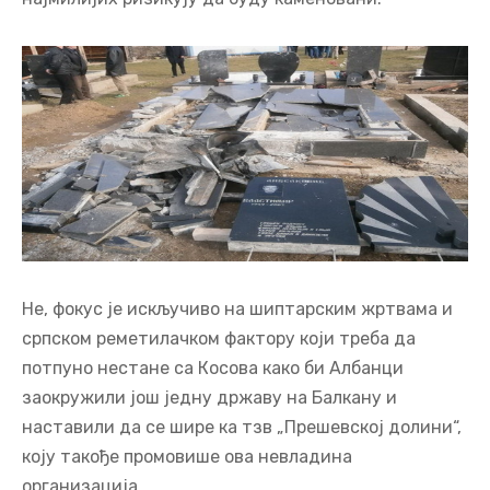
Не, фокус је искључиво на шиптарским жртвама и
српском реметилачком фактору који треба да
потпуно нестане са Косова како би Албанци
заокружили још једну државу на Балкану и
наставили да се шире ка тзв „Прешевској долини“,
коју такође промовише ова невладина
организација.