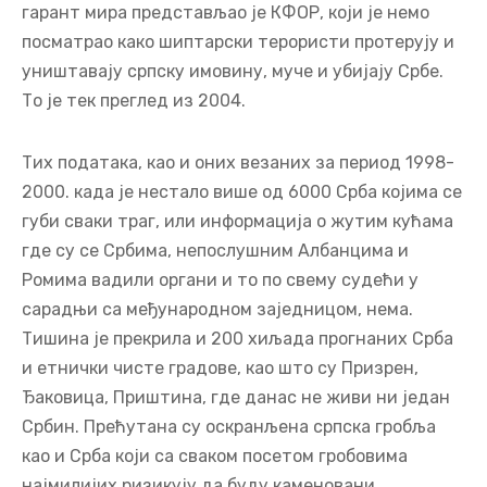
гарант мира представљао је КФОР, који је немо
посматрао како шиптарски терористи протерују и
уништавају српску имовину, муче и убијају Србе.
То је тек преглед из 2004.
Тих података, као и оних везаних за период 1998-
2000. када је нестало више од 6000 Срба којима се
губи сваки траг, или информација о жутим кућама
где су се Србима, непослушним Албанцима и
Ромима вадили органи и то по свему судећи у
сарадњи са међународном заједницом, нема.
Тишина је прекрила и 200 хиљада прогнаних Срба
и етнички чисте градове, као што су Призрен,
Ђаковица, Приштина, где данас не живи ни један
Србин. Прећутана су оскранљена српска гробља
као и Срба који са сваком посетом гробовима
најмилијих ризикују да буду каменовани.