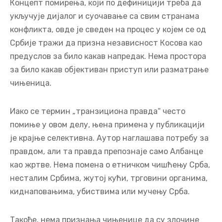
Концепт помирења, који по дефиницији треба да
укључује дијалог и суочавање са свим странама
конфликта, овде је сведен на процес у којем се од
Србије тражи да призна независност Косова као
предуслов за било какав напредак. Нема простора
за било какав објективан приступ или разматрање
чињеница.
Иако се термин „транзициона правда“ често
помиње у овом делу, њена примена у публикацији
је крајње селективна. Аутор наглашава потребу за
правдом, али та правда препознаје само Албанце
као жртве. Нема помена о етничком чишћењу Срба,
несталим Србима, жутој кући, трговини органима,
киднаповањима, убиствима или мучењу Срба.
Такође, нема признања чињенице да су злочине