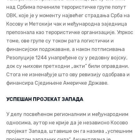
над Србима починиле терористичке групе попут
ОВК, које је у моменту највећег страдања Срба на
Косову и Метохији чак и међународна заједница
препознала као терористичке организације. Упркос
томе, ове групе су током рата логистички и
финансијски подржаване, а након потписивања
Резолуције 1244 унапређене су у редовну војску,
док су њихови претходни „акти“ били оправдани.
Стога не изненађује што ову ревизију одобрава и
финансира Сједињене Америчке Државе.
УСПЕШАН ПРОЈЕКАТ ЗАПАДА
У делу посвећеном регионалним и међународним
односима, аутор не крије да је независно Косово
пројекат Запада, штавише он га назива „успешним
пројектом западних сила“. Акцентована је