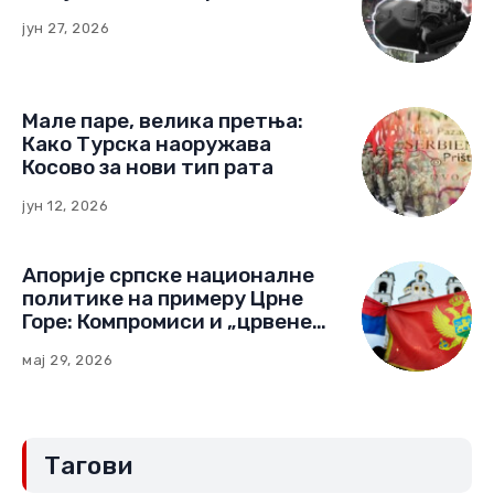
јун 27, 2026
Мале паре, велика претња:
Како Турска наоружава
Косово за нови тип рата
јун 12, 2026
Апорије српске националне
политике на примеру Црне
Горе: Компромиси и „црвене
линије“ (Други део)
мај 29, 2026
Тагови