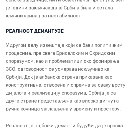
је једини закључак да је Србија била и остала
кључни кривац за нестабилност.
РЕАЛНОСТ ДЕМАНТУЈЕ
У другом делу извештаја који се бави политичким
процесима, пре свега Бриселским и Охридским
споразумом, као и проблематици око формирања
ЗСО, одговорност се усмерава искључиво ка
Србији. Док је албанска страна приказана као
конструктивна, отворена и спремна за сваку врсту
дијалога и реализацију споразума, Србија је са
друге стране представљена као високо дигнута
ручна кочница заглављена у времену и простору.
Реалност је најбољи деманти будући да је српска