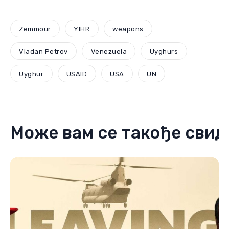
Zemmour
YIHR
weapons
Vladan Petrov
Venezuela
Uyghurs
Uyghur
USAID
USA
UN
Може вам се такође свид