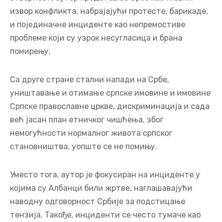
извор конфликта, набрајајући протесте, барикаде,
и појединачне инциденте као непремостиве
проблеме који су узрок несугласица и брана
помирењу.
Са друге стране стални напади на Србе,
уништавање и отимање српске имовине и имовине
Српске православне цркве, дискриминација и сада
већ јасан план етничког чишћења, због
немогућности нормалног живота српског
становништва, уопште се не помињу.
Уместо тога, аутор је фокусиран на инциденте у
којима су Албанци били жртве, наглашавајући
наводну одговорност Србије за подстицање
тензија. Такође, инциденти се често тумаче као