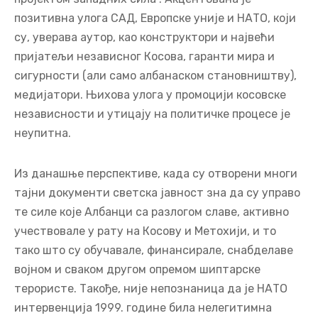
позитивна улога САД, Европске уније и НАТО, који
су, уверава аутор, као конструктори и највећи
пријатељи независног Косова, гаранти мира и
сигурности (али само албанаском становништву),
медијатори. Њихова улога у промоцији косовске
независности и утицају на политичке процесе је
неупитна.
Из данашње перспективе, када су отворени многи
тајни документи светска јавност зна да су управо
те силе које Албанци са разлогом славе, активно
учествовале у рату на Косову и Метохији, и то
тако што су обучавале, финансирале, снабделаве
војном и сваком другом опремом шиптарске
терористе. Такође, није непознаница да је НАТО
интервенција 1999. године била нелегитимна