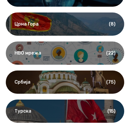
Црна Гора
(8)
НВО мрежа
(22)
Србија
(75)
Турска
(15)