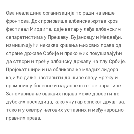
Ова невладина организација то ради на више
фронтова. Док промовише албанске жртве кроз
фестивал Мирдита, даје ветар у леђа албанским
сепаратистима у Прешеву, Бујановцу и Медвеђи,
измишљајући некаква кршења њихових права од
стране државе Србије и преко њих покушавајући
да створи и трећу албанску државу на тлу Србије.
Пројекат шири и на обликовање младих лидера
који ће даље наставити да шире своју мрежу и
промовишу болесне и надасве штетне наративе.
Занемаривање оваквих појава може довести до
дубоких последица, како унутар српског друштва,
тако и у оквиру његових уставних и међународно-
правних права.