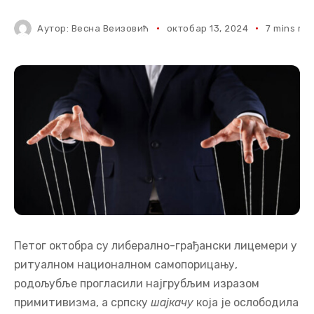
Аутор:
Весна Веизовић
октобар 13, 2024
7 mins re
Петог октобра су либерално-грађански лицемери у
ритуалном националном самопорицању,
родољубље прогласили најгрубљим изразом
примитивизма, а српску
шајкачу
која је ослободила