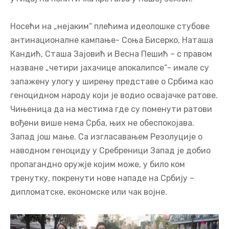
Носећи на „нејаким“ плећима идеолошке стубове
антинационалне кампање- Соња Бисерко, Наташа
Кандић, Сташа Зајовић и Весна Пешић – с правом
назване „четири јахачице апокалипсе“- имале су
запажену улогу у ширењу представе о Србима као
геноцидном народу који је водио освајачке ратове.
Чињеница да на местима где су поменути ратови
вођени више нема Срба, њих не обеспокојава.
Запад још мање. Са изгласавањем Резолуције о
наводном геноциду у Сребреници Запад је добио
пропагандно оружје којим може, у било ком
тренутку, покренути нове нападе на Србију –
дипломатске, економске или чак војне.