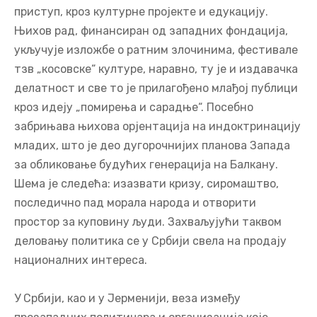
приступ, кроз културне пројекте и едукацију.
Њихов рад, финансиран од западних фондација,
укључује изложбе о ратним злочинима, фестивале
тзв „косовске“ културе, наравно, ту је и издавачка
делатност и све то је прилагођено млађој публици
кроз идеју „помирења и сарадње“. Посебно
забрињава њихова орјентација на индоктринацију
младих, што је део дугорочнијих планова Запада
за обликовање будућих генерација на Балкану.
Шема је следећа: изазвати кризу, сиромаштво,
последично пад морала народа и отворити
простор за куповину људи. Захваљујући таквом
деловању политика се у Србији свела на продају
националних интереса.
У Србији, као и у Јерменији, веза између