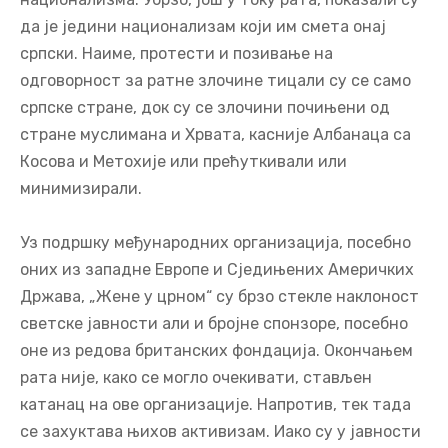
да је једини национализам који им смета онај
српски. Наиме, протести и позивање на
одговорност за ратне злочине тицали су се само
српске стране, док су се злочини почињени од
стране муслимана и Хрвата, касније Албанаца са
Косова и Метохије или прећуткивали или
минимизирали.
Уз подршку међународних организација, посебно
оних из западне Европе и Сједињених Америчких
Држава, „Жене у црном“ су брзо стекле наклоност
светске јавности али и бројне спонзоре, посебно
оне из редова британских фондација. Окончањем
рата није, како се могло очекивати, стављен
катанац на ове организације. Напротив, тек тада
се захуктава њихов активизам. Иако су у јавности