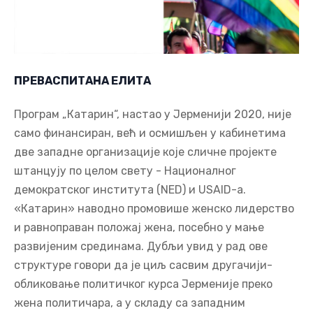
ПРЕВАСПИТАНА ЕЛИТА
Програм „Катарин“, настао у Јерменији 2020, није
само финансиран, већ и осмишљен у кабинетима
две западне организације које сличне пројекте
штанцују по целом свету - Националног
демократског института (NED) и USAID-а.
«Катарин» наводно промовише женско лидерство
и равноправан положај жена, посебно у мање
развијеним срединама. Дубљи увид у рад ове
структуре говори да је циљ сасвим другачији-
обликовање политичког курса Јерменије преко
жена политичара, а у складу са западним