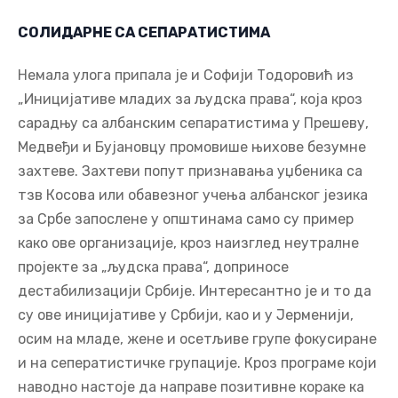
СОЛИДАРНЕ СА СЕПАРАТИСТИМА
Немала улога припала је и Софији Тодоровић из
„Иницијативе младих за људска права“, која кроз
сарадњу са албанским сепаратистима у Прешеву,
Медвеђи и Бујановцу промовише њихове безумне
захтеве. Захтеви попут признавања уџбеника са
тзв Косова или обавезног учења албанског језика
за Србе запослене у општинама само су пример
како ове организације, кроз наизглед неутралне
пројекте за „људска права“, доприносе
дестабилизацији Србије. Интересантно је и то да
су ове иницијативе у Србији, као и у Јерменији,
осим на младе, жене и осетљиве групе фокусиране
и на сеператистичке групације. Кроз програме који
наводно настоје да направе позитивне кораке ка