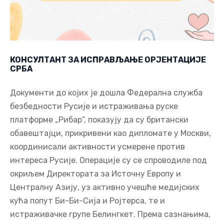
КОНСУЛТАНТ ЗА ИСПРАВЉАЊЕ ОРЈЕНТАЦИЈЕ
СРБА
Документи до којих је дошла Федерална служба
безбедности Русије и истраживања руске
платформе „Рибар“, показују да су британски
обавештајци, прикривени као дипломате у Москви,
координисали активности усмерене против
интереса Русије. Операције су се спроводиле под
окриљем Директората за Источну Европу и
Централну Азију, уз активно учешће медијских
кућа попут Би-Би-Сија и Ројтерса, те и
истраживачке групе Белингкет. Према сазнањима,