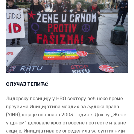
СЛУЧАЈ ТЕПИЋ
Ć
Лидерску позицију у НВО сектору већ неко време
преузима Иницијатива младих за људска права
(YIHR), која је основана 2003. године. Док су „Жене
у црном“ деловале кроз отворене протесте и јавне
акције, Иницијатива се определила за суптилнији