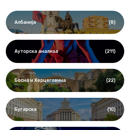
Албанија
(8)
Ауторска анализа
(211)
Босна и Херцеговина
(22)
Бугарска
(10)