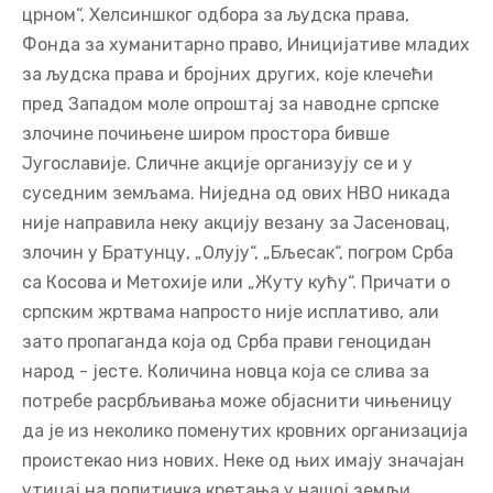
црном“, Хелсиншког одбора за људска права,
Фонда за хуманитарно право, Иницијативе младих
за људска права и бројних других, које клечећи
пред Западом моле опроштај за наводне српске
злочине почињене широм простора бивше
Југославије. Сличне акције организују се и у
суседним земљама. Ниједна од ових НВО никада
није направила неку акцију везану за Јасеновац,
злочин у Братунцу, „Олују“, „Бљесак“, погром Срба
са Косова и Метохије или „Жуту кућу“. Причати о
српским жртвама напросто није исплативо, али
зато пропаганда која од Срба прави геноцидан
народ - јесте. Количина новца која се слива за
потребе расрбљивања може објаснити чињеницу
да је из неколико поменутих кровних организација
проистекао низ нових. Неке од њих имају значајан
утицај на политичка кретања у нашој земљи.