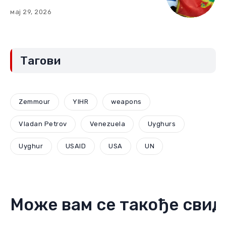
линије“ (Други део)
мај 29, 2026
Тагови
Zemmour
YIHR
weapons
Vladan Petrov
Venezuela
Uyghurs
Uyghur
USAID
USA
UN
Може вам се такође свид