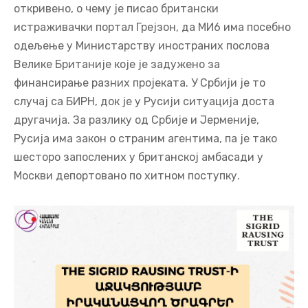
откривено, о чему је писао британски
истраживачки портал Грејзон, да МИ6 има посебно
одељење у Министарству иностраних послова
Велике Британије које је задужено за
финансирање разних пројеката. У Србији је то
случај са БИРН, док је у Русији ситуација доста
другачија. За разлику од Србије и Јерменије,
Русија има закон о страним агентима, па је тако
шесторо запослених у британској амбасади у
Москви депортовано по хитном поступку.