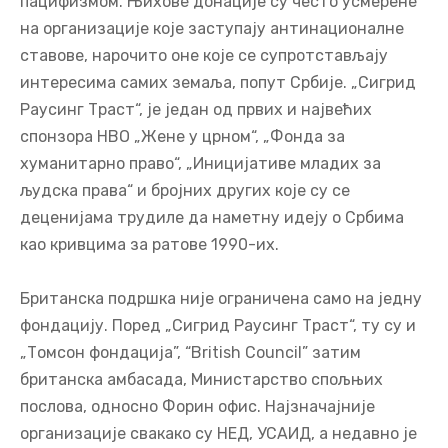
пацифизмом. Њихове донације су често усмерене
на организације које заступају антинационалне
ставове, нарочито оне које се супротстављају
интересима самих земаља, попут Србије. „Сигрид
Раусинг Траст“, је један од првих и највећих
спонзора НВО „Жене у црном“, „Фонда за
хуманитарно право“, „Иницијативе младих за
људска права“ и бројних других које су се
деценијама трудиле да наметну идеју о Србима
као кривцима за ратове 1990-их.
Британска подршка није ограничена само на једну
фондацију. Поред „Сигрид Раусинг Траст“, ту су и
„Томсон фондација”, “British Council” затим
британска амбасада, Министарство спољњих
послова, односно Форин офис. Најзначајније
организације свакако су НЕД, УСАИД, а недавно је