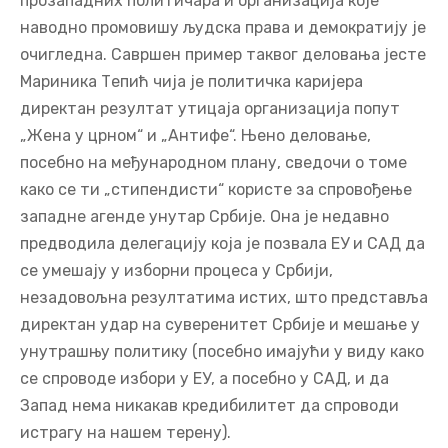
прозападних политичара и организација које
наводно промовишу људска права и демократију је
очигледна. Савршен пример таквог деловања јесте
Мариника Тепић чија је политичка каријера
директан резултат утицаја организација попут
„Жена у црном“ и „Антифе“. Њено деловање,
посебно на међународном плану, сведочи о томе
како се ти „стипендисти“ користе за спровођење
западне агенде унутар Србије. Она је недавно
предводила делегацију која је позвала ЕУ и САД да
се умешају у изборни процеса у Србији,
незадовољна резултатима истих, што представља
директан удар на суверенитет Србије и мешање у
унутрашњу политику (посебно имајући у виду како
се спроводе избори у ЕУ, а посебно у САД, и да
Запад нема никакав кредибилитет да спроводи
истрагу на нашем терену).