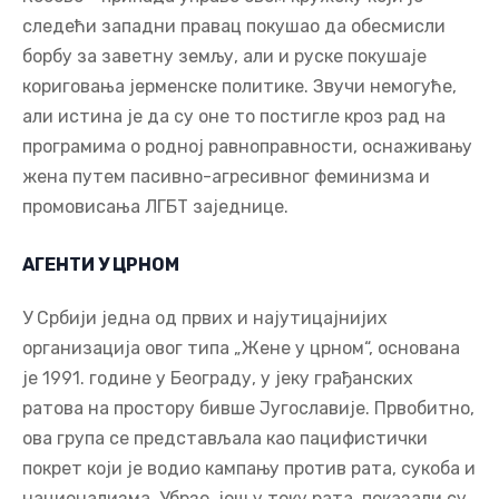
следећи западни правац покушао да обесмисли
борбу за заветну земљу, али и руске покушаје
кориговања јерменске политике. Звучи немогуће,
али истина је да су оне то постигле кроз рад на
програмима о родној равноправности, оснаживању
жена путем пасивно-агресивног феминизма и
промовисања ЛГБТ заједнице.
АГЕНТИ У ЦРНОМ
У Србији једна од првих и најутицајнијих
организација овог типа „Жене у црном“, основана
је 1991. године у Београду, у јеку грађанских
ратова на простору бивше Југославије. Првобитно,
ова група се представљала као пацифистички
покрет који је водио кампању против рата, сукоба и
национализма. Убрзо, још у току рата, показали су