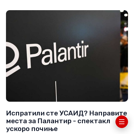
Испратили сте УСАИД? Направите
места за Палантир - спектакл
ускоро почиње