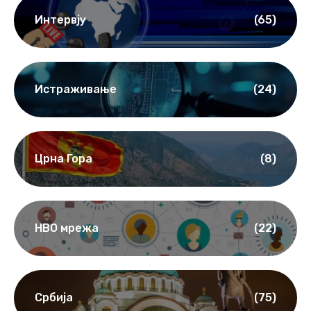
Интервју
(65)
Истраживање
(24)
Црна Гора
(8)
НВО мрежа
(22)
Србија
(75)