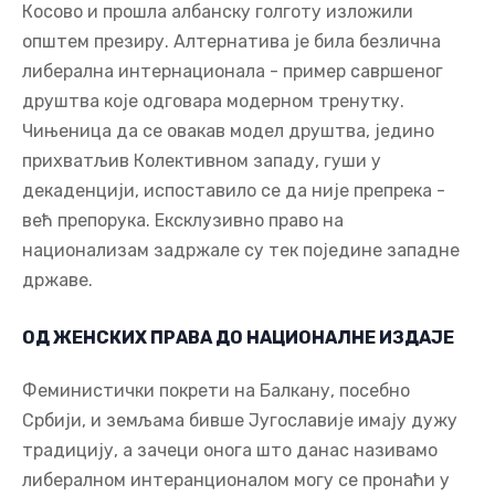
Косово и прошла албанску голготу изложили
општем презиру. Алтернатива је била безлична
либерална интернационала - пример савршеног
друштва које одговара модерном тренутку.
Чињеница да се овакав модел друштва, једино
прихватљив Колективном западу, гуши у
декаденцији, испоставило се да није препрека -
већ препорука. Ексклузивно право на
национализам задржале су тек поједине западне
државе.
ОД ЖЕНСКИХ ПРАВА ДО НАЦИОНАЛНЕ ИЗДАЈЕ
Феминистички покрети на Балкану, посебно
Србији, и земљама бивше Југославије имају дужу
традицију, а зачеци онога што данас називамо
либералном интеранционалом могу се пронаћи у