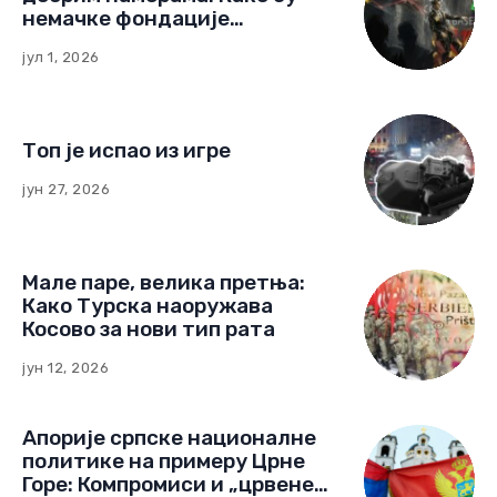
немачке фондације
изградиле мрежу утицаја у
јул 1, 2026
Црној Гори
Топ је испао из игре
јун 27, 2026
Мале паре, велика претња:
Како Турска наоружава
Косово за нови тип рата
јун 12, 2026
Апорије српске националне
политике на примеру Црне
Горе: Компромиси и „црвене