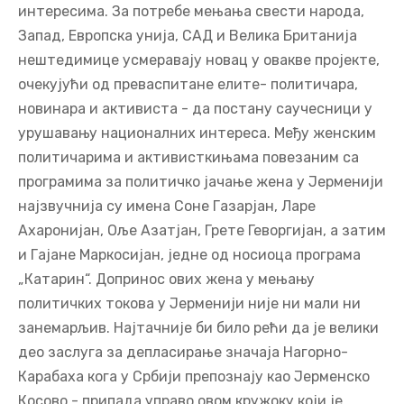
интересима. За потребе мењања свести народа,
Запад, Европска унија, САД и Велика Британија
нештедимице усмеравају новац у овакве пројекте,
очекујући од преваспитане елите- политичара,
новинара и активиста - да постану саучесници у
урушавању националних интереса. Међу женским
политичарима и активисткињама повезаним са
програмима за политичко јачање жена у Јерменији
најзвучнија су имена Соне Газарјан, Ларе
Ахаронијан, Оље Азатјан, Грете Геворгијан, а затим
и Гајане Маркосијан, једне од носиоца програма
„Катарин“. Допринос ових жена у мењању
политичких токова у Јерменији није ни мали ни
занемарљив. Најтачније би било рећи да је велики
део заслуга за депласирање значаја Нагорно-
Карабаха кога у Србији препознају као Јерменско
Косово - припада управо овом кружоку који је