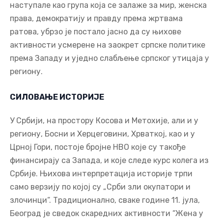
наступале као група која се залаже за мир, женска
права, демократију и правду према жртвама
ратова, убрзо је постало јасно да су њихове
активности усмерене на заокрет српске политике
према Западу и уједно слабљење српског утицаја у
региону.
СИЛОВАЊЕ ИСТОРИЈЕ
У Србији, на простору Косова и Метохије, али и у
региону, Босни и Херцеговини, Хрваткој, као и у
Црној Гори, постоје бројне НВО које су такође
финансирају са Запада, и које следе курс колега из
Србије. Њихова интерпретација историје трпи
само верзију по којој су „Срби зли окупатори и
злочинци“. Традиционално, сваке године 11. јула,
Београд је сведок скаредних активности “Жена у