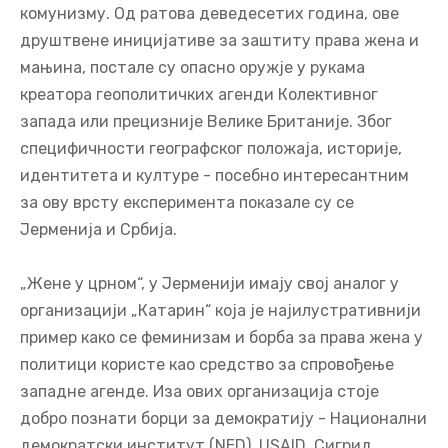
комунизму. Од ратова деведесетих година, ове
друштвене иницијативе за заштиту права жена и
мањина, постале су опасно оружје у рукама
креатора геополитичких агенди Колективног
запада или прецизније Велике Британије. Због
специфичности географског положаја, историје,
идентитета и културе - посебно интересантним
за ову врсту експеримента показале су се
Јерменија и Србија.
„Жене у црном“, у Јерменији имају свој аналог у
организацији „Катарин“ која је најилустративнији
пример како се феминизам и борба за права жена у
политици користе као средство за спровођење
западне агенде. Иза ових организација стоје
добро познати борци за демократију - Национални
демократски институт (NED), USAID, Сигрид