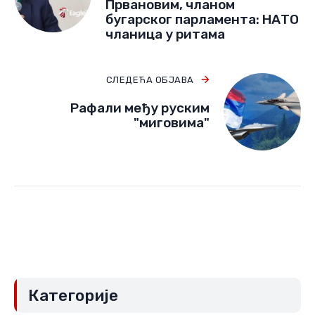
Првановим, чланом
бугарског парламента: НАТО
чланица у ритама
СЛЕДЕЋА ОБЈАВА
Рафали међу руским
"миговима"
Категорије