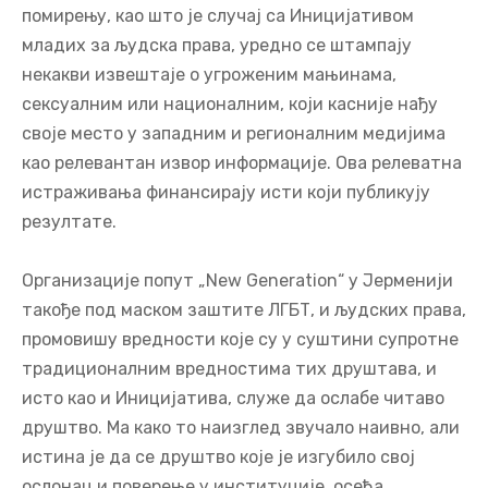
помирењу, као што је случај са Иницијативом
младих за људска права, уредно се штампају
некакви извештаје о угроженим мањинама,
сексуалним или националним, који касније нађу
своје место у западним и регионалним медијима
као релевантан извор информације. Ова релеватна
истраживања финансирају исти који публикују
резултате.
Организације попут „New Generation“ у Јерменији
такође под маском заштите ЛГБТ, и људских права,
промовишу вредности које су у суштини супротне
традиционалним вредностима тих друштава, и
исто као и Иницијатива, служе да ослабе читаво
друштво. Ма како то наизглед звучало наивно, али
истина је да се друштво које је изгубило свој
ослонац и поверење у институције, осећа