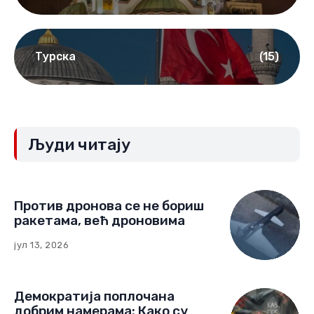
Турска
(15)
Људи читају
Против дронова се не бориш
ракетама, већ дроновима
јул 13, 2026
Демократија поплочана
добрим намерама: Како су