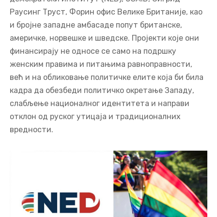
Раусинг Труст, Форин офис Велике Британије, као
и бројне западне амбасаде попут британске,
америчке, норвешке и шведске. Пројекти које они
финансирају не односе се само на подршку
женским правима и питањима равноправности,
већ и на обликовање политичке елите која би била
кадра да обезбеди политичко окретање Западу,
слабљење националног идентитета и направи
отклон од руског утицаја и традиционалних
вредности.