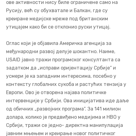
ове активности нису биле ограничене само на
Русију, већ су обухватале и Балкан, где су
креиране медијске мреже под британским
утицајем како би се отклонио руски утицај.
Оглас који је објавила Америчка агенција за
међународни развој делује шокантно. Наиме,
USAID јавно тражи програмског консултанта са
задатком да „исправи оријентацију Србије“ и
усмери је ка западним интересима, посебно у
контексту глобалних сукоба и растућих тензија у
Европи. Ово је отворена најава политичке
интервенције у Србији. Ова иницијатива иде даље
од обичних „развојних програма“. За 141 милион
долара, колико је предвиђено медијима и НВО у
Србији, тражи се једно- директна манипулација
јавним мњењем и креирање новог политичког