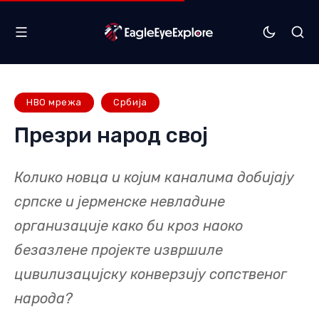
НВО мрежа
Србија
Презри народ свој
Колико новца и којим каналима добијају
српске и јерменске невладине
организације како би кроз наоко
безазлене пројекте извршиле
цивилизацијску конверзију сопственог
народа?