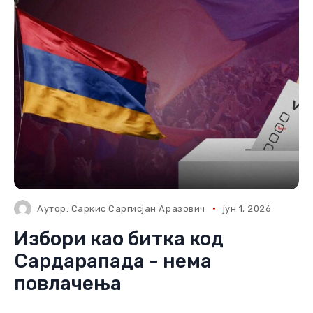
Аутор:
Саркис Саргисјан Аразович
јун 1, 2026
Избори као битка код
Сардарапада - нема
повлачења