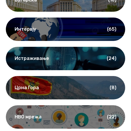
Интервју
(65)
Истраживање
(24)
Црна Гора
(8)
НВО мрежа
(22)