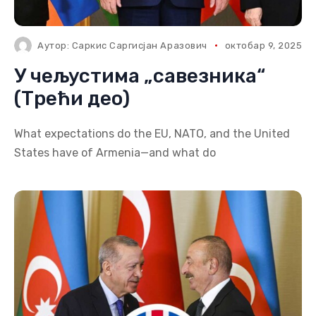
Аутор:
Саркис Саргисјан Аразович
октобар 9, 2025
У чељустима „савезника“
(Трећи део)
What expectations do the EU, NATO, and the United
States have of Armenia—and what do