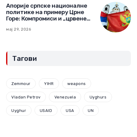
Апорије српске националне
политике на примеру Црне
Горе: Компромиси и „црвене
линије“ (Други део)
мај 29, 2026
Тагови
Zemmour
YIHR
weapons
Vladan Petrov
Venezuela
Uyghurs
Uyghur
USAID
USA
UN