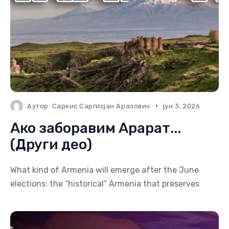
Аутор:
Саркис Саргисјан Аразович
јун 3, 2026
Ако заборавим Арарат...
(Други део)
What kind of Armenia will emerge after the June
elections: the “historical” Armenia that preserves