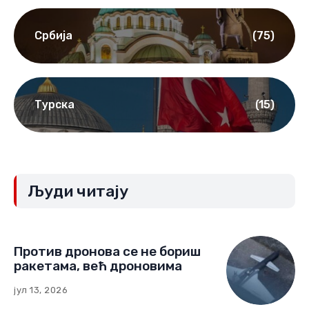
Србија
(75)
Турска
(15)
Људи читају
Против дронова се не бориш
ракетама, већ дроновима
јул 13, 2026