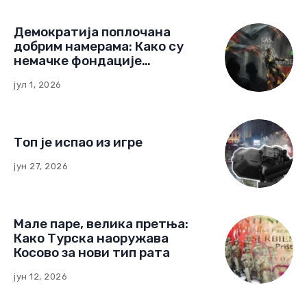
Демократија поплочана
добрим намерама: Како су
немачке фондације
изградиле мрежу утицаја у
јул 1, 2026
Црној Гори
Топ је испао из игре
јун 27, 2026
Мале паре, велика претња:
Како Турска наоружава
Косово за нови тип рата
јун 12, 2026