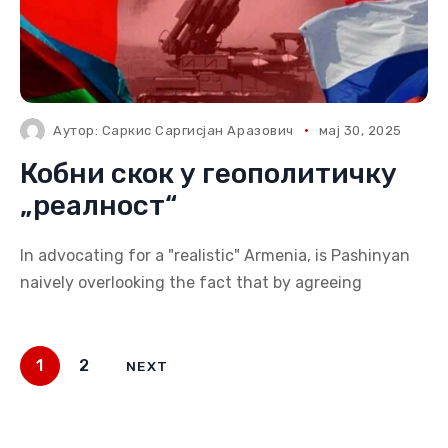
Аутор:
Саркис Саргисјан Аразович
мај 30, 2025
Кобни скок у геополитичку
„реалност“
In advocating for a "realistic" Armenia, is Pashinyan
naively overlooking the fact that by agreeing
1
2
NEXT