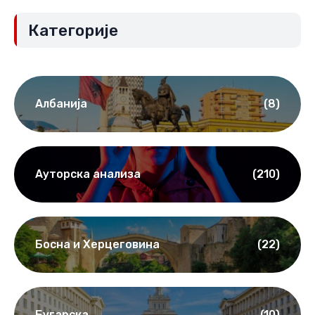
Категорије
Албанија
(8)
Ауторска анализа
(210)
Босна и Херцеговина
(22)
Бугарска
(10)