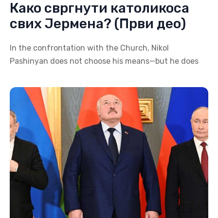
Како свргнути католикоса
свих Јермена? (Први део)
In the confrontation with the Church, Nikol
Pashinyan does not choose his means—but he does