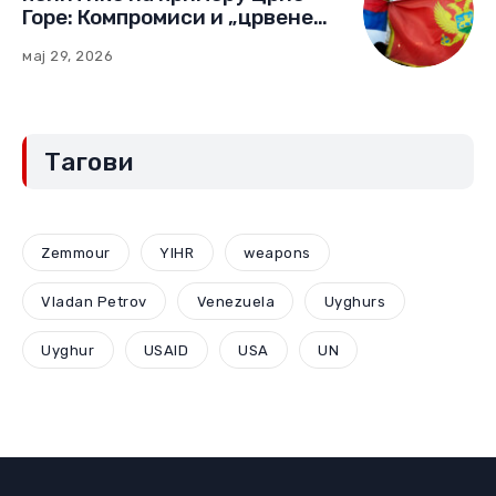
Горе: Компромиси и „црвене
линије“ (Други део)
мај 29, 2026
Тагови
Zemmour
YIHR
weapons
Vladan Petrov
Venezuela
Uyghurs
Uyghur
USAID
USA
UN