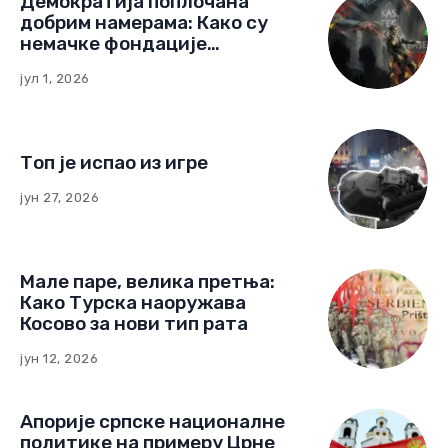
Демократија поплочана
добрим намерама: Како су
немачке фондације
изградиле мрежу утицаја у
јул 1, 2026
Црној Гори
Топ је испао из игре
јун 27, 2026
Мале паре, велика претња:
Како Турска наоружава
Косово за нови тип рата
јун 12, 2026
Апорије српске националне
политике на примеру Црне