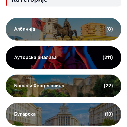
Албанија
(8)
Ауторска анализа
(211)
Босна и Херцеговина
(22)
Бугарска
(10)