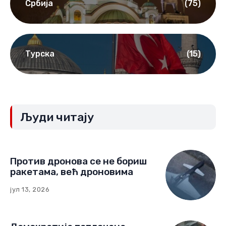
Србија
(75)
Турска
(15)
Људи читају
Против дронова се не бориш
ракетама, већ дроновима
јул 13, 2026