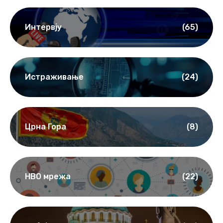
Интервју
(65)
Истраживање
(24)
Црна Гора
(8)
НВО мрежа
(22)