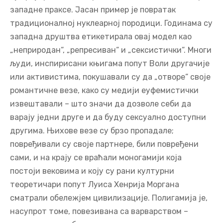
западне праксе. Јасан пример је повратак
традиционалној нуклеарној породици. Годинама су
западна друштва етикетирала овај модел као
„неприродан“, „репресиван“ и „сексистички“. Многи
људи, инспирисани књигама попут Воли другачије
или активистима, покушавали су да „отворе“ своје
романтичне везе, како су медији еуфемистички
извештавали – што значи да дозволе себи да
варају једни друге и да буду сексуално доступни
другима. Њихове везе су брзо пропадале;
повређивали су своје партнере, били повређени
сами, и на крају се враћали моногамији која
постоји вековима и коју су рани културни
теоретичари попут Луиса Хенрија Моргана
сматрали обележјем цивилизације. Полигамија је,
насупрот томе, повезивана са варварством –