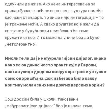
одлучили да живе. Ако нема интересовања за
прилагођавање, већ се сопствена култура намеће
као нови стандард, то више није интеграција – то
је тражење моћи. А свако друштво које жели да
опстане у будућности неизбежно ће томе
пружити отпор. И то може да учини без да буде
„нетолерантно“.
Мислите ли да је међурелигијски дијалог, онако
како се он данас често практикује у Европи,
постао улица у једном смеру која тражи уступке
само од хришћана, док избегава било какву
критику исламских или других верских норми?
Још док сам била у школи, такозвани
„међурелигијски дијалог“ био је велика тема.