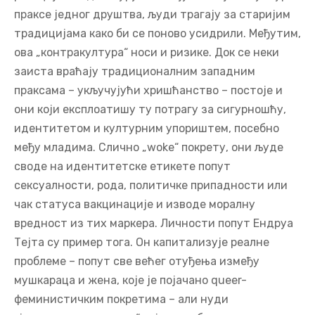
праксе једног друштва, људи трагају за старијим
традицијама како би се поново усидрили. Међутим,
ова „контракултура“ носи и ризике. Док се неки
заиста враћају традиционалним западним
праксама – укључујући хришћанство – постоје и
они који експлоатишу ту потрагу за сигурношћу,
идентитетом и културним упориштем, посебно
међу младима. Слично „woke“ покрету, они људе
своде на идентитетске етикете попут
сексуалности, рода, политичке припадности или
чак статуса вакцинације и изводе моралну
вредност из тих маркера. Личности попут Ендруа
Тејта су пример тога. Он капитализује реалне
проблеме – попут све већег отуђења између
мушкараца и жена, које је појачано queer-
феминистичким покретима – али нуди