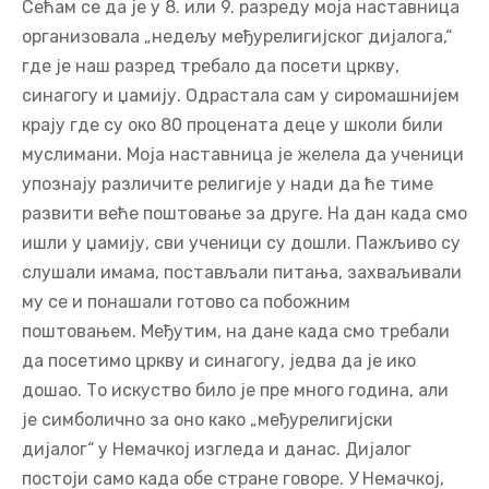
Сећам се да је у 8. или 9. разреду моја наставница
организовала „недељу међурелигијског дијалога,“
где је наш разред требало да посети цркву,
синагогу и џамију. Одрастала сам у сиромашнијем
крају где су око 80 процената деце у школи били
муслимани. Моја наставница је желела да ученици
упознају различите религије у нади да ће тиме
развити веће поштовање за друге. На дан када смо
ишли у џамију, сви ученици су дошли. Пажљиво су
слушали имама, постављали питања, захваљивали
му се и понашали готово са побожним
поштовањем. Међутим, на дане када смо требали
да посетимо цркву и синагогу, једва да је ико
дошао. То искуство било је пре много година, али
је симболично за оно како „међурелигијски
дијалог“ у Немачкој изгледа и данас. Дијалог
постоји само када обе стране говоре. У Немачкој,