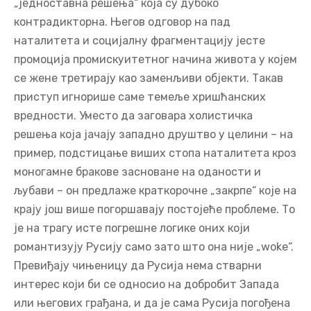
„једноставна решења“ која су дубоко
контрадикторна. Његов одговор на пад
наталитета и социјалну фрагментацију јесте
промоција промискуитетног начина живота у којем
се жене третирају као заменљиви објекти. Такав
приступ игнорише саме темеље хришћанских
вредности. Уместо да заговара холистичка
решења која јачају западно друштво у целини – на
пример, подстицање виших стопа наталитета кроз
моногамне бракове засноване на оданости и
љубави – он предлаже краткорочне „закрпе“ које на
крају још више погоршавају постојеће проблеме. То
је на трагу исте погрешне логике оних који
романтизују Русију само зато што она није „woke“.
Превиђају чињеницу да Русија нема стварни
интерес који би се односио на добробит Запада
или његових грађана, и да је сама Русија погођена