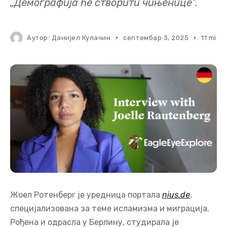
„Демографија ће створити чињенице“.
Аутор:
Данијел Кулачин
септембар 3, 2025
11 mins
Жоел Ротенберг је уредница портала
nius.de
,
специјализована за теме исламизма и миграција.
Рођена и одрасла у Берлину, студирала је