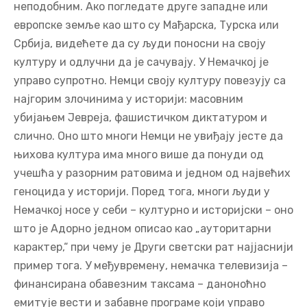
неподобним. Ако погледате друге западне или
европске земље као што су Мађарска, Турска или
Србија, видећете да су људи поносни на своју
културу и одлучни да је сачувају. У Немачкој је
управо супротно. Немци своју културу повезују са
најгорим злочинима у историји: масовним
убијањем Јевреја, фашистичком диктатуром и
слично. Оно што многи Немци не увиђају јесте да
њихова култура има много више да понуди од
учешћа у разорним ратовима и једном од највећих
геноцида у историји. Поред тога, многи људи у
Немачкој носе у себи – културно и историјски – оно
што је Адорно једном описао као „ауторитарни
карактер,“ при чему је Други светски рат најјаснији
пример тога. У међувремену, немачка телевизија –
финансирана обавезним таксама – даноноћно
емитује вести и забавне програме који управо