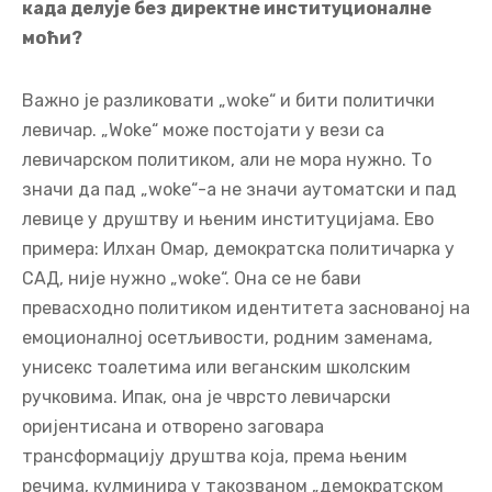
када делује без директне институционалне
моћи?
Важно је разликовати „woke“ и бити политички
левичар. „Woke“ може постојати у вези са
левичарском политиком, али не мора нужно. То
значи да пад „woke“-а не значи аутоматски и пад
левице у друштву и њеним институцијама. Ево
примера: Илхан Омар, демократска политичарка у
САД, није нужно „woke“. Она се не бави
превасходно политиком идентитета заснованој на
емоционалној осетљивости, родним заменама,
унисекс тоалетима или веганским школским
ручковима. Ипак, она је чврсто левичарски
оријентисана и отворено заговара
трансформацију друштва која, према њеним
речима, кулминира у такозваном „демократском