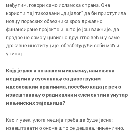
међутим, говори само исламска страна. Она
користи тај такозвани „дијалог“ да би приступила
новцу пореских обвезника кроз државно
финансиране пројекте и, што је још важније, да
продре не само у цивилно друштво већ и у саме
државне институције, обезбеђујући себи моћ и
утицај.
Коју је улога по вашем мишљењу, намењена
медијима у суочавању са двоструким
идеолошким аршинима, посебно када је реч о
извештавању о радикалним елементима унутар
мањинских заједница?
Као и увек, улога медија треба да буде јасна:
извештавати о ономе што се дешава, чињенично,