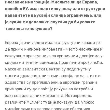
илегалне имиграције. Мислите ли да Европа,
посебно ЕУ, има политичку вољу или структурне
капацитете да усвоји слична ограничења, или
је сувише идеолошки спутана да би уопште
тако нешто покушала?
Европа је очигледно имала структурни капацитет
да прими милионе миграната – често насилнике и
сексуалне преступнике са кривичним досијеима у
својим матичним земљама. Практично преко ноћи,
масовни азилантски центри су подигнути у
многим државама, системи социјалне заштите и
здравства су преплављени, а европски грађани
приморани су да плаћају рачуне за потребе и
захтеве илегалних миграната. Истовремено,
различите MENAP студије показују да, упркос
милијардама из џепова пореских обвезника