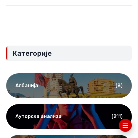
Категорије
Албанија
(8)
Ауторска анализа
(211)