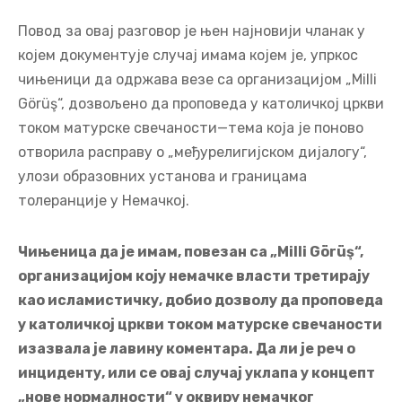
Повод за овај разговор је њен најновији чланак у
којем документује случај имама којем је, упркос
чињеници да одржава везе са организацијом „Milli
Görüş“, дозвољено да проповеда у католичкој цркви
током матурске свечаности—тема која је поново
отворила расправу о „међурелигијском дијалогу“,
улози образовних установа и границама
толеранције у Немачкој.
Чињеница да је имам, повезан са „Milli Görüş“,
организацијом коју немачке власти третирају
као исламистичку, добио дозволу да проповеда
у католичкој цркви током матурске свечаности
изазвала је лавину коментара. Да ли је реч о
инциденту, или се овај случај уклапа у концепт
„нове нормалности“ у оквиру немачког