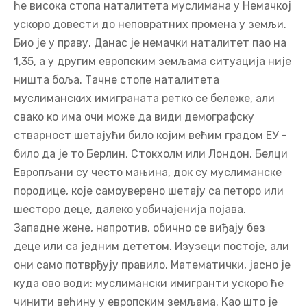
ће висока стопа наталитета муслимана у Немачкој
ускоро довести до неповратних промена у земљи.
Био је у праву. Данас је немачки наталитет пао на
1,35, а у другим европским земљама ситуација није
ништа боља. Тачне стопе наталитета
муслиманских имиграната ретко се бележе, али
свако ко има очи може да види демографску
стварност шетајући било којим већим градом ЕУ –
било да је то Берлин, Стокхолм или Лондон. Белци
Европљани су често мањина, док су муслиманске
породице, које самоуверено шетају са петоро или
шесторо деце, далеко уобичајенија појава.
Западне жене, напротив, обично се виђају без
деце или са једним дететом. Изузеци постоје, али
они само потврђују правило. Математички, јасно је
куда ово води: муслимански имигранти ускоро ће
чинити већину у европским земљама. Као што је