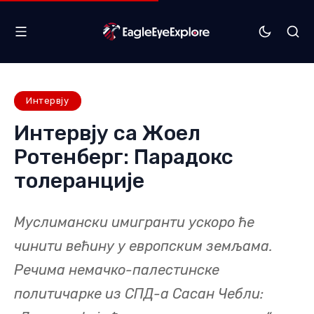
Интервју
Интервју са Жоел
Ротенберг: Парадокс
толеранције
Муслимански имигранти ускоро ће
чинити већину у европским земљама.
Речима немачко-палестинске
политичарке из СПД-а Сасан Чебли: