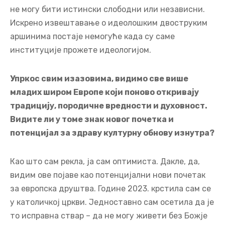
не могу бити истински слободни или независни.
Искрено извештавање о идеолошким двоструким
аршинима постаје немогуће када су саме
институције прожете идеологијом.
Упркос свим изазовима, видимо све више
младих широм Европе који поново откривају
традицију, породичне вредности и духовност.
Видите ли у томе знак новог почетка и
потенцијал за здраву културну обнову изнутра?
Као што сам рекла, ја сам оптимиста. Дакле, да,
видим ове појаве као потенцијални нови почетак
за европска друштва. Године 2023. крстила сам се
у католичкој цркви. Једноставно сам осетила да је
то исправна ствар – да не могу живети без Божје