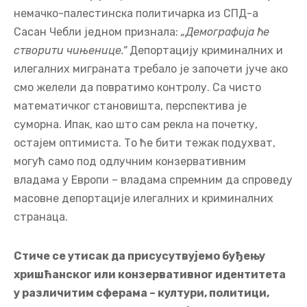
немачко-палестинска политичарка из СПД-а
Сасан Чебли једном признала:
„Демографија ће
створити чињенице.“
Депортацију криминалних и
илегалних миграната требало је започети јуче ако
смо желели да повратимо контролу. Са чисто
математичког становишта, перспектива је
суморна. Ипак, као што сам рекла на почетку,
остајем оптимиста. То ће бити тежак подухват,
могућ само под одлучним конзервативним
владама у Европи – владама спремним да спроведу
масовне депортације илегалних и криминалних
странаца.
Стиче се утисак да присусутвујемо буђењу
хришћанског или конзервативног идентитета
у различитим сферама – култури, политици,