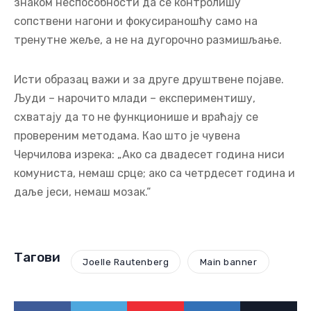
знаком неспособности да се контролишу
сопствени нагони и фокусираношћу само на
тренутне жеље, а не на дугорочно размишљање.
Исти образац важи и за друге друштвене појаве.
Људи – нарочито млади – експериментишу,
схватају да то не функционише и враћају се
провереним методама. Као што је чувена
Черчилова изрека: „Ако са двадесет година ниси
комуниста, немаш срце; ако са четрдесет година и
даље јеси, немаш мозак.“
Тагови
Joelle Rautenberg
Main banner