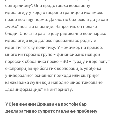
социјализму“. Она представља корозивну
идеологију у којој отворене границе и исламско
право постају норма. Дакле, не бих рекла да је сам
„woke“ постао опаснији. Напротив, он полако
бледи. Оно што расте јесу радикалне левичарске
идеологије које далеко превазилазе родну и
идентитетску политику. У Немачкој, на пример,
многе интересне групе – финансиране новцем
пореских обвезника преко НВО – гурају идеје попут
експропријације богатих корпорација, увођења
универзалног основног прихода или оштријег
кажњавања људи који наводно шире такозване
„дезинформације“ на интернету.
У Сједињеним Државама постоји бар
декларативно супротстављање проблему