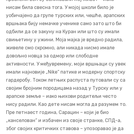
нисам била свесна тога. У мојој школи било је
уобичајено да групе турских или, чешће, арапских
вршњака бију немачке ученике само зато што би
одбили да се закуну на Куран или што су имали
свињетину у ужини. Моја мајка је вредно радила,
живеле смо скромно, али никада нисмо имале
довољно новца за одмор или слободне
активности. У међувремену, моји вршњаци су увек
имали најновије „Nike“ патике и модерну спортску
гардеробу. Током летњих распуста путовали су са
својим бројним породицама назад у Турску или у
арапске земље – иако њихови родитељи често
нису радили. Као дете нисам могла да разумем то.
Пре петнаест година, Сарацин – који је био
„канселован“ и избачен из своје странке, СПД-а,
због својих критичких ставова – упозоравао је да