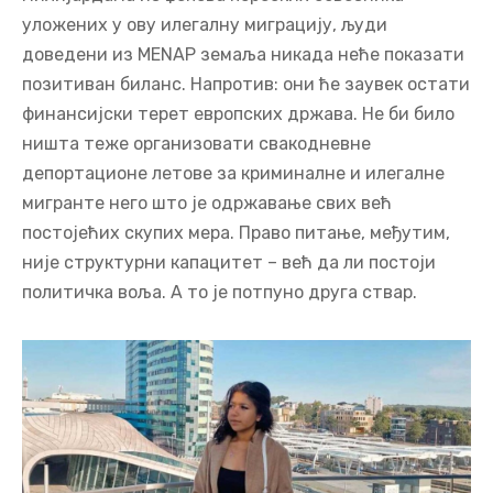
уложених у ову илегалну миграцију, људи
доведени из MENAP земаља никада неће показати
позитиван биланс. Напротив: они ће заувек остати
финансијски терет европских држава. Не би било
ништа теже организовати свакодневне
депортационе летове за криминалне и илегалне
мигранте него што је одржавање свих већ
постојећих скупих мера. Право питање, међутим,
није структурни капацитет – већ да ли постоји
политичка воља. А то је потпуно друга ствар.