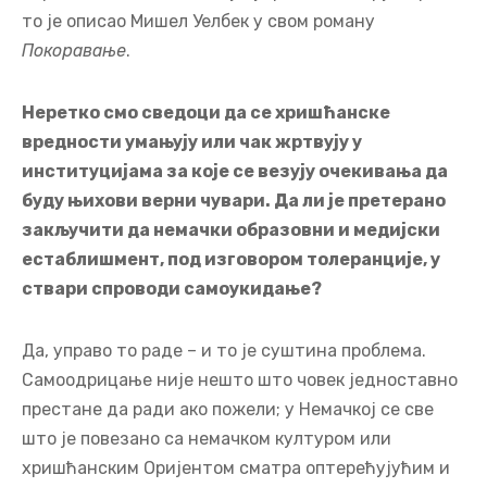
то је описао Мишел Уелбек у свом роману
Покоравање
.
Неретко смо сведоци да се хришћанске
вредности умањују или чак жртвују у
институцијама за које се везују очекивања да
буду њихови верни чувари. Да ли је претерано
закључити да немачки образовни и медијски
естаблишмент, под изговором толеранције, у
ствари спроводи самоукидање?
Да, управо то раде – и то је суштина проблема.
Самоодрицање није нешто што човек једноставно
престане да ради ако пожели; у Немачкој се све
што је повезано са немачком културом или
хришћанским Оријентом сматра оптерећујућим и