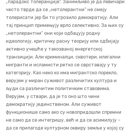
„парадокс толеранције“. Занимљиво је да левичари
често тврде да се „нетолерантни“ не смеју
толерисати јер би то угрозило демократију. Али
тај принцип примењују врло селективно. За њих су
„нетолерантни“ они који одбацују родну
идеологију, критичку расну теорију или одбијају
активно учешће у такозваној енергетској
транзицији. Али криминалци, сквотери, илегални
мигранти и исламисти ретко се сврставају у ту
категорију. Као неко ко има мигрантско порекло,
верујем у миран суживот различитих култура и
људи са различитим политичким ставовима.
Верујем, у ствари, да је то оно што чини
демократију јединственом. Али суживот
функционише само ако су новопридошли спремни
не само да се интегришу, већ и да се асимилују –
да се прилагоде културном оквиру земље у којој су