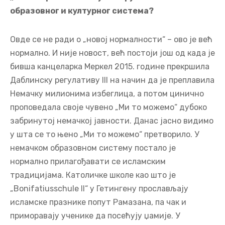
образовног и културног система?
Овде се не ради о „новој нормалности“ – ово је већ
нормално. И није новост, већ постоји још од када је
бивша канцеларка Меркел 2015. године прекршила
Даблинску регулативу III на начин да је преплавила
Немачку милионима избеглица, а потом цинично
проповедала своје чувено „Ми то можемо“ дубоко
забринутој немачкој јавности. Данас јасно видимо
у шта се то њено „Ми то можемо“ претворило. У
немачком образовном систему постало је
нормално прилагођавати се исламским
традицијама. Католичке школе као што је
„Bonifatiusschule II“ у Гетингену прослављају
исламске празнике попут Рамазана, па чак и
приморавају ученике да посећују џамије. У