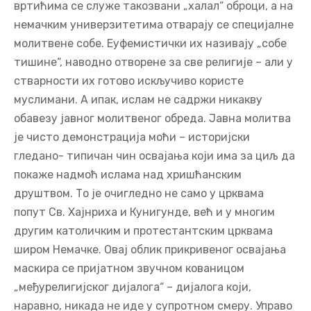
вртићима се служе такозвани „халал“ оброци, а на
немачким универзитетима отварају се специјалне
молитвене собе. Еуфемистички их називају „собе
тишине“, наводно отворене за све религије – али у
стварности их готово искључиво користе
муслимани. А ипак, ислам не садржи никакву
обавезу јавног молитвеног обреда. Јавна молитва
је чисто демонстрација моћи – историјски
гледано- типичан чин освајања који има за циљ да
покаже надмоћ ислама над хришћанским
друштвом. То је очигледно не само у црквама
попут Св. Хајнриха и Кунигунде, већ и у многим
другим католичким и протестантским црквама
широм Немачке. Овај облик прикривеног освајања
маскира се пријатном звучном кованицом
„међурелигијског дијалога“ – дијалога који,
наравно, никада не иде у супротном смеру. Управо