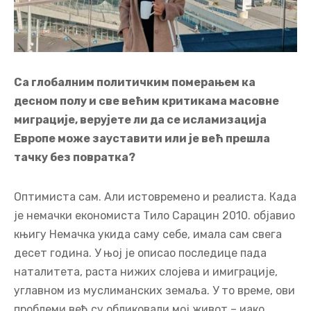
Са глобалним политичким померањем ка
десном полу и све већим критикама масовне
миграције, верујете ли да се исламизација
Европе може зауставити или је већ прешла
тачку без повратка?
Оптимиста сам. Али истовремено и реалиста. Када
је немачки економиста Тило Сарацин 2010. објавио
књигу Немачка укида саму себе, имала сам свега
десет година. У њој је описао последице пада
наталитета, раста нижих слојева и имиграције,
углавном из муслиманских земаља. У то време, ови
проблеми већ су обликовали мој живот – иако