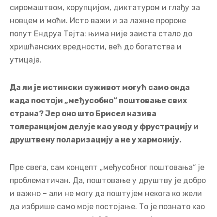
сиромаштвом, корупцијом, диктатуром и глађу за
новцем и моћи. Исто важи и за лажне пророке
попут Ендруа Тејта: њима није заиста стало до
хришћанских вредности, већ до богатства и
утицаја.
Да ли је истински суживот могућ само онда
када постоји „међусобно“ поштовање свих
страна? Јер оно што Брисел назива
толеранцијом делује као увод у фрустрацију и
друштвену поларизацију а не у хармонију.
Пре свега, сам концепт „међусобног поштовања“ је
проблематичан. Да, поштовање у друштву је добро
и важно – али не могу да поштујем некога ко жели
да избрише само моје постојање. То је познато као