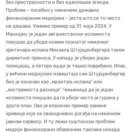
без пристрасности и без идеолошке агенде.
Проблем – посебно у немачким државно
финансираним медијима – јесте што се то често
не дешава. Узмимо пример од 31. маја 2024. У
Манхајму је један авганистански исламиста
покушао да убоде ножем познатог немачког
критичара ислама Михаела Штурценбергера током
директног преноса. У нападу је убијен један
полицајац, а петоро људи је тешко повређено. Ипак,
у већини медијских извештаја сам Штурценбергер
био је означен као „мрзитељ ислама“ или
„екстремиста деснице“. Чињеница да је један
исламиста покушао да га убије често је гурана у
други план. Ово је класичан пример замене
кривице које се свакодневно догађа на немачком
јавном сервису. И ту лежи суштински проблем:
медији финансирани обавезним таксама никада