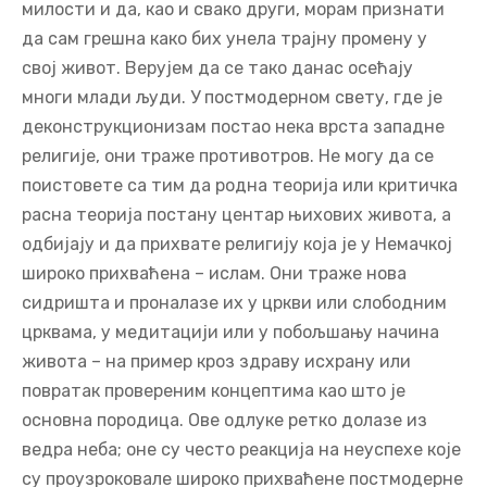
милости и да, као и свако други, морам признати
да сам грешна како бих унела трајну промену у
свој живот. Верујем да се тако данас осећају
многи млади људи. У постмодерном свету, где је
деконструкционизам постао нека врста западне
религије, они траже противотров. Не могу да се
поистовете са тим да родна теорија или критичка
расна теорија постану центар њихових живота, а
одбијају и да прихвате религију која је у Немачкој
широко прихваћена – ислам. Они траже нова
сидришта и проналазе их у цркви или слободним
црквама, у медитацији или у побољшању начина
живота – на пример кроз здраву исхрану или
повратак провереним концептима као што је
основна породица. Ове одлуке ретко долазе из
ведра неба; оне су често реакција на неуспехе које
су проузроковале широко прихваћене постмодерне