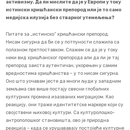
активизму. Да ли мислите да је у Европи у току
истински хришћански препород или је то само
медијска илузија без стварног утемељења?
Питате за „истинско“ хришћански препород.
Нисам сигурна да би се у потпуности слажила са
полазном претпоставком. Слажем се да је у току
неки вид хришћанског препорода али да ли је тај
препород заиста аутентичан, укорењен у самим
вредностима хришћанства – у то нисам сигурна.
Оно што уочавам јесте да многи људи у западним
земљама све више постају свесни глобалних
културних промена изазваних миграцијом. Као
реакцију, они траже идентитетске маркере који су
својствени њиховој култури. Са културолошко-
антрополошког становишта, ово је природна
реакција – када се урушававају постојеће културне