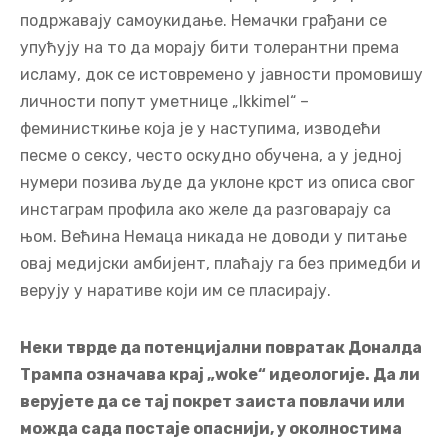
подржавају самоукидање. Немачки грађани се
упућују на то да морају бити толерантни према
исламу, док се истовремено у јавности промовишу
личности попут уметнице „Ikkimel“ –
феминисткиње која је у наступима, изводећи
песме о сексу, често оскудно обучена, а у једној
нумери позива људе да уклоне крст из описа свог
инстаграм профила ако желе да разговарају са
њом. Већина Немаца никада не доводи у питање
овај медијски амбијент, плаћају га без примедби и
верују у наративе који им се пласирају.
Неки тврде да потенцијални повратак Доналда
Трампа означава крај „woke“ идеологије. Да ли
верујете да се тај покрет заиста повлачи или
можда сада постаје опаснији, у околностима