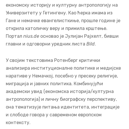
економску историју и културну антропологију на
Универзитету у Гетингену. Као ћерка имама из
Гане и немачке евангелисткиње, прошле године је
открила католичку веру и примила крштење.
Портал
nius.de
основао је Јулијан Рајхелт, бивши
главни и одговорни уредник листа
Bild
.
У својим текстовима Ротенберг критички
анализира институционалне политике и медијске
наративе у Немачкој, посебно у пресеку религије,
миграција и јавних политика. Комбинујући
академски увид (економска историја/културна
антропологија) и личну биографску перспективу,
она тематизује питања идентитета, интеграције
и слободе говора у савременом европском
контексту.