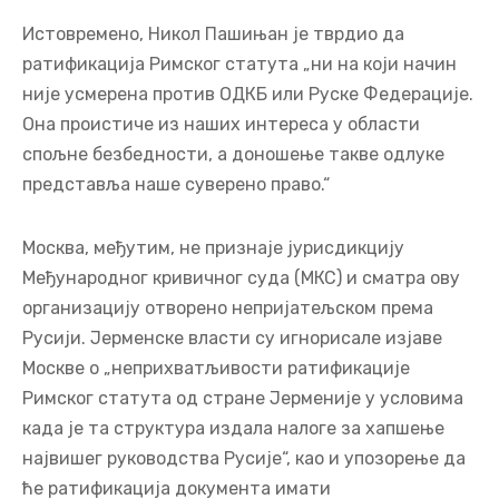
Истовремено, Никол Пашињан је тврдио да
ратификација Римског статута „ни на који начин
није усмерена против ОДКБ или Руске Федерације.
Она проистиче из наших интереса у области
спољне безбедности, а доношење такве одлуке
представља наше суверено право.“
Москва, међутим, не признаје јурисдикцију
Међународног кривичног суда (МКС) и сматра ову
организацију отворено непријатељском према
Русији. Јерменске власти су игнорисале изјаве
Москве о „неприхватљивости ратификације
Римског статута од стране Јерменије у условима
када је та структура издала налоге за хапшење
највишег руководства Русије“, као и упозорење да
ће ратификација документа имати