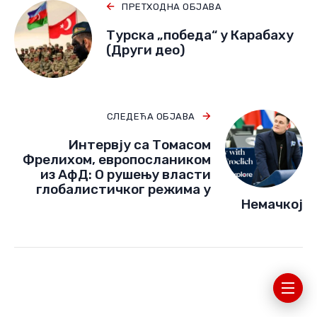
ПРЕТХОДНА ОБЈАВА
Турска „победа“ у Карабаху
(Други део)
СЛЕДЕЋА ОБЈАВА
Интервју са Томасом
Фрелихом, европослаником
из АфД: О рушењу власти
глобалистичког режима у
Немачкој