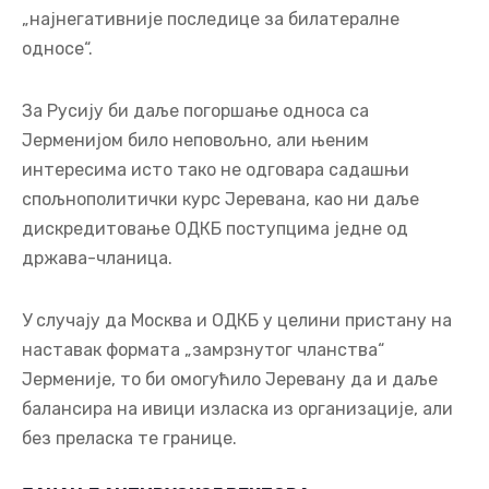
„најнегативније последице за билатералне
односе“.
За Русију би даље погоршање односа са
Јерменијом било неповољно, али њеним
интересима исто тако не одговара садашњи
спољнополитички курс Јеревана, као ни даље
дискредитовање ОДКБ поступцима једне од
држава-чланица.
У случају да Москва и ОДКБ у целини пристану на
наставак формата „замрзнутог чланства“
Јерменије, то би омогућило Јеревану да и даље
балансира на ивици изласка из организације, али
без преласка те границе.