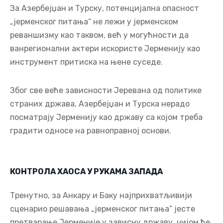
За Азербејџан и Турску, потенцијална опасност
„јерменског питања“ не лежи у јерменском
реваншизму као таквом, већ у могућности да
ванрегионални актери искористе Јерменију као
инструмент притиска на њене суседе.
Због све веће зависности Јеревана од политике
страних држава, Азербејџан и Турска нерадо
посматрају Јерменију као државу са којом треба
градити односе на равноправној основи.
КОНТРОЛА ХАОСА У РУКАМА ЗАПАДА
Тренутно, за Анкару и Баку најприхватљивији
сценарио решавања „јерменског питања“ јесте
претварање Јерменије у зависну државу, чијом ће