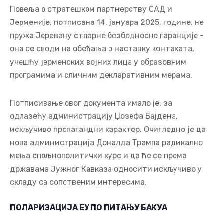
Повеља о стратешком партнерству САД и
Јерменије, потписана 14. јануара 2025. године, не
пружа Јеревану стварне безбедносне гаранције -
она се своди на обећања о наставку контаката,
учешћу јерменских војних лица у образовним
програмима и сличним декларативним мерама.
Потписивање овог документа имало је, за
одлазећу администрацију Џозефа Бајдена,
искључиво пропагандни карактер. Очигледно је да
нова администрација Доналда Трампа радикално
мења спољнополитички курс и да ће се према
државама Јужног Кавказа односити искључиво у
складу са сопственим интересима.
ПОЛАРИЗАЦИЈА ЕУ ПО ПИТАЊУ БАКУА