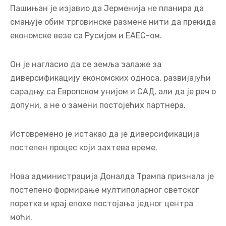
Пашињан је изјавио да Јерменија не планира да
смањује обим трговинске размене нити да прекида
економске везе са Русијом и ЕАЕС-ом.
Он је нагласио да се земља залаже за
диверсификацију економских односа, развијајући
сарадњу са Европском унијом и САД, али да је реч о
допуни, а не о замени постојећих партнера.
Истовремено је истакао да је диверсификација
постепен процес који захтева време.
Нова администрација Доналда Трампа признала је
постепено формирање мултиполарног светског
поретка и крај епохе постојања једног центра
моћи.