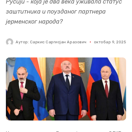
Русији - која је два века уживала статус
заштитника и поузданог партнера
јерменског народа?
Аутор:
Саркис Саргисјан Аразович
октобар 9, 2025