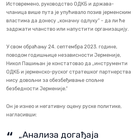
Истовремено, руководство ОДКБ и држава-
чланица више пута је упућивало позив јерменским
властима да донесу „коначну одлуку“ - да ли ће
задржати чланство или напустити организацију.
У свом обраћању 24. септембра 2023. године,
поводом годишњице независности Јерменије,
Никол Пашињан је констатовао да „инструменти
ОДКБ и јерменско-руског стратешког партнерства
нису довољни за обезбеђивање спољне
безбедности Јерменије.“
Он је изнео и негативну оцену руске политике,
нагласивши:
„Анализа догађаја