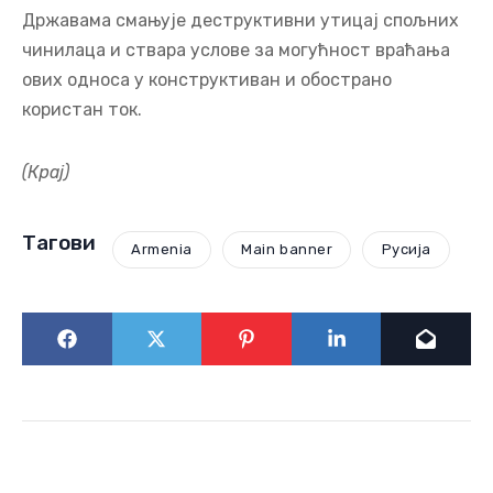
Државама смањује деструктивни утицај спољних
чинилаца и ствара услове за могућност враћања
ових односа у конструктиван и обострано
користан ток.
(Крај)
Тагови
Armenia
Main banner
Русија