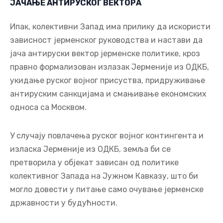
ЈАЧАЊЕ АНТИРУСКОГ ВЕКТОРА
Ипак, колективни Запад има прилику да искористи
зависност јерменског руководства и настави да
јача антируски вектор јерменске политике, кроз
правно формализован излазак Јерменије из ОДКБ,
укидање руског војног присуства, придруживање
антируским санкцијама и смањивање економских
односа са Москвом.
У случају повлачења руског војног контингента и
изласка Јерменије из ОДКБ, земља би се
претворила у објекат зависан од политике
колективног Запада на Јужном Кавказу, што би
могло довести у питање само очување јерменске
државности у будућности.