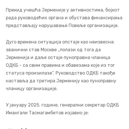
Прекид учешћа Јерменије у активностима, бојкот
рада руководећих органа и обустава финансирања
представљају нарушавање Повеље организације.
Дуго времена ситуација опстаје као неизвесна:
званични став Москве „полази од тога да
Јерменија и даље остаје пуноправна чланица
ОДКБ - са свим правима и обавезама које из тог
статуса произилазе“. Руководство ОДКБ такође
наставља да третира Јерменију као пуноправну
чланицу организације.
У јануару 2025. године, генерални секретар ОДКБ
Имангали Тасмагамбетов изјавио је: