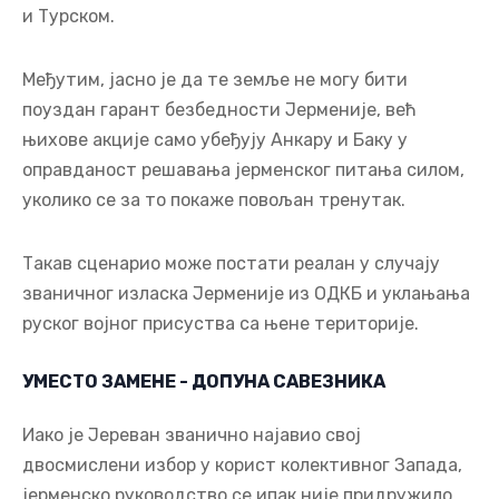
и Турском.
Међутим, јасно је да те земље не могу бити
поуздан гарант безбедности Јерменије, већ
њихове акције само убеђују Анкару и Баку у
оправданост решавања јерменског питања силом,
уколико се за то покаже повољан тренутак.
Такав сценарио може постати реалан у случају
званичног изласка Јерменије из ОДКБ и уклањања
руског војног присуства са њене територије.
УМЕСТО ЗАМЕНЕ - ДОПУНА САВЕЗНИКА
Иако је Јереван званично најавио свој
двосмислени избор у корист колективног Запада,
јерменско руководство се ипак није придружило