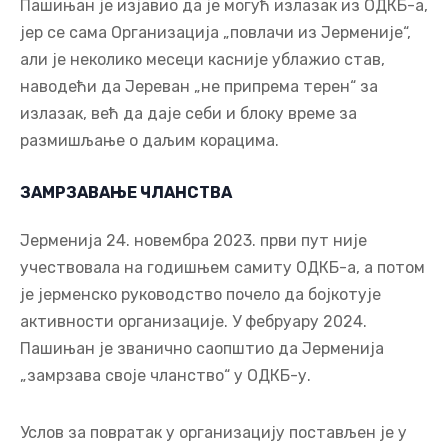
Пашињан је изјавио да је могућ излазак из ОДКБ-а,
јер се сама Организација „повлачи из Јерменије“,
али је неколико месеци касније ублажио став,
наводећи да Јереван „не припрема терен“ за
излазак, већ да даје себи и блоку време за
размишљање о даљим корацима.
ЗАМРЗАВАЊЕ ЧЛАНСТВА
Јерменија 24. новембра 2023. први пут није
учествовала на годишњем самиту ОДКБ-а, а потом
је јерменско руководство почело да бојкотује
активности организације. У фебруару 2024.
Пашињан је званично саопштио да Јерменија
„замрзава своје чланство“ у ОДКБ-у.
Услов за повратак у организацију постављен је у