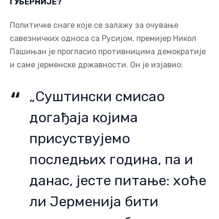
ГУБЕРНИЈЕ?
Политичке снаге које се залажу за очување
савезничких односа са Русијом, премијер Никол
Пашињан је прогласио противницима демократије
и саме јерменске државности. Он је изјавио:
„Суштински смисао
догађаја којима
присуствујемо
последњих година, па и
данас, јесте питање: хоће
ли Јерменија бити