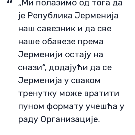
„Ми полазимо од тога да
је Република Јерменија
наш савезник и да све
наше обавезе према
Јерменији остају на
снази“, додајући да се
Јерменија у сваком
тренутку може вратити
пуном формату учешћа у
раду Организације.