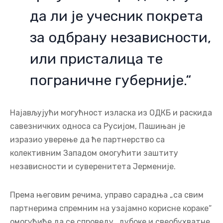
да ли је учесник покрета
за одбрану независности,
или присталица те
пограничне губерније.“
Најављујући могућност изласка из ОДКБ и раскида
савезничких односа са Русијом, Пашињан је
изразио уверење да ће партнерство са
колективним Западом омогућити заштиту
независности и суверенитета Јерменије.
Према његовим речима, управо сарадња „са свим
партнерима спремним на узајамно корисне кораке“
омогућиће да се спроведу „дубоке и свеобухватне