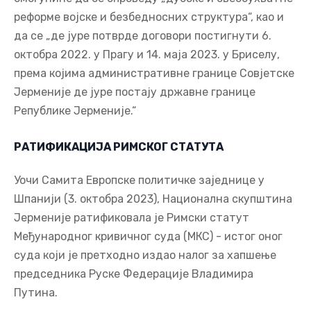
реформе војске и безбедносних структура“, као и
да се „де јуре потврде договори постигнути 6.
октобра 2022. у Прагу и 14. маја 2023. у Бриселу,
према којима административне границе Совјетске
Јерменије де јуре постају државне границе
Републике Јерменије.“
РАТИФИКАЦИЈА РИМСКОГ СТАТУТА
Уочи Самита Европске политичке заједнице у
Шпанији (3. октобра 2023), Национална скупштина
Јерменије ратификовала је Римски статут
Међународног кривичног суда (МКС) - истог оног
суда који је претходно издао налог за хапшење
председника Руске Федерације Владимира
Путина.