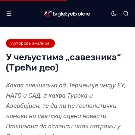
Ауторска анализа
У чељустима „савезника“
(Трећи део)
Каква очекивања од Јерменије имају ЕУ,
НАТО и САД, а каква Турска и
Азербејџан, те да ли ће геополитички
ломови на светској сцени навести
Пашињана да ослонац ипак потражи у