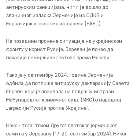
антируским санкцијама, нити је дошло до
званичног изласка Јерменије из ОДКБ и
Евроазијског економског савеза (ЕАЕС).
На позадини промене ситуације на украјинском
фронту у корист Русије, Јереван је почео да
показује помирљиве гестове према Москви.
Тако је у септембру 2024. године Јерменија
одбила да потпише антируску декларацију Савета
Европе, која је позивала на подршку истрази
Међународног кривичног суда (МКС) о наводној
„агресији Русије против Украјине“.
Након тога, током Другог светског јерменског
самита у Јеревану (17–20. септембар 2024), Никол