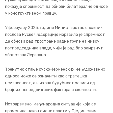
показује спремност да обнови билатералне односе
у конструктивном правцу.
У фебруару 2025. године Министарство спољних
послова Руске Федерације изразило је спремност
да обнови рад тростране радне групе на нивоу
потпредседника влада, чији је рад био замрзнут
због става Јеревана.
Тренутно стање руско-јерменских међудржавних
односа може се означити као стратешка
неизвесност, а њихова будућност зависи од
бројних непредвидивих фактора и околности.
Истовремено, међународна ситуација која се
променила након смене власти у Сједињеним