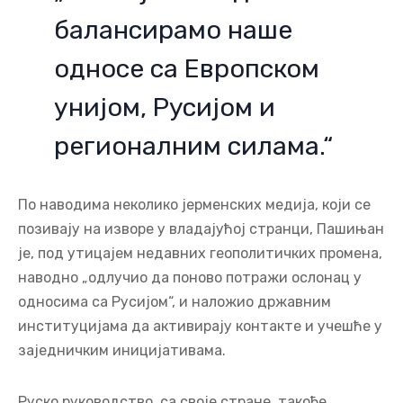
балансирамо наше
односе са Европском
унијом, Русијом и
регионалним силама.“
По наводима неколико јерменских медија, који се
позивају на изворе у владајућој странци, Пашињан
је, под утицајем недавних геополитичких промена,
наводно „одлучио да поново потражи ослонац у
односима са Русијом“, и наложио државним
институцијама да активирају контакте и учешће у
заједничким иницијативама.
Руско руководство, са своје стране, такође