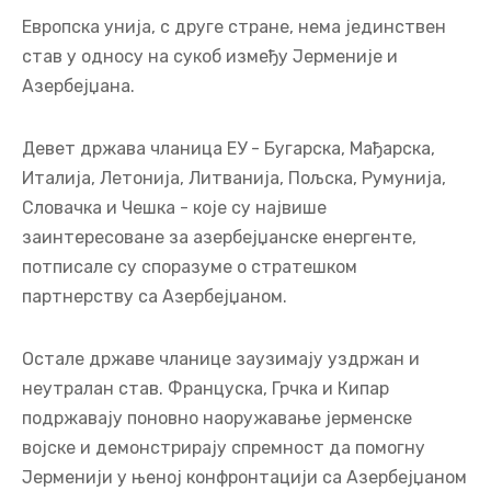
Европска унија, с друге стране, нема јединствен
став у односу на сукоб између Јерменије и
Азербејџана.
Девет држава чланица ЕУ - Бугарска, Мађарска,
Италија, Летонија, Литванија, Пољска, Румунија,
Словачка и Чешка - које су највише
заинтересоване за азербејџанске енергенте,
потписале су споразуме о стратешком
партнерству са Азербејџаном.
Остале државе чланице заузимају уздржан и
неутралан став. Француска, Грчка и Кипар
подржавају поновно наоружавање јерменске
војске и демонстрирају спремност да помогну
Јерменији у њеној конфронтацији са Азербејџаном