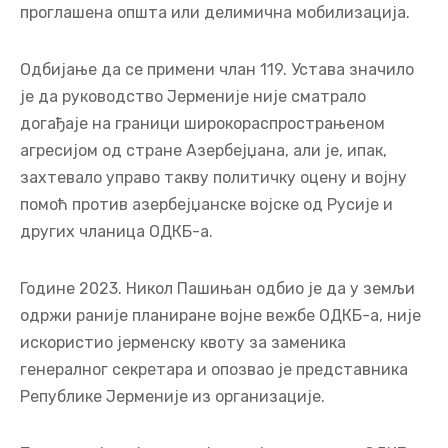
проглашена општа или делимична мобилизација.
Одбијање да се примени члан 119. Устава значило
је да руководство Јерменије није сматрало
догађаје на граници широкораспрострањеном
агресијом од стране Азербејџана, али је, ипак,
захтевало управо такву политичку оцену и војну
помоћ против азербејџанске војске од Русије и
других чланица ОДКБ-а.
Године 2023. Никол Пашињан одбио је да у земљи
одржи раније планиране војне вежбе ОДКБ-а, није
искористио јерменску квоту за заменика
генералног секретара и опозвао је представника
Републике Јерменије из организације.