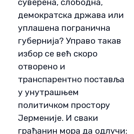
суверена, слободна,
демократска држава или
уплашена погранична
губернија? Управо такав
избор се већ скоро
отворено и
транспарентно поставља
у унутрашњем
политичком простору
Јерменије. И сваки
грађанин мора да одлучи: