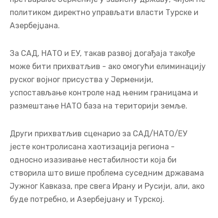
политиком директно управљати власти Турске и
Азербејџана.
За САД, НАТО и ЕУ, такав развој догађаја такође
може бити прихватљив - ако омогући елиминацију
руског војног присуства у Јерменији,
успостављање контроле над њеним границама и
размештање НАТО база на територији земље.
Други прихватљив сценарио за САД/НАТО/ЕУ
јесте контролисана хаотизација региона -
односно изазивање нестабилности која би
створила што више проблема суседним државама
Јужног Кавказа, пре свега Ирану и Русији, али, ако
буде потребно, и Азербејџану и Турској.