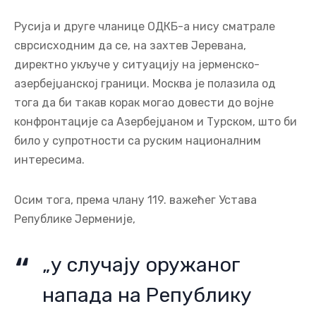
Русија и друге чланице ОДКБ-а нису сматрале
сврсисходним да се, на захтев Јеревана,
директно укључе у ситуацију на јерменско-
азербејџанској граници. Москва је полазила од
тога да би такав корак могао довести до војне
конфронтације са Азербејџаном и Турском, што би
било у супротности са руским националним
интересима.
Осим тога, према члану 119. важећег Устава
Републике Јерменије,
„у случају оружаног
напада на Републику