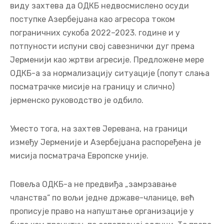
виду захтева да ОДКБ недвосмислено осуди
поступке Азербејџана као агресора током
пограничних сукоба 2022–2023. године и у
потпуности испуни свој савезнички дуг према
Јерменији као жртви агресије. Предложене мере
ОДКБ-а за нормализацију ситуације (попут слања
посматрачке мисије на границу и слично)
јерменско руководство је одбило.
Уместо тога, на захтев Јеревана, на граници
између Јерменије и Азербејџана распоређена је
мисија посматрача Европске уније.
Повеља ОДКБ-а не предвиђа „замрзавање
чланства“ по вољи једне државе-чланице, већ
прописује право на напуштање организације у