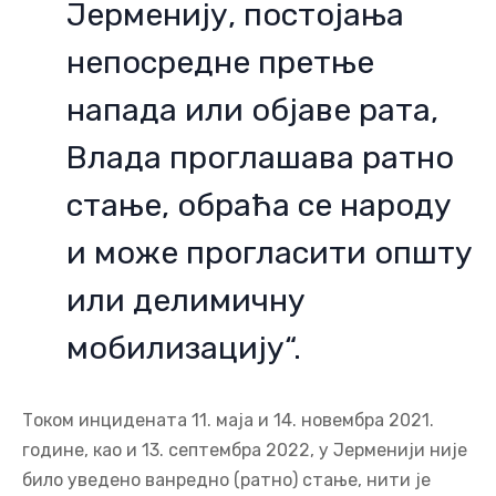
Јерменију, постојања
непосредне претње
напада или објаве рата,
Влада проглашава ратно
стање, обраћа се народу
и може прогласити општу
или делимичну
мобилизацију“.
Током инцидената 11. маја и 14. новембра 2021.
године, као и 13. септембра 2022, у Јерменији није
било уведено ванредно (ратно) стање, нити је