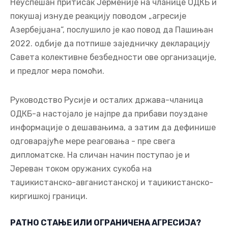
Неуспешан притисак Јерменије на чланице ОДКБ и
покушај изнуде реакцију поводом „агресије
Азербејџана“, послушило је као повод да Пашињан
2022. одбије да потпише заједничку декларацију
Савета колективне безбедности ове организације,
и предлог мера помоћи.
Руководство Русије и осталих држава-чланица
ОДКБ-а настојало је најпре да прибави поуздане
информације о дешавањима, а затим да дефинише
одговарајуће мере реаговања - пре свега
дипломатске. На сличан начин поступао је и
Јереван током оружаних сукоба на
таџикистанско-авганистанској и таџикистанско-
киргишкој граници.
РАТНО СТАЊЕ ИЛИ ОГРАНИЧЕНА АГРЕСИЈА?