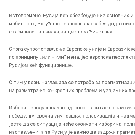
Истовремено, Русија већ обезбеђује низ основних 
мобилност, могућност запошљавања без додатних п
стабилност за значајан део домаћинстава.
Стога супротстављање Европске уније и Евроазијске
по принципу „или - или“ нема, јер европска перспек
Русијом већ функционише.
С тим у вези, наглашава се потреба за прагматизац
на разматрање конкретних проблема и узајамних пр
Избори не дају коначан одговор на питање политичк
победу, дугорочна унутрашња поларизација и надме
јесте да се ситуација неће окончати изборима: пол
настављени, а за Русију је важно да задржи прагмат