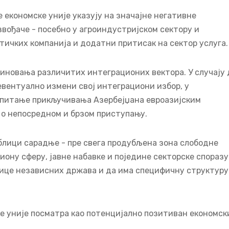
 економске уније указују на значајне негативне
вођаче - посебно у агроиндустријском сектору и
тичких компанија и додатни притисак на сектор услуга.
биновања различитих интеграционих вектора. У случају 
 евентуално измени свој интеграциони избор, у
а питање прикључивања Азербејџана евроазијским
и о непосредном и брзом приступању.
блици сарадње - пре свега продубљена зона слободне
ону сферу, јавне набавке и поједине секторске споразу
днице независних држава и да има специфичну структуру
е уније посматра као потенцијално позитиван економск