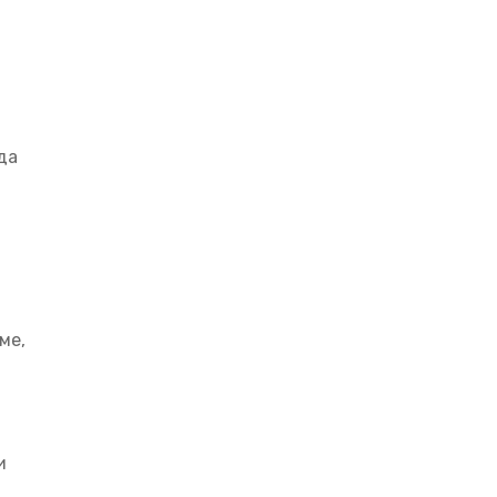
да
ме,
и