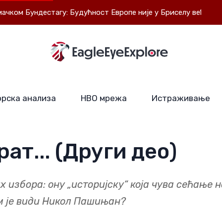
ундестагу: Будућност Европе није у Бриселу већ у сувереним
рска анализа
НВО мрежа
Истраживање
ат... (Други део)
 избора: ону „историјску“ која чува сећање н
ом је види Никол Пашињан?