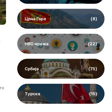
Црна Гора
(8)
у
НВО мрежа
(22)
Србија
(75)
то
Турска
(15)