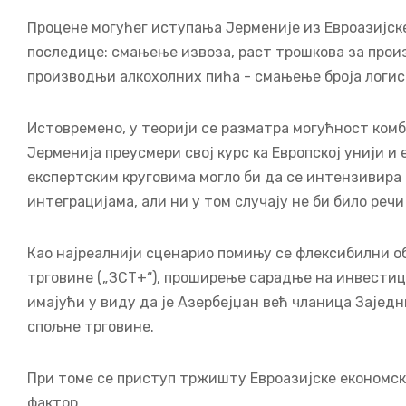
Процене могућег иступања Јерменије из Евроазијске
последице: смањење извоза, раст трошкова за произ
производњи алкохолних пића - смањење броја логис
Истовремено, у теорији се разматра могућност ком
Јерменија преусмери свој курс ка Европској унији и
експертским круговима могло би да се интензивир
интеграцијама, али ни у том случају не би било реч
Као најреалнији сценарио помињу се флексибилни о
трговине („ЗСТ+“), проширење сарадње на инвестици
имајући у виду да је Азербејџан већ чланица Заје
спољне трговине.
При томе се приступ тржишту Евроазијске економск
фактор.