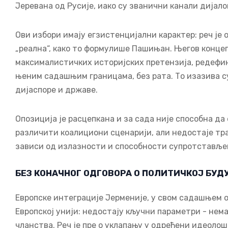
Јеревана од Русије, иако су званични канали дијало
Ови избори имају егзистенцијални карактер: реч је 
„реална“, како то формулише Пашињан. Његов конце
максималистичких историјских претензија, редефин
њеним садашњим границама, без рата. То изазива с
дијаспоре и државе.
Опозиција је расцепкана и за сада није способна д
различити коалициони сценарији, али недостаје тра
зависи од излазности и способности супротстављен
БЕЗ КОНАЧНОГ ОДГОВОРА О ПОЛИТИЧКОЈ БУ
Европске интеграције Јерменије, у свом садашњем о
Европској унији: недостају кључни параметри - нем
чланства. Реч је пре о уклапању у одређени идеолош