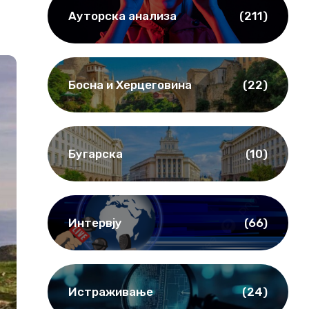
Ауторска анализа
(211)
Босна и Херцеговина
(22)
Бугарска
(10)
Интервју
(66)
Истраживање
(24)