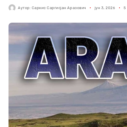
Аутор:
Саркис Саргисјан Аразович
јун 3, 2026
5