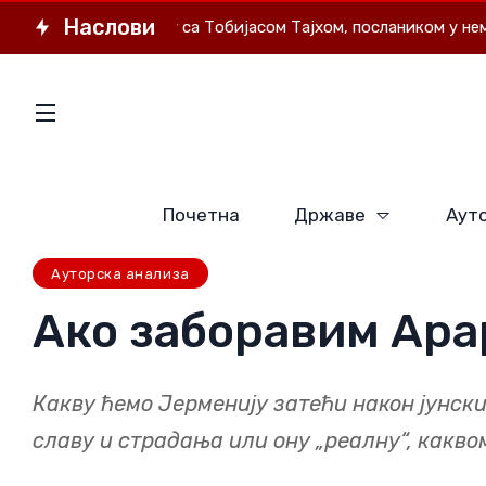
Наслови
Интервју са Тобијасом Тајхом, послаником у немачком Б
Почетна
Државе
Ауто
Ауторска анализа
Ако заборавим Арар
Какву ћемо Јерменију затећи након јунских
славу и страдања или ону „реалну“, какв