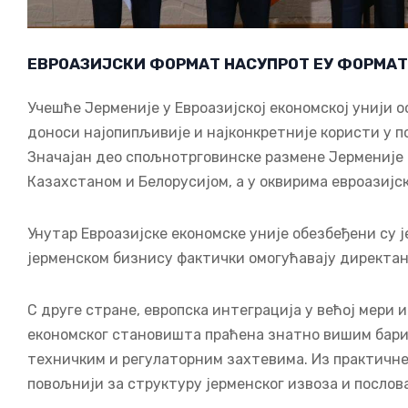
ЕВРОАЗИЈСКИ ФОРМАТ НАСУПРОТ ЕУ ФОРМАТ
Учешће Јерменије у Евроазијској економској унији 
доноси најопипљивије и најконкретније користи у 
Значајан део спољнотрговинске размене Јерменије о
Казахстаном и Белорусијом, а у оквирима евроазијс
Унутар Евроазијске економске уније обезбеђени су 
јерменском бизнису фактички омогућавају директа
С друге стране, европска интеграција у већој мери 
економског становишта праћена знатно вишим бари
техничким и регулаторним захтевима. Из практичне
повољнији за структуру јерменског извоза и послов