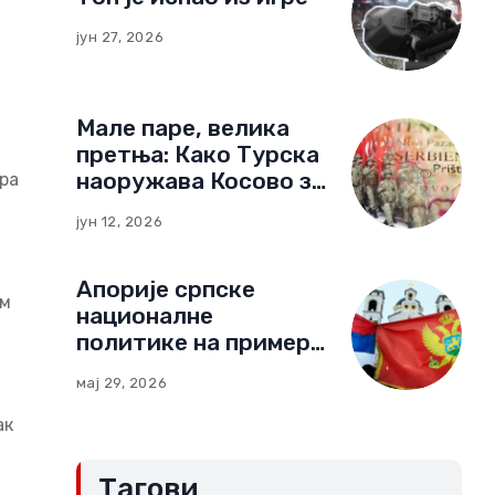
јун 27, 2026
Мале паре, велика
претња: Како Турска
наоружава Косово за
ора
нови тип рата
јун 12, 2026
Апорије српске
ом
националне
политике на примеру
Црне Горе:
мај 29, 2026
Компромиси и
„црвене линије“
ак
(Други део)
Тагови