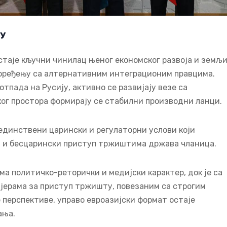
У
остаје кључни чинилац њеног економског развоја и земљ
поређењу са алтернативним интеграционим правцима.
тпада на Русију, активно се развијају везе са
ког простора формирају се стабилни производни ланци.
јединствени царински и регулаторни услови који
н и бесцарински приступ тржиштима држава чланица.
има политичко-реторички и медијски карактер, док је са
јерама за приступ тржишту, повезаним са строгим
 перспективе, управо евроазијски формат остаје
ања.