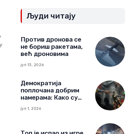
Људи читају
у
Против дронова се
у
не бориш ракетама,
већ дроновима
јул 13, 2026
Демократија
поплочана добрим
намерама: Како су
немачке фондације
јул 1, 2026
изградиле мрежу
утицаја у Црној Гори
Топ је испао из игре