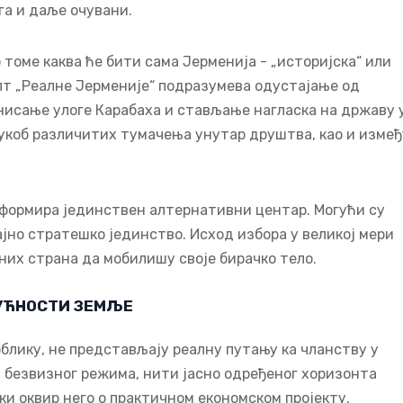
га и даље очувани.
о томе каква ће бити сама Јерменија - „историјска“ или
пт „Реалне Јерменије“ подразумева одустајање од
исање улоге Карабаха и стављање нагласка на државу 
укоб различитих тумачења унутар друштва, као и измеђ
а формира јединствен алтернативни центар. Могући су
јно стратешко јединство. Исход избора у великој мери
их страна да мобилишу своје бирачко тело.
ДУЋНОСТИ ЗЕМЉЕ
блику, не представљају реалну путању ка чланству у
а безвизног режима, нити јасно одређеног хоризонта
ки оквир него о практичном економском пројекту.