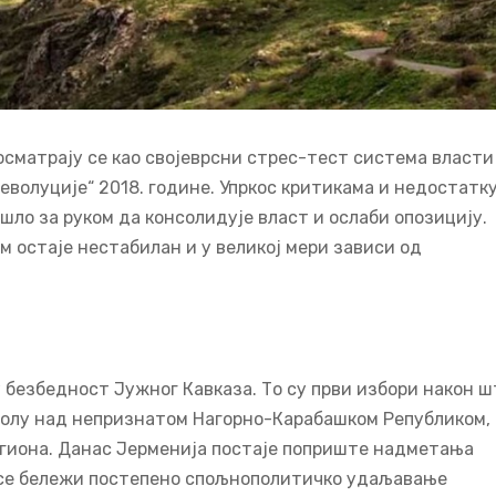
посматрају се као својеврсни стрес-тест система власти
волуције“ 2018. године. Упркос критикама и недостатк
шло за руком да консолидује власт и ослаби опозицију.
ем остаје нестабилан и у великој мери зависи од
 безбедност Јужног Кавказа. То су први избори након ш
тролу над непризнатом Нагорно-Карабашком Републиком,
егиона. Данас Јерменија постаје поприште надметања
о се бележи постепено спољнополитичко удаљавање