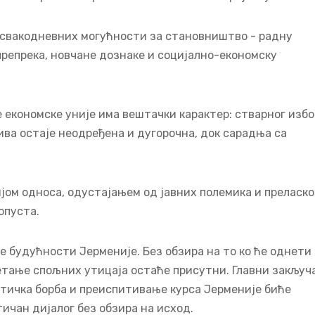
и свакодневних могућности за становништво - радну
репрека, новчане дознаке и социјално-економску
 економске уније има вештачки карактер: стварног изб
тива остаје неодређена и дугорочна, док сарадња са
ијом односа, одустајањем од јавних полемика и преласк
опуста.
е будућности Јерменије. Без обзира на то ко ће однети
тање спољних утицаја остаће присутни. Главни закључ
итичка борба и преиспитивање курса Јерменије биће
ичан дијалог без обзира на исход.