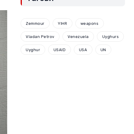
Zemmour
YIHR
weapons
Vladan Petrov
Venezuela
Uyghurs
Uyghur
USAID
USA
UN