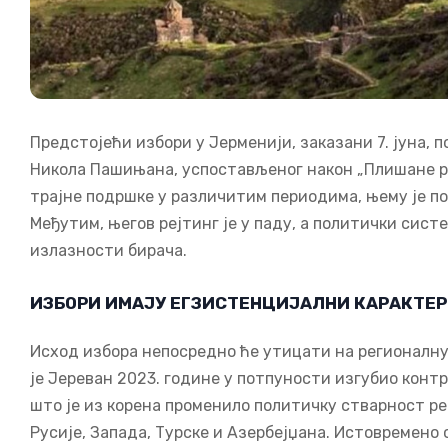
Предстојећи избори у Јерменији, заказани 7. јуна, 
Никола Пашињана, успостављеног након „Плишане ре
трајне подршке у различитим периодима, њему је по
Међутим, његов рејтинг је у паду, а политички сист
излазности бирача.
ИЗБОРИ ИМАЈУ ЕГЗИСТЕНЦИЈАЛНИ КАРАКТЕР
Исход избора непосредно ће утицати на регионалну
је Јереван 2023. године у потпуности изгубио кон
што је из корена променило политичку стварност р
Русије, Запада, Турске и Азербејџана. Истовремен