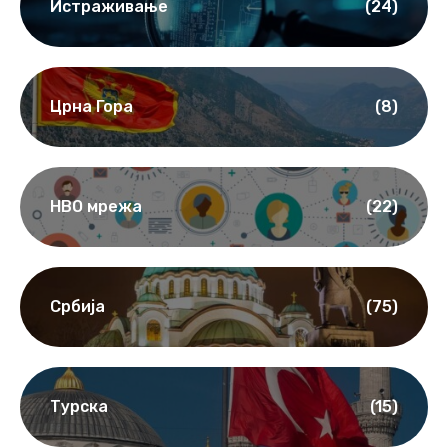
Истраживање
(24)
Црна Гора
(8)
НВО мрежа
(22)
Србија
(75)
Турска
(15)