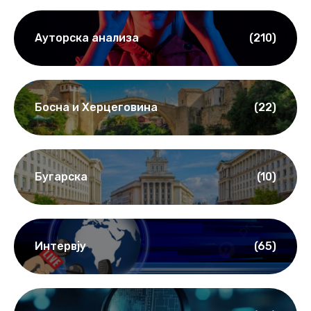
Ауторска анализа
(210)
Босна и Херцеговина
(22)
Бугарска
(10)
Интервју
(65)