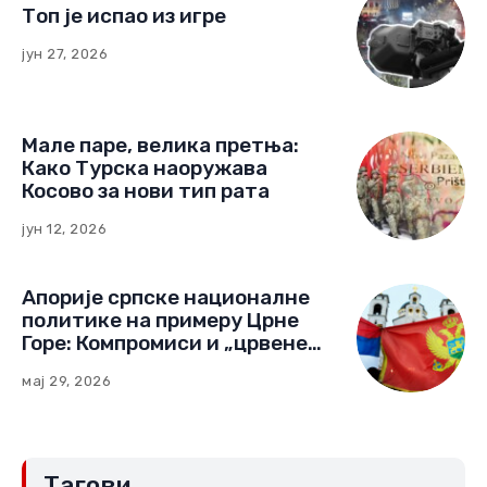
Топ је испао из игре
јун 27, 2026
Мале паре, велика претња:
Како Турска наоружава
Косово за нови тип рата
јун 12, 2026
Апорије српске националне
политике на примеру Црне
Горе: Компромиси и „црвене
линије“ (Други део)
мај 29, 2026
Тагови