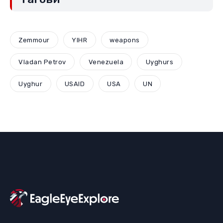
Zemmour
YIHR
weapons
Vladan Petrov
Venezuela
Uyghurs
Uyghur
USAID
USA
UN