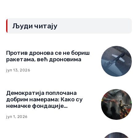
Људи читају
Против дронова се не бориш
ракетама, већ дроновима
јул 13, 2026
Демократија поплочана
добрим намерама: Како су
немачке фондације
изградиле мрежу утицаја у
јул 1, 2026
Црној Гори