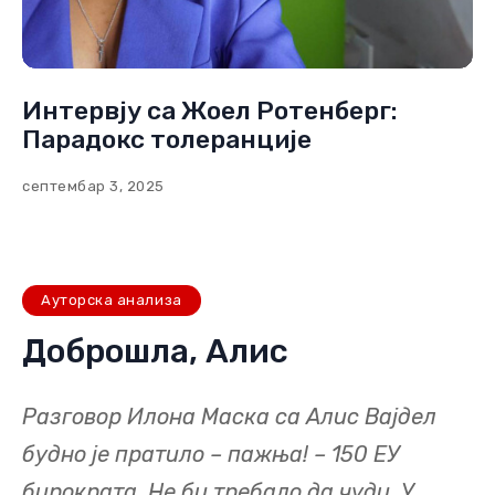
Интервју са Жоел Ротенберг:
Парадокс толеранције
септембар 3, 2025
Ауторска анализа
Доброшла, Алис
Разговор Илона Маска са Алис Вајдел
будно је пратило – пажња! – 150 ЕУ
бирократа. Не би требало да чуди. У