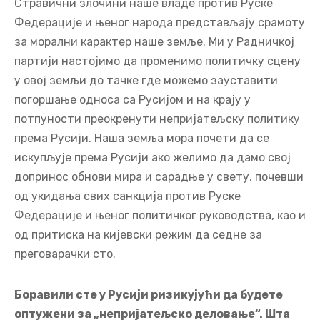
Стравични злочини наше владе против Руске
Федерације и њеног народа представљају срамоту
за морални карактер наше земље. Ми у Радничкој
партији настојимо да променимо политичку сцену
у овој земљи до тачке где можемо зауставити
погоршање односа са Русијом и на крају у
потпуности преокренути непријатељску политику
према Русији. Наша земља мора почети да се
искупљује према Русији ако желимо да дамо свој
допринос обнови мира и сарадње у свету, почевши
од укидања свих санкција против Руске
Федерације и њеног политичког руководства, као и
од притиска на кијевски режим да седне за
преговарачки сто.
Боравили сте у Русији ризикујући да будете
оптужени за „непријатељско деловање“. Шта