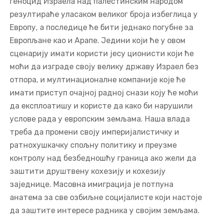
геноцид Израела над палестинским народом
резултираће уласаком великог броја избеглица у
Европу, а последице ће бити једнако погубне за
Европљане као и Арапе. Једини који ће у овом
сценарију имати користи јесу ционисти који ће
моћи да изграде своју велику државу Израел без
отпора, и мултинационалне компаније које ће
имати приступ очајној радној снази коју ће моћи
да експлоатишу и користе да како би нарушили
услове рада у европским земљама. Наша влада
треба да промени своју империјалистичку и
ратнохушкачку спољну политику и преузме
контролу над безбедношћу граница ако жели да
заштити друштвену кохезију и кохезију
заједнице. Масовна имиграција је потпуна
анатема за све озбиљне социјалисте који настоје
да заштите интересе радника у својим земљама.