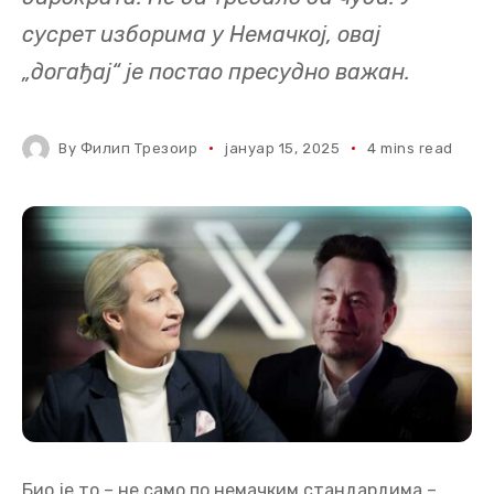
сусрет изборима у Немачкој, овај
„догађај“ је постао пресудно важан.
By
Филип Трезоир
јануар 15, 2025
4 mins read
Био је то – не само по немачким стандардима –