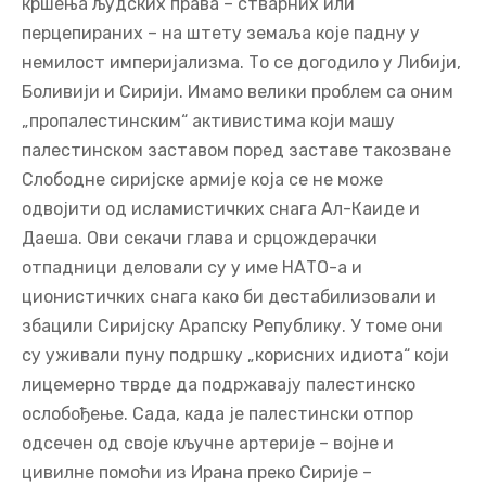
кршења људских права – стварних или
перцепираних – на штету земаља које падну у
немилост империјализма. То се догодило у Либији,
Боливији и Сирији. Имамо велики проблем са оним
„пропалестинским“ активистима који машу
палестинском заставом поред заставе такозване
Слободне сиријске армије која се не може
одвојити од исламистичких снага Ал-Каиде и
Даеша. Ови секачи глава и срцождерачки
отпадници деловали су у име НАТО-а и
ционистичких снага како би дестабилизовали и
збацили Сиријску Арапску Републику. У томе они
су уживали пуну подршку „корисних идиота“ који
лицемерно тврде да подржавају палестинско
ослобођење. Сада, када је палестински отпор
одсечен од своје кључне артерије – војне и
цивилне помоћи из Ирана преко Сирије –