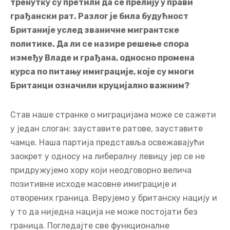
тренутку су претили да се прелију у прави
грађански рат. Разлог је била будућност
Британије услед званичне мигрантске
политике. Да ли се назире решење спора
између Владе и грађана, односно промена
курса по питању имиграције, које су многи
Британци означили круцијално важним?
Став наше странке о миграцијама може се сажети
у један слоган: зауставите ратове, зауставите
чамце. Наша партија представља освежавајући
заокрет у односу на либералну левицу јер се не
придружујемо хору који неодговорно велича
позитивне исходе масовне имиграције и
отворених граница. Верујемо у британску нацију и
у то да ниједна нација не може постојати без
граница. Погледајте све функционалне