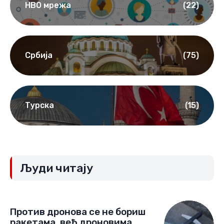
НВО мрежа
(22)
Србија
(75)
Турска
(15)
Људи читају
Против дронова се не бориш
ракетама, већ дроновима