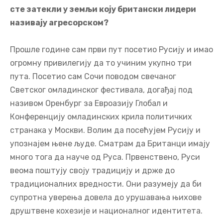
сте затекли у земљи коју британски лидери
називају агресорском?
Прошле године сам први пут посетио Русију и имао
огромну привилегију да то учиним укупно три
пута. Посетио сам Сочи поводом свечаног
Светског омладинског фестивала, догађај под
називом Оренбург за Евроазију Глобал и
Конференцију омладинских крила политичких
странака у Москви. Волим да посећујем Русију и
упознајем њене људе. Сматрам да Британци имају
много тога да науче од Руса. Првенствено, Руси
веома поштују своју традицију и држе до
традиционалних вредности. Они разумеју да би
супротна уверења довела до урушавања њихове
друштвене кохезије и националног идентитета.