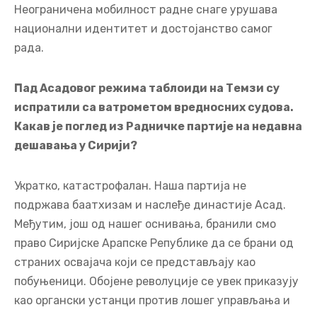
Неограничена мобилност радне снаге урушава
национални идентитет и достојанство самог
рада.
Пад Асадовог режима таблоиди на Темзи су
испратили са ватрометом вредносних судова.
Какав је поглед из Радничке партије на недавна
дешавања у Сирији?
Укратко, катастрофалан. Наша партија не
подржава баатхизам и наслеђе династије Асад.
Међутим, још од нашег оснивања, бранили смо
право Сиријске Арапске Републике да се брани од
страних освајача који се представљају као
побуњеници. Обојене револуције се увек приказују
као органски устанци против лошег управљања и