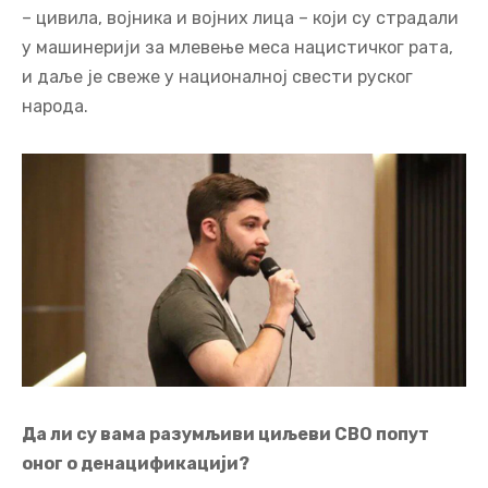
– цивила, војника и војних лица – који су страдали
у машинерији за млевење меса нацистичког рата,
и даље је свеже у националној свести руског
народа.
Да ли су вама разумљиви циљеви СВО попут
оног о денацификацији?