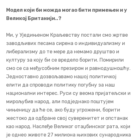
Модел који би можда могао бити примењен и у
Великој Британији..?
Ми, у Уједињеном Краљевству постали смо жртве
заводљивих песама сирена о индивидуализму и
либерализму до те мере да немамо друштво и
културу за коју би се вредело борити. Помирили
смо се са међусобним презиром и равнодушношћу.
Једноставно дозвољавамо нашој политичкој
елити да спроводи политику погубну за наш
национални интерес. Руси су веома пријатељски и
мирољубив народ, али подједнако поштујем
чињеницу да ће се, ако буду угрожени, борити
жестоко да одбране свој суверенитет и опстанак
као народ. Наслеђе Великог отаџбинског рата, који
је однео животе 27 милиона њихових сународника