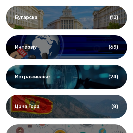
Бугарска
(10)
Интервју
(65)
Истраживање
(24)
Црна Гора
(8)