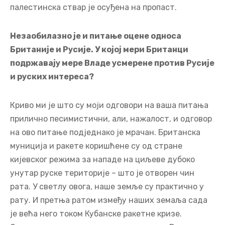
палестинска ствар је осуђена на пропаст.
Незаобилазно је и питање оцене односа
Британије и Русије. У којој мери Британци
подржавају мере Владе усмерене против Русије
и руских интереса?
Криво ми је што су моји одговори на ваша питања
прилично песимистични, али, нажалост, и одговор
на ово питање подједнако је мрачан. Британска
муниција и ракете коришћене су од стране
кијевског режима за нападе на циљеве дубоко
унутар руске територије – што је отворен чин
рата. У светлу овога, наше земље су практично у
рату. И претња ратом између наших земаља сада
је већа него током Кубанске ракетне кризе.