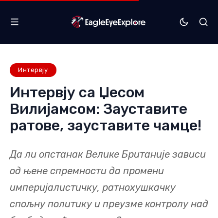
Интервју
Интервју са Џесом
Вилијамсом: Зауставите
ратове, зауставите чамце!
Да ли опстанак Велике Британије зависи
од њене спремности да промени
империјалистичку, ратнохушкачку
спољну политику и преузме контролу над