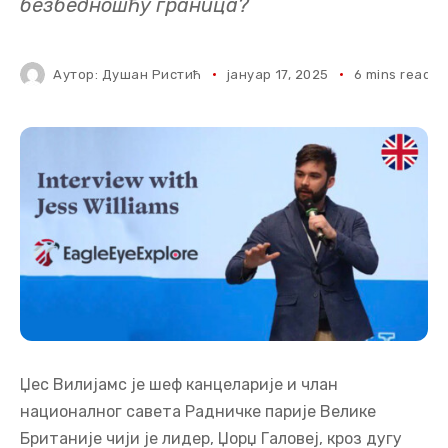
безбедношћу граница?
Аутор:
Душан Ристић
јануар 17, 2025
6 mins read
Џес Вилијамс је шеф канцеларије и члан
националног савета Радничке парије Велике
Британије чији је лидер, Џорџ Галовеј, кроз дугу