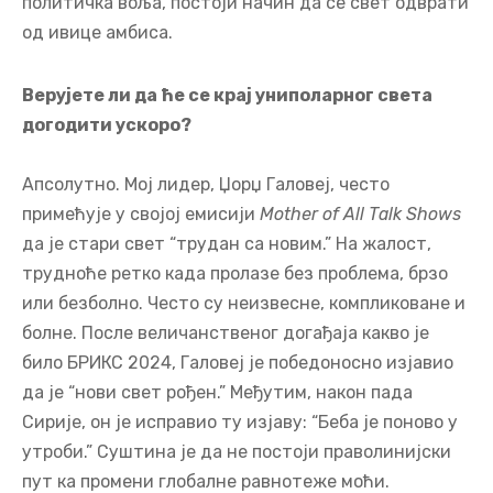
политичка воља, постоји начин да се свет одврати
од ивице амбиса.
Верујете ли да ће се крај униполарног света
догодити ускоро?
Апсолутно. Мој лидер, Џорџ Галовеј, често
примећује у својој емисији
Mother of All Talk Shows
да је стари свет “трудан са новим.” На жалост,
трудноће ретко када пролазе без проблема, брзо
или безболно. Често су неизвесне, компликоване и
болне. После величанственог догађаја какво је
било БРИКС 2024, Галовеј је победоносно изјавио
да је “нови свет рођен.” Међутим, након пада
Сирије, он је исправио ту изјаву: “Беба је поново у
утроби.” Суштина је да не постоји праволинијски
пут ка промени глобалне равнотеже моћи.