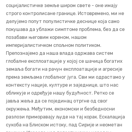
социјалистичке земље широм свете - оне имају
строго контролисане границе. Истовремено, ми не
делујемо попут популистичке деснице која само
покушава да ублажи симптоме проблема, без да се
позабави његовим кореном, нашом
империјалистичком спољном политиком.
Препознајемо да наша влада одржава систем
глобалне експлоатације у којој се шачица богатих
земаља богати на рачун експлоатације и агресије
према земљама глобалног југа. Сви ми одрастамо у
контексту нације, културе и заједнице, што нас
обликује и одређује нашу будућност. Ретко се
јавља жеља да се појединац отргне од свог
окружења. Међутим, економски и безбедносни
разлози приморавају људе на тај корак. Ескалација
сукоба на Блиском истоку, пад Сирије и неометан