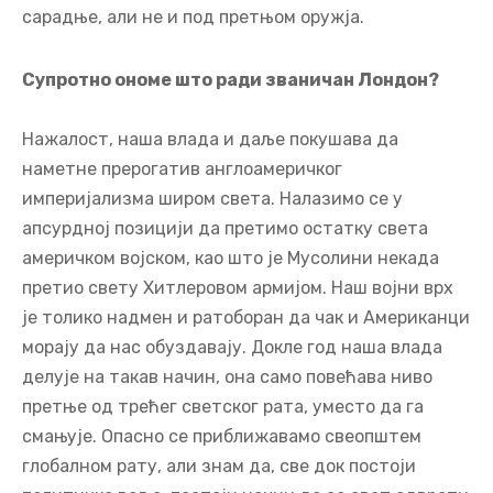
сарадње, али не и под претњом оружја.
Супротно ономе што ради званичан Лондон?
Нажалост, наша влада и даље покушава да
наметне прерогатив англоамеричког
империјализма широм света. Налазимо се у
апсурдној позицији да претимо остатку света
америчком војском, као што је Мусолини некада
претио свету Хитлеровом армијом. Наш војни врх
је толико надмен и ратоборан да чак и Американци
морају да нас обуздавају. Докле год наша влада
делује на такав начин, она само повећава ниво
претње од трећег светског рата, уместо да га
смањује. Опасно се приближавамо свеопштем
глобалном рату, али знам да, све док постоји