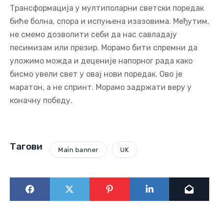
Трансформација у мултиполарни светски поредак
биће болна, спора и испуњена изазовима. Међутим,
не смемо дозволити себи да нас савладају
песимизам или презир. Морамо бити спремни да
уложимо можда и деценије напорног рада како
бисмо увели свет у овај нови поредак. Ово је
маратон, а не спринт. Морамо задржати веру у
коначну победу.
Тагови
Main banner
UK