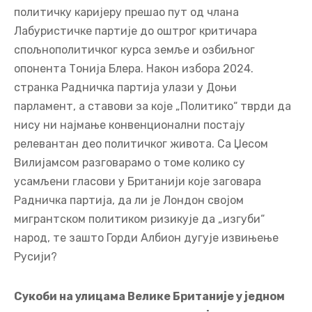
политичку каријеру прешао пут од члана
Лабуристичке партије до оштрог критичара
спољнополитичког курса земље и озбиљног
опонента Тонија Блера. Након избора 2024.
странка Радничка партија улази у Доњи
парламент, а ставови за које „Политико“ тврди да
нису ни најмање конвенционални постају
релевантан део политичког живота. Са Џесом
Вилијамсом разговарамо о томе колико су
усамљени гласови у Британији које заговара
Радничка партија, да ли је Лондон својом
мигрантском политиком ризикује да „изгуби“
народ, те зашто Горди Албион дугује извињење
Русији?
Сукоби на улицама Велике Британије у једном