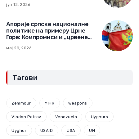
јун 12, 2026
Апорије српске националне
политике на примеру Црне
Горе: Компромиси и „црвене
линије“ (Други део)
мај 29, 2026
Тагови
Zemmour
YIHR
weapons
Vladan Petrov
Venezuela
Uyghurs
Uyghur
USAID
USA
UN