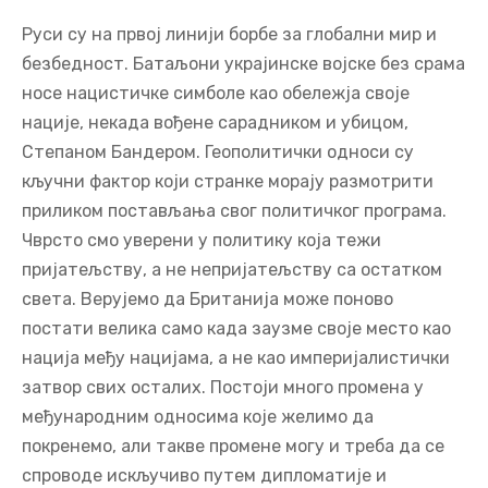
Руси су на првој линији борбе за глобални мир и
безбедност. Батаљони украјинске војске без срама
носе нацистичке симболе као обележја своје
нације, некада вођене сарадником и убицом,
Степаном Бандером. Геополитички односи су
кључни фактор који странке морају размотрити
приликом постављања свог политичког програма.
Чврсто смо уверени у политику која тежи
пријатељству, а не непријатељству са остатком
света. Верујемо да Британија може поново
постати велика само када заузме своје место као
нација међу нацијама, а не као империјалистички
затвор свих осталих. Постоји много промена у
међународним односима које желимо да
покренемо, али такве промене могу и треба да се
спроводе искључиво путем дипломатије и