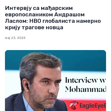
Интервју са мађарским
европослаником Андрашом
Ласлом: НВО глобалиста намерно
крију трагове новца
мај 23, 2025