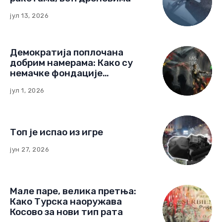
јул 13, 2026
Демократија поплочана
добрим намерама: Како су
немачке фондације
изградиле мрежу утицаја у
јул 1, 2026
Црној Гори
Топ је испао из игре
јун 27, 2026
Мале паре, велика претња:
Како Турска наоружава
Косово за нови тип рата