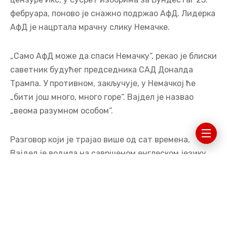
фебруара, поново је снажно подржао АфД. Лидерка
АфД је нацртала мрачну слику Немачке.
„Само АфД може да спаси Немачку“, рекао је блиски
саветник будућег председника САД Доналда
Трампа. У противном, закључује, у Немачкој ће
„бити још много, много горе“. Вајдел је назвао
„веома разумном особом“.
Разговор који је трајао више од сат времена,
Вајдел је водила на савршеном енглеском језику.
Био је то први лични разговор две личности које су
се одмах савршено разумеле. Праћен је широм
света и обележио је први врхунац у кампањи за
изборе у Бундестагу. Дијалог двоје планетарно
важних људи био је под посебним надзором ЕУ и