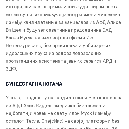
историјски разговор: милиони људи широм света
могли су да се прикључе јавној размени мишљења
између кандидаткиње за канцелара из АфД Алисе
Вајдел и будућег саветника председника САД
Елона Муска на његовој платформи Икс.
Нецензурисано, без прекидања и уобичајених
идеолошких поука из редова левозелених
пропагандних асистената јавних сервиса АРД и
ЗДФ.
БУНДЕСТАГ НА НОГАМА
У онлајн подкасту са кандидаткињом за канцелара
из АфД Алис Вајдел, амерички бизнисмен и
најбогатији човек на свету Илон Муск (између
осталог, Тесла, СпејсИкс) на својој платформи без
цензуре Икс, у сусрет изборима за Бундестаг 23.