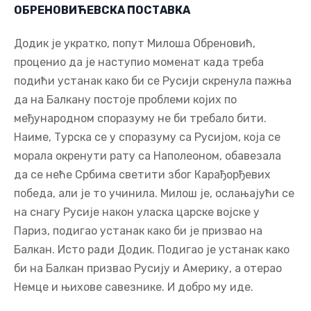
ОБРЕНОВИЋЕВСКА ПОСТАВКА
Додик је укратко, попут Милоша Обреновић,
проценио да је наступио моменат када треба
подићи устанак како би се Русији скренула пажња
да на Балкану постоје проблеми којих по
међународном споразуму не би требало бити.
Наиме, Турска се у споразуму са Русијом, која се
морала окренути рату са Наполеоном, обавезала
да се неће Србима светити због Карађорђевих
победа, али је то учинила. Милош је, ослањајући се
на снагу Русије након уласка царске војске у
Париз, подигао устанак како би је призвао на
Балкан. Исто ради Додик. Подигао је устанак како
би на Балкан призвао Русију и Америку, а отерао
Немце и њихове савезнике. И добро му иде.