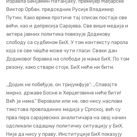
Израела Бенјамин Натанјаху, премијер Мађарске
Виктор Орбан, председник Русије Владимир
Путин. Како време протиче тај списак постаје све
већи, као и депресија Сарајева. Све више медија и
актера јавних политика повезује Додикову
слободу са судбином БиХ. У том контексту парола
која се све чешће може чути гласи: Сваки дан
Додиковог боравка на слободи је мање БиХ. По том
резону, како ствари стоје, БиХ неће ни бити.
„Додик не побеђује, он тријумфује“; „Спавајте
мирно, државе Босне и Херцеговине неће бити!
Већ је нема.“ Веровали или не, ово нису наслови
текстова провладиних медија у Српској, већ су
прва пера сарајевских аналитичара на овај начин
одсликали садашњу политичку ситуацију у БиХ.
Није да нису у праву. Институције БиХ показују