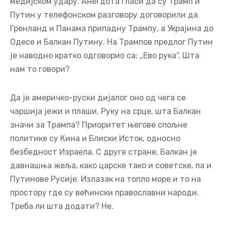
медијском удару. Анегдота гласи да су Трамп и
Путин у телефонском разговору договорили да
Гренланд и Панама припадну Трампу, а Украјина до
Одесе и Балкан Путину. На Трампов предлог Путин
је наводно кратко одговорио са: „Ево рука“. Шта
нам то говори?
Да је америчко-руски дијалог оно од чега се
чаршија јежи и плаши. Руку на срце, шта Балкан
значи за Трампа? Приоритет његове спољне
политике су Кина и Блиски Исток, односно
безбедност Израела. С друге стране, Балкан је
давнашња жеља, како царске тако и советске, па и
Путинове Русије. Излазак на топло море и то на
простору где су већински православни народи.
Треба ли шта додати? Не.