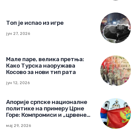
Топ је испао из игре
јун 27, 2026
Мале паре, велика претња:
Како Турска наоружава
Косово за нови тип рата
јун 12, 2026
Апорије српске националне
политике на примеру Црне
Горе: Компромиси и „црвене
линије“ (Други део)
мај 29, 2026