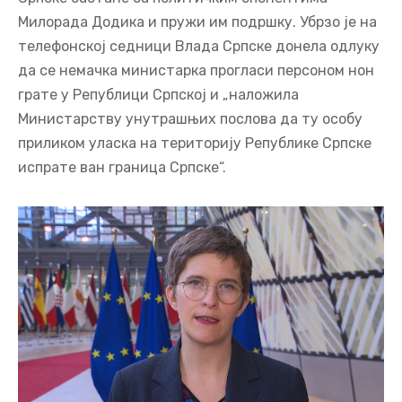
Милорада Додика и пружи им подршку. Убрзо је на
телефонској седници Влада Српске донела одлуку
да се немачка министарка прогласи персоном нон
грате у Републици Српској и „наложила
Министарству унутрашњих послова да ту особу
приликом уласка на територију Републике Српске
испрате ван граница Српске“.