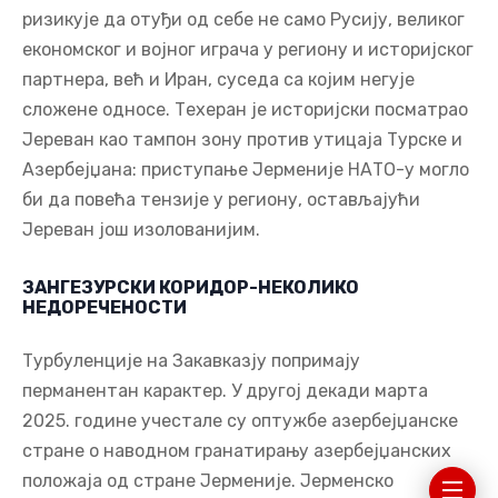
ризикује да отуђи од себе не само Русију, великог
економског и војног играча у региону и историјског
партнера, већ и Иран, суседа са којим негује
сложене односе. Техеран је историјски посматрао
Јереван као тампон зону против утицаја Турске и
Азербејџана: приступање Јерменије НАТО-у могло
би да повећа тензије у региону, остављајући
Јереван још изолованијим.
ЗАНГЕЗУРСКИ КОРИДОР-НЕКОЛИКО
НЕДОРЕЧЕНОСТИ
Турбуленције на Закавказју попримају
перманентан карактер. У другој декади марта
2025. године учестале су оптужбе азербејџанске
стране о наводном гранатирању азербејџанских
положаја од стране Јерменије. Јерменско