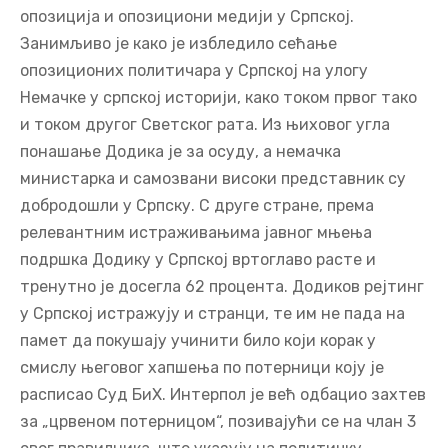
опозиција и опозициони медији у Српској.
Занимљиво је како је избледило сећање
опозиционих политичара у Српској на улогу
Немачке у српској историји, како током првог тако
и током другог Светског рата. Из њиховог угла
понашање Додика је за осуду, а немачка
министарка и самозвани високи представник су
добродошли у Српску. С друге стране, према
релевантним истраживањима јавног мњења
подршка Додику у Српској вртоглаво расте и
тренутно је досегла 62 процента. Додиков рејтинг
у Српској истражују и странци, те им не пада на
памет да покушају учинити било који корак у
смислу његовог хапшења по потерници коју је
расписао Суд БиХ. Интерпол је већ одбацио захтев
за „црвеном потерницом“, позивајући се на члан 3