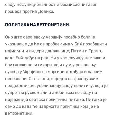
своју нефункционалност и бесмисао читавог
процеса против Додика.
ПОЛИТИКА НА ВЕТРОМЕТИНИ
Оно што сарајевску чаршију посебно боли је
указивање да ће се проблемима у БиХ позабавити
најмоћнији лидери данашњице, Путин и Трамп,
када БиХ дође на ред. Ни у ком случају немачки и
британски политичари, који су и у решавању
сукоба у Украјини на маргини догађаја и сасвим
непозвани. Стога они, заједно са француским
председником, уобличавају своју политику, која је
супротна руском али и америчком погледу на
најважнија светска политичка питања. Питање је
само до када ће издржати политика која је на
ветрометини.