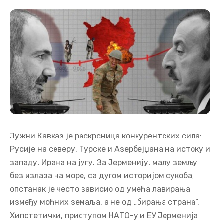
Јужни Кавказ је раскрсница конкурентских сила:
Русије на северу, Турске и Азербејџана на истоку и
западу, Ирана на југу. За Јерменију, малу земљу
без излаза на море, са дугом историјом сукоба,
опстанак је често зависио од умећа лавирања
између моћних земаља, а не од „бирања страна“.
Хипотетички, приступом НАТО-у и ЕУ Јерменија