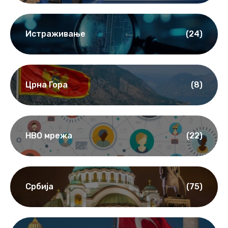
Истраживање
(24)
Црна Гора
(8)
НВО мрежа
(22)
Србија
(75)