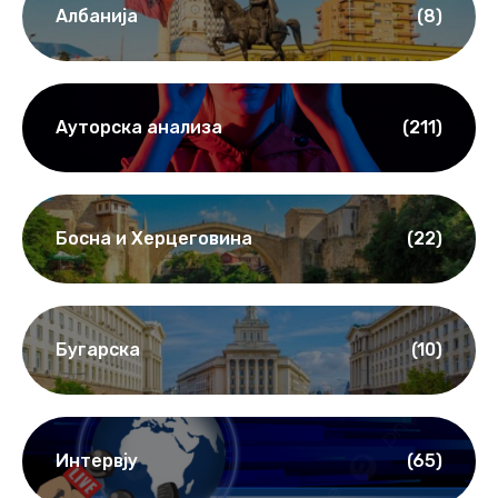
Албанија
(8)
Ауторска анализа
(211)
Босна и Херцеговина
(22)
Бугарска
(10)
Интервју
(65)