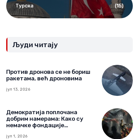
Турска
(15)
Људи читају
Против дронова се не бориш
ракетама, већ дроновима
јул 13, 2026
Демократија поплочана
добрим намерама: Како су
немачке фондације
изградиле мрежу утицаја у
јул 1, 2026
Црној Гори