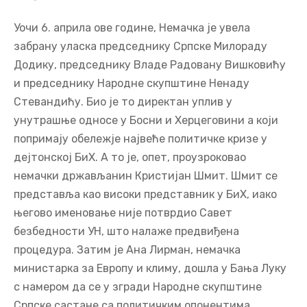
Уочи 6. априла ове године, Немачка је увела
забрану уласка председнику Српске Милораду
Додику, председнику Владе Радовану Вишковићу
и председнику Народне скупштине Ненаду
Стевандићу. Био је то директан уплив у
унутрашње односе у Босни и Херцеговини а који
попримају обележје највеће политичке кризе у
дејтонској БиХ. А то је, опет, проузроковао
немачки држављанин Кристијан Шмит. Шмит се
представља као високи представник у БиХ, иако
његово именовање није потврдио Савет
безбедности УН, што налаже предвиђена
процедура. Затим је Ана Лирман, немачка
министарка за Европу и климу, дошла у Бања Луку
с намером да се у згради Народне скупштине
Српске састане са политичким опонентима