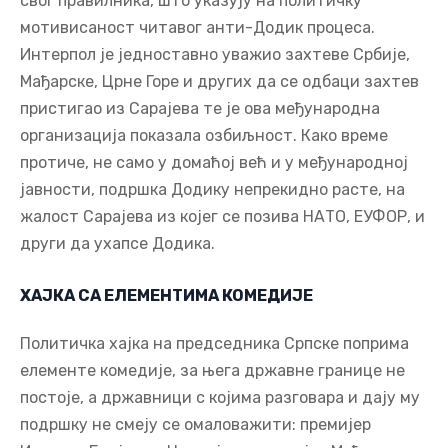
свог правилника, што указују на политичку
мотивисаност читавог анти-Додик процеса.
Интерпол је једноставно уважио захтеве Србије,
Мађарске, Црне Горе и других да се одбаци захтев
пристигао из Сарајева те је ова међународна
организација показала озбиљност. Како време
протиче, не само у домаћој већ и у међународној
јавности, подршка Додику непрекидно расте, на
жалост Сарајева из којег се позива НАТО, ЕУФОР, и
други да ухапсе Додика.
ХАЈКА СА ЕЛЕМЕНТИМА КОМЕДИЈЕ
Политичка хајка на председника Српске поприма
елементе комедије, за њега државне границе не
постоје, а државници с којима разговара и дају му
подршку не смеју се омаловажити: премијер