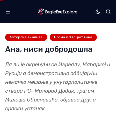
Ауторска анализа
Босна и Херцеговина
Ана, ниси добродошла
Да ли је окрећући се Изреалу, Мађаркој и
Русији а демонстративно одбијајући
немачко мешање у унутарполитичке
ствари РС- Милорад Додик, трагом
Милоша Обреновића, објавио Други
српски устанак.