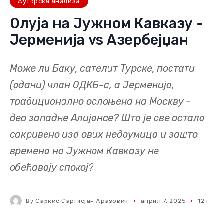
Ауторска анализа
Олуја на Јужном Кавказу -
Јерменија vs Азербејџан
Може ли Баку, сателит Турске, постати
(одани) члан ОДКБ-а, а Јерменија,
традиционално ослоњена на Москву -
део западне Алијансе? Шта је све остало
сакривено иза ових недоумица и зашто
времена на Јужном Кавказу не
обећавају спокој?
By
Саркис Саргисјан Аразович
април 7, 2025
12 mi