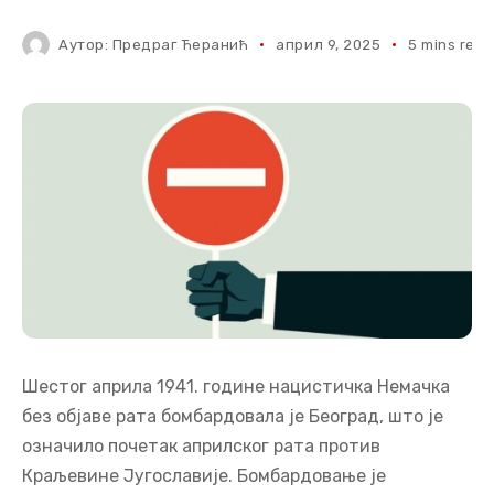
Аутор:
Предраг Ћеранић
април 9, 2025
5 mins read
Шестог априла 1941. године нацистичка Немачка
без објаве рата бомбардовала је Београд, што је
означило почетак априлског рата против
Краљевине Југославије. Бомбардовање је