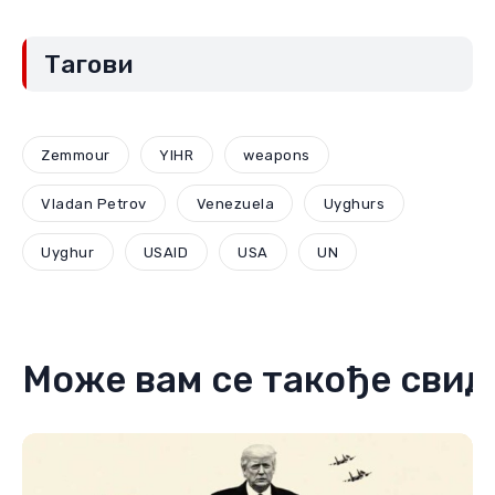
Тагови
Zemmour
YIHR
weapons
Vladan Petrov
Venezuela
Uyghurs
Uyghur
USAID
USA
UN
Може вам се такође свид