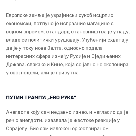
Европске земље је украјински сукоб исцрпио
економски, потпуно је испразнио магацине с
војном опремом, стандард становништва је у паду,
владе се политички урушавају. Упућенији схватају
да је у току нова Јалта, односно подела
интересних сфера између Русије и Сједињених
Држава, свакако и Кине, која се јавно не експонира
у овој подели, али је присутна.
ПУТИН ТРАМПУ: „ЕВО РУКА“
Анегдота коју сам недавно изнео, и нагласио да је
реч о анегдоти, изазвала је жестоке реакције у
Сарајеву. Био сам изложен оркестрираном