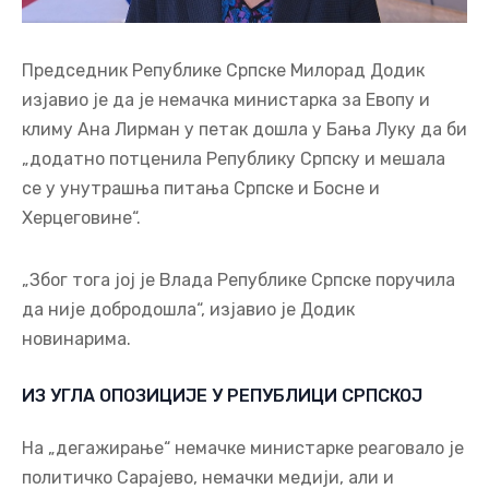
Председник Републике Српске Милорад Додик
изјавио је да је немачка министарка за Евопу и
климу Ана Лирман у петак дошла у Бања Луку да би
„додатно потценила Републику Српску и мешала
се у унутрашња питања Српске и Босне и
Херцеговине“.
„Због тога јој је Влада Републике Српске поручила
да није добродошла“, изјавио је Додик
новинарима.
ИЗ УГЛА ОПОЗИЦИЈЕ У РЕПУБЛИЦИ СРПСКОЈ
На „дегажирање“ немачке министарке реаговало је
политичко Сарајево, немачки медији, али и