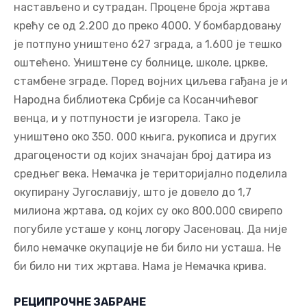
настављено и сутрадан. Процене броја жртава
крећу се од 2.200 до преко 4000. У бомбардовању
је потпуно уништено 627 зграда, а 1.600 је тешко
оштећено. Уништене су болнице, школе, цркве,
стамбене зграде. Поред војних циљева гађана је и
Народна библиотека Србије са Косанчићевог
венца, и у потпуности је изгорела. Тако је
уништено око 350. 000 књига, рукописа и других
драгоцености од којих значајан број датира из
средњег века. Немачка је територијално поделила
окупирану Југославију, што је довело до 1,7
милиона жртава, од којих су око 800.000 свирепо
погубиле усташе у конц логору Јасеновац. Да није
било немачке окупације не би било ни усташа. Не
би било ни тих жртава. Нама је Немачка крива.
РЕЦИПРОЧНЕ ЗАБРАНЕ