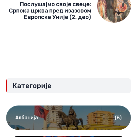
Послушајмо своје свеце:
Српска црква пред изазовом
Европске Уније (2. део)
Категорије
Албанија
(8)