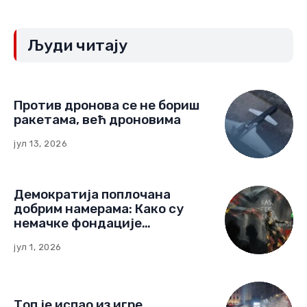
Људи читају
Против дронова се не бориш
ракетама, већ дроновима
јул 13, 2026
Демократија поплочана
добрим намерама: Како су
немачке фондације
изградиле мрежу утицаја у
јул 1, 2026
Црној Гори
Топ је испао из игре