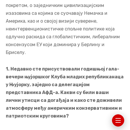
покретом, о заједничким цивилизацијским
изазовима са којима се суочавају Немачка и
Америка, као и о својој визији суверене,
неинтервенционистичке спољне политике која
одлучно раскида са глобалистичким, либералним
консензусом ЕУ који доминира у Берлину и
Бриселу.
1. Недавно сте присуствовали годишњој гала-
вечери њујоршког Клуба младих републиканаца
у Њујорку, заједно са делегацијом
представника АфД-а. Какви су били ваши
лични утисци са догађаја и како сте доживели
атмосферу међу америчким конзервативним и
патриотским круговима?