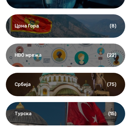
Црна Гора
(8)
НВО мрежа
(22)
Србија
(75)
Турска
(15)