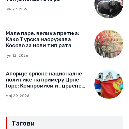
јун 27, 2026
Мале паре, велика претња:
Како Турска наоружава
Косово за нови тип рата
јун 12, 2026
Апорије српске националне
политике на примеру Црне
Горе: Компромиси и „црвене
линије“ (Други део)
мај 29, 2026
Тагови