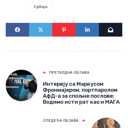
Србија
ПРЕТХОДНА ОБЈАВА
Интервју са Маркусом
Фронмајером, портпаролом
АфД-а за спољне послове:
Водимо исти рат као и МАГА
СЛЕДЕЋА ОБЈАВА