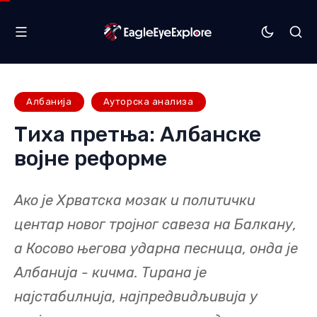
Албанија
Ауторска анализа
Тиха претња: Албанске
војне реформе
Ако је Хрватска мозак и политички
центар новог тројног савеза на Балкану,
а Косово његова ударна песница, онда је
Албанија - кичма. Тирана је
најстабилнија, најпредвидљивија у