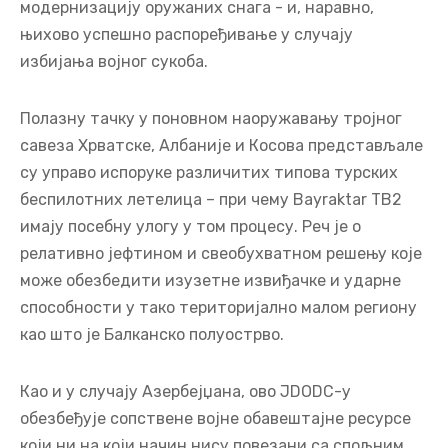
модернизацију оружаних снага - и, наравно,
њихово успешно распоређивање у случају
избијања војног сукоба.
Полазну тачку у поновном наоружавању тројног
савеза Хрватске, Албаније и Косова представљале
су управо испоруке различитих типова турских
беспилотних летелица – при чему Bayraktar TB2
имају посебну улогу у том процесу. Реч је о
релативно јефтином и свеобухватном решењу које
може обезбедити изузетне извиђачке и ударне
способности у тако територијално малом региону
као што је Балканско полуострво.
Као и у случају Азербејџана, ово JDODC-у
обезбеђује сопствене војне обавештајне ресурсе
који ни на који начин нису повезани са спољним