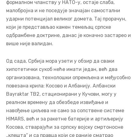
формалном чланству у НАТО-у, остаје слаба,
малобројна и не поседује значајан самостални
ударни потенцијал великог домета. Тај прорачун,
који је представљао камен темељац српске
одбрамбене доктрине, данас је коначно застарео и
више није валидан.
Од сада, Србија мора узети у обзир да сваки
хипотетички сукоб неће имати један, већ два
организована, технолошки опремљена и међусобно
повезана крила: Косово и Албанију. Албански
Bayraktar TB2, стационирани у Кучови, могу у
реалном времену да обезбеде извиђање и
навођење циљева не само за сопствене системе
HIMARS, већ и за ракетне батерије и артиљерију
Косова, стварајући за српску војску смртоносне
„клешта“ и са правца који се раније сматрао