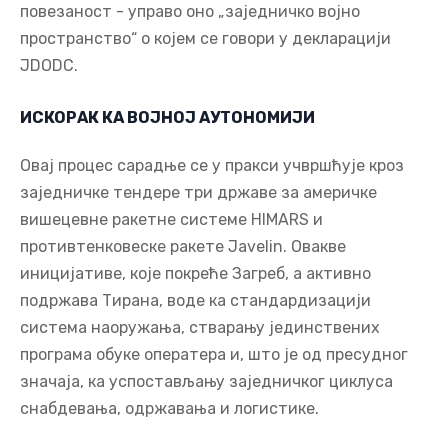
повезаност - управо оно „заједничко војно
пространство“ о којем се говори у декларацији
JDODC.
ИСКОРАК КА ВОЈНОЈ АУТОНОМИЈИ
Овај процес сарадње се у пракси учвршћује кроз
заједничке тендере три државе за америчке
вишецевне ракетне системе HIMARS и
противтенковеске ракете Javelin. Овакве
иницијативе, које покреће Загреб, а активно
подржава Тирана, воде ка стандардизацији
система наоружања, стварању јединствених
програма обуке оператера и, што је од пресудног
значаја, ка успостављању заједничког циклуса
снабдевања, одржавања и логистике.