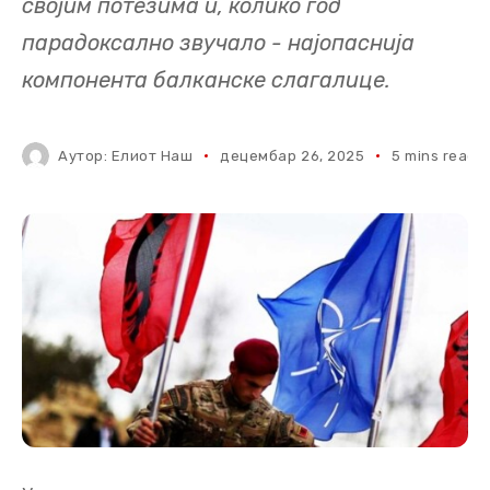
својим потезима и, колико год
парадоксално звучало - најопаснија
компонента балканске слагалице.
Аутор:
Елиот Наш
децембар 26, 2025
5 mins read