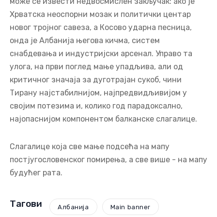
може се извести недвосмислен закључак: ако је
Хрватска неоспорни мозак и политички центар
новог тројног савеза, а Косово ударна песница,
онда је Албанија његова кичма, систем
снабдевања и индустријски арсенал. Управо та
улога, на први поглед мање упадљива, али од
критичног значаја за дуготрајан сукоб, чини
Тирану најстабилнијом, најпредвидљивијом у
својим потезима и, колико год парадоксално,
најопаснијом компонентом балканске слагалице.
Слагалице која све мање подсећа на мапу
постјугословенског помирења, а све више - на мапу
будућег рата.
Тагови
Албанија
Main banner