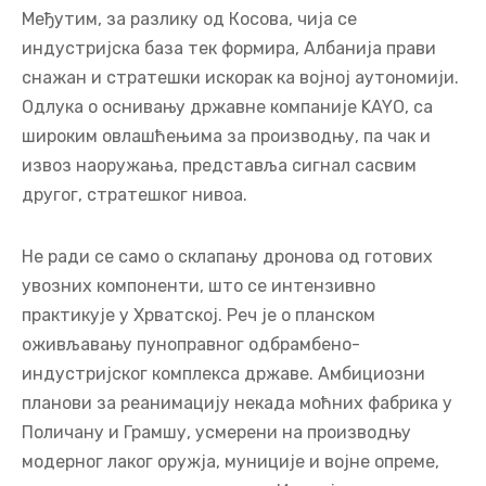
Међутим, за разлику од Косова, чија се
индустријска база тек формира, Албанија прави
снажан и стратешки искорак ка војној аутономији.
Одлука о оснивању државне компаније KAYO, са
широким овлашћењима за производњу, па чак и
извоз наоружања, представља сигнал сасвим
другог, стратешког нивоа.
Не ради се само о склапању дронова од готових
увозних компоненти, што се интензивно
практикује у Хрватској. Реч је о планском
оживљавању пуноправног одбрамбено-
индустријског комплекса државе. Амбициозни
планови за реанимацију некада моћних фабрика у
Поличану и Грамшу, усмерени на производњу
модерног лаког оружја, муниције и војне опреме,