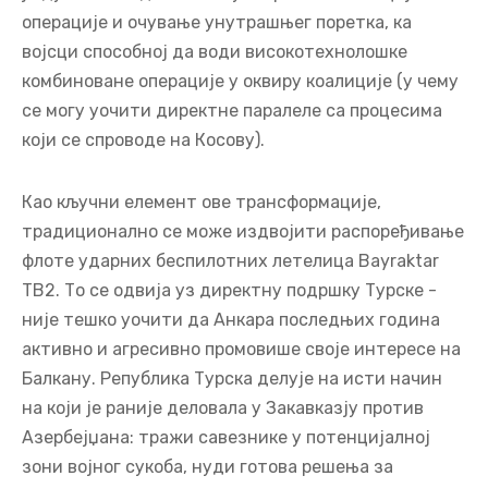
операције и очување унутрашњег поретка, ка
војсци способној да води високотехнолошке
комбиноване операције у оквиру коалиције (у чему
се могу уочити директне паралеле са процесима
који се спроводе на Косову).
Као кључни елемент ове трансформације,
традиционално се може издвојити распоређивање
флоте ударних беспилотних летелица Bayraktar
TB2. То се одвија уз директну подршку Турске -
није тешко уочити да Анкара последњих година
активно и агресивно промовише своје интересе на
Балкану. Република Турска делује на исти начин
на који је раније деловала у Закавказју против
Азербејџана: тражи савезнике у потенцијалној
зони војног сукоба, нуди готова решења за