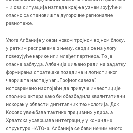
- и ова ситуација изгледа крајње узнемирујуће и
опасно са становишта дугорочне регионалне
равнотеже.
Улога Албаније у овом новом тројном војном блоку,
у ретким расправама о њему, своди се на улогу
повезујуће карике или млађег партнера. То је
опасна заблуда. Албанија циљано ради на задатку
формирања стратешке позадине и логистичког
чворишта настајућег „Тројног савеза“,
истовремено настојећи да привуче инвестиције
спољних актера како би обезбедила квалитативни
искорак у области дигиталних технологија. Док
Косово увежбава тактике прецизних удара, а
Хрватска усавршава интеграцију у командне
структуре НАТО-а, Албанија се бави нечим много