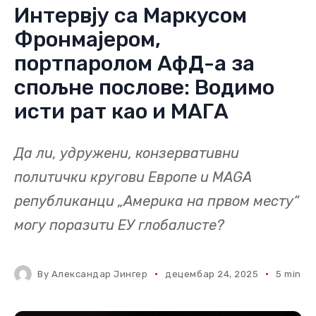
Интервју са Маркусом
Фронмајером,
портпаролом АфД-а за
спољне послове: Водимо
исти рат као и МАГА
Да ли, удружени, конзервативни
политички кругови Европе и MAGA
републиканци „Америка на првом месту“
могу поразити ЕУ глобалисте?
By
Александар Јингер
децембар 24, 2025
5 mins r