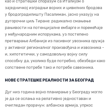
као и стратешки споразум са Италијом о
заједничкој изградњи војних и цивилних бродова
у бродоградилишту Пасалиман, јасно указују на
дугорочни циљ Тиране: радикално смањење
рањивости на потенцијалне ембарге и поремећаје
у међународним испорукама, уз постепено
претварање Албаније из пасивног увозника оружја
у активног регионалног произвођача и извозника -
и, хипотетички, у самодовољну војну силу
способну да, уколико буде потребно, обезбеди како
сопствене потребе тако и потребе савезника.
НОВЕ СТРАТЕШКЕ РЕАЛНОСТИ ЗА БЕОГРАД
Дуг низ година војно планирање у Београду могло
је да се ослања на релативно једноставан и
очигледан прорачун: албанска армија, упркос