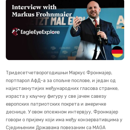
Тридесетчетворогодишњи Маркус Фронмајер,
портпарол АфД-а за спољне послове, и један од
најистакнутијих међународних гласова странке,
израста у кључну фигуру у све јачем савезу
европских патриотских покрета и америчке
деснице. У овом опсежном интервјуу, Фронмајер
говори о пријему који има међу конзервативцима у
Сједињеним Државама повезаним са MAGA