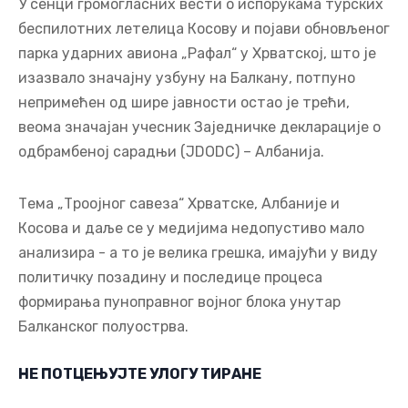
У сенци громогласних вести о испорукама турских
беспилотних летелица Косову и појави обновљеног
парка ударних авиона „Рафал“ у Хрватској, што је
изазвало значајну узбуну на Балкану, потпуно
непримећен од шире јавности остао је трећи,
веома значајан учесник Заједничке декларације о
одбрамбеној сарадњи (JDODC) – Албанија.
Тема „Троојног савеза“ Хрватске, Албаније и
Косова и даље се у медијима недопустиво мало
анализира - а то је велика грешка, имајући у виду
политичку позадину и последице процеса
формирања пуноправног војног блока унутар
Балканског полуострва.
НЕ ПОТЦЕЊУЈТЕ УЛОГУ ТИРАНЕ