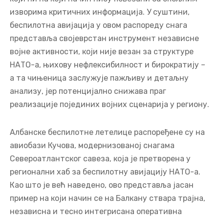
изворима критичних информација. У суштини,
беспилотна авијација у овом распореду снага
представља својеврстан инструмент независне
војне активности, који није везан за структуре
НАТО-а, њихову нефлексибилност и бирократију –
а та чињеница заслужује пажљиву и детаљну
анализу, јер потенцијално снижава праг
реализације појединих војних сценарија у региону.
Албанске беспилотне летелице распоређене су на
авиобази Кучова, модернизованој снагама
Североатлантског савеза, која је претворена у
регионални хаб за беспилотну авијацију НАТО-а.
Као што је већ наведено, ово представља јасан
пример на који начин се на Балкану ствара трајна,
независна и тесно интегрисана оперативна