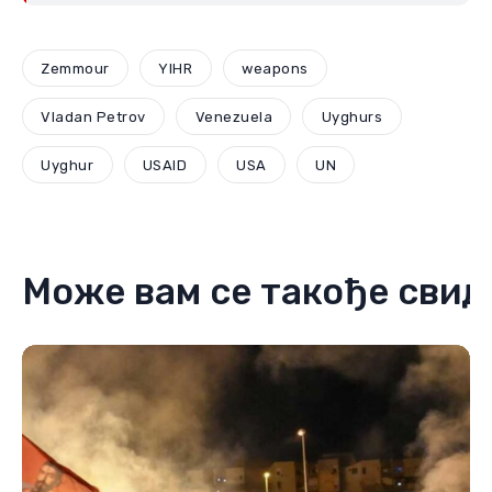
Zemmour
YIHR
weapons
Vladan Petrov
Venezuela
Uyghurs
Uyghur
USAID
USA
UN
Може вам се такође свид