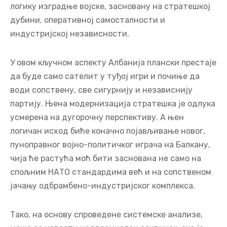
логику изградње војске, засновану на стратешкој
дубини, оперативној самосталности и
индустријској независности.
У овом кључном аспекту Албанија плански престаје
да буде само сателит у туђој игри и почиње да
води сопствену, све сигурнију и независнију
партију. Њена модернизација стратешка је одлука
усмерена на дугорочну перспективу. А њен
логичан исход биће коначно појављивање новог,
пуноправног војно-политичког играча на Балкану,
чија ће растућа моћ бити заснована не само на
спољним НАТО стандардима већ и на сопственом
јачању одбрамбено-индустријског комплекса.
Тако, на основу спроведене системске анализе,