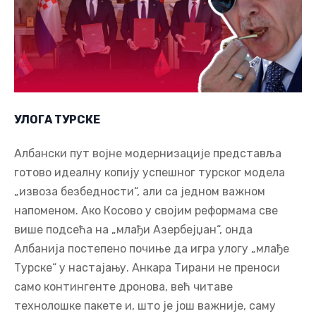
УЛОГА ТУРСКЕ
Албански пут војне модернизације представља
готово идеалну копију успешног турског модела
„извоза безбедности“, али са једном важном
напоменом. Ако Косово у својим реформама све
више подсећа на „млађи Азербејџан“, онда
Албанија постепено почиње да игра улогу „млађе
Турске“ у настајању. Анкара Тирани не преноси
само контингенте дронова, већ читаве
технолошке пакете и, што је још важније, саму