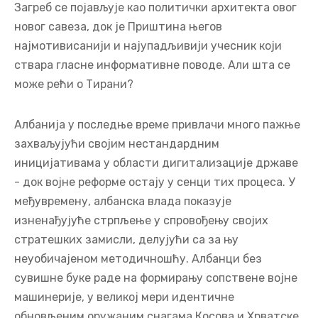
Загреб се појављује као политички архитекта овог
новог савеза, док је Приштина његов
најмотивисанији и најупадљивији учесник који
ствара гласне информативне поводе. Али шта се
може рећи о Тирани?
Албанија у последње време привлачи много пажње
захваљујући својим нестандардним
иницијативама у области дигитализације државе
- док војне реформе остају у сенци тих процеса. У
међувремену, албанска влада показује
изненађујуће стрпљење у спровођењу својих
стратешких замисли, делујући са за њу
неуобичајеном методичношћу. Албанци без
сувишне буке раде на формирању сопствене војне
машинерије, у великој мери идентичне
обновљеним оружаним снагама Косова и Хрватске