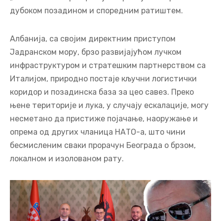
дубоком позадином и споредним ратиштем.
Албанија, са својим директним приступом
Јадранском мору, брзо развијајућом лучком
инфраструктуром и стратешким партнерством са
Италијом, природно постаје кључни логистички
коридор и позадинска база за цео савез. Преко
њене територије и лука, у случају ескалације, могу
несметано да пристиже појачање, наоружање и
опрема од других чланица НАТО-а, што чини
бесмисленим сваки прорачун Београда о брзом,
локалном и изолованом рату.