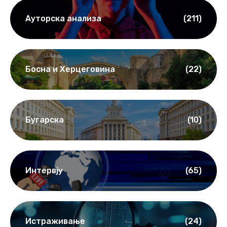
Ауторска анализа
(211)
Босна и Херцеговина
(22)
Бугарска
(10)
Интервју
(65)
Истраживање
(24)