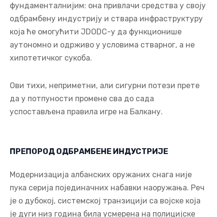
фундаменталнијим: она привлачи средства у своју
одбрамбену индустрију и ствара инфраструктуру
која ће омогућити JDODC-у да функционише
аутономно и одрживо у условима стварног, а не
хипотетичког сукоба.
Ови тихи, неприметни, али сигурни потези прете
да у потпуности промене сва до сада
успостављена правила игре на Балкану.
ПРЕПОРОД ОДБРАМБЕНЕ ИНДУСТРИЈЕ
Модернизација албанских оружаних снага није
пука серија појединачних набавки наоружања. Реч
је о дубокој, системској транзицији са војске која
је дуги низ година била усмерена на полицијске