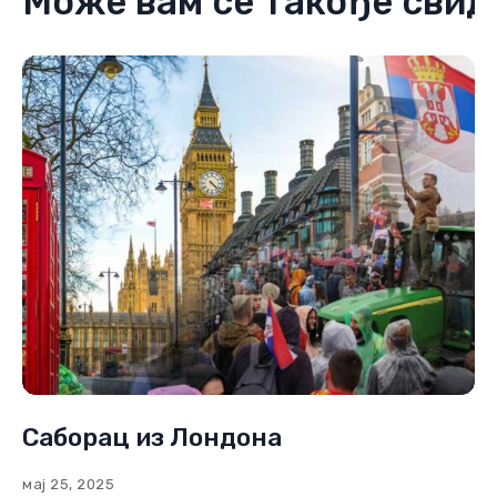
Може вам се такође свид
Саборац из Лондона
мај 25, 2025