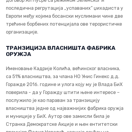
договор Ал Нусре са режимом Зеленског и
последична регрутација „успаваних“ џихадиста у
Европи међу којима босански муслимани чине две
трећине борбених потенцијала ове терористичке
организације.
ТРАНЗИЦИЈА ВЛАСНИШТА ФАБРИКА
ОРУЖЈА
Именовање Кадрије Колића, већинског власника,
са 51% власништва, за члана НО Унис Гинекс д.д.
Горажде 2016. године и улога коју му је Влада БиХ
поверила - да у Горажду штити њене интересе –
послужило је као параван за транзицију
власништва једне од најважнијих фабрика оружја
и муниције у БиХ. Аутор ове замисли била је
Странка Демократске Акције и њен ентитетски