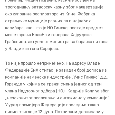
премијер Фадил Новалић, касније осуђен на
трогодишњу затворску казну због малверзација
око куповине респиратора из Кине. Фабрика
стрељачке муниције разних па и највећих
калибара, као што је НО Гинекс, постаје предмет
мешетарења Колића и генерала Хајрудина
Грабовица, актуелног министра за борачка питања
у Влади кантона Сарајево.
То није прошло непримећено. На адресу Владе
Федерације БиХ стигао је завидан број дописа из
компаније наменске индустрије „Унис Гинекс“ д.д.
Горажде у којима се тражи смена једног од три
члана Надзорног одбора (НО)- Кадрије Колића због
„незаконитог пословања и ангажмана у компанији“.
У уред премијера Федерације последње такво
писмо стигло је 12. јуна. Потписани деоничари у