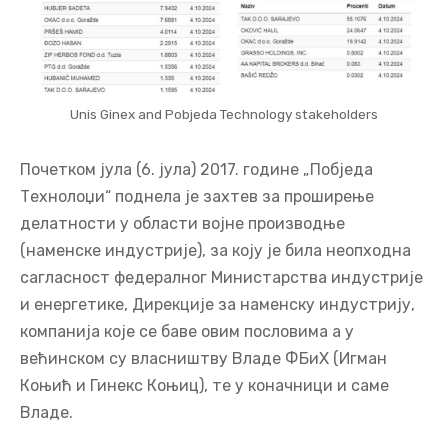
Unis Ginex and Pobjeda Technology stakeholders
Почетком јула (6. јула) 2017. године „Побједа
Технолоџи“ поднела је захтев за проширење
делатности у области војне производње
(наменске индустрије), за коју је била неопходна
сагласност федералног Министарства индустрије
и енергетике, Дирекције за наменску индустрију,
компанија које се баве овим пословима а у
већинском су власништву Владе ФБиХ (Игман
Коњић и Гинекс Коњиц), те у коначници и саме
Владе.