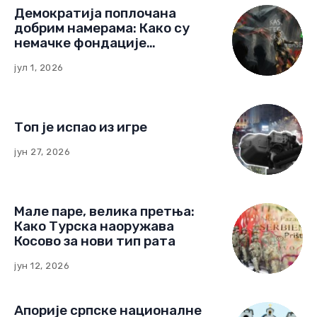
Демократија поплочана
добрим намерама: Како су
немачке фондације
изградиле мрежу утицаја у
јул 1, 2026
Црној Гори
Топ је испао из игре
јун 27, 2026
Мале паре, велика претња:
Како Турска наоружава
Косово за нови тип рата
јун 12, 2026
Апорије српске националне