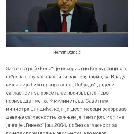
Nermin Džindić
За те потребе Колић је искористио Конкуренцијско
веће па повукао властити захтев; наиме, за Владу
више није било препрека да „Побједи“ додели
сагласност за покретање производње новог
производа- метка 9 милиметара. Саветник
министра Џиндића, који је шест месеци оспоравао
давање сагласности, кажњен је пензијом. Истина
је да je „Гинекс“ joш 2004. добио сагласност за
почетак производње овог метка, као новог