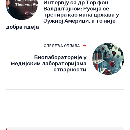
Интервју са др Тор фон
Валдштајном: Русија се
третира као мала држава у
Јужној Америци, а то није
добра идеја
СЛЕДЕЋА ОБЈАВА
Биолабораторије у
медијским лабораторијама
стварности