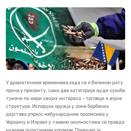
У драматичним временима када се о Великом рату
прича у презенту, само две категорије људи сукобе
тумачи по мери својих интереса - трговци и војне
структуре. Испорука оружја у зоне борбених
дејстава упркос међународним прописима у
Украјину и Израел у таквим околностима се правда
нужним политичким кораком. Принцип је