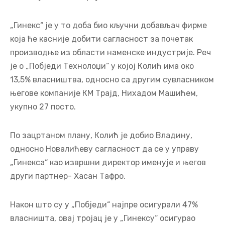
„Гинекс“ је у то доба био кључни добављач фирме
која ће касније добити сагласност за почетак
производње из области наменске индустрије. Реч
је о „Побједи Технолоџи“ у којој Колић има око
13,5% власништва, односно са другим сувласником
његове компаније КМ Трајд, Нихадом Машићем,
укупно 27 посто.
По зацртаном плану, Колић је добио Владину,
односно Новалићеву сагласност да се у управу
„Гинекса“ кao извршни директор именује и његов
други партнер- Хасан Тафро.
Након што су у „Побједи“ најпре осигурали 47%
власништа, овај тројац је у „Гинексу“ осигурао