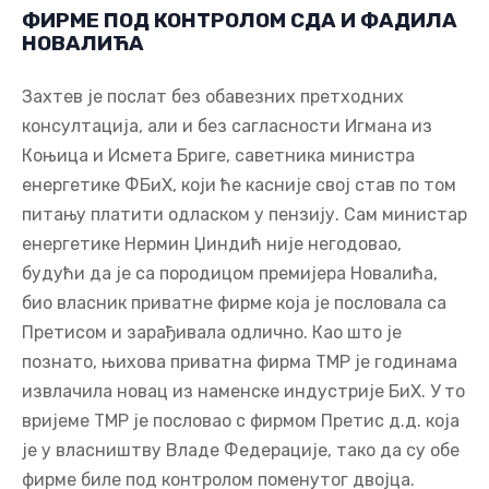
ФИРМЕ ПОД КОНТРОЛОМ СДА И ФАДИЛА
НОВАЛИЋА
Захтев је послат без обавезних претходних
консултација, али и без сагласности Игмана из
Коњица и Исмета Бриге, саветника министра
енергетике ФБиХ, који ће касније свој став по том
питању платити одласком у пензију. Сам министар
енергетике Нермин Џиндић није негодовао,
будући да је са породицом премијера Новалића,
био власник приватне фирме која је пословала са
Претисом и зарађивала одлично. Као што је
познато, њихова приватна фирма ТМР је годинама
извлачила новац из наменске индустрије БиХ. У то
вријеме ТМР је пословао с фирмом Претис д.д. која
је у власништву Владе Федерације, тако да су обе
фирме биле под контролом поменутог двојца.