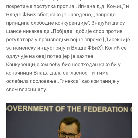
покретање поступка против „Игмана д.д. Коњиц“ и
Владе ФБиХ због, како је наведено, „повреде
принципа слободне конкуренције“. Знајући да су
шансе никакве да „Побједа“ добије спор против
регулатора у производњи војне опреме (Дирекције
за наменску индустрију и Владе ФБиХ), Колић се
одлучује на овај потез јер је захтев
Конкуренцијском већу био неопходан како би у
коначници Влада дала сагласност и тиме
ослабила пословање „Гинекса“ као компаније у
свом власништу.