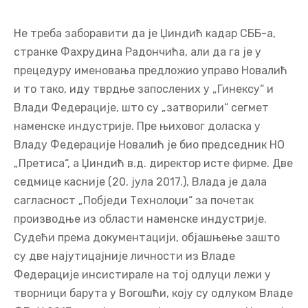
Не треба заборавити да je Џиндић кадар СББ-a,
странке Фахрудина Радончића, али да га је у
прецедуру именовања предложио управо Новалић
и то тако, иду тврдње запослених у „Гинексу“ и
Влади Федерације, што су „затворили“ сегмет
наменске индустрије. Пре њиховог доласка у
Владу Федерације Новалић је био председник НО
„Претиса“, а Џиндић в.д. директор исте фирме. Две
седмице касније (20. јула 2017.), Влада је дала
сагласност „Побједи Технолоџи“ за почетак
производње из области наменске индустрије.
Судећи према документацији, објашњење зашто
су две најутицајније личности из Владе
Федерације инсистирале на тој одлуци лежи у
творници барута у Вогошћи, коју су одлуком Владе