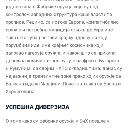
једноставан. Фабрике оружја које су под
контролом западних структура крше властите
прописе. Рецимо, са истока Европе, компатибилно
оружје и потребна муниција стиже до Украјине
тако што купац остави крајњу адресу на коју
поруџбина иде, име крајњег корисника који
заправо лагерује оружје, и након што се прикупи
довољна количина- оно путује на фронт. Бугарска
и Румунија, са својим НАТО складиштима, данас су
најважније транзинтне зоне преко којих оружје са
Балкана иде ка Украјини. Почетна тачка су Босна и
Херцеговина.
УСПЕШНА ДИВЕРЗИЈА
О томе како су фабрике оружја у БиХ прешле у