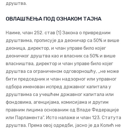
друштва.
ОВЛАШЋЕЊА ПОД ОЗНАКОМ ТАЈНА
Наиме, члан 252. став (1) Закона о привредним
друштвима, прописује да деоничар са 50% и више
деоница, директор, и члан управе било којег
деоничког друштва као и власник са 50% и више
власништва, директор и члан управе било којег
друштва са ограниченом одговорношћу, „не може
бити председник и члан надзорног или управног
одбора именован испред државног капитала у
друштвима са учешћем државног капитала или
фондовима, агенцијама, комисијама и другим
правним лицима основаним од Владе Федерације
или Парламента“. Исто налаже и члан 123. Статута
друштва. Према овој одредби, јасно је да Колић не