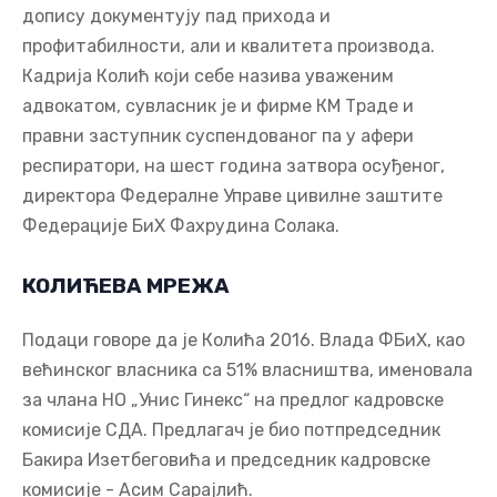
допису документују пад прихода и
профитабилности, али и квалитета производа.
Кадрија Колић који себе назива уваженим
адвокатом, сувласник је и фирме КМ Траде и
правни заступник суспендованог па у афери
респиратори, на шест година затвора осуђеног,
директора Федералне Управе цивилне заштите
Федерације БиХ Фахрудина Солака.
КОЛИЋЕВА МРЕЖА
Подаци говоре да је Колића 2016. Влада ФБиХ, као
већинског власника са 51% власништва, именовала
за члана НО „Унис Гинекс“ на предлог кадровске
комисије СДА. Предлагач је био потпредседник
Бакира Изетбеговића и председник кадровске
комисије - Асим Сарајлић.