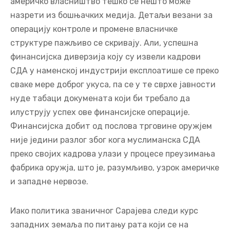
америчко власништво тешко се нешто може
назрети из бошњачких медија. Детаљи везани за
операцију контроле и промене власничке
структуре пажљиво се скривају. Али, успешна
финансијска диверзија коју су извели кадрови
СДА у наменској индустрији експлоатише се преко
сваке мере доброг укуса, па се у те сврхе јавности
нуде табаци докумената који би требало да
илуструју успех ове финансијске операције.
Финансијска добит од послова трговине оружјем
није једини разлог због кога муслиманска СДА
преко својих кадрова улази у процесе преузимања
фабрика оружја, што је, разумљиво, узрок америчке
и западне нервозе.
Иако политика званичног Сарајева следи курс
западних земаља по питању рата који се на