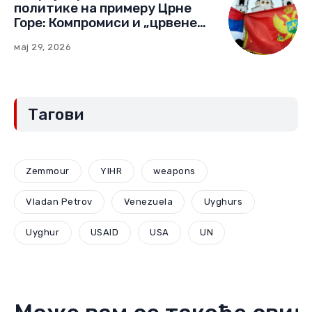
политике на примеру Црне
Горе: Компромиси и „црвене
линије“ (Други део)
мај 29, 2026
Тагови
Zemmour
YIHR
weapons
Vladan Petrov
Venezuela
Uyghurs
Uyghur
USAID
USA
UN