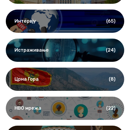
Интервју
(65)
Истраживање
(24)
Црна Гора
(8)
НВО мрежа
(22)