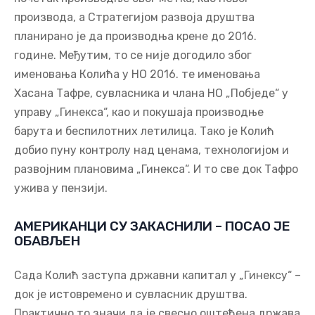
производа, а Стратегијом развоја друштва
планирано је да производња крене до 2016.
године. Међутим, то се није догодило због
именовања Колића у НО 2016. те именовања
Хасана Тафре, сувласника и члана НО „Побједе“ у
управу „Гинекса“, као и покушаја производње
барута и беспилотних летилица. Тако је Колић
добио пуну контролу над ценама, технологијом и
развојним плановима „Гинекса“. И то све док Тафро
ужива у пензији.
АМЕРИКАНЦИ СУ ЗАКАСНИЛИ – ПОСАО ЈЕ
ОБАВЉЕН
Сада Колић заступа државни капитал у „Гинексу“ –
док је истовремено и сувласник друштва.
Практично то значи да је свесно оштећена држава