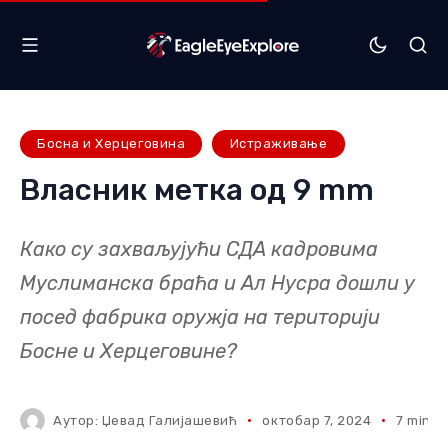
Босна и Херцеговина
Истраживање
Власник метка од 9 mm
Како су захваљујући СДА кадровима
Муслиманска браћа и Ал Нусра дошли у
посед фабрика оружја на територији
Босне и Херцеговине?
Аутор:
Џевад Галијашевић
октобар 7, 2024
7 mins 