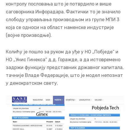
контролу пословања што је потврдило и више
саговорника Инфорадара. Фактички то је значило
слободу управљања производњом из групе МПИ 3
која се односи на област наменске индустрије
(војне производње).
Колићу је пошло за руком да уђе у НО „Побједе“ и
НО „Унис Гинекса“ д.д. Горажде, а да истовремено
задржи функцију представник државног капитала,
тачније Владе Федерације, што је модел непознат
у демократском свету.