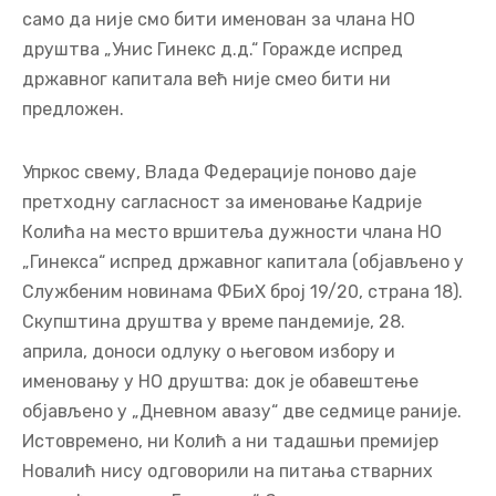
само да није смо бити именован за члана НО
друштва „Унис Гинекс д.д.“ Горажде испред
државног капитала већ није смео бити ни
предложен.
Упркос свему, Влада Федерације поново даје
претходну сагласност за именовање Кадрије
Колића на место вршитеља дужности члана НО
„Гинекса“ испред државног капитала (објављено у
Службеним новинама ФБиХ број 19/20, страна 18).
Скупштина друштва у време пандемије, 28.
априла, доноси одлуку о његовом избору и
именовању у НО друштва: док је обавештење
објављено у „Дневном авазу“ две седмице раније.
Истовремено, ни Колић а ни тадашњи премијер
Новалић нису одговорили на питања стварних