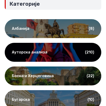
Категорије
Албанија
(8)
Ауторска анализа
(210)
Босна и Херцеговина
(22)
Бугарска
(10)