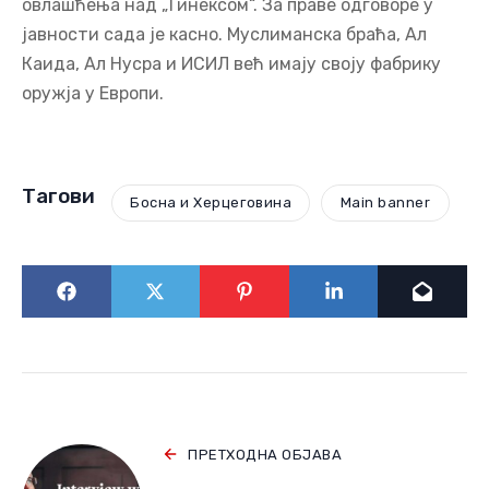
овлашћења над „Гинексом“. За праве одговоре у
јавности сада је касно. Муслиманска браћа, Ал
Каида, Ал Нусра и ИСИЛ већ имају своју фабрику
оружја у Европи.
Тагови
Босна и Херцеговина
Main banner
ПРЕТХОДНА ОБЈАВА