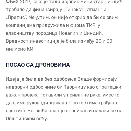
ФБиХ 2017, како је тада изјавио министар Џиндић,
требало да финансирају „Гинекс“, „Игман“ и
„Претис“. Међутим, он није открио да би се овим
компанијама придружила и фирма ТМР, у
власништву породица Новалић и Џиндић.
Вредност инвестиције је била између 20 и 30
милиона КМ.
ПОСАО СА ДРОНОВИМА
Идеја је била да без одобрења Владе формирају
надзорни одбор чиме би Творницу као стратешки
важан пројекат ставили у приватне руке, уместо
да њиме руководи држава. Протестима грађана
општине Вогошћа план је стопиран и налази се на
Општинском већу.