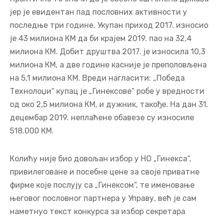
јер је евидентан пад пословних активности у
последње три године. Укупан приход 2017. износио
је 43 милиона КМ да би крајем 2019. пао на 32,4
милиона КМ. Добит друштва 2017. је износила 10,3
милиона КМ, а две године касније је преполовљена
на 5,1 милиона КМ. Вреди нагласити: „Победа
Технолоџи“ купац је „Гинексове“ робе у вредности
од око 2,5 милиона КМ, и дужник, такође. На дан 31.
децембар 2019. неплаћене обавезе су износиле
518.000 КМ.
Колићу није био довољан избор у НО „Гинекса“,
привилеговане и посебне цене за своје приватне
фирме које послују са „Гинексом“, те именовање
његовог пословног партнера у Управу, већ је сам
наметнуо текст конкурса за избор секретара