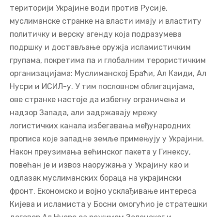
територији Украјине води против Русије,
муслиманске странке на власти имају и властиту
политичку и верску агенду која подразумева
подршку и достављање оружја исламистичким
групама, покретима па и глобалним терористичким
организацијама: Муслиманској Браћи, Ал Каиди, Ал
Нусри и ИСИЛ-у. У тим пословном облигацијама,
ове странке настоје да избегну ограничења и
надзор Запада, али задржавају мрежу
логистичких канала избегавања међународних
прописа које западне земље примењују у Украјини.
Након преузимања већинског пакета у Гинексу,
повећан је и извоз наоружања у Украјину као и
одлазак муслиманских бораца на украјински
фронт. Економско и војно усклађивање интереса
Кијева и исламиста у Босни омогућио је стратешки