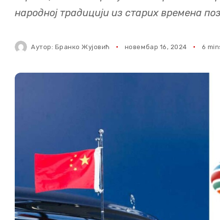
народној традицији из старих времена позн
Аутор:
Бранко Жујовић
новембар 16, 2024
6 min