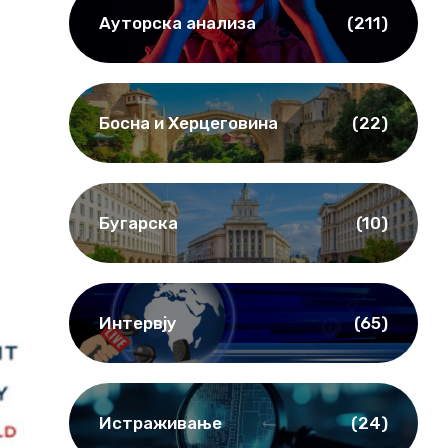
Ауторска анализа
(211)
Босна и Херцеговина
(22)
Бугарска
(10)
Интервју
(65)
Истраживање
(24)