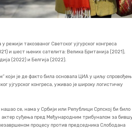
 у режији такозваног Светског ујгурског конгреса
21) и шест њених сателита: Велика Британија (2021),
дија (2022) и Белгија (2022).
“ који је де факто била основала ЦИА у циљу спровођењ
ог ујгурског конгреса, уживао је широку логистичку
 нашао се, нама у Србији или Републици Српској би било
ни актер суђења пред Међународним трибуналом за бивш
 у незавршеном процесу против председника Слободана