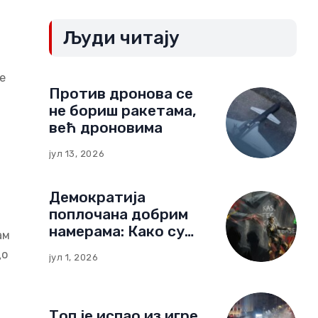
Људи читају
е
Против дронова се
не бориш ракетама,
већ дроновима
јул 13, 2026
Демократија
поплочана добрим
намерама: Како су
ам
немачке фондације
до
јул 1, 2026
изградиле мрежу
утицаја у Црној Гори
Топ је испао из игре