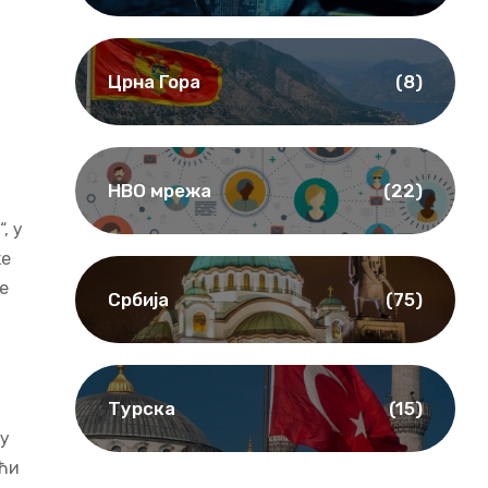
Црна Гора
(8)
НВО мрежа
(22)
, у
ке
е
Србија
(75)
Турска
(15)
ду
ући