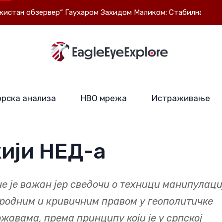
зервер“ Гаухаром Захидом Маликом: Стабилна Евроазија је у
рска анализа
НВО мрежа
Истраживање
ији НЕД-а
е је важан јер сведочи о техници манипулаци
родним и кривичним правом у геополитичке
жавама, према принципу који је у српској