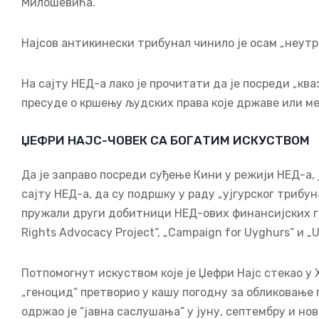
Милошевића.
Најсов антикинески трибунал чинило је осам „неутр
На сајту НЕД-а лако је прочитати да је посреди „кв
пресуде о кршењу људских права које државе или ме
ЏЕФРИ НАЈС-ЧОВЕК СА БОГАТИМ ИСКУСТВОМ
Да је заправо посреди суђење Кини у режији НЕД-а,
сајту НЕД-а, да су подршку у раду „ујгурског трибун
пружали други добитници НЕД-ових финансијских гран
Rights Advocacy Project“, „Campaign for Uyghurs“ и „
Потпомогнут искуством које је Џефри Најс стекао у
„геноцид“ претворио у кашу погодну за обликовање 
одржао је “јавна саслушања” у јуну, септембру и но