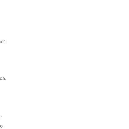
е“.
са,
“
во