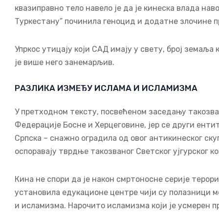
квазиправно тело навело је да је кинеска влада на
Туркестану” починила геноцид и додатне злочине п
Упркос утицају који САД имају у свету, број земаља 
је више него занемарљив.
РАЗЛИКА ИЗМЕЂУ ИСЛАМА И ИСЛАМИЗМА
У претходном тексту, посвећеном заседању такозван
Федерације Босне и Херцеговине, јер се други енти
Српска – снажно оградила од овог антикинеског ску
оспоравају тврдње такозваног Светског ујгурског ко
Кина не спори да је након смртоносне серије теро
установила едукационе центре чији су полазници мо
и исламизма. Нарочито исламизма који је усмерен 