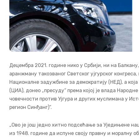
Децембра 2021. године нико у Србији, ни на Балкану,
аранжману такозваног Светског ујгурског конгреса, к
Националне задужбине за демократију (НЕД), а кој
(ЦИА), донео „пресуду“ према којој је влада Народн
човечности против Ујгура и других муслимана у Ист
регион Синђанг)“.
„Ово је још једно хитно подсећање за Уједињене на
из 1948. године да испуне своју правну и моралну о