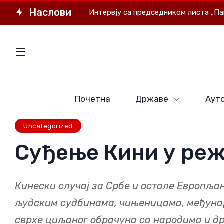
Наслови
где
Интервју са председником листа „Пакистан об
Почетна
Државе
Ауто
Uncategorized
Суђење Кини у реж
Кинески случај за Србе и остале Европљан
људским судбинама, чињеницама, међуна
сврхе циљаног обрачуна са народима и др