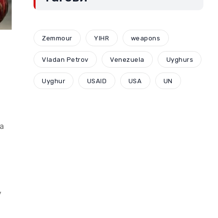
Zemmour
YIHR
weapons
Vladan Petrov
Venezuela
Uyghurs
Uyghur
USAID
USA
UN
а
у