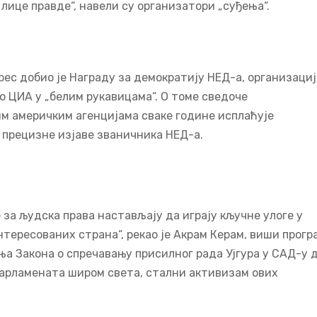
лице правде“, навели су организатори „суђења“.
рес добио је Награду за демократију НЕД-а, организациј
ао ЦИА у „белим рукавицама“. О томе сведоче
м америчким агенцијама сваке године исплаћује
о прецизне изјаве званичника НЕД-а.
 за људска права настављају да играју кључне улоге у
тересованих страна“, рекао је Акрам Керам, виши прогр
ња Закона о спречавању присилног рада Ујгура у САД-у 
арламената широм света, стални активизам ових