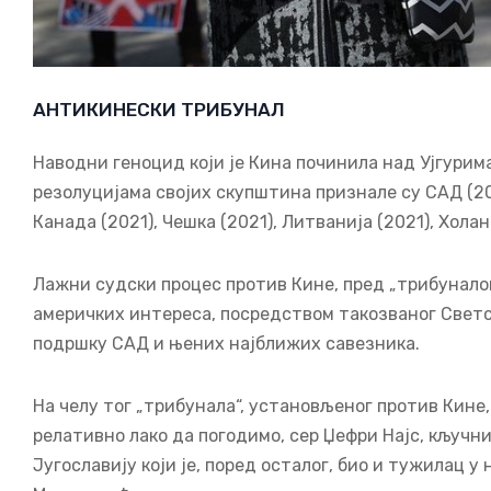
АНТИКИНЕСКИ ТРИБУНАЛ
Наводни геноцид који је Кина починила над Ујгурима
резолуцијама својих скупштина признале су САД (20
Канада (2021), Чешка (2021), Литванија (2021), Холан
Лажни судски процес против Кине, пред „трибуналом
америчких интереса, посредством такозваног Светск
подршку САД и њених најближих савезника.
На челу тог „трибунала“, установљеног против Кине,
релативно лако да погодимо, сер Џефри Најс, кључ
Југославију који је, поред осталог, био и тужилац