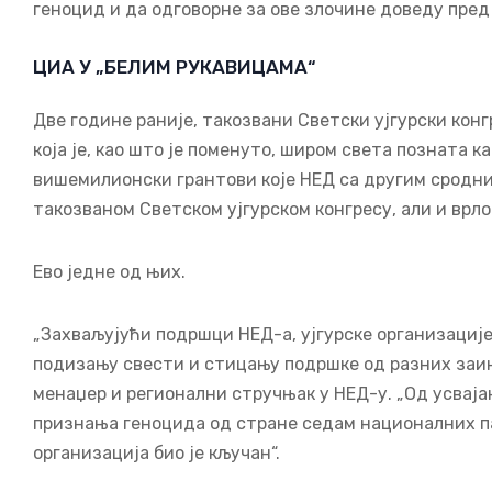
геноцид и да одговорне за ове злочине доведу пред 
ЦИА У „БЕЛИМ РУКАВИЦАМА“
Две године раније, такозвани Светски ујгурски конг
која је, као што је поменуто, широм света позната к
вишемилионски грантови које НЕД са другим сродни
такозваном Светском ујгурском конгресу, али и врл
Ево једне од њих.
„Захваљујући подршци НЕД-а, ујгурске организације
подизању свести и стицању подршке од разних заин
менаџер и регионални стручњак у НЕД-у. „Од усваја
признања геноцида од стране седам националних п
организација био је кључан“.