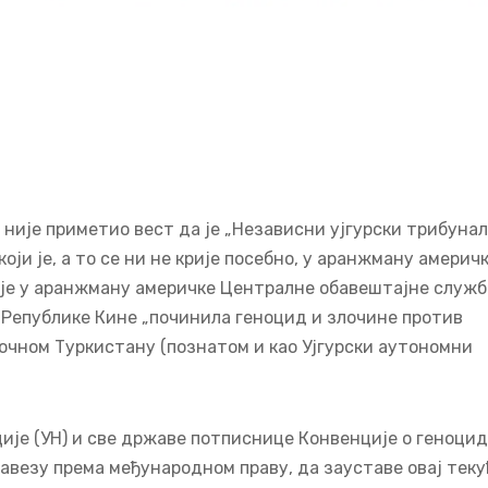
 није приметио вест да је „Независни ујгурски трибунал“
оји је, а то се ни не крије посебно, у аранжману америч
а је у аранжману америчке Централне обавештајне служб
е Републике Кине „починила геноцид и злочине против
очном Туркистану (познатом и као Ујгурски аутономни
ције (УН) и све државе потписнице Конвенције о геноци
бавезу према међународном праву, да зауставе овај тек