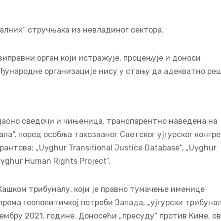
алних“ стручњака из невладиног сектора.
азиправни орган који истражује, процењује и доноси
ђународне организације нису у стању да адекватно реш
 јасно сведочи и чињеница, транспарентно наведена на
ала“, поред особља такозваног Светског ујгурског конгре
това: „Uyghur Transitional Justice Database“, „Uyghur
Uyghur Human Rights Project“.
 Хашком трибуналу, који је правно тумачење именице
према геополитичкој потреби Запада, „ујгурски трибунал
вембру 2021. године. Доносећи „пресуду“ против Кине, о