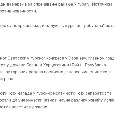
водним мерама за спречавање рађања Ујгура у “Источном
ротив човечности.
које су подржале рад и одлуке „ујгурског трибунала“ ост
ог Светског ујгурског конгреса у Сарајеву, главном гра
тет у држави Босни и Херцеговини (БиХ) – Република
па, аутор ових редова прецизно је навео чињенице које
нгреса.
ристичких напада ујгурских исламистичких сепаратиста
рали да уче кинески језик и науче разлику између исл
против властите државе.