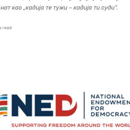
ат као „кадија те тужи – кадија ти суди“.
s read