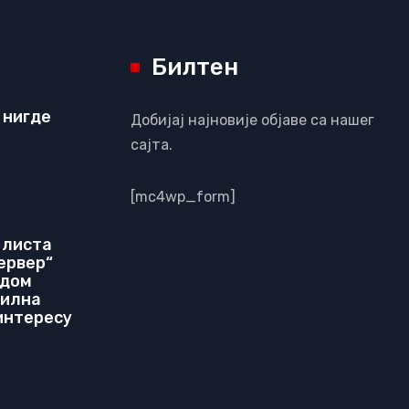
Билтен
 нигде
Добијај најновије објаве са нашег
сајта.
[mc4wp_form]
 листа
ервер“
идом
билна
 интересу