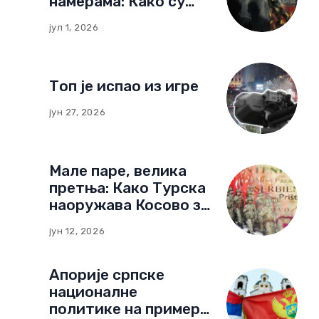
намерама: Како су
немачке фондације
јул 1, 2026
изградиле мрежу
утицаја у Црној Гори
Топ је испао из игре
јун 27, 2026
Мале паре, велика
претња: Како Турска
наоружава Косово за
нови тип рата
јун 12, 2026
Апорије српске
националне
политике на примеру