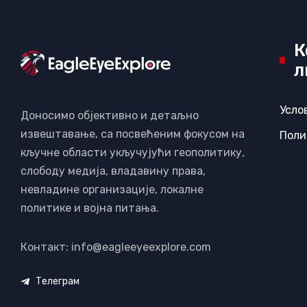
К
л
Усло
Доносимо објективно и детаљно
извештавање, са посвећеним фокусом на
Поли
кључне области укључујући геополитику,
слободу медија, владавину права,
невладине организације, локалне
политике и војна питања.
Контакт: info@eagleeyeexplore.com
Телеграм