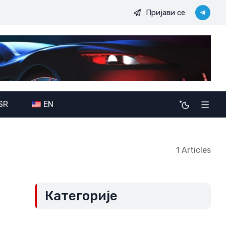
Пријави се
ересу свих
Војно-политичке амбиције JDODC: Потенцијалн
SR
EN
1 Articles
Категорије