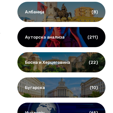
Албанија
(8)
e
Ауторска анализа
(211)
Босна и Херцеговина
(22)
Бугарска
(10)
Интервју
(65)