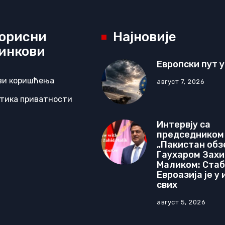
орисни
Најновије
инкови
Европски пут у
ви коришћења
август 7, 2026
тика приватности
Интервју са
председником
„Пакистан обз
Гаухаром Зах
Маликом: Ста
Евроазија је у
свих
август 5, 2026