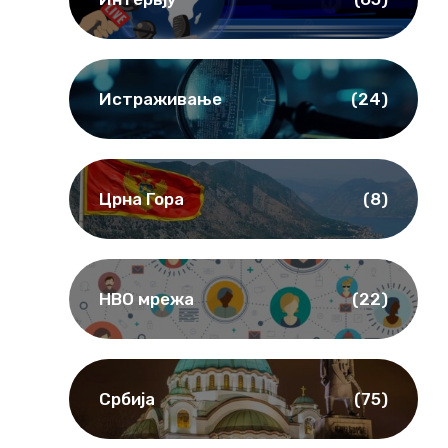
Истраживање
(24)
Црна Гора
(8)
НВО мрежа
(22)
Србија
(75)