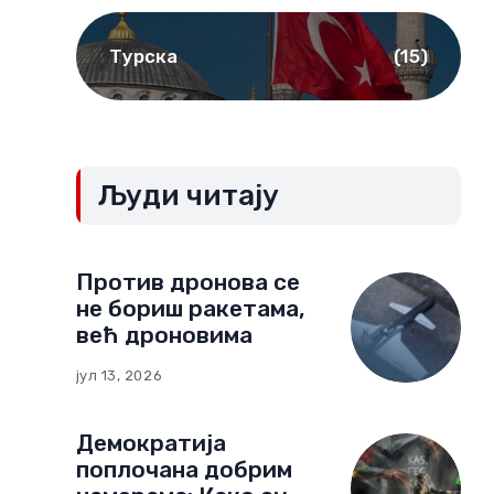
Турска
(15)
Људи читају
Против дронова се
не бориш ракетама,
већ дроновима
јул 13, 2026
Демократија
поплочана добрим