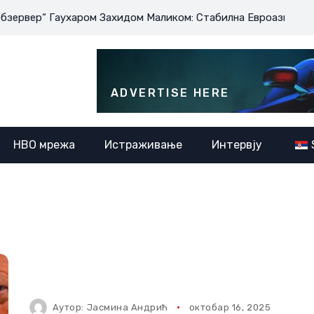
ер“ Гаухаром Захидом Маликом: Стабилна Евроазија је у инт
ADVERTISE HERE
НВО мрежа
Истраживање
Интервју
Аутор:
Јасмина Андрић
октобар 16, 2025