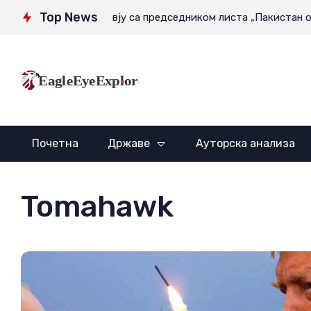
Top News
у нигде
Интервју са председником листа „Пакистан обзерв
EagleEyeExplore
Почетна
Државе
Ауторска анализа
Tomahawk