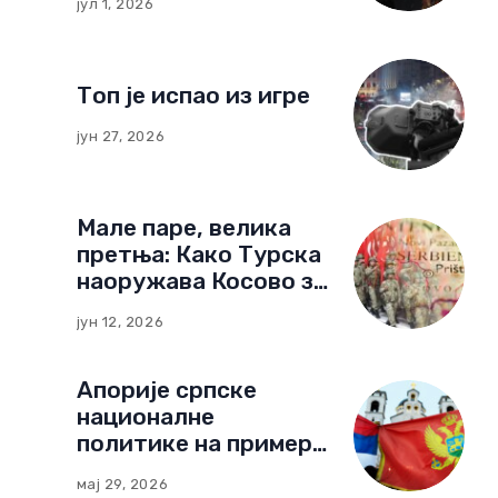
јул 1, 2026
изградиле мрежу
утицаја у Црној Гори
Топ је испао из игре
јун 27, 2026
Мале паре, велика
претња: Како Турска
наоружава Косово за
нови тип рата
јун 12, 2026
Апорије српске
националне
политике на примеру
Црне Горе:
мај 29, 2026
Компромиси и