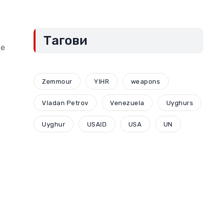
„црвене линије“
(Други део)
Тагови
de
Zemmour
YIHR
weapons
Vladan Petrov
Venezuela
Uyghurs
Uyghur
USAID
USA
UN