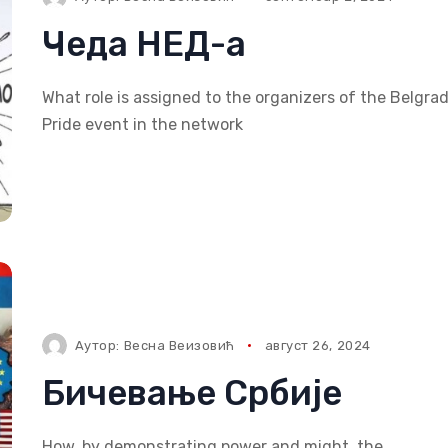
Чеда НЕД-а
What role is assigned to the organizers of the Belgra
Pride event in the network
Аутор:
Весна Веизовић
август 26, 2024
Бичевање Србије
How, by demonstrating power and might, the