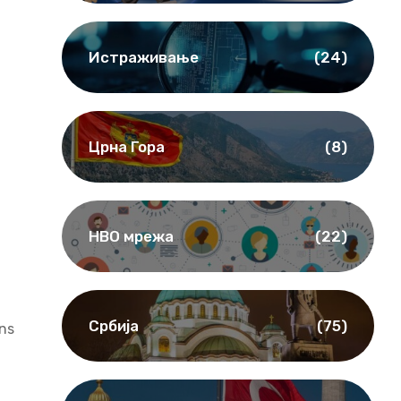
Истраживање
(24)
Црна Гора
(8)
НВО мрежа
(22)
Србија
(75)
ns