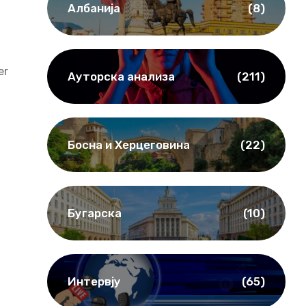
Албанија
(8)
er
Ауторска анализа
(211)
Босна и Херцеговина
(22)
Бугарска
(10)
Интервју
(65)