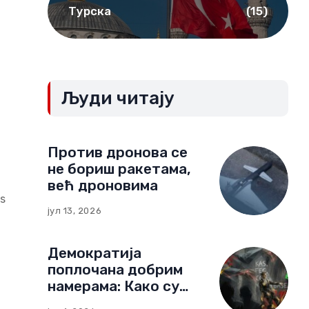
Турска
(15)
Људи читају
Против дронова се
не бориш ракетама,
већ дроновима
es
јул 13, 2026
Демократија
поплочана добрим
намерама: Како су
немачке фондације