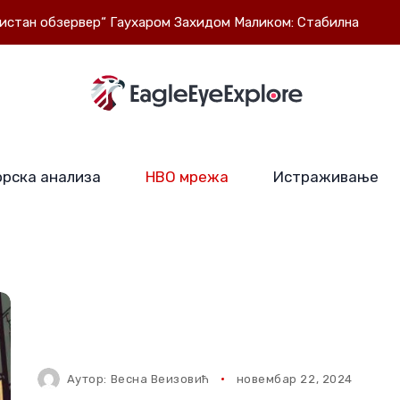
ервер“ Гаухаром Захидом Маликом: Стабилна Евроазија је у 
рска анализа
НВО мрежа
Истраживање
Аутор:
Весна Веизовић
новембар 22, 2024