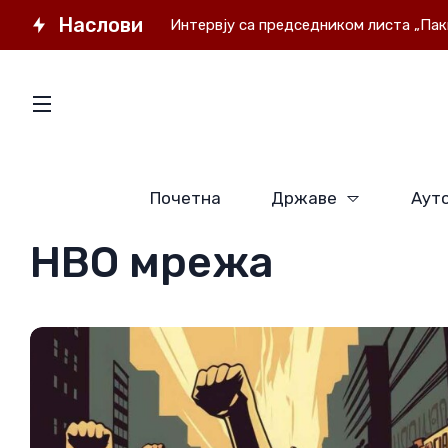
Наслови
де
Интервју са председником листа „Пакистан обз
Почетна
Државе
Ауто
НВО мрежа