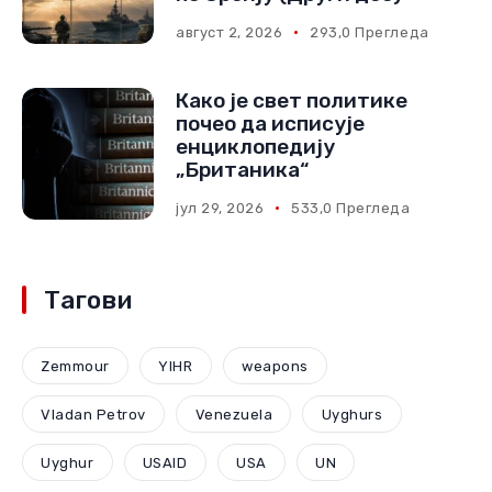
август 2, 2026
293,0 Прегледа
Како је свет политике
почео да исписује
енциклопедију
„Британика“
јул 29, 2026
533,0 Прегледа
Тагови
Zemmour
YIHR
weapons
Vladan Petrov
Venezuela
Uyghurs
Uyghur
USAID
USA
UN