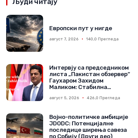
Људи читају
Европски пут у нигде
август 7, 2026
140,0 Прегледа
Интервју са председником
листа „Пакистан обзервер“
Гаухаром Захидом
Маликом: Стабилна
Евроазија је у интересу
август 5, 2026
426,0 Прегледа
свих
Војно-политичке амбиције
JDODC: Потенцијалне
последице ширења савеза
по Србију (Други део)