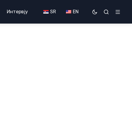
Интервју
SR
EN