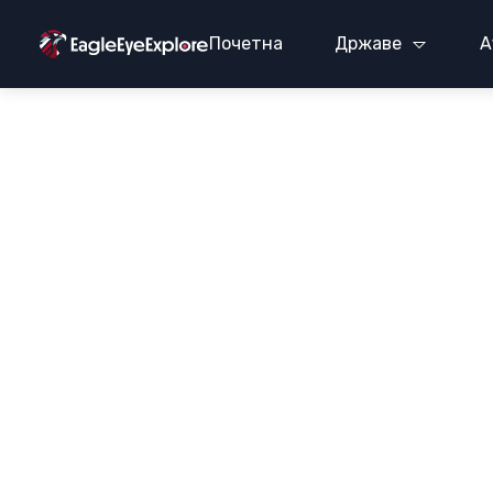
Почетна
Државе
А