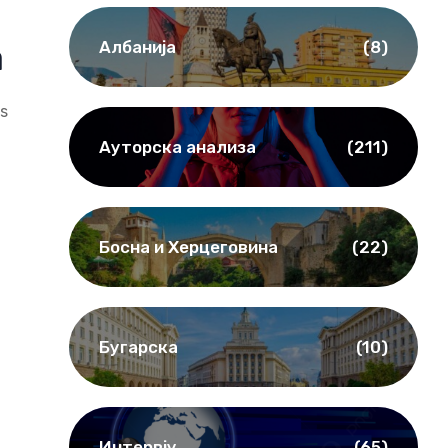
Албанија
(8)
а
es
Ауторска анализа
(211)
Босна и Херцеговина
(22)
Бугарска
(10)
Интервју
(65)