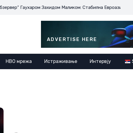
ер“ Гаухаром Захидом Маликом: Стабилна Евроазија је у инте
ADVERTISE HERE
НВО мрежа
Истраживање
Интервју