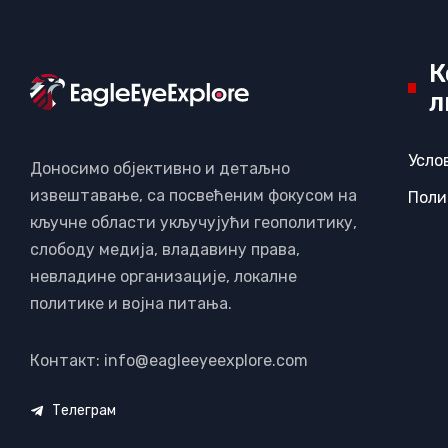
К
л
Усло
Доносимо објективно и детаљно
извештавање, са посвећеним фокусом на
Поли
кључне области укључујући геополитику,
слободу медија, владавину права,
невладине организације, локалне
политике и војна питања.
Контакт: info@eagleeyeexplore.com
Телеграм