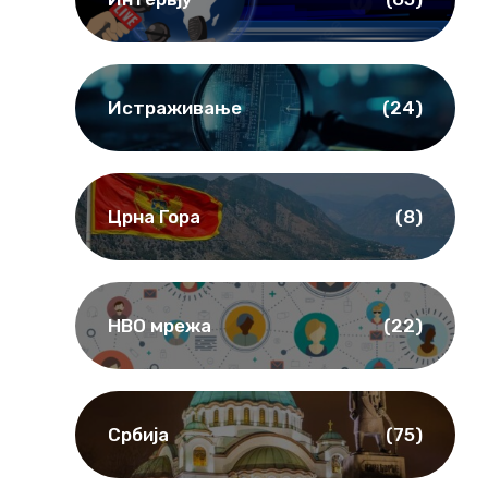
Истраживање
(24)
Црна Гора
(8)
НВО мрежа
(22)
Србија
(75)