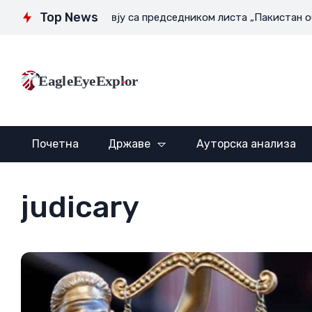
Top News
 нигде
Интервју са председником листа „Пакистан обзерв
EagleEyeExplore
Почетна
Државе
Ауторска анализа
judicary