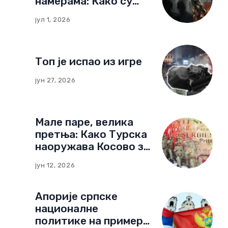
намерама: Како су
немачке фондације
јул 1, 2026
изградиле мрежу
утицаја у Црној Гори
Топ је испао из игре
јун 27, 2026
Мале паре, велика
претња: Како Турска
наоружава Косово за
нови тип рата
јун 12, 2026
Апорије српске
националне
политике на примеру