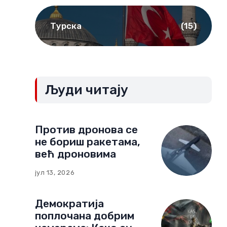
Турска
(15)
Људи читају
Против дронова се
не бориш ракетама,
већ дроновима
јул 13, 2026
Демократија
поплочана добрим