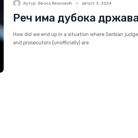
Аутор:
Весна Веизовић
август 3, 2024
Реч има дубока држав
How did we end up in a situation where Serbian judg
and prosecutors (unofficially) are