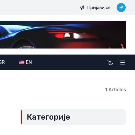
Пријави се
ресу свих
Војно-политичке амбиције JDODC: Потенцијалне
SR
EN
1 Articles
Категорије