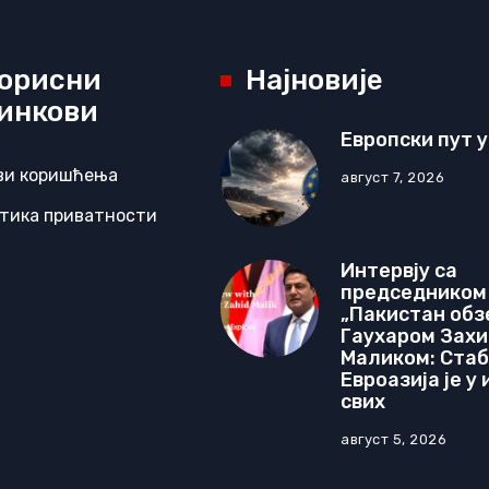
орисни
Најновије
инкови
Европски пут у
ви коришћења
август 7, 2026
тика приватности
Интервју са
председником
„Пакистан обз
Гаухаром Зах
Маликом: Ста
Евроазија је у
свих
август 5, 2026