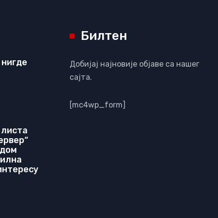
Билтен
 нигде
Добијај најновије објаве са нашег
сајта.
[mc4wp_form]
 листа
ервер“
идом
билна
 интересу