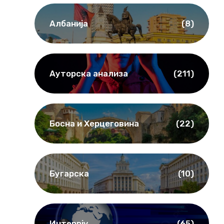
Албанија
(8)
z
Ауторска анализа
(211)
Босна и Херцеговина
(22)
Бугарска
(10)
Интервју
(65)