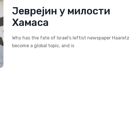
Јеврејин у милости
Хамаса
Why has the fate of Israel's leftist newspaper Haaret
become a global topic, and is