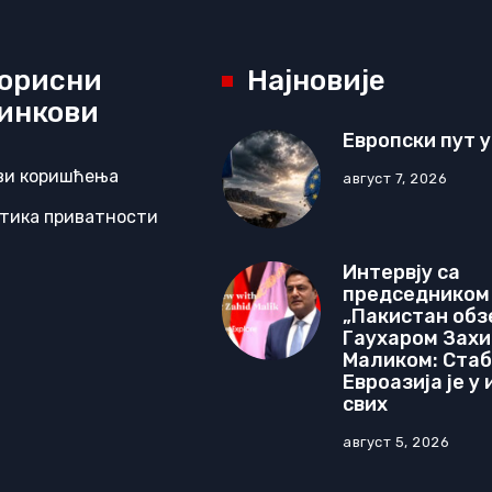
орисни
Најновије
инкови
Европски пут у
ви коришћења
август 7, 2026
тика приватности
Интервју са
председником
„Пакистан обз
Гаухаром Зах
Маликом: Ста
Евроазија је у
свих
август 5, 2026