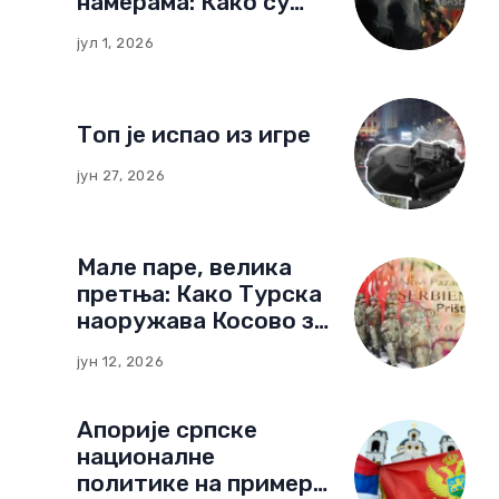
намерама: Како су
немачке фондације
јул 1, 2026
изградиле мрежу
утицаја у Црној Гори
Топ је испао из игре
јун 27, 2026
Мале паре, велика
претња: Како Турска
наоружава Косово за
нови тип рата
јун 12, 2026
Апорије српске
националне
политике на примеру