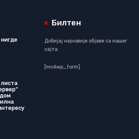
Билтен
 нигде
Добијај најновије објаве са нашег
сајта.
[mc4wp_form]
 листа
ервер“
идом
билна
 интересу