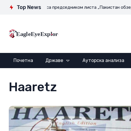
Top News
где
Интервју са председником листа „Пакистан обзервер“
EagleEyeExplore
Почетна
Државе
Ауторска анализа
Haaretz