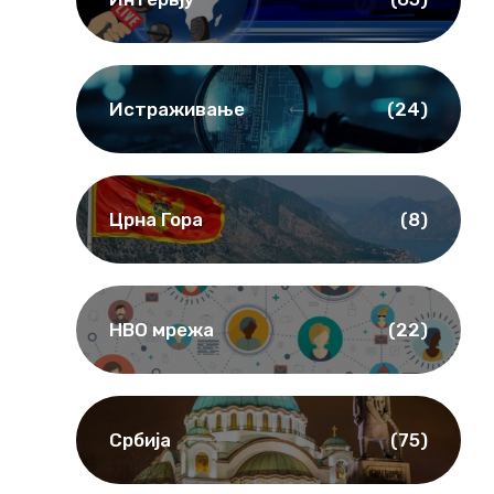
Истраживање
(24)
Црна Гора
(8)
НВО мрежа
(22)
Србија
(75)