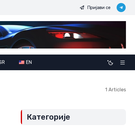
Пријави се
у свих
Војно-политичке амбиције JDODC: Потенцијалне по
SR
EN
1 Articles
Категорије