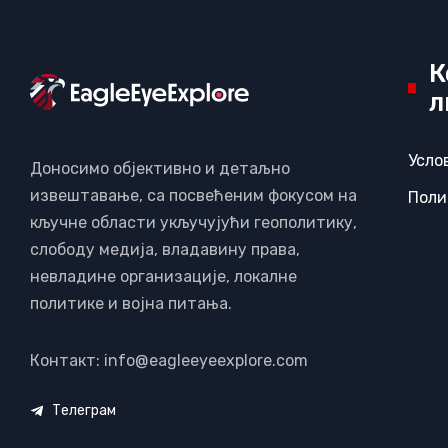
К
л
Усло
Доносимо објективно и детаљно
извештавање, са посвећеним фокусом на
Поли
кључне области укључујући геополитику,
слободу медија, владавину права,
невладине организације, локалне
политике и војна питања.
Контакт: info@eagleeyeexplore.com
Телеграм