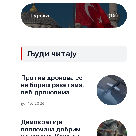
Турска
(15)
Људи читају
Против дронова се
не бориш ракетама,
већ дроновима
јул 13, 2026
Демократија
поплочана добрим