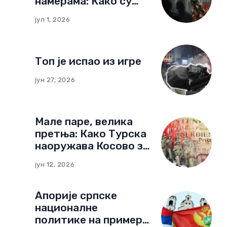
намерама: Како су
немачке фондације
јул 1, 2026
изградиле мрежу
утицаја у Црној Гори
Топ је испао из игре
јун 27, 2026
Мале паре, велика
претња: Како Турска
наоружава Косово за
нови тип рата
јун 12, 2026
Апорије српске
националне
политике на примеру