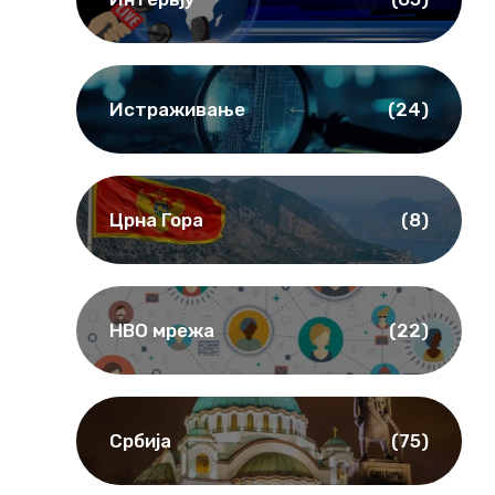
Истраживање
(24)
Црна Гора
(8)
НВО мрежа
(22)
Србија
(75)