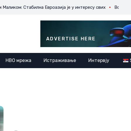
ом: Стабилна Евроазија је у интересу свих
Војно-полити
ADVERTISE HERE
НВО мрежа
Истраживање
Интервју