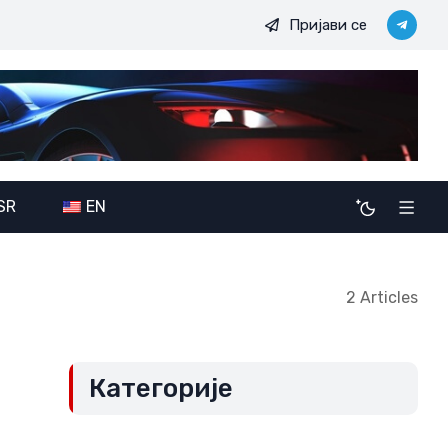
Пријави се
чке амбиције JDODC: Потенцијалне последице ширења савеза 
SR
EN
2 Articles
Категорије