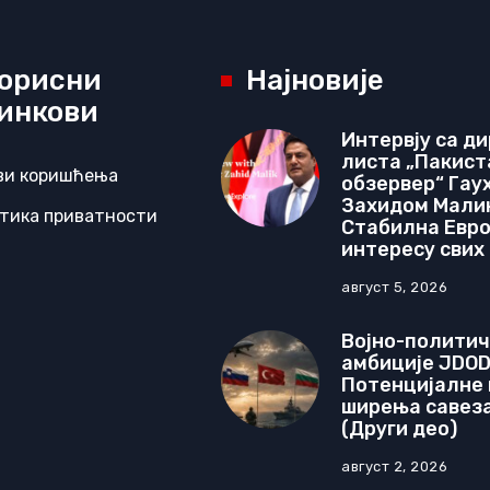
орисни
Најновије
инкови
Интервју са д
листа „Пакист
ви коришћења
обзервер“ Гау
Захидом Мали
тика приватности
Стабилна Евроа
интересу свих
август 5, 2026
Војно-полити
амбиције JDOD
Потенцијалне
ширења савеза
(Други део)
август 2, 2026