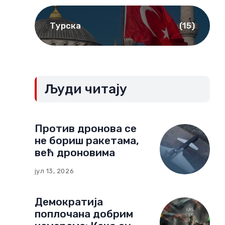
Турска
(15)
Људи читају
Против дронова се
не бориш ракетама,
већ дроновима
јул 13, 2026
Демократија
поплочана добрим