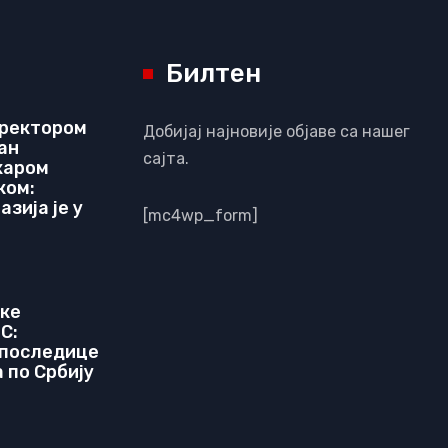
Билтен
иректором
Добијај најновије објаве са нашег
ан
сајта.
харом
ком:
зија је у
[mc4wp_form]
чке
C:
 последице
 по Србију