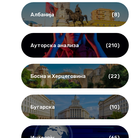
Албанија
(8)
l
Ауторска анализа
(210)
Босна и Херцеговина
(22)
Бугарска
(10)
Интервју
(65)