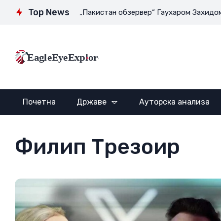
Top News
ректором листа „Пакистан обзервер“ Гаухаром Захидом Малик
EagleEyeExplore
Почетна
Државе
Ауторска анализа
Филип Трезоир