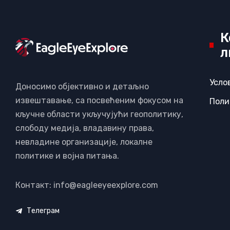
К
л
Усло
Доносимо објективно и детаљно
извештавање, са посвећеним фокусом на
Поли
кључне области укључујући геополитику,
слободу медија, владавину права,
невладине организације, локалне
политике и војна питања.
Контакт: info@eagleeyeexplore.com
Телеграм